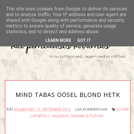
This site uses cookies from Google to deliver its services
and to analyze traffic. Your IP address and user-agent are
shared with Google along with performance and security
metrics to ensure quality of service, generate usage
statistics, and to detect and address abuse.
LEARN MORE
GOT IT
MIND TABAS ÖÖSEL BLOND HETK
KAI
KOLMAPÄEV, 11. SEPTEMBER 2013
LISA KOMMENTAAR
JOOSEP
,
LAPSEPÕLV
,
NALJAKAS
,
NIISAMA JUTUSTAN