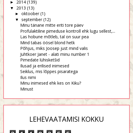
2014
(139)
►
2013
(13)
▼
oktoober
(1)
►
september
(12)
▼
Minu tänane mitte eriti tore päev
Profulaktiline pimeduse kontroll ehk lugu sellest,...
Las hobune mõtleb, tal on suur pea
Mind tabas öösel blond hetk
Põhjus, miks Joosep just mind valis
Juhtkoer Janet - alati minu number 1
Pimedate lühisketšid
Ilusad ja erilised inimesed
Seiklus, mis lõppes pisaratega
Ilus nimi
Minu inimesed ehk kes on Kiku?
Minust
LEHEVAATAMISI KOKKU