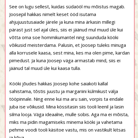
See on lugu sellest, kuidas südaööl mu mõistus magab.
Joosepil hakkas nimelt keset ööd isutama
ahjujuustusaiade järele ja kuna mina ärkasin millegi
pärast just sel ajal üles, siis ei jäänud mul muud üle kui
võtta oma soe hommikumantel ning suunduda kööki
võikusid meisterdama. Palusin, et Joosep tuleks minuga
alla korrusele kaasa, sest mina, kes ma olen pime, kardan
pimedust. Ja kuna Joosep väga armastab mind, siis ei
jäänud tal muud üle kui kaasa tulla.
Kööki jõudes hakkas Joosep kohe saiakoti kallal
sahistama, tõstis juustu ja margariini külmikust välja
tööpinnale. Ning enne kui ma aru sain, vorpis ta endale
juba ise võikusid. Mina kössitasin siis tooli leenil ja lasin
silma looja. Väga ideaalne, mulle sobis. Aga ma ei mõista,
miks ma pidin magamiseks minema kööki ja vahetama
pehme voodi tooli käsitoe vastu, mis on vastikult kitsas
ja kõva.