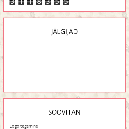
3
1
1
8
3
5
5
JÄLGIJAD
SOOVITAN
Logo tegemine