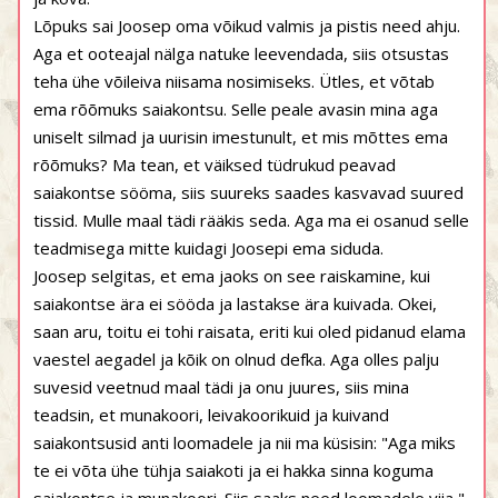
Lõpuks sai Joosep oma võikud valmis ja pistis need ahju.
Aga et ooteajal nälga natuke leevendada, siis otsustas
teha ühe võileiva niisama nosimiseks. Ütles, et võtab
ema rõõmuks saiakontsu. Selle peale avasin mina aga
uniselt silmad ja uurisin imestunult, et mis mõttes ema
rõõmuks? Ma tean, et väiksed tüdrukud peavad
saiakontse sööma, siis suureks saades kasvavad suured
tissid. Mulle maal tädi rääkis seda. Aga ma ei osanud selle
teadmisega mitte kuidagi Joosepi ema siduda.
Joosep selgitas, et ema jaoks on see raiskamine, kui
saiakontse ära ei sööda ja lastakse ära kuivada. Okei,
saan aru, toitu ei tohi raisata, eriti kui oled pidanud elama
vaestel aegadel ja kõik on olnud defka. Aga olles palju
suvesid veetnud maal tädi ja onu juures, siis mina
teadsin, et munakoori, leivakoorikuid ja kuivand
saiakontsusid anti loomadele ja nii ma küsisin: "Aga miks
te ei võta ühe tühja saiakoti ja ei hakka sinna koguma