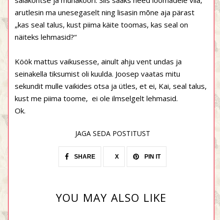
saiakontse ja munakoori. Siis saaks need loomadele viia,"
arutlesin ma unesegaselt ning lisasin mõne aja pärast
„kas seal talus, kust piima käite toomas, kas seal on
näiteks lehmasid?“
Köök mattus vaikusesse, ainult ahju vent undas ja
seinakella tiksumist oli kuulda. Joosep vaatas mitu
sekundit mulle vaikides otsa ja ütles, et ei, Kai, seal talus,
kust me piima toome,
ei ole ilmselgelt lehmasid.
Ok.
JAGA SEDA POSTITUST
SHARE
X
PIN IT
YOU MAY ALSO LIKE