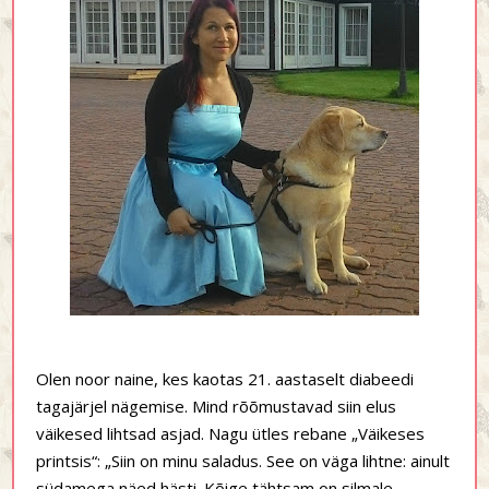
Olen noor naine, kes kaotas 21. aastaselt diabeedi
tagajärjel nägemise. Mind rõõmustavad siin elus
väikesed lihtsad asjad. Nagu ütles rebane „Väikeses
printsis“: „Siin on minu saladus. See on väga lihtne: ainult
südamega näed hästi. Kõige tähtsam on silmale