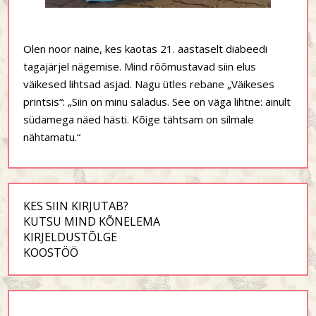
Olen noor naine, kes kaotas 21. aastaselt diabeedi
tagajärjel nägemise. Mind rõõmustavad siin elus
väikesed lihtsad asjad. Nagu ütles rebane „Väikeses
printsis“: „Siin on minu saladus. See on väga lihtne: ainult
südamega näed hästi. Kõige tähtsam on silmale
nähtamatu.“
KES SIIN KIRJUTAB?
KUTSU MIND KÕNELEMA
KIRJELDUSTÕLGE
KOOSTÖÖ