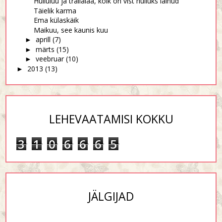
Hulluluu ja trallalaa, kõik on vist hulluks läinud
Täielik karma
Ema külaskäik
Maikuu, see kaunis kuu
aprill
(7)
►
märts
(15)
►
veebruar
(10)
►
2013
(13)
►
LEHEVAATAMISI KOKKU
3
1
0
6
6
6
5
JÄLGIJAD