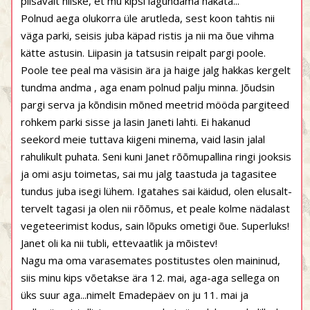
piisavalt niiske, et mu kipsi lagundama hakata...
Polnud aega olukorra üle arutleda, sest koon tahtis nii
väga parki, seisis juba käpad ristis ja nii ma õue vihma
kätte astusin. Liipasin ja tatsusin reipalt pargi poole.
Poole tee peal ma väsisin ära ja haige jalg hakkas kergelt
tundma andma , aga enam polnud palju minna. Jõudsin
pargi serva ja kõndisin mõned meetrid mööda pargiteed
rohkem parki sisse ja lasin Janeti lahti. Ei hakanud
seekord meie tuttava kiigeni minema, vaid lasin jalal
rahulikult puhata. Seni kuni Janet rõõmupallina ringi jooksis
ja omi asju toimetas, sai mu jalg taastuda ja tagasitee
tundus juba isegi lühem. Igatahes sai käidud, olen elusalt-
tervelt tagasi ja olen nii rõõmus, et peale kolme nädalast
vegeteerimist kodus, sain lõpuks ometigi õue. Superluks!
Janet oli ka nii tubli, ettevaatlik ja mõistev!
Nagu ma oma varasemates postitustes olen maininud,
siis minu kips võetakse ära 12. mai, aga-aga sellega on
üks suur aga...nimelt Emadepäev on ju 11. mai ja