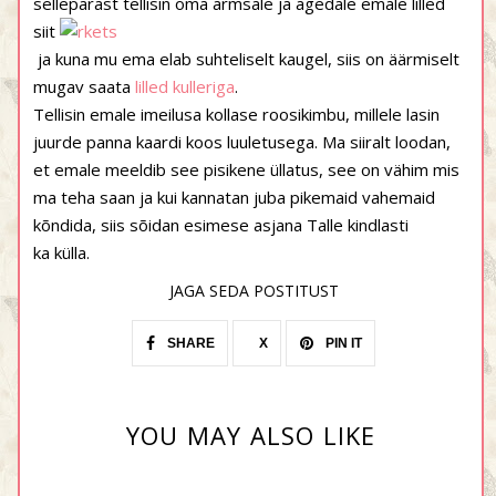
sellepärast tellisin oma armsale ja ägedale emale lilled
siit
ja kuna mu ema elab suhteliselt kaugel, siis on äärmiselt
mugav saata
lilled kulleriga
.
Tellisin emale imeilusa kollase roosikimbu, millele lasin
juurde panna kaardi koos luuletusega. Ma siiralt loodan,
et emale meeldib see pisikene üllatus, see on vähim mis
ma teha saan ja kui kannatan juba pikemaid vahemaid
kõndida, siis sõidan esimese asjana Talle kindlasti
ka külla.
JAGA SEDA POSTITUST
SHARE
X
PIN IT
YOU MAY ALSO LIKE