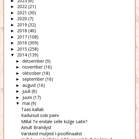
2023
(6)
►
2022
(21)
►
2021
(30)
►
2020
(7)
►
2019
(32)
►
2018
(40)
►
2017
(108)
►
2016
(309)
►
2015
(258)
►
2014
(139)
▼
detsember
(9)
►
november
(16)
►
oktoober
(18)
►
september
(16)
►
august
(16)
►
juuli
(6)
►
juuni
(17)
►
mai
(9)
▼
Taas kallab
Kadunud soki päev
Millal Te endale selle külge saite?
Ainult Brandyst
Värskeid muljeid I-poolfinaalist