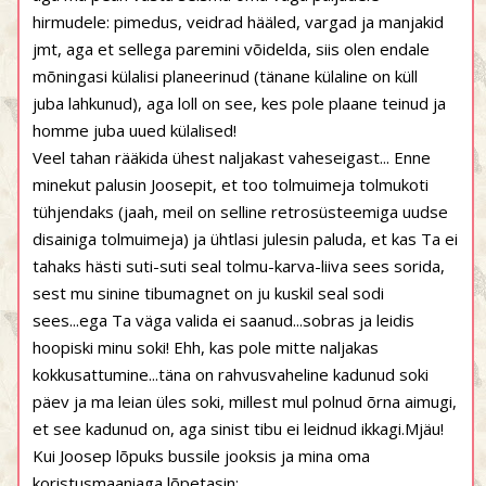
hirmudele: pimedus, veidrad hääled, vargad ja manjakid
jmt, aga et sellega paremini võidelda, siis olen endale
mõningasi külalisi planeerinud (tänane külaline on küll
juba lahkunud), aga loll on see, kes pole plaane teinud ja
homme juba uued külalised!
Veel tahan rääkida ühest naljakast vaheseigast... Enne
minekut palusin Joosepit, et too tolmuimeja tolmukoti
tühjendaks (jaah, meil on selline retrosüsteemiga uudse
disainiga tolmuimeja) ja ühtlasi julesin paluda, et kas Ta ei
tahaks hästi suti-suti seal tolmu-karva-liiva sees sorida,
sest mu sinine tibumagnet on ju kuskil seal sodi
sees...ega Ta väga valida ei saanud...sobras ja leidis
hoopiski minu soki! Ehh, kas pole mitte naljakas
kokkusattumine...täna on rahvusvaheline kadunud soki
päev ja ma leian üles soki, millest mul polnud õrna aimugi,
et see kadunud on, aga sinist tibu ei leidnud ikkagi.Mjäu!
Kui Joosep lõpuks bussile jooksis ja mina oma
koristusmaaniaga lõpetasin: