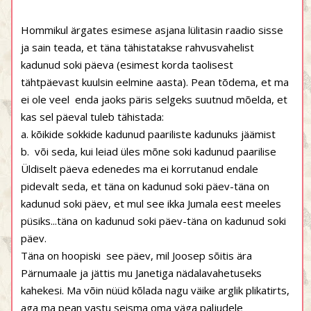
Hommikul ärgates esimese asjana lülitasin raadio sisse
ja sain teada, et täna tähistatakse rahvusvahelist
kadunud soki päeva (esimest korda taolisest
tähtpäevast kuulsin eelmine aasta). Pean tõdema, et ma
ei ole veel enda jaoks päris selgeks suutnud mõelda, et
kas sel päeval tuleb tähistada:
a. kõikide sokkide kadunud paariliste kadunuks jäämist
b. või seda, kui leiad üles mõne soki kadunud paarilise
Üldiselt päeva edenedes ma ei korrutanud endale
pidevalt seda, et täna on kadunud soki päev-täna on
kadunud soki päev, et mul see ikka Jumala eest meeles
püsiks...täna on kadunud soki päev-täna on kadunud soki
päev.
Täna on hoopiski see päev, mil Joosep sõitis ära
Pärnumaale ja jättis mu Janetiga nädalavahetuseks
kahekesi. Ma võin nüüd kõlada nagu väike arglik plikatirts,
aga ma pean vastu seisma oma väga paljudele