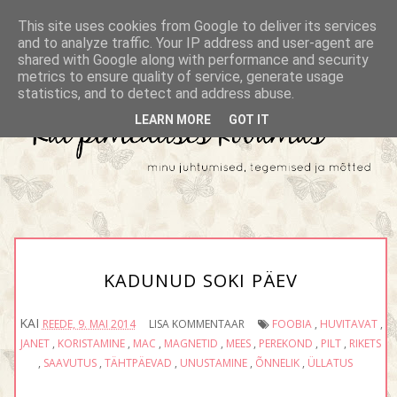
This site uses cookies from Google to deliver its services
and to analyze traffic. Your IP address and user-agent are
shared with Google along with performance and security
metrics to ensure quality of service, generate usage
statistics, and to detect and address abuse.
LEARN MORE
GOT IT
KADUNUD SOKI PÄEV
KAI
REEDE, 9. MAI 2014
LISA KOMMENTAAR
FOOBIA
,
HUVITAVAT
,
JANET
,
KORISTAMINE
,
MAC
,
MAGNETID
,
MEES
,
PEREKOND
,
PILT
,
RIKETS
,
SAAVUTUS
,
TÄHTPÄEVAD
,
UNUSTAMINE
,
ÕNNELIK
,
ÜLLATUS