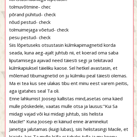
tolmuvõtmine- chec
põrand pühitud- check
nõud pestud- check
tolmuimejaga võetud- check
pesu pestud- check
Siis lõpetuseks otsustasin külmkapimagnetid korda
seada, kuna aeg-ajalt juhtub nii, et koerad oma saba
liputamisega ajavad need täiesti segi ja tekitavad
külmkapiuksel täieliku kaose. Sel hetkel avastasin, et
mõlemad tibumagnetid on ju külmiku peal täiesti olemas.
Ma ei tea kus see ulakas tibu ent minu eest varem peitis,
aga igatahes seal Ta oli.
Enne lahkumist Joosep kallistas mind,asetas oma käed
mulle põskedele, vaatas mulle otsa ja lausus:"Kui Sa
midagi vajad või kui midagi juhtub, siis helista
Macile!" Kuna Joosep ei käinud enne äraminekut
Janetiga jalutamas (kuigi lubas), siis helistasingi Macile, et
küsida, kas Ta mulle külla ei tahaks tulla ja mu koonu