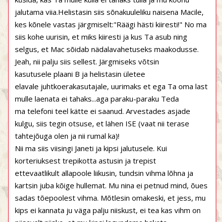
jalutama viia.Helistasin siis sõnakuuleliku naisena Macile,
kes kõnele vastas järgmiselt:"Räägi hästi kiiresti!" No ma
siis kohe uurisin, et miks kiiresti ja kus Ta asub ning
selgus, et Mac sõidab nädalavahetuseks maakodusse.
Jeah, nii palju siis sellest. Järgmiseks võtsin
kasutusele plaani B ja helistasin ületee
elavale juhtkoerakasutajale, uurimaks et ega Ta oma last
mulle laenata ei tahaks...aga paraku-paraku Teda
ma telefoni teel kätte ei saanud. Arvestades asjade
kulgu, siis tegin otsuse, et lähen ISE (vaat nii terase
tahtejõuga olen ja nii rumal ka)!
Nii ma siis viisingi Janeti ja kipsi jalutusele. Kui
korteriuksest trepikotta astusin ja trepist
ettevaatlikult allapoole liikusin, tundsin vihma lõhna ja
kartsin juba kõige hullemat. Mu nina ei petnud mind, õues
sadas tõepoolest vihma. Mõtlesin omakeski, et jess, mu
kips ei kannata ju väga palju niiskust, ei tea kas vihm on