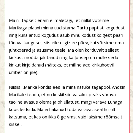
Ma nii täpselt enam ei mäletagi,
et millal võtsime
Marikaga plaani minna uudistama Tartu paptisti kogudust
ning kuna antud kogudus asub minu kodust kõigest paari
tänava kaugusel, siis eile oligi see päev, kui võtsime oma
juhtkoerad ja asusime teele. Ma olen korduvalt sellest
kirikust mööda jalutanud ning ka Joosep on mulle seda
kirikut kirjeldanud (näiteks, et milline aed kirikuhoovil
ümber on jne).
Niisiis…Marika kõndis ees ja mina natuke tagapool. Andsin
Marikale teada, et no kuskil siin vasakul peaks värava
taoline avasus olema ja oh üllatust, mingi värava Lunaga
koos leidsitki. Ma ei hakanud toda väravat seal hullult
katsuma, et kas on ikka õige vms, vaid läksime rõõmsalt
sisse...