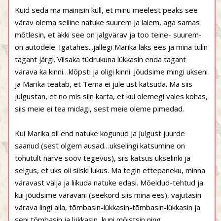
Kuid seda ma mainisin küll, et minu meelest peaks see
värav olema selline natuke suurem ja laiem, aga samas
mõtlesin, et äkki see on jalgvärav ja too teine- suurem-
on autodele. Igatahes...jällegi Marika läks ees ja mina tulin
tagant järgi. Viisaka tüdrukuna lükkasin enda tagant
värava ka kinni…klõpsti ja oligi kinni. Jõudsime mingi ukseni
ja Marika teatab, et Tema ei jule ust katsuda. Ma siis
julgustan, et no mis siin karta, et kui olemegi vales kohas,
siis meie ei tea midagi, sest meie oleme pimedad.
Kui Marika oli end natuke kogunud ja julgust juurde
saanud (sest olgem ausad…ukselingi katsumine on
tohutult närve sööv tegevus), siis katsus ukselinki ja
selgus, et uks oli siiski lukus. Ma tegin ettepaneku, minna
väravast välja ja liikuda natuke edasi. Mõeldud-tehtud ja
kui jõudsime väravani (seekord siis mina ees), vajutasin
värava lingi alla, tõmbasin-lükkasin-tõmbasin-lükkasin ja
seni tõmbasin ja lükkasin, kuni mõistsin ning