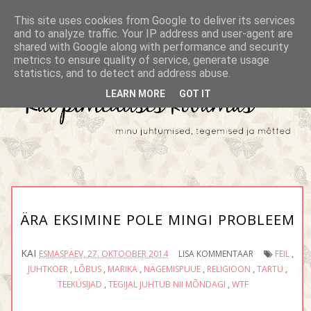
This site uses cookies from Google to deliver its services
and to analyze traffic. Your IP address and user-agent are
shared with Google along with performance and security
metrics to ensure quality of service, generate usage
statistics, and to detect and address abuse.
LEARN MORE
GOT IT
ÄRA EKSIMINE POLE MINGI PROBLEEM
KAI
ESMASPÄEV, 27. OKTOOBER 2014
LISA KOMMENTAAR
FEIL
,
JUHTKOER
,
LÕBUS
,
MARIKA
,
NÄGEMISPUUE
,
RELIGIOON
,
TARTU
,
TEEKÜSIJAD
,
TEGIJAL JUHTUB NII MÕNDAGI
,
WTF