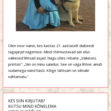
Olen noor naine, kes kaotas 21. aastaselt diabeedi
tagajärjel nägemise. Mind rõõmustavad siin elus
väikesed lihtsad asjad. Nagu ütles rebane „Väikeses
printsis“: „Siin on minu saladus. See on väga lihtne: ainult
südamega näed hästi. Kõige tähtsam on silmale
nähtamatu.“
KES SIIN KIRJUTAB?
KUTSU MIND KÕNELEMA