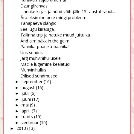
Dzunglirahvas
Linnuke kirjas ja nüüd võib jälle 15- aastat rahul...
Ära eksimine pole mingi probleem
Tänapäeva slängid
See lugu kiirabiga...
Tallinna trip ja natuke muud juttu ka
Änd aim bäkk in the geim
Paanika-paanika-paanika!
Uus seadus
Järg muhvinihullusele
Macile lugemine keelatud!
Muhvinihullus
Erilised sündmused
september
(16)
►
august
(16)
►
juuli
(6)
►
juuni
(17)
►
mai
(9)
►
aprill
(7)
►
märts
(15)
►
veebruar
(10)
►
2013
(13)
►