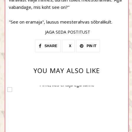
vabandage, mis koht see on?"
"See on eramaja", lausus meesterahvas sõbralikult.
JAGA SEDA POSTITUST
SHARE
X
PIN IT
YOU MAY ALSO LIKE
Pime, kes ei taju ega tunne