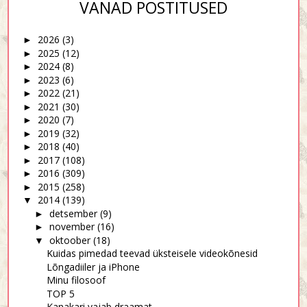
VANAD POSTITUSED
2026
(3)
►
2025
(12)
►
2024
(8)
►
2023
(6)
►
2022
(21)
►
2021
(30)
►
2020
(7)
►
2019
(32)
►
2018
(40)
►
2017
(108)
►
2016
(309)
►
2015
(258)
►
2014
(139)
▼
detsember
(9)
►
november
(16)
►
oktoober
(18)
▼
Kuidas pimedad teevad üksteisele videokõnesid
Lõngadiiler ja iPhone
Minu filosoof
TOP 5
Kanakari vajab draamat