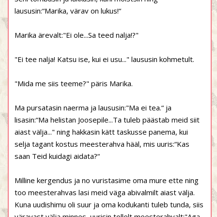
laususin:“Marika, värav on lukus!“
Marika ärevalt:"Ei ole...Sa teed nalja!?"
"Ei tee nalja! Katsu ise, kui ei usu..." laususin kohmetult.
"Mida me siis teeme?" päris Marika.
Ma pursatasin naerma ja laususin:"Ma ei tea.“ ja
lisasin:“Ma helistan Joosepile...Ta tuleb päästab meid siit
aiast välja..." ning hakkasin kätt taskusse panema, kui
selja tagant kostus meesterahva hääl, mis uuris:“Kas
saan Teid kuidagi aidata?“
Milline kergendus ja no vuristasime oma mure ette ning
too meesterahvas lasi meid väga abivalmilt aiast välja.
Kuna uudishimu oli suur ja oma kodukanti tuleb tunda, siis
väravast välja minnes, uurisin tollelt meesterahvalt:"Aga