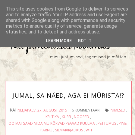
This site uses cookies from Google to deliver its services
and to analyze traffic. Your IP address and user-agent are
shared with Google along with performance and security
metrics to ensure quality of service, generate usage
statistics, and to detect and address abuse.
LEARN MORE
GOT IT
JUMAL, SA NÄED, AGA EI MÜRISTA!?
KAI
NELJAPÄEV, 27. AUGUST 2015
6 KOMMENTAARI
INIMESED
,
KRIITIKA
,
KURB
,
NOORED
,
OO MAI GAAD MIDA MU KÕRVAD PEAVAD KUULMA
,
PETTUMUS
,
PIME
,
PÄRNU
,
SILMAKIRJALIKUS
,
WTF