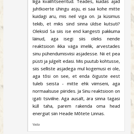
liiga kvalifitseeritud. Teades, kuidas ajad
juhtkoerte ühingu asju, ei saa kohe mitte
kuidagi aru, mis neil viga on. Ja küsimus
tekib, et miks sind sinna üldse kutsuti?
Oleksid Sa siis ise end kangesti pakkuma
läinud, aga isegi siis oleks nende
reaktsioon ikka väga imelik, arvestades
sinu pühendumisviisi asjadesse. Nii et pea
püsti ja julgelt edasi. Mis puutub kohtusse,
siis selliste asjadega mul kogemusi ei ole,
aga tõsi on see, et enda õiguste eest
tuleb seista - mitte ehk viimseni, aga
normaalsuse piirides. Ja Sinu reaktsioon on
igati tsiviilne. Aga ausalt, ära sinna tagasi
küll taha, parem rakenda oma head
energiat siin Heade Mõtete Linnas.
Vasta