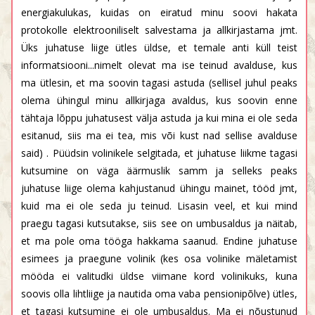
energiakulukas, kuidas on eiratud minu soovi hakata
protokolle elektrooniliselt salvestama ja allkirjastama jmt.
Üks juhatuse liige ütles üldse, et temale anti küll teist
informatsiooni...nimelt olevat ma ise teinud avalduse, kus
ma ütlesin, et ma soovin tagasi astuda (sellisel juhul peaks
olema ühingul minu allkirjaga avaldus, kus soovin enne
tähtaja lõppu juhatusest välja astuda ja kui mina ei ole seda
esitanud, siis ma ei tea, mis või kust nad sellise avalduse
said) . Püüdsin volinikele selgitada, et juhatuse liikme tagasi
kutsumine on väga äärmuslik samm ja selleks peaks
juhatuse liige olema kahjustanud ühingu mainet, tööd jmt,
kuid ma ei ole seda ju teinud. Lisasin veel, et kui mind
praegu tagasi kutsutakse, siis see on umbusaldus ja näitab,
et ma pole oma tööga hakkama saanud. Endine juhatuse
esimees ja praegune volinik (kes osa volinike mäletamist
mööda ei valitudki üldse viimane kord volinikuks, kuna
soovis olla lihtliige ja nautida oma vaba pensionipõlve) ütles,
et tagasi kutsumine ei ole umbusaldus. Ma ei nõustunud