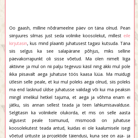
Oo gaash, milline nõdrameelne päev on täna olnud. Pean
siinjuures silmas just seda volinike koosolekut, millest
eile
kirjutasin
, kus mind plaaniti juhatusest tagasi kutsuda. Täna
siis selgus ka see salapärane põhjus, miks selline
päevakorrapunkt oli sisse võetud. Ma olen nimelt liiga
aktiivne ja mul on nii palju tegevusi käsil ning äkki mul pole
ikka piisavalt aega juhatuse töös kaasa lüüa. Ma muidugi
ütlesin selle peale, et kui mul poleks aega olnud, siis poleks
ma end lasknud üldse juhatusse validagi või kui ma peaksin
mingil imelikul hetkel tajuma, et aega ja võhma enam ei
jätku, siis annan sellest teada ja teen lahkumisavalduse.
Selgitasin ka volinikele olukorda, et mis on selle aasta
algusest peale toimunud, mismoodi on juhatuse
koosolekutest teada antud, kuidas ei ole kaalumisele isegi
võetud ürituste ja projektide täiendusi, kuna see on aja- ja