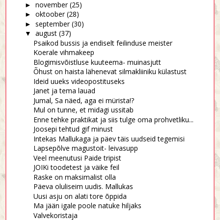
november
(25)
►
oktoober
(28)
►
september
(30)
►
august
(37)
▼
Psaikod bussis ja endiselt feilinduse meister
Koerale vihmakeep
Blogimisvõistluse kuuteema- muinasjutt
Õhust on haista lähenevat silmakliiniku külastust
Ideid uueks videopostituseks
Janet ja tema lauad
Jumal, Sa näed, aga ei mürista!?
Mul on tunne, et midagi ussitab
Enne tehke praktikat ja siis tulge oma prohvetliku...
Joosepi tehtud gif minust
Intekas Mallukaga ja päev täis uudseid tegemisi
Lapsepõlve magustoit- leivasupp
Veel meenutusi Paide tripist
JOIKi toodetest ja väike feil
Raske on maksimalist olla
Päeva oluliseim uudis. Mallukas
Uusi asju on alati tore õppida
Ma jään igale poole natuke hiljaks
Valvekoristaja