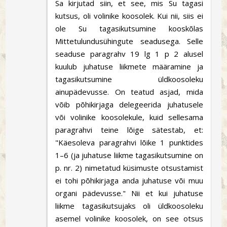
Sa kirjutad siin, et see, mis Su tagasi
kutsus, oli volinike koosolek. Kui nii, siis ei
ole Su tagasikutsumine kooskõlas
Mittetulundusühingute seadusega. Selle
seaduse paragrahv 19 lg 1 p 2 alusel
kuulub juhatuse liikmete määramine ja
tagasikutsumine üldkoosoleku
ainupädevusse. On teatud asjad, mida
võib põhikirjaga delegeerida juhatusele
või volinike koosolekule, kuid sellesama
paragrahvi teine lõige sätestab, et:
"Käesoleva paragrahvi lõike 1 punktides
1–6 (ja juhatuse liikme tagasikutsumine on
p. nr. 2) nimetatud küsimuste otsustamist
ei tohi põhikirjaga anda juhatuse või muu
organi pädevusse." Nii et kui juhatuse
liikme tagasikutsujaks oli üldkoosoleku
asemel volinike koosolek, on see otsus