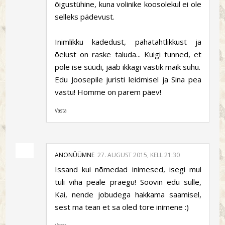
õigustühine, kuna volinike koosolekul ei ole
selleks pädevust.
Inimlikku kadedust, pahatahtlikkust ja
õelust on raske taluda... Kuigi tunned, et
pole ise süüdi, jääb ikkagi vastik maik suhu.
Edu Joosepile juristi leidmisel ja Sina pea
vastu! Homme on parem päev!
Vasta
ANONÜÜMNE
27. AUGUST 2015, KELL 21:30
Issand kui nõmedad inimesed, isegi mul
tuli viha peale praegu! Soovin edu sulle,
Kai, nende jobudega hakkama saamisel,
sest ma tean et sa oled tore inimene :)