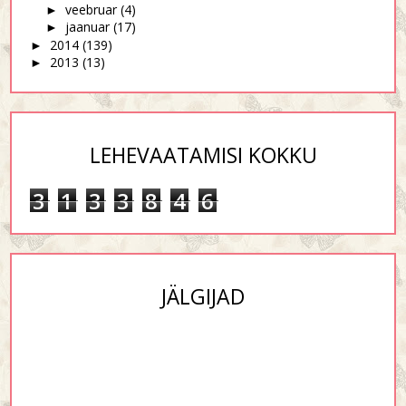
veebruar
(4)
►
jaanuar
(17)
►
2014
(139)
►
2013
(13)
►
LEHEVAATAMISI KOKKU
3
1
3
3
8
4
6
JÄLGIJAD