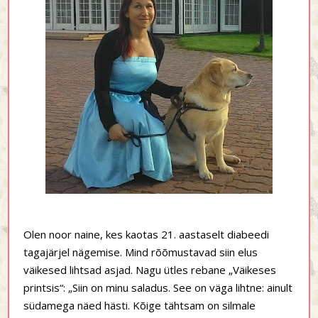
Olen noor naine, kes kaotas 21. aastaselt diabeedi
tagajärjel nägemise. Mind rõõmustavad siin elus
väikesed lihtsad asjad. Nagu ütles rebane „Väikeses
printsis“: „Siin on minu saladus. See on väga lihtne: ainult
südamega näed hästi. Kõige tähtsam on silmale