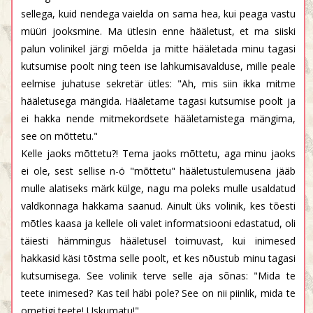
sellega, kuid nendega vaielda on sama hea, kui peaga vastu
müüri jooksmine. Ma ütlesin enne hääletust, et ma siiski
palun volinikel järgi mõelda ja mitte hääletada minu tagasi
kutsumise poolt ning teen ise lahkumisavalduse, mille peale
eelmise juhatuse sekretär ütles: "Ah, mis siin ikka mitme
hääletusega mängida. Hääletame tagasi kutsumise poolt ja
ei hakka nende mitmekordsete hääletamistega mängima,
see on mõttetu."
Kelle jaoks mõttetu?! Tema jaoks mõttetu, aga minu jaoks
ei ole, sest sellise n-ö "mõttetu" hääletustulemusena jääb
mulle alatiseks märk külge, nagu ma poleks mulle usaldatud
valdkonnaga hakkama saanud. Ainult üks volinik, kes tõesti
mõtles kaasa ja kellele oli valet informatsiooni edastatud, oli
täiesti hämmingus hääletusel toimuvast, kui inimesed
hakkasid käsi tõstma selle poolt, et kes nõustub minu tagasi
kutsumisega. See volinik terve selle aja sõnas: "Mida te
teete inimesed? Kas teil häbi pole? See on nii piinlik, mida te
ometigi teete! Uskumatu!"