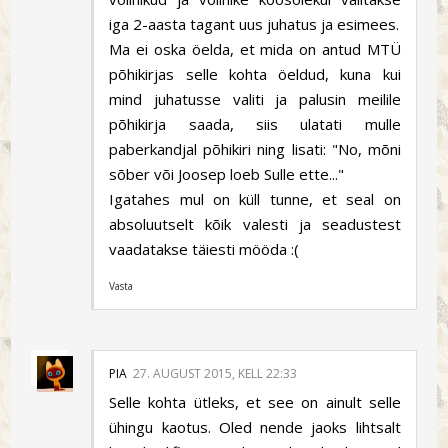
iga 2-aasta tagant uus juhatus ja esimees.
Ma ei oska öelda, et mida on antud MTÜ
põhikirjas selle kohta öeldud, kuna kui
mind juhatusse valiti ja palusin meilile
põhikirja saada, siis ulatati mulle
paberkandjal põhikiri ning lisati: "No, mõni
sõber või Joosep loeb Sulle ette..."
Igatahes mul on küll tunne, et seal on
absoluutselt kõik valesti ja seadustest
vaadatakse täiesti mööda :(
Vasta
PIA
27. AUGUST 2015, KELL 22:33
Selle kohta ütleks, et see on ainult selle
ühingu kaotus. Oled nende jaoks lihtsalt