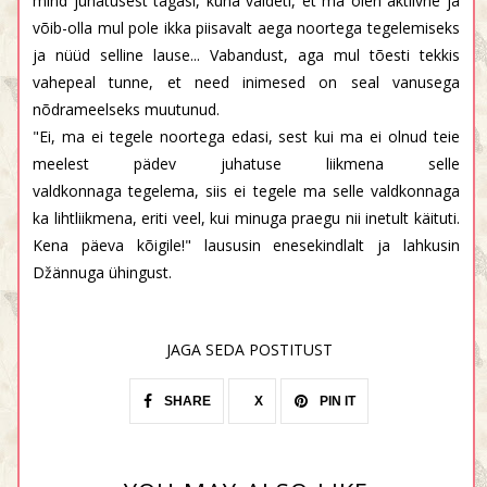
mind juhatusest tagasi, kuna väideti, et ma olen aktiivne ja
võib-olla mul pole ikka piisavalt aega noortega tegelemiseks
ja nüüd selline lause... Vabandust, aga mul tõesti tekkis
vahepeal tunne, et need inimesed on seal vanusega
nõdrameelseks muutunud.
"Ei, ma ei tegele noortega edasi, sest kui ma ei olnud teie
meelest pädev juhatuse liikmena selle
valdkonnaga tegelema, siis ei tegele ma selle valdkonnaga
ka lihtliikmena, eriti veel, kui minuga praegu nii inetult käituti.
Kena päeva kõigile!" laususin enesekindlalt ja lahkusin
Džännuga ühingust.
JAGA SEDA POSTITUST
SHARE
X
PIN IT