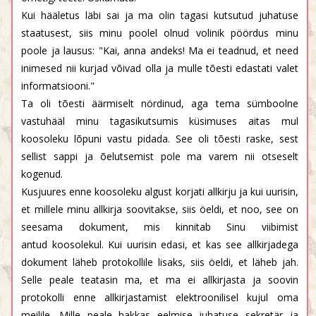
Kui hääletus läbi sai ja ma olin tagasi kutsutud juhatuse
staatusest, siis minu poolel olnud volinik pöördus minu
poole ja lausus: "Kai, anna andeks! Ma ei teadnud, et need
inimesed nii kurjad võivad olla ja mulle tõesti edastati valet
informatsiooni."
Ta oli tõesti äärmiselt nördinud, aga tema sümboolne
vastuhääl minu tagasikutsumis küsimuses aitas mul
koosoleku lõpuni vastu pidada. See oli tõesti raske, sest
sellist sappi ja õelutsemist pole ma varem nii otseselt
kogenud.
Kusjuures enne koosoleku algust korjati allkirju ja kui uurisin,
et millele minu allkirja soovitakse, siis öeldi, et noo, see on
seesama dokument, mis kinnitab Sinu viibimist
antud koosolekul. Kui uurisin edasi, et kas see allkirjadega
dokument läheb protokollile lisaks, siis öeldi, et läheb jah.
Selle peale teatasin ma, et ma ei allkirjasta ja soovin
protokolli enne allkirjastamist elektroonilisel kujul oma
meilile. Mille peale hakkas eelmise juhatuse sekretär ja