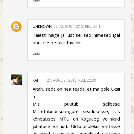
Vasta
UNKNOWN
27. AUGUST 2015, KELL 22:14
Täiesti haige ja just sellised inimesed igal
pool eesotsas istuvadki...
Vasta
KAI
27. AUGUST 2015, KELL 22:30
Aitäh, seda on hea teada, et ma pole üksi!
:)
Mis puutub sellesse
Mittetulundusühingute seadusesse, siis
kõnealuses MTÜ on koguaeg volinikud
juhatuse valinud. Üldkoosolekul valitakse
volinikud ja volinike koosolekul valitakse