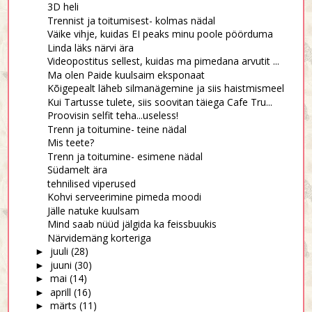
3D heli
Trennist ja toitumisest- kolmas nädal
Väike vihje, kuidas EI peaks minu poole pöörduma
Linda läks närvi ära
Videopostitus sellest, kuidas ma pimedana arvutit ...
Ma olen Paide kuulsaim eksponaat
Kõigepealt läheb silmanägemine ja siis haistmismeel
Kui Tartusse tulete, siis soovitan täiega Cafe Tru...
Proovisin selfit teha...useless!
Trenn ja toitumine- teine nädal
Mis teete?
Trenn ja toitumine- esimene nädal
Südamelt ära
tehnilised viperused
Kohvi serveerimine pimeda moodi
Jälle natuke kuulsam
Mind saab nüüd jälgida ka feissbuukis
Närvidemäng korteriga
juuli
(28)
►
juuni
(30)
►
mai
(14)
►
aprill
(16)
►
märts
(11)
►