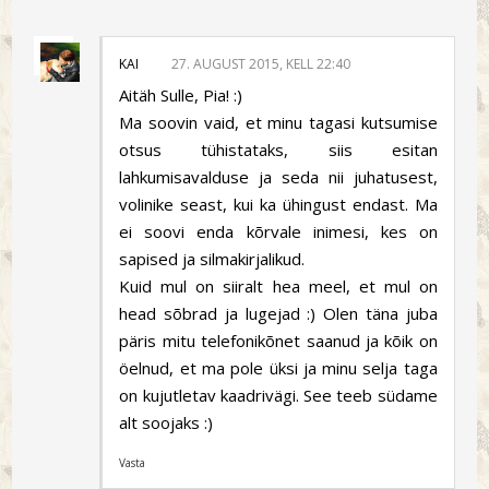
KAI
27. AUGUST 2015, KELL 22:40
Aitäh Sulle, Pia! :)
Ma soovin vaid, et minu tagasi kutsumise
otsus tühistataks, siis esitan
lahkumisavalduse ja seda nii juhatusest,
volinike seast, kui ka ühingust endast. Ma
ei soovi enda kõrvale inimesi, kes on
sapised ja silmakirjalikud.
Kuid mul on siiralt hea meel, et mul on
head sõbrad ja lugejad :) Olen täna juba
päris mitu telefonikõnet saanud ja kõik on
öelnud, et ma pole üksi ja minu selja taga
on kujutletav kaadrivägi. See teeb südame
alt soojaks :)
Vasta