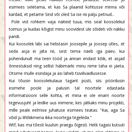
esimees seletama, et kas Sa plaanid kohtusse minna või
kardad, et petame Sind või oled Sa ise nii palju petnud...
Pole vist rohkem vaja näiteid tuua, mis seal koosolekul
toimus ja kuidas kõigist minu soovidest üle sõideti või näkku
pandi.
Kui koosolek läbi sai helistasin Joosepile ja Joosep ütles, et
seda asja ei jäta nii, sest tema näeb iga päev, kui
pühendunult ma teen tööd ja annan endast kõik, et asjad
õnnestuksid ning sellist häbimärki minu nime taha ei jäeta.
Otsime mulle esindaja ja asi läheb tsiviilvaidlusesse.
Kui tõusin koosolekulaua tagant püsti, siis pöördusin
esimehe poole ja palusin tal noortele edastada
informatsiooni selle kohta, et mina ei ole enam noorte
tegevusjuht ja leidke uus inimene, kes jätkaks minu projekti,
mille peale eelmise juhatuse esimees teatas: "Kai, aga Sa
võid ju lihtliikmena ikka noortega tegeleda."
Wtf, kas ma tõesti kuulsin praegu õigesti. Hetk tagasi kutsuti