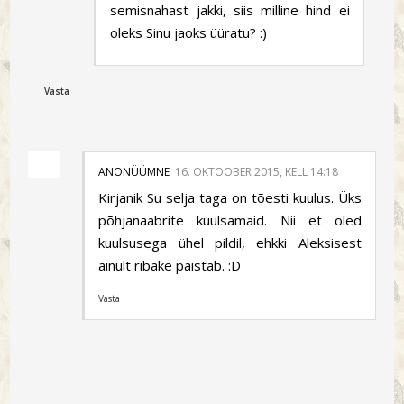
semisnahast jakki, siis milline hind ei
oleks Sinu jaoks üüratu? :)
Vasta
ANONÜÜMNE
16. OKTOOBER 2015, KELL 14:18
Kirjanik Su selja taga on tõesti kuulus. Üks
põhjanaabrite kuulsamaid. Nii et oled
kuulsusega ühel pildil, ehkki Aleksisest
ainult ribake paistab. :D
Vasta