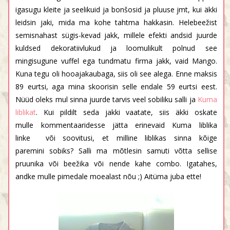
igasugu kleite ja seelikuid ja bonšosid ja pluuse jmt, kui äkki
leidsin jaki, mida ma kohe tahtma hakkasin. Helebeežist
semisnahast sügis-kevad jakk, millele efekti andsid juurde
kuldsed dekoratiivlukud ja loomulikult polnud see
mingisugune vuffel ega tundmatu firma jakk, vaid Mango.
Kuna tegu oli hooajakaubaga, siis oli see alega. Enne maksis
89 eurtsi, aga mina skoorisin selle endale 59 eurtsi eest.
Nüüd oleks mul sinna juurde tarvis veel sobiliku salli ja
Kuma
liblikat
. Kui pildilt seda jakki vaatate, siis äkki oskate
mulle kommentaaridesse jätta erinevaid Kuma liblika
linke või soovitusi, et milline liblikas sinna kõige
paremini sobiks? Salli ma mõtlesin samuti võtta sellise
pruunika või beežika või nende kahe combo. Igatahes,
andke mulle pimedale moealast nõu ;) Aitüma juba ette!