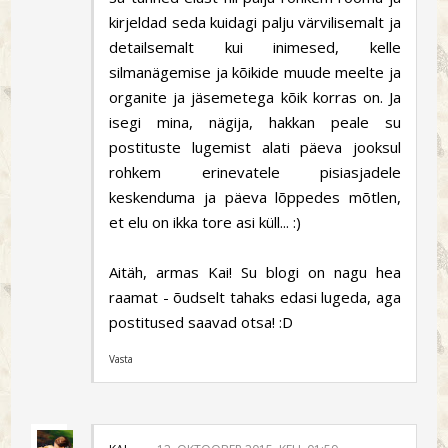
kirjeldad seda kuidagi palju värvilisemalt ja
detailsemalt kui inimesed, kelle
silmanägemise ja kõikide muude meelte ja
organite ja jäsemetega kõik korras on. Ja
isegi mina, nägija, hakkan peale su
postituste lugemist alati päeva jooksul
rohkem erinevatele pisiasjadele
keskenduma ja päeva lõppedes mõtlen,
et elu on ikka tore asi küll... :)
Aitäh, armas Kai! Su blogi on nagu hea
raamat - õudselt tahaks edasi lugeda, aga
postitused saavad otsa! :D
Vasta