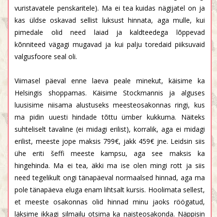
vuristavatele penskaritele). Ma ei tea kuidas nägijatel on ja
kas üldse oskavad sellist luksust hinnata, aga mulle, kui
pimedale olid need laiad ja kaldteedega lõppevad
kõnniteed vägagi mugavad ja kui palju toredaid piiksuvaid
valgusfoore seal oli.
Viimasel päeval enne laeva peale minekut, käisime ka
Helsingis shoppamas. Käisime Stockmannis ja alguses
luusisime niisama alustuseks meesteosakonnas ringi, kus
ma pidin uuesti hindade tõttu ümber kukkuma. Näiteks
suhteliselt tavaline (ei midagi erilist), korralik, aga ei midagi
erilist, meeste jope maksis 799€, jakk 459€ jne. Leidsin siis
ühe eriti šeffi meeste kampsu, aga see maksis ka
hingehinda. Ma ei tea, äkki ma ise olen mingi rott ja siis
need tegelikult ongi tänapäeval normaalsed hinnad, aga ma
pole tänapäeva eluga enam lihtsalt kursis. Hoolimata sellest,
et meeste osakonnas olid hinnad minu jaoks röögatud,
läksime ikkagi silmailu otsima ka naisteosakonda. Näppisin