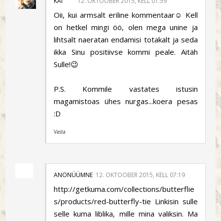
KAI
12. OKTOOBER 2015, KELL 01:59
Oii, kui armsalt eriline kommentaar☺️ Kell
on hetkel mingi öö, olen mega unine ja
lihtsalt naeratan endamisi totakalt ja seda
ikka Sinu positiivse kommi peale. Aitäh
Sulle!😉
P.S. Kommile vastates istusin
magamistoas ühes nurgas...koera pesas
:D
Vasta
ANONÜÜMNE
12. OKTOOBER 2015, KELL 07:19
http://getkuma.com/collections/butterflie
s/products/red-butterfly-tie Linkisin sulle
selle kuma liblika, mille mina valiksin. Ma