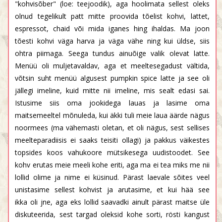
"kohvisõber" (loe: teejoodik), aga hoolimata sellest oleks
olnud tegelikult patt mitte proovida tõelist kohvi, lattet,
espressot, chaid või mida iganes hing ihaldas. Ma joon
tõesti kohvi väga harva ja väga vähe ning kui üldse, siis
ohtra piimaga. Seega tundus ainuõige valik olevat latte.
Menüü oli muljetavaldav, aga et meeltesegadust vältida,
võtsin suht menüü algusest pumpkin spice latte ja see oli
jällegi imeline, kuid mitte nii imeline, mis sealt edasi sai.
Istusime siis oma jookidega lauas ja lasime oma
maitsemeeltel mõnuleda, kui äkki tuli meie laua äärde nägus
noormees (ma vähemasti oletan, et oli nägus, sest sellises
meelteparadiisis ei saaks teisiti ollagi) ja pakkus väikestes
topsides koos vahukoore mütsikesega uudistoodet. See
kohv erutas meie meeli kohe eriti, aga ma ei tea miks me nii
lollid olime ja nime ei küsinud. Pärast laevale sõites veel
unistasime sellest kohvist ja arutasime, et kui hää see
ikka oli jne, aga eks lollid saavadki ainult pärast maitse üle
diskuteerida, sest targad oleksid kohe sorti, rösti kangust