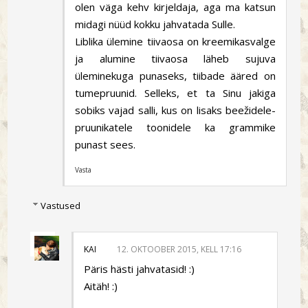
olen väga kehv kirjeldaja, aga ma katsun
midagi nüüd kokku jahvatada Sulle.
Liblika ülemine tiivaosa on kreemikasvalge
ja alumine tiivaosa läheb sujuva
üleminekuga punaseks, tiibade ääred on
tumepruunid. Selleks, et ta Sinu jakiga
sobiks vajad salli, kus on lisaks beežidele-
pruunikatele toonidele ka grammike
punast sees.
Vasta
Vastused
KAI
12. OKTOOBER 2015, KELL 17:16
Päris hästi jahvatasid! :)
Aitäh! :)