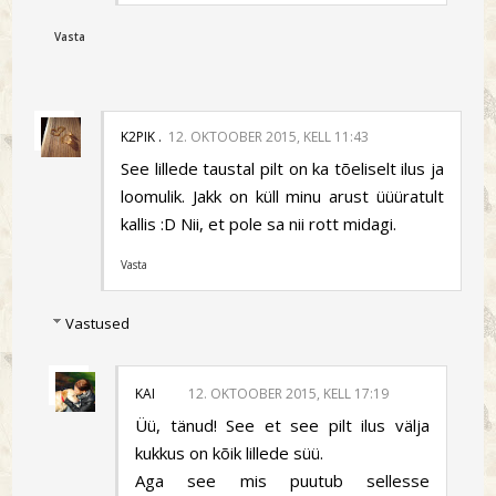
Vasta
K2PIK .
12. OKTOOBER 2015, KELL 11:43
See lillede taustal pilt on ka tõeliselt ilus ja
loomulik. Jakk on küll minu arust üüüratult
kallis :D Nii, et pole sa nii rott midagi.
Vasta
Vastused
KAI
12. OKTOOBER 2015, KELL 17:19
Üü, tänud! See et see pilt ilus välja
kukkus on kõik lillede süü.
Aga see mis puutub sellesse