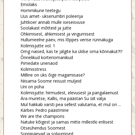
Emolaks
Hommikune teetegu
Uus amet- uksenumbri poleerija
Juhtkoer annab mulle iseseisvuse
Soolakast mõtteid ja jutte
Ohkimisest, ähkimisest ja vingumisest
Hullumeelne päev, mis lõppes verise rünnakuga
Kolimisjutte vol. 1
Omg naised, kas te jälgite ka üldse oma kõnnakut?!?
Õnnelikud korteriomanikud
Pimedate unenäod
Kolimisstress
Milline on üks õige magamisase?
Niisama Soome reisust muljeid
Uni on püha
Kolimisjutte: hirmudest, elevusest ja pangalaenust
Ära muretse, Kallis, ma päästan Su siit välja
Mul hakkab varsti pea sellest valutama, et mul on ...
Kärbes Pedro päästmine
We are the champions
Natuke kõigest ja samas mitte millestki erilisest
Otseühendus Soomest
Sünnipäevad ja solvumised