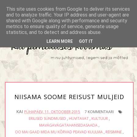
This site uses cookies from Google to deliver its services
and to analyze traffic. Your IP address and user-agent are
shared with Google along with performance and security
metrics to ensure quality of service, generate usage
statistics, and to detect and address abuse.
LEARN MORE
GOT IT
NIISAMA SOOME REISUST MULJEID
KAI
PÜHAPÄEV, 11. OKTOOBER 2015
7 KOMMENTAARI
ERILISED SÜNDMUSED
,
HUVITAVAT
,
KULTUUR
,
MAVÄGAVÄGATAHANSEDASAADA
,
OO MAI GAAD MIDA MU KÕRVAD PEAVAD KUULMA
,
REISIMINE
,