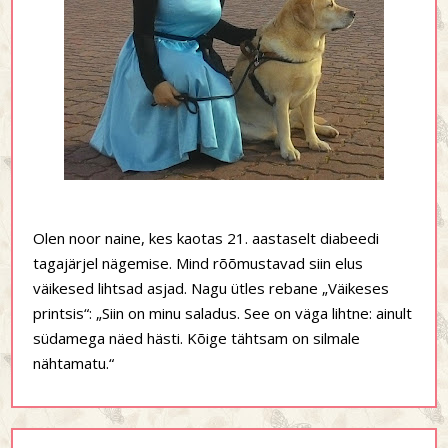
Olen noor naine, kes kaotas 21. aastaselt diabeedi
tagajärjel nägemise. Mind rõõmustavad siin elus
väikesed lihtsad asjad. Nagu ütles rebane „Väikeses
printsis“: „Siin on minu saladus. See on väga lihtne: ainult
südamega näed hästi. Kõige tähtsam on silmale
nähtamatu.“