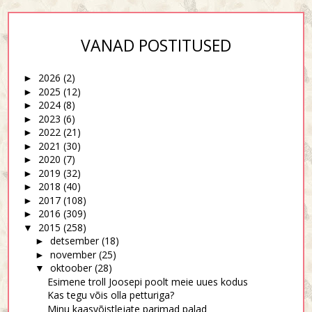
VANAD POSTITUSED
2026
(2)
►
2025
(12)
►
2024
(8)
►
2023
(6)
►
2022
(21)
►
2021
(30)
►
2020
(7)
►
2019
(32)
►
2018
(40)
►
2017
(108)
►
2016
(309)
►
2015
(258)
▼
detsember
(18)
►
november
(25)
►
oktoober
(28)
▼
Esimene troll Joosepi poolt meie uues kodus
Kas tegu võis olla petturiga?
Minu kaasvõistlejate parimad palad