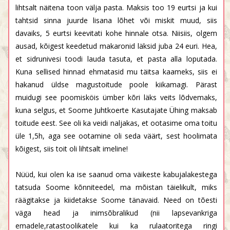
lihtsalt näitena toon välja pasta. Maksis too 19 eurtsi ja kui
tahtsid sinna juurde lisana lõhet või miskit muud, siis
davaiks, 5 eurtsi keevitati kohe hinnale otsa. Niisiis, olgem
ausad, kõigest keedetud makaronid läksid juba 24 euri. Hea,
et sidrunivesi toodi lauda tasuta, et pasta alla loputada.
Kuna sellised hinnad ehmatasid mu täitsa kaameks, siis ei
hakanud üldse magustoitude poole kiikamagi. Pärast
muidugi see poomisköis ümber kõri läks veits lõdvemaks,
kuna selgus, et Soome Juhtkoerte Kasutajate Ühing maksab
toitude eest. See oli ka veidi naljakas, et ootasime oma toitu
üle 1,5h, aga see ootamine oli seda väärt, sest hoolimata
kõigest, siis toit oli lihtsalt imeline!
Nüüd, kui olen ka ise saanud oma väikeste kabujalakestega
tatsuda Soome kõnniteedel, ma mõistan täielikult, miks
räägitakse ja kiidetakse Soome tänavaid. Need on tõesti
väga head ja inimsõbralikud (nii lapsevankriga
emadele,ratastoolikatele kui ka rulaatoritega ringi