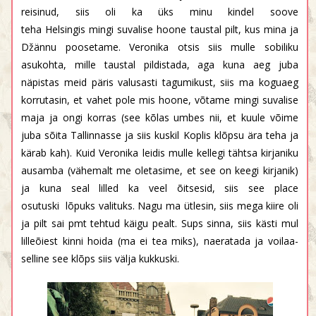
reisinud, siis oli ka üks minu kindel soove
teha Helsingis mingi suvalise hoone taustal pilt, kus mina ja
Džännu poosetame. Veronika otsis siis mulle sobiliku
asukohta, mille taustal pildistada, aga kuna aeg juba
näpistas meid päris valusasti tagumikust, siis ma koguaeg
korrutasin, et vahet pole mis hoone, võtame mingi suvalise
maja ja ongi korras (see kõlas umbes nii, et kuule võime
juba sõita Tallinnasse ja siis kuskil Koplis klõpsu ära teha ja
kärab kah). Kuid Veronika leidis mulle kellegi tähtsa kirjaniku
ausamba (vähemalt me oletasime, et see on keegi kirjanik)
ja kuna seal lilled ka veel õitsesid, siis see place
osutuski lõpuks valituks. Nagu ma ütlesin, siis mega kiire oli
ja pilt sai pmt tehtud käigu pealt. Sups sinna, siis kästi mul
lilleõiest kinni hoida (ma ei tea miks), naeratada ja voilaa-
selline see klõps siis välja kukkuski.