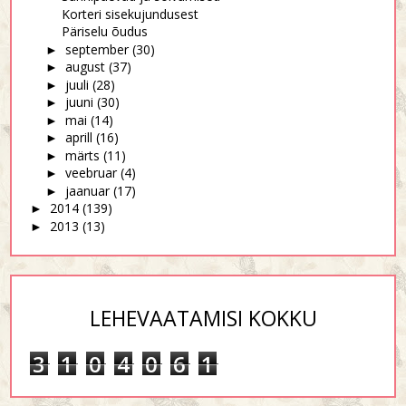
Korteri sisekujundusest
Päriselu õudus
september
(30)
►
august
(37)
►
juuli
(28)
►
juuni
(30)
►
mai
(14)
►
aprill
(16)
►
märts
(11)
►
veebruar
(4)
►
jaanuar
(17)
►
2014
(139)
►
2013
(13)
►
LEHEVAATAMISI KOKKU
3
1
0
4
0
6
1