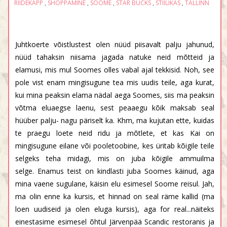
RIIDEKAPP
,
SHOPPAMINE
,
SOOME
,
STAR BUCKS
,
STIILIKAS
,
TALLINN
Juhtkoerte võistlustest olen nüüd piisavalt palju jahunud,
nüüd tahaksin niisama jagada natuke neid mõtteid ja
elamusi, mis mul Soomes olles vabal ajal tekkisid. Noh, see
pole vist enam mingisugune tea mis uudis teile, aga kurat,
kui mina peaksin elama nädal aega Soomes, siis ma peaksin
võtma eluaegse laenu, sest peaaegu kõik maksab seal
hüüber palju- nagu päriselt ka. Khm, ma kujutan ette, kuidas
te praegu loete neid ridu ja mõtlete, et kas Kai on
mingisugune eilane või pooletoobine, kes üritab kõigile teile
selgeks teha midagi, mis on juba kõigile ammuilma
selge. Enamus teist on kindlasti juba Soomes käinud, aga
mina vaene sugulane, käisin elu esimesel Soome reisul. Jah,
ma olin enne ka kursis, et hinnad on seal räme kallid (ma
loen uudiseid ja olen eluga kursis), aga for real...näiteks
einestasime esimesel õhtul Järvenpää Scandic restoranis ja