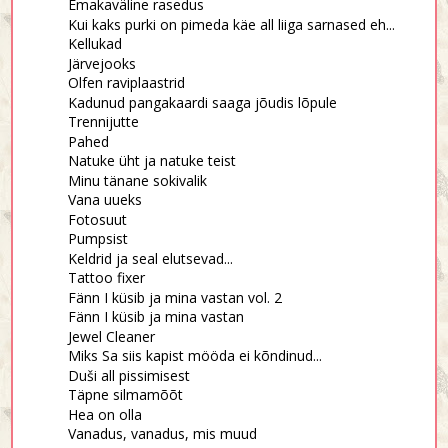
Emakaväline rasedus
Kui kaks purki on pimeda käe all liiga sarnased eh...
Kellukad
Järvejooks
Olfen raviplaastrid
Kadunud pangakaardi saaga jõudis lõpule
Trennijutte
Pahed
Natuke üht ja natuke teist
Minu tänane sokivalik
Vana uueks
Fotosuut
Pumpsist
Keldrid ja seal elutsevad...
Tattoo fixer
Fänn I küsib ja mina vastan vol. 2
Fänn I küsib ja mina vastan
Jewel Cleaner
Miks Sa siis kapist mööda ei kõndinud...
Duši all pissimisest
Täpne silmamõõt
Hea on olla
Vanadus, vanadus, mis muud