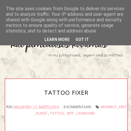
This site uses cookies from Google to deliver its services
and to analyze traffic. Your IP address and user-agent are
shared with Google along with performance and security
metrics to ensure quality of service, generate usage
statistics, and to detect and address abuse.
LEARN MORE
GOT IT
TATTOO FIXER
KAI
NELJAPÄEV, 17. MÄRTS 2016
8 KOMMENTAARI
ARVAMUS
,
ERET
,
KUNST
,
TATTOO
,
WTF
,
ÜHISKOND