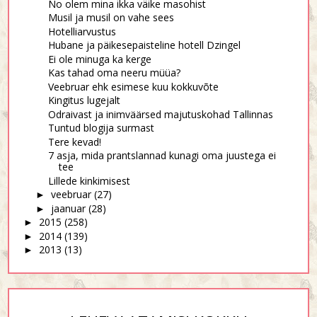
No olem mina ikka väike masohist
Musil ja musil on vahe sees
Hotelliarvustus
Hubane ja päikesepaisteline hotell Dzingel
Ei ole minuga ka kerge
Kas tahad oma neeru müüa?
Veebruar ehk esimese kuu kokkuvõte
Kingitus lugejalt
Odraivast ja inimväärsed majutuskohad Tallinnas
Tuntud blogija surmast
Tere kevad!
7 asja, mida prantslannad kunagi oma juustega ei
tee
Lillede kinkimisest
veebruar
(27)
►
jaanuar
(28)
►
2015
(258)
►
2014
(139)
►
2013
(13)
►