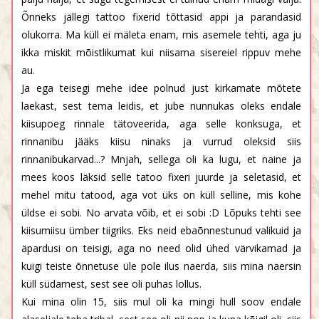
Õnneks jällegi tattoo fixerid tõttasid appi ja parandasid
olukorra. Ma küll ei mäleta enam, mis asemele tehti, aga ju
ikka miskit mõistlikumat kui niisama sisereiel rippuv mehe
au.
Ja ega teisegi mehe idee polnud just kirkamate mõtete
laekast, sest tema leidis, et jube nunnukas oleks endale
kiisupoeg rinnale tätoveerida, aga selle konksuga, et
rinnanibu jääks kiisu ninaks ja vurrud oleksid siis
rinnanibukarvad...? Mnjah, sellega oli ka lugu, et naine ja
mees koos läksid selle tatoo fixeri juurde ja seletasid, et
mehel mitu tatood, aga vot üks on küll selline, mis kohe
üldse ei sobi. No arvata võib, et ei sobi :D Lõpuks tehti see
kiisumiisu ümber tiigriks. Eks neid ebaõnnestunud valikuid ja
äpardusi on teisigi, aga no need olid ühed värvikamad ja
kuigi teiste õnnetuse üle pole ilus naerda, siis mina naersin
küll südamest, sest see oli puhas lollus.
Kui mina olin 15, siis mul oli ka mingi hull soov endale