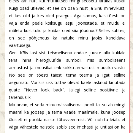
oleks kah nüri, kui mul ilutseb mingi seosetu lärakas kuskil.
Kuigi osad ütlevad, et see on osa Sinust ja Sinu minevikust,
et kes olid ja kes oled praegu... Aga samas, kas tõesti on
vaja enda peale kõiksugu asju joonistada, et muidu ei
mäleta kust tulid ja kuidas oled siia jõudnud? Selles suhtes,
on see põhjendus ka natuke minu jaoks kaheldava
väärtusega.
Gerli Kõiv lasi vist teismelisena endale juuste alla kuklale
teha hiina hieroglüüfide sümboli, mis sümboliseeris
armastust ja muusikat ehk kokku armastust muusika vastu.
No see on tõesti täiesti tema teema ja igati selline
aegumatu. Või siis üks tuttav olevat käele lasknud kirjutada
quate "Never look back". Jällegi selline positiivne ja
tähenduslik.
Ma arvan, et seda minu mässulisemat poolt taltsutab mingil
määral ka Joosep ja tema vaade maailmale, kuna Joosep
üldiselt ei poolda naiste tätovveerimist. Või noh ta leiab, et
väga vähestele naistele sobib see imehästi ja ühtlasi on ka