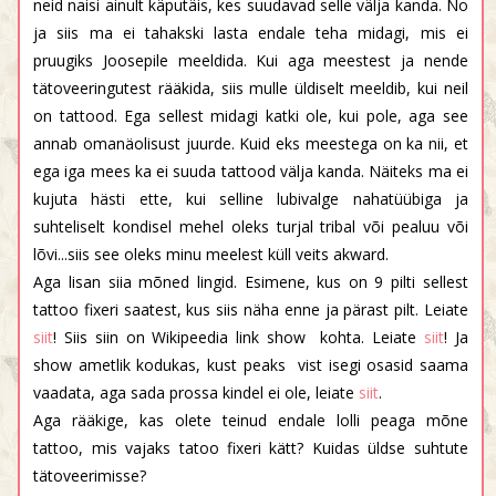
neid naisi ainult käputäis, kes suudavad selle välja kanda. No
ja siis ma ei tahakski lasta endale teha midagi, mis ei
pruugiks Joosepile meeldida. Kui aga meestest ja nende
tätoveeringutest rääkida, siis mulle üldiselt meeldib, kui neil
on tattood. Ega sellest midagi katki ole, kui pole, aga see
annab omanäolisust juurde. Kuid eks meestega on ka nii, et
ega iga mees ka ei suuda tattood välja kanda. Näiteks ma ei
kujuta hästi ette, kui selline lubivalge nahatüübiga ja
suhteliselt kondisel mehel oleks turjal tribal või pealuu või
lõvi...siis see oleks minu meelest küll veits akward.
Aga lisan siia mõned lingid. Esimene, kus on 9 pilti sellest
tattoo fixeri saatest, kus siis näha enne ja pärast pilt. Leiate
siit
! Siis siin on Wikipeedia link show kohta. Leiate
siit
! Ja
show ametlik kodukas, kust peaks vist isegi osasid saama
vaadata, aga sada prossa kindel ei ole, leiate
siit
.
Aga rääkige, kas olete teinud endale lolli peaga mõne
tattoo, mis vajaks tatoo fixeri kätt? Kuidas üldse suhtute
tätoveerimisse?