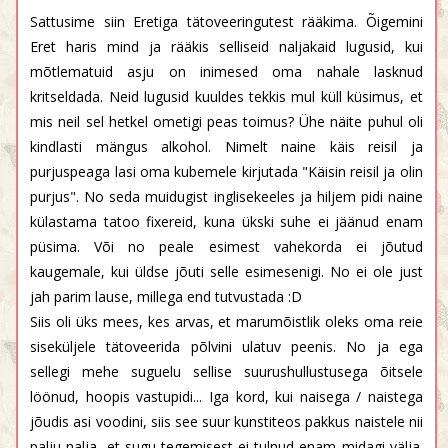
Sattusime siin Eretiga tätoveeringutest rääkima. Õigemini
Eret haris mind ja rääkis selliseid naljakaid lugusid, kui
mõtlematuid asju on inimesed oma nahale lasknud
kritseldada. Neid lugusid kuuldes tekkis mul küll küsimus, et
mis neil sel hetkel ometigi peas toimus? Ühe näite puhul oli
kindlasti mängus alkohol. Nimelt naine käis reisil ja
purjuspeaga lasi oma kubemele kirjutada "Käisin reisil ja olin
purjus". No seda muidugist inglisekeeles ja hiljem pidi naine
külastama tatoo fixereid, kuna ükski suhe ei jäänud enam
püsima. Või no peale esimest vahekorda ei jõutud
kaugemale, kui üldse jõuti selle esimesenigi. No ei ole just
jah parim lause, millega end tutvustada :D
Siis oli üks mees, kes arvas, et marumõistlik oleks oma reie
siseküljele tätoveerida põlvini ulatuv peenis. No ja ega
sellegi mehe suguelu sellise suurushullustusega õitsele
löönud, hoopis vastupidi... Iga kord, kui naisega / naistega
jõudis asi voodini, siis see suur kunstiteos pakkus naistele nii
palju nalja, et sugu tegemisest ei tulnud enam midagi välja.