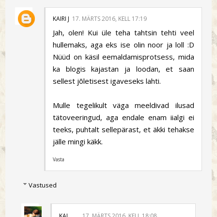
KAIRI J
17. MÄRTS 2016, KELL 17:19
Jah, olen! Kui üle teha tahtsin tehti veel
hullemaks, aga eks ise olin noor ja loll :D
Nüüd on käsil eemaldamisprotsess, mida
ka blogis kajastan ja loodan, et saan
sellest jõletisest igaveseks lahti.
Mulle tegelikult väga meeldivad ilusad
tätoveeringud, aga endale enam iialgi ei
teeks, puhtalt sellepärast, et äkki tehakse
jälle mingi käkk.
Vasta
Vastused
KAI
17. MÄRTS 2016, KELL 18:08