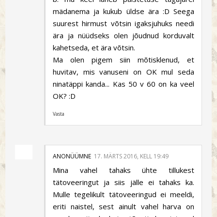
mädanema ja kukub üldse ära :D Seega
suurest hirmust võtsin igaksjuhuks needi
ära ja nüüdseks olen jõudnud korduvalt
kahetseda, et ära võtsin.
Ma olen pigem siin mõtisklenud, et
huvitav, mis vanuseni on OK mul seda
ninatäppi kanda... Kas 50 v 60 on ka veel
OK? :D
Vasta
ANONÜÜMNE
17. MÄRTS 2016, KELL 19:49
Mina vahel tahaks ühte tillukest
tätoveeringut ja siis jälle ei tahaks ka.
Mulle tegelikult tätoveeringud ei meeldi,
eriti naistel, sest ainult vahel harva on