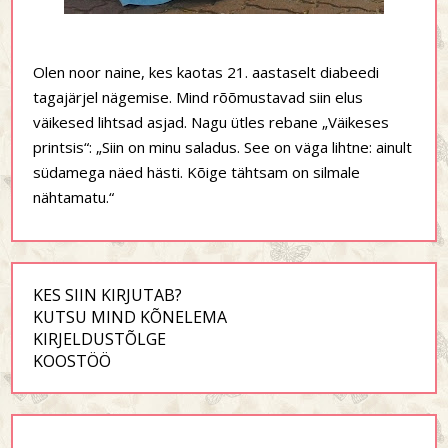
Olen noor naine, kes kaotas 21. aastaselt diabeedi
tagajärjel nägemise. Mind rõõmustavad siin elus
väikesed lihtsad asjad. Nagu ütles rebane „Väikeses
printsis“: „Siin on minu saladus. See on väga lihtne: ainult
südamega näed hästi. Kõige tähtsam on silmale
nähtamatu.“
KES SIIN KIRJUTAB?
KUTSU MIND KÕNELEMA
KIRJELDUSTÕLGE
KOOSTÖÖ