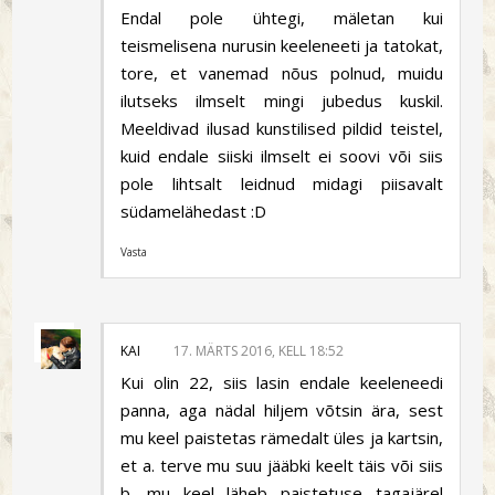
Endal pole ühtegi, mäletan kui
teismelisena nurusin keeleneeti ja tatokat,
tore, et vanemad nõus polnud, muidu
ilutseks ilmselt mingi jubedus kuskil.
Meeldivad ilusad kunstilised pildid teistel,
kuid endale siiski ilmselt ei soovi või siis
pole lihtsalt leidnud midagi piisavalt
südamelähedast :D
Vasta
KAI
17. MÄRTS 2016, KELL 18:52
Kui olin 22, siis lasin endale keeleneedi
panna, aga nädal hiljem võtsin ära, sest
mu keel paistetas rämedalt üles ja kartsin,
et a. terve mu suu jääbki keelt täis või siis
b. mu keel läheb paistetuse tagajärel