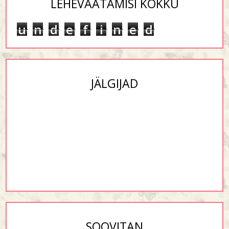
LEHEVAATAMISI KOKKU
u
n
d
e
f
i
n
e
d
JÄLGIJAD
SOOVITAN