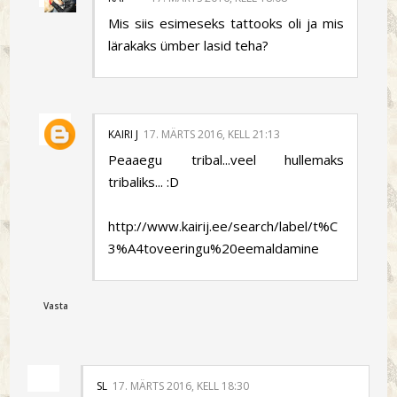
Mis siis esimeseks tattooks oli ja mis
lärakaks ümber lasid teha?
KAIRI J
17. MÄRTS 2016, KELL 21:13
Peaaegu tribal...veel hullemaks
tribaliks... :D
http://www.kairij.ee/search/label/t%C
3%A4toveeringu%20eemaldamine
Vasta
SL
17. MÄRTS 2016, KELL 18:30