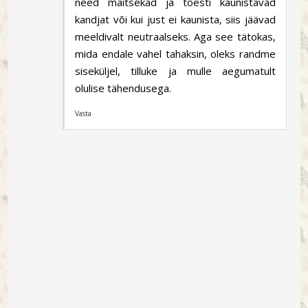
need maitsekad ja tõesti kaunistavad
kandjat või kui just ei kaunista, siis jäävad
meeldivalt neutraalseks. Aga see tätokas,
mida endale vahel tahaksin, oleks randme
siseküljel, tilluke ja mulle aegumatult
olulise tähendusega.
Vasta