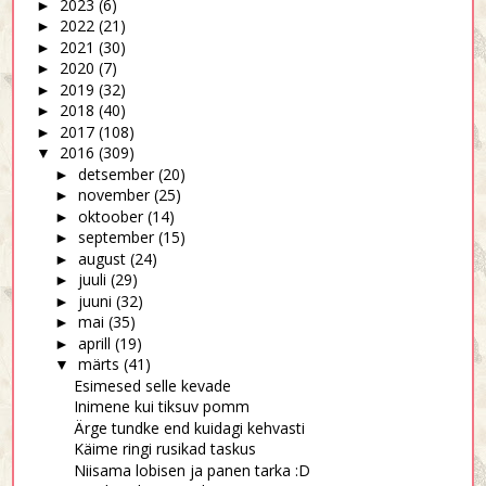
2023
(6)
►
2022
(21)
►
2021
(30)
►
2020
(7)
►
2019
(32)
►
2018
(40)
►
2017
(108)
►
2016
(309)
▼
detsember
(20)
►
november
(25)
►
oktoober
(14)
►
september
(15)
►
august
(24)
►
juuli
(29)
►
juuni
(32)
►
mai
(35)
►
aprill
(19)
►
märts
(41)
▼
Esimesed selle kevade
Inimene kui tiksuv pomm
Ärge tundke end kuidagi kehvasti
Käime ringi rusikad taskus
Niisama lobisen ja panen tarka :D