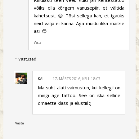
Kindlasti teen veel. Kuid jah kehtestatud
võiks olla kõrgem vanusepiir, et vältida
kahetsust. 😊 Tõsi sellega kah, et igaüks
neid välja ei kanna. Aga muidu ikka maitse
asi. 😊
Vasta
Vastused
KAI
17. MÄRTS 2016, KELL 18:07
Ma suht alati vaimustun, kui kellegil on
mingi äge tattoo. See on ikka selline
omaette klass ja elustiil :)
Vasta