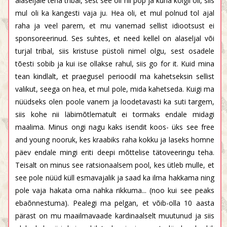
alaseljale teha tribal, sest see oli nii pop ja kuna kõigil oli, siis
mul oli ka kangesti vaja ju. Hea oli, et mul polnud tol ajal
raha ja veel parem, et mu vanemad sellist idiootsust ei
sponsoreerinud. Ses suhtes, et need kellel on alaseljal või
turjal tribal, siis kristuse püstoli nimel olgu, sest osadele
tõesti sobib ja kui ise ollakse rahul, siis go for it. Kuid mina
tean kindlalt, et praegusel perioodil ma kahetseksin sellist
valikut, seega on hea, et mul pole, mida kahetseda. Kuigi ma
nüüdseks olen poole vanem ja loodetavasti ka suti targem,
siis kohe nii läbimõtlematult ei tormaks endale midagi
maalima. Minus ongi nagu kaks isendit koos- üks see free
and young nooruk, kes kraabiks raha kokku ja laseks homne
päev endale mingi eriti deepi mõttelise tätoveeringu teha.
Teisalt on minus see ratsionaalsem pool, kes ütleb mulle, et
see pole nüüd küll esmavajalik ja saad ka ilma hakkama ning
pole vaja hakata oma nahka rikkuma... (noo kui see peaks
ebaõnnestuma). Pealegi ma pelgan, et võib-olla 10 aasta
pärast on mu maailmavaade kardinaalselt muutunud ja siis