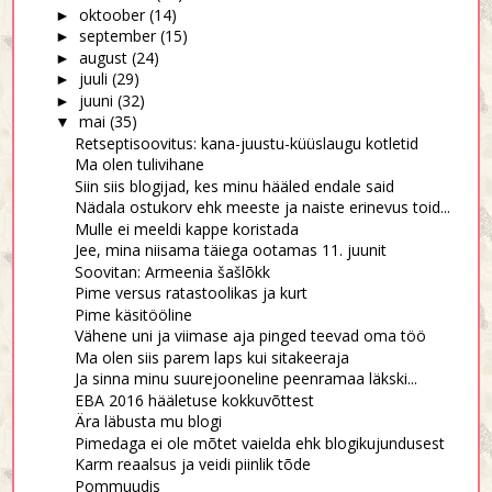
oktoober
(14)
►
september
(15)
►
august
(24)
►
juuli
(29)
►
juuni
(32)
►
mai
(35)
▼
Retseptisoovitus: kana-juustu-küüslaugu kotletid
Ma olen tulivihane
Siin siis blogijad, kes minu hääled endale said
Nädala ostukorv ehk meeste ja naiste erinevus toid...
Mulle ei meeldi kappe koristada
Jee, mina niisama täiega ootamas 11. juunit
Soovitan: Armeenia šašlõkk
Pime versus ratastoolikas ja kurt
Pime käsitööline
Vähene uni ja viimase aja pinged teevad oma töö
Ma olen siis parem laps kui sitakeeraja
Ja sinna minu suurejooneline peenramaa läkski...
EBA 2016 hääletuse kokkuvõttest
Ära läbusta mu blogi
Pimedaga ei ole mõtet vaielda ehk blogikujundusest
Karm reaalsus ja veidi piinlik tõde
Pommuudis