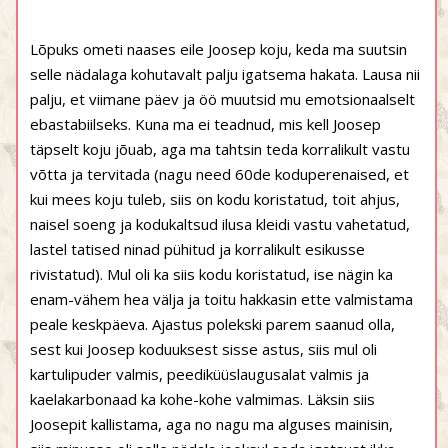
Lõpuks ometi naases eile Joosep koju, keda ma suutsin
selle nädalaga kohutavalt palju igatsema hakata. Lausa nii
palju, et viimane päev ja öö muutsid mu emotsionaalselt
ebastabiilseks. Kuna ma ei teadnud, mis kell Joosep
täpselt koju jõuab, aga ma tahtsin teda korralikult vastu
võtta ja tervitada (nagu need 60de koduperenaised, et
kui mees koju tuleb, siis on kodu koristatud, toit ahjus,
naisel soeng ja kodukaltsud ilusa kleidi vastu vahetatud,
lastel tatised ninad pühitud ja korralikult esikusse
rivistatud). Mul oli ka siis kodu koristatud, ise nägin ka
enam-vähem hea välja ja toitu hakkasin ette valmistama
peale keskpäeva. Ajastus polekski parem saanud olla,
sest kui Joosep koduuksest sisse astus, siis mul oli
kartulipuder valmis, peediküüslaugusalat valmis ja
kaelakarbonaad ka kohe-kohe valmimas. Läksin siis
Joosepit kallistama, aga no nagu ma alguses mainisin,