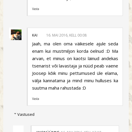
Vasta
KAI
16. MAI 2016, KELL 00:08
Jaah, ma olen oma väikesele ajule seda
enam kui mustmiljon korda öelnud :D Ma
arvan, et minus on kaotsi läinud andekas
tsenarist või lavastaja ja nüüd peab vaene
Joosep kõik minu pettumused üle elama,
välja kannatama ja mind minu hulluses ka
suutma maha rahustada :D
Vasta
Vastused