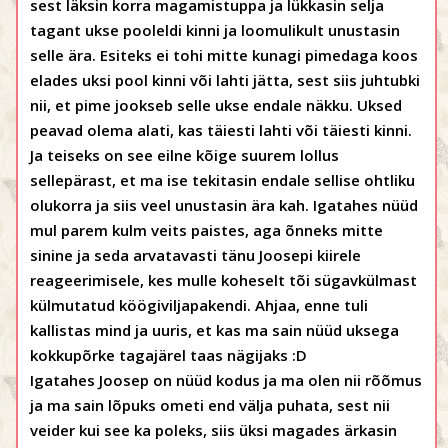
sest läksin korra magamistuppa ja lükkasin selja
tagant ukse pooleldi kinni ja loomulikult unustasin
selle ära. Esiteks ei tohi mitte kunagi pimedaga koos
elades uksi pool kinni või lahti jätta, sest siis juhtubki
nii, et pime jookseb selle ukse endale näkku. Uksed
peavad olema alati, kas täiesti lahti või täiesti kinni.
Ja teiseks on see eilne kõige suurem lollus
sellepärast, et ma ise tekitasin endale sellise ohtliku
olukorra ja siis veel unustasin ära kah. Igatahes nüüd
mul parem kulm veits paistes, aga õnneks mitte
sinine ja seda arvatavasti tänu Joosepi kiirele
reageerimisele, kes mulle koheselt tõi sügavkülmast
külmutatud köögiviljapakendi. Ahjaa, enne tuli
kallistas mind ja uuris, et kas ma sain nüüd uksega
kokkupõrke tagajärel taas nägijaks :D
Igatahes Joosep on nüüd kodus ja ma olen nii rõõmus
ja ma sain lõpuks ometi end välja puhata, sest nii
veider kui see ka poleks, siis üksi magades ärkasin