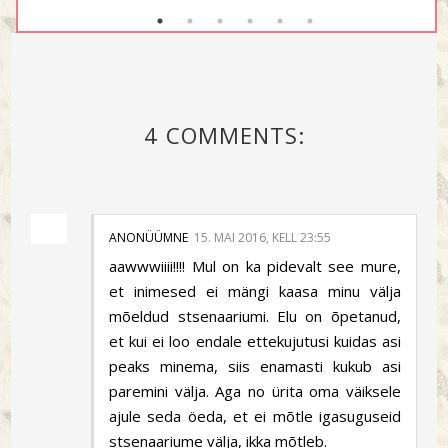
4 COMMENTS:
ANONÜÜMNE
15. MAI 2016, KELL 23:55
aawwwiiii!!!! Mul on ka pidevalt see mure,
et inimesed ei mängi kaasa minu välja
mõeldud stsenaariumi. Elu on õpetanud,
et kui ei loo endale ettekujutusi kuidas asi
peaks minema, siis enamasti kukub asi
paremini välja. Aga no ürita oma väiksele
ajule seda öeda, et ei mõtle igasuguseid
stsenaariume välja, ikka mõtleb.