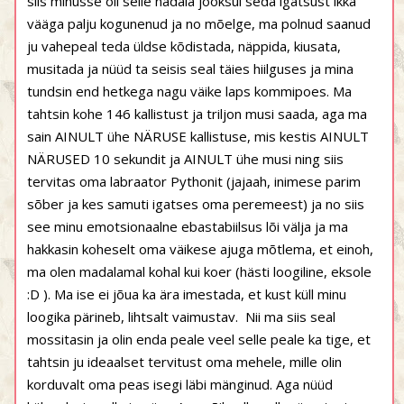
siis minusse oli selle nädala jooksul seda igatsust ikka
vääga palju kogunenud ja no mõelge, ma polnud saanud
ju vahepeal teda üldse kõdistada, näppida, kiusata,
musitada ja nüüd ta seisis seal täies hiilguses ja mina
tundsin end hetkega nagu väike laps kommipoes. Ma
tahtsin kohe 146 kallistust ja triljon musi saada, aga ma
sain AINULT ühe NÄRUSE kallistuse, mis kestis AINULT
NÄRUSED 10 sekundit ja AINULT ühe musi ning siis
tervitas oma labraator Pythonit (jajaah, inimese parim
sõber ja kes samuti igatses oma peremeest) ja no siis
see minu emotsionaalne ebastabiilsus lõi välja ja ma
hakkasin koheselt oma väikese ajuga mõtlema, et einoh,
ma olen madalamal kohal kui koer (hästi loogiline, eksole
:D ). Ma ise ei jõua ka ära imestada, et kust küll minu
loogika pärineb, lihtsalt vaimustav. Nii ma siis seal
mossitasin ja olin enda peale veel selle peale ka tige, et
tahtsin ju ideaalset tervitust oma mehele, mille olin
korduvalt oma peas isegi läbi mänginud. Aga nüüd