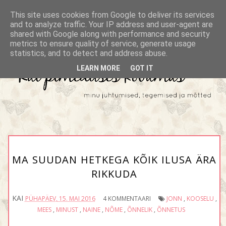
This site uses cookies from Google to deliver its services
and to analyze traffic. Your IP address and user-agent are
shared with Google along with performance and security
metrics to ensure quality of service, generate usage
statistics, and to detect and address abuse.
LEARN MORE
GOT IT
MA SUUDAN HETKEGA KÕIK ILUSA ÄRA
RIKKUDA
KAI
PÜHAPÄEV, 15. MAI 2016
4 KOMMENTAARI
JONN
,
KOOSELU
,
MEES
,
MINUST
,
NAINE
,
NÕME
,
ÕNNELIK
,
ÕNNETUS