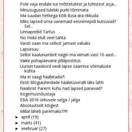
Pole vaja endale ise mõttetutest ja tühistest asja...
Minusugused tulebki purki tõmmata
Ma suudan hetkega kõik ilusa ära rikkuda
Miks lapsed oma vanemaid eesnimepidi kutsuvad?
Sel...
Linnapreilid Tartus
No mida elult veel tahta
Varsti saan ma sellest jamast vabaks
Lapsesuu
Sellist kaalunumbrit nägin ma viimati vast 10 aast...
Väike pühapäevane pildipostitus
Uurisin taaskord veidi lapse saamise võimaluste
kohta
Ma ei saagi hääletada?!
Eesti Blogiauhindade hääletuseralli läks lahti
Naabrist Parem: kuhu nad lapsed panevad?
Kogemusnõustaja
EBA 2016 üritusele selga / jalga
Absoluutselt kõigest
Millal läheb paremaks??!!!
aprill
(19)
►
märts
(41)
►
veebruar
(27)
►