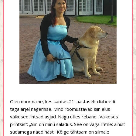
Olen noor naine, kes kaotas 21. aastaselt diabeedi
tagajärjel nägemise. Mind rõõmustavad siin elus
väikesed lihtsad asjad. Nagu ütles rebane „Väikeses
printsis“: „Siin on minu saladus. See on väga lihtne: ainult
südamega näed hästi. Kõige tähtsam on silmale