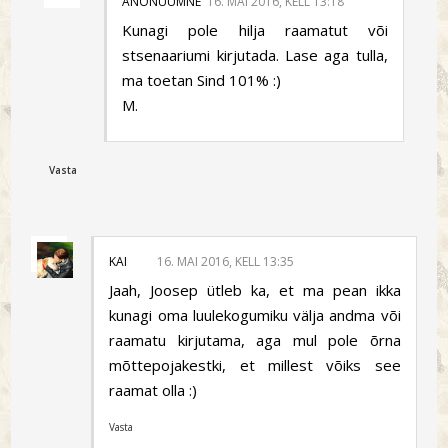
ANONÜÜMNE
16. MAI 2016, KELL 13:18
Kunagi pole hilja raamatut või
stsenaariumi kirjutada. Lase aga tulla,
ma toetan Sind 101% :)
M.
Vasta
KAI
16. MAI 2016, KELL 13:35
Jaah, Joosep ütleb ka, et ma pean ikka
kunagi oma luulekogumiku välja andma või
raamatu kirjutama, aga mul pole õrna
mõttepojakestki, et millest võiks see
raamat olla :)
Vasta