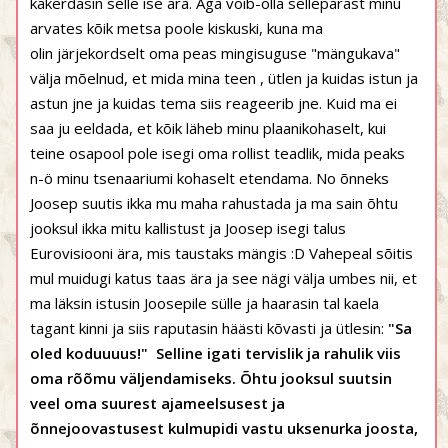
käkerdasin selle ise ära. Aga võib-olla sellepärast minu
arvates kõik metsa poole kiskuski, kuna ma
olin järjekordselt oma peas mingisuguse "mängukava"
välja mõelnud, et mida mina teen , ütlen ja kuidas istun ja
astun jne ja kuidas tema siis reageerib jne. Kuid ma ei
saa ju eeldada, et kõik läheb minu plaanikohaselt, kui
teine osapool pole isegi oma rollist teadlik, mida peaks
n-ö minu tsenaariumi kohaselt etendama. No õnneks
Joosep suutis ikka mu maha rahustada ja ma sain õhtu
jooksul ikka mitu kallistust ja Joosep isegi talus
Eurovisiooni ära, mis taustaks mängis :D Vahepeal sõitis
mul muidugi katus taas ära ja see nägi välja umbes nii, et
ma läksin istusin Joosepile sülle ja haarasin tal kaela
tagant kinni ja siis raputasin häästi kõvasti ja ütlesin:
"Sa
oled koduuuus!" Selline igati tervislik ja rahulik viis
oma rõõmu väljendamiseks. Õhtu jooksul suutsin
veel oma suurest ajameelsusest ja
õnnejoovastusest kulmupidi vastu uksenurka joosta,