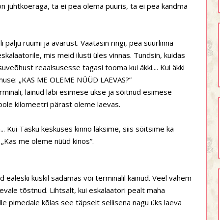
n juhtkoeraga, ta ei pea olema puuris, ta ei pea kandma
li palju ruumi ja avarust. Vaatasin ringi, pea suurlinna
kalaatorile, mis meid ilusti üles vinnas. Tundsin, kuidas
veõhust reaalsusesse tagasi tooma kui äkki.... Kui äkki
üsimuse: „KAS ME OLEME NÜÜD LAEVAS?”
minali, läinud läbi esimese ukse ja sõitnud esimese
Poole kilomeetri pärast oleme laevas.
.. Kui Tasku keskuses kinno läksime, siis sõitsime ka
t: „Kas me oleme nüüd kinos”.
d ealeski kuskil sadamas või terminalil käinud. Veel vähem
evale tõstnud. Lihtsalt, kui eskalaatori pealt maha
lle pimedale kõlas see täpselt sellisena nagu üks laeva