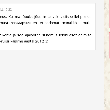
LL 17:22
us. Kui ma lõpuks jõudsin laevale , siis sellel polnud
e omast mastaapsust ehk et sadamaterminal kõlas mulle
t korra ja see ajalooline sündmus leidis aset eelmise
ruiisil käisime aastal 2012 :D