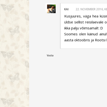
KAI
22. NOVEMBER 2016, KE
Kusjuures, väga hea küsim
üldse sellist reisilaeval
ikka palju võimsamalt :D
Soomes olen käinud ainul
aasta oktoobris ja Rootsi k
Vasta