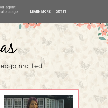
user-agent
erate usage
LEARN MORE
GOT IT