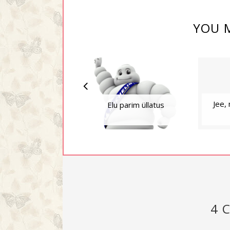
YOU M
Jee,
Elu parim üllatus
4 