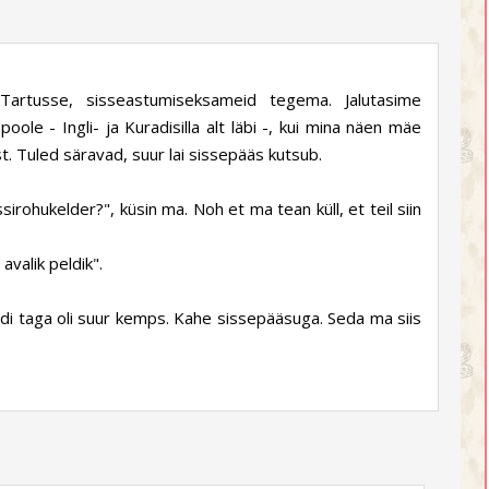
artusse, sisseastumiseksameid tegema. Jalutasime
ole - Ingli- ja Kuradisilla alt läbi -, kui mina näen mäe
. Tuled säravad, suur lai sissepääs kutsub.
irohukelder?", küsin ma. Noh et ma tean küll, et teil siin
avalik peldik".
ndi taga oli suur kemps. Kahe sissepääsuga. Seda ma siis