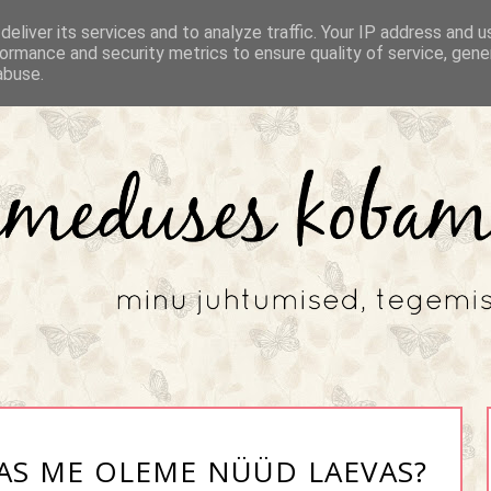
eliver its services and to analyze traffic. Your IP address and 
ormance and security metrics to ensure quality of service, gen
abuse.
KAS ME OLEME NÜÜD LAEVAS?