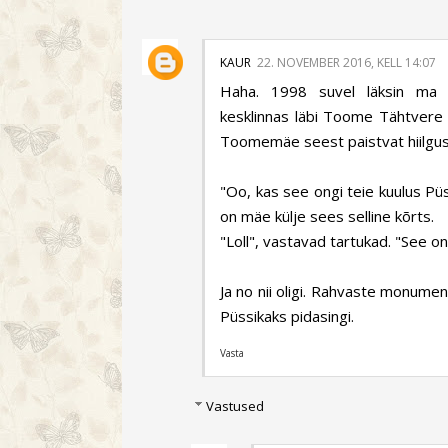
KAUR
22. NOVEMBER 2016, KELL 14:07
Haha. 1998 suvel läksin ma T
kesklinnas läbi Toome Tähtvere po
Toomemäe seest paistvat hiilgust
"Oo, kas see ongi teie kuulus Püss
on mäe külje sees selline kõrts.
"Loll", vastavad tartukad. "See on 
Ja no nii oligi. Rahvaste monume
Püssikaks pidasingi.
Vasta
Vastused