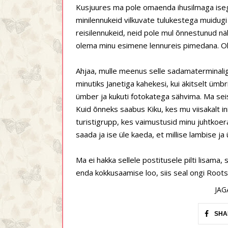
Kusjuures ma pole omaenda ihusilmaga isegi 
minilennukeid vilkuvate tulukestega muidugi
reisilennukeid, neid pole mul õnnestunud nä
olema minu esimene lennureis pimedana. Ol
Ahjaa, mulle meenus selle sadamaterminalig
minutiks Janetiga kahekesi, kui äkitselt ümb
ümber ja kukuti fotokatega sähvima. Ma seisi
Kuid õnneks saabus Kiku, kes mu viisakalt inim
turistigrupp, kes vaimustusid minu juhtkoer
saada ja ise üle kaeda, et millise lambise ja 
Ma ei hakka sellele postitusele pilti lisama, 
enda kokkusaamise loo, siis seal ongi Roots
JAG
SHA