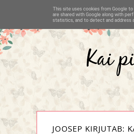
This site uses cookies from Google to d
are shared with Google along with perf
statistics, and to detect and address 
JOOSEP KIRJUTAB: 