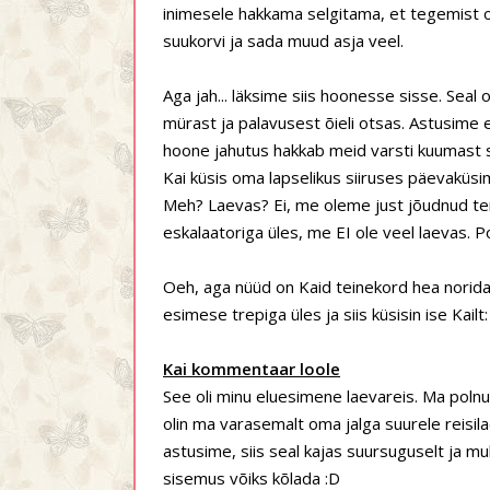
inimesele hakkama selgitama, et tegemist o
suukorvi ja sada muud asja veel.
Aga jah... läksime siis hoonesse sisse. Seal o
mürast ja palavusest õieli otsas. Astusime es
hoone jahutus hakkab meid varsti kuumast su
Kai küsis oma lapselikus siiruses päevak
Meh? Laevas? Ei, me oleme just jõudnud ter
eskalaatoriga üles, me EI ole veel laevas. 
Oeh, aga nüüd on Kaid teinekord hea norida.
esimese trepiga üles ja siis küsisin ise Kail
Kai kommentaar loole
See oli minu eluesimene laevareis. Ma polnu
olin ma varasemalt oma jalga suurele reisila
astusime, siis seal kajas suursuguselt ja mu
sisemus võiks kõlada :D