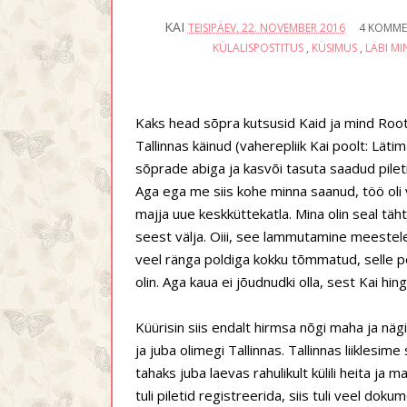
KAI
TEISIPÄEV, 22. NOVEMBER 2016
4 KOMME
KÜLALISPOSTITUS
,
KÜSIMUS
,
LÄBI MI
Kaks head sõpra kutsusid Kaid ja mind Rootsi
Tallinnas käinud (vaherepliik Kai poolt: Lätima
sõprade abiga ja kasvõi tasuta saadud pilet
Aga ega me siis kohe minna saanud, töö oli v
majja uue keskküttekatla. Mina olin seal tä
seest välja. Oiii, see lammutamine meestele m
veel ränga poldiga kokku tõmmatud, selle pol
olin. Aga kaua ei jõudnudki olla, sest Kai hin
Küürisin siis endalt hirmsa nõgi maha ja nä
ja juba olimegi Tallinnas. Tallinnas liikles
tahaks juba laevas rahulikult külili heita j
tuli piletid registreerida, siis tuli veel dok