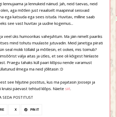
lennujaama ja lennukeid näinud. Jah, neid taevas, neid
 olen, aga mõtlen just reaalselt maapinnal seisvaid
ha ega katsuda ega sees istuda. Huvitav, milline saab
eks see vast huvitav ja uudne kogemus...
a veel üks humoorikas vahejuhtum. Ma jäin nimelt paariks
ritses mind tohutu muulaste jutuvadin. Meid Janetiga piirati
n seal mokk töllakil ja mõtlesin, et ookeii, mis toimub?
sõõrist välja aitas ja ütles, et see oli kõigest hiinlaste
ast. Praegu tahaks küll paari klõpsu nende varamust
üllatunud ilmega ma neid jõllitasin :D
sest see hiljutine postitus, kus ma pajatasin Joosepi ja
i kruiisi päevast tehtud klõps. Näete
siit
.
A SEDA POSTITUST
RE
X
PIN IT