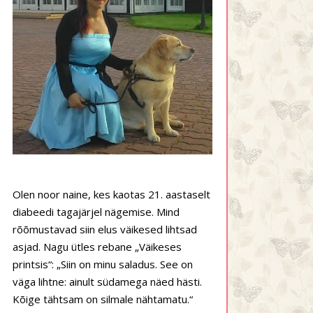
Olen noor naine, kes kaotas 21. aastaselt
diabeedi tagajärjel nägemise. Mind
rõõmustavad siin elus väikesed lihtsad
asjad. Nagu ütles rebane „Väikeses
printsis“: „Siin on minu saladus. See on
väga lihtne: ainult südamega näed hästi.
Kõige tähtsam on silmale nähtamatu.“