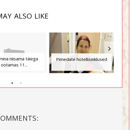
AY ALSO LIKE
 mina niisama täiega
Pim
Pimedate hotelliseiklused
ootamas 11...
COMMENTS: