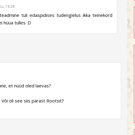
LL 14:28
eadmine tuli edaspidises tudengielus ikka teinekord
i hüüa tulles :D
unne, et nüüd oled laevas?
Või oli see siis pärast Rootsit?