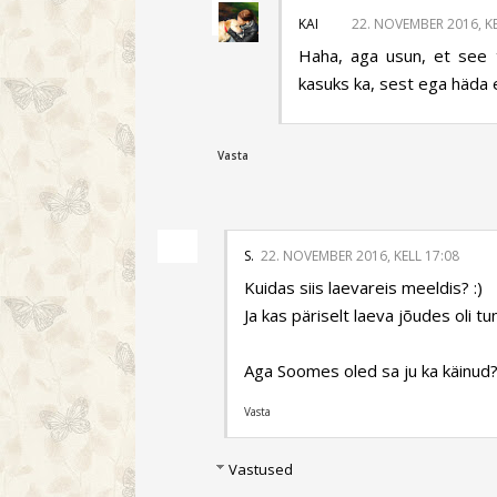
KAI
22. NOVEMBER 2016, KE
Haha, aga usun, et see t
kasuks ka, sest ega häda e
Vasta
S.
22. NOVEMBER 2016, KELL 17:08
Kuidas siis laevareis meeldis? :)
Ja kas päriselt laeva jõudes oli t
Aga Soomes oled sa ju ka käinud? 
Vasta
Vastused