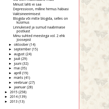
Minust lahti ei saa
Depressioon, milline hirmus häbiasi
Vaktsineerimisest
Blogida või mitte blogida, selles on
küsimus
Linnukesed ja surnud naabrinaise
postkast
Minu suhted meestega vol. 2 ehk
Joosepist
oktoober
(14)
►
september
(15)
►
august
(24)
►
juuli
(29)
►
juuni
(32)
►
mai
(35)
►
aprill
(19)
►
märts
(41)
►
veebruar
(27)
►
jaanuar
(28)
►
2015
(258)
►
2014
(139)
►
2013
(13)
►