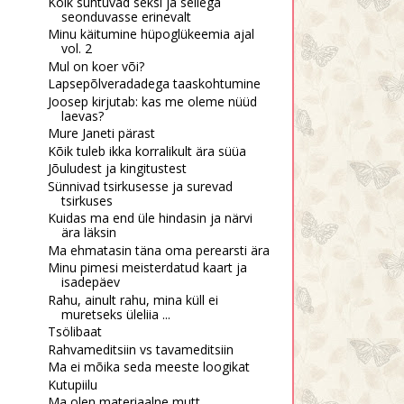
Kõik suhtuvad seksi ja sellega
seonduvasse erinevalt
Minu käitumine hüpoglükeemia ajal
vol. 2
Mul on koer või?
Lapsepõlveradadega taaskohtumine
Joosep kirjutab: kas me oleme nüüd
laevas?
Mure Janeti pärast
Kõik tuleb ikka korralikult ära süüa
Jõuludest ja kingitustest
edal inimesel võiks olla
Pimedad ei ole mingid
Sünnivad tsirkusesse ja surevad
tsirkuses
alati p...
pühad lehmad ...
Kuidas ma end üle hindasin ja närvi
ära läksin
Ma ehmatasin täna oma perearsti ära
Minu pimesi meisterdatud kaart ja
isadepäev
Rahu, ainult rahu, mina küll ei
muretseks üleliia ...
Tsölibaat
Rahvameditsiin vs tavameditsiin
Ma ei mõika seda meeste loogikat
Kutupiilu
Ma olen materiaalne mutt