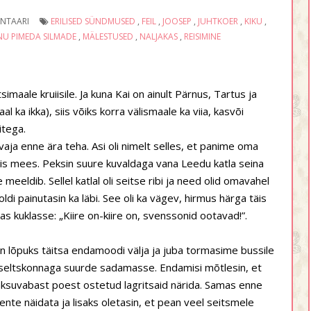
NTAARI
ERILISED SÜNDMUSED
,
FEIL
,
JOOSEP
,
JUHTKOER
,
KIKU
,
NU PIMEDA SILMADE
,
MÄLESTUSED
,
NALJAKAS
,
REISIMINE
maale kruiisile. Ja kuna Kai on ainult Pärnus, Tartus ja
al ka ikka), siis võiks korra välismaale ka viia, kasvõi
itega.
aja enne ära teha. Asi oli nimelt selles, et panime oma
htis mees. Peksin suure kuvaldaga vana Leedu katla seina
eeldib. Sellel katlal oli seitse ribi ja need olid omavahel
di painutasin ka läbi. See oli ka vägev, hirmus härga täis
gas kuklasse: „Kiire on-kiire on, svenssonid ootavad!”.
gin lõpuks täitsa endamoodi välja ja juba tormasime bussile
ime seltskonnaga suurde sadamasse. Endamisi mõtlesin, et
a maksuvabast poest ostetud lagritsaid närida. Samas enne
umente näidata ja lisaks oletasin, et pean veel seitsmele