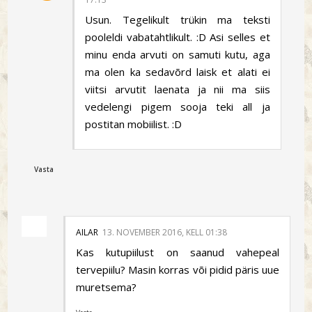
Usun. Tegelikult trükin ma teksti
pooleldi vabatahtlikult. :D Asi selles et
minu enda arvuti on samuti kutu, aga
ma olen ka sedavõrd laisk et alati ei
viitsi arvutit laenata ja nii ma siis
vedelengi pigem sooja teki all ja
postitan mobiilist. :D
Vasta
AILAR
13. NOVEMBER 2016, KELL 01:38
Kas kutupiilust on saanud vahepeal
tervepiilu? Masin korras või pidid päris uue
muretsema?