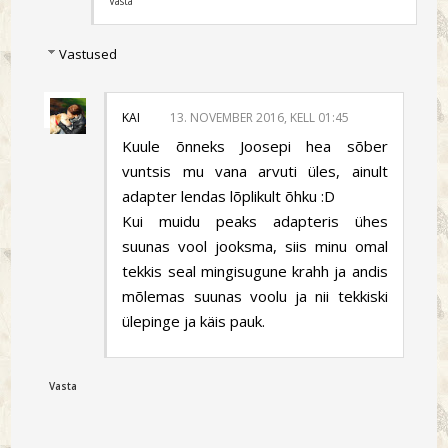
Vasta
Vastused
KAI
13. NOVEMBER 2016, KELL 01:45
Kuule õnneks Joosepi hea sõber
vuntsis mu vana arvuti üles, ainult
adapter lendas lõplikult õhku :D
Kui muidu peaks adapteris ühes
suunas vool jooksma, siis minu omal
tekkis seal mingisugune krahh ja andis
mõlemas suunas voolu ja nii tekkiski
ülepinge ja käis pauk.
Vasta