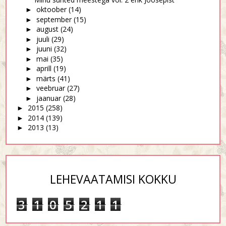
oktoober
(14)
►
september
(15)
►
august
(24)
►
juuli
(29)
►
juuni
(32)
►
mai
(35)
►
aprill
(19)
►
märts
(41)
►
veebruar
(27)
►
jaanuar
(28)
►
2015
(258)
►
2014
(139)
►
2013
(13)
►
LEHEVAATAMISI KOKKU
3
1
0
5
2
1
1