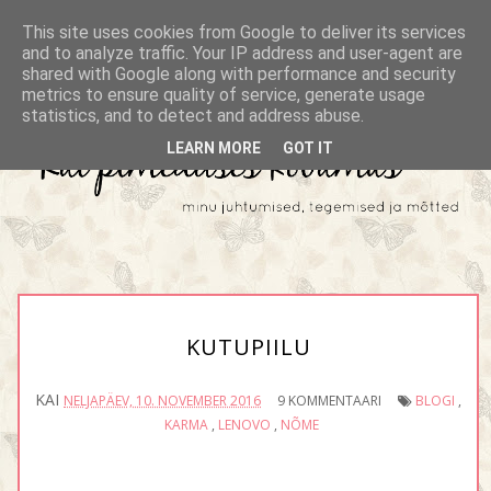
This site uses cookies from Google to deliver its services
and to analyze traffic. Your IP address and user-agent are
shared with Google along with performance and security
metrics to ensure quality of service, generate usage
statistics, and to detect and address abuse.
LEARN MORE
GOT IT
KUTUPIILU
KAI
NELJAPÄEV, 10. NOVEMBER 2016
9 KOMMENTAARI
BLOGI
,
KARMA
,
LENOVO
,
NÕME