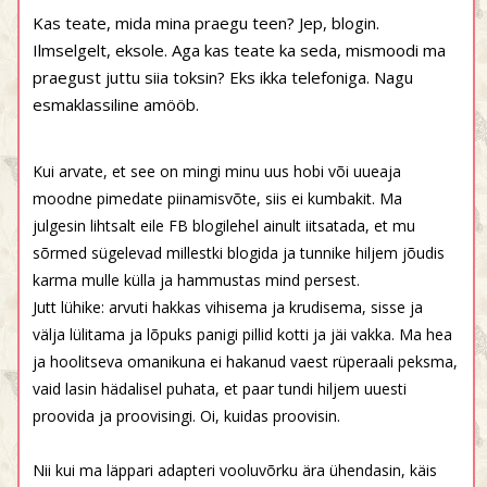
Kas teate, mida mina praegu teen? Jep, blogin.
Ilmselgelt, eksole. Aga kas teate ka seda, mismoodi ma
praegust juttu siia toksin? Eks ikka telefoniga. Nagu
esmaklassiline amööb.
Kui arvate, et see on mingi minu uus hobi või uueaja
moodne pimedate piinamisvõte, siis ei kumbakit. Ma
julgesin lihtsalt eile FB blogilehel ainult iitsatada, et mu
sõrmed sügelevad millestki blogida ja tunnike hiljem jõudis
karma mulle külla ja hammustas mind persest.
Jutt lühike: arvuti hakkas vihisema ja krudisema, sisse ja
välja lülitama ja lõpuks panigi pillid kotti ja jäi vakka. Ma hea
ja hoolitseva omanikuna ei hakanud vaest rüperaali peksma,
vaid lasin hädalisel puhata, et paar tundi hiljem uuesti
proovida ja proovisingi. Oi, kuidas proovisin.
Nii kui ma läppari adapteri vooluvõrku ära ühendasin, käis