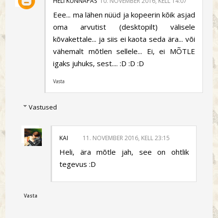
HELI KÜNNAPAS
10. NOVEMBER 2016, KELL 14:07
Eee... ma lähen nüüd ja kopeerin kõik asjad
oma arvutist (desktopilt) välisele
kõvakettale... ja siis ei kaota seda ära... või
vähemalt mõtlen sellele... Ei, ei MÕTLE
igaks juhuks, sest.... :D :D :D
Vasta
Vastused
KAI
11. NOVEMBER 2016, KELL 23:15
Heli, ära mõtle jah, see on ohtlik
tegevus :D
Vasta