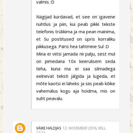
valmis :D
Nägijad kurdavad, et see on igavene
nuhtlus ja piin, kui peab pikki tekste
telefonis trükkima ja ma pean mainima,
et Su postitused on üpris korraliku
pikkusega. Päris hea tahtmine Sul :D
Mina ei viitsi jamada nii palju, sest mul
on pimedana 10x keerulisem seda
teha, kuna ma ei saa silmadega
eelnevat teksti jälgida ja lugeda, et
mõte kaotsi ei läheks ja siis peab kõike
vahemälus kogu aja hoidma, mis on
suht peavalu.
VÄIKE HALDJAS
12. NOVEMBER 2016, KELL
17:13