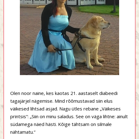
Olen noor naine, kes kaotas 21. aastaselt diabeedi
tagajärjel nägemise. Mind rõõmustavad siin elus
väikesed lihtsad asjad. Nagu ütles rebane „Väikeses
printsis“: „Siin on minu saladus. See on väga lihtne: ainult
südamega näed hästi. Kõige tähtsam on silmale
nähtamatu.“