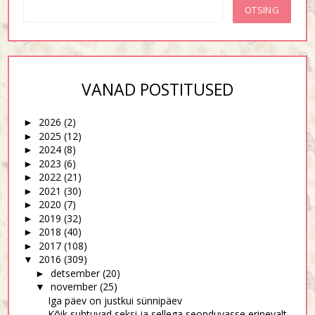
VANAD POSTITUSED
2026
(2)
►
2025
(12)
►
2024
(8)
►
2023
(6)
►
2022
(21)
►
2021
(30)
►
2020
(7)
►
2019
(32)
►
2018
(40)
►
2017
(108)
►
2016
(309)
▼
detsember
(20)
►
november
(25)
▼
Iga päev on justkui sünnipäev
Kõik suhtuvad seksi ja sellega seonduvasse erinevalt