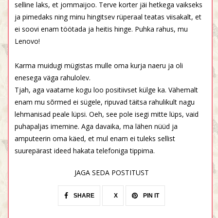
selline laks, et jommaijoo. Terve korter jäi hetkega vaikseks
ja pimedaks ning minu hingitsev rüperaal teatas viisakalt, et
ei soovi enam töötada ja heitis hinge. Puhka rahus, mu
Lenovo!
Karma muidugi mügistas mulle oma kurja naeru ja oli
enesega väga rahulolev.
Tjah, aga vaatame kogu loo positiivset külge ka. Vähemalt
enam mu sõrmed ei sügele, ripuvad täitsa rahulikult nagu
lehmanisad peale lüpsi. Oeh, see pole isegi mitte lüps, vaid
puhapaljas imemine. Aga davaika, ma lähen nüüd ja
amputeerin oma käed, et mul enam ei tuleks sellist
suurepärast ideed hakata telefoniga tippima.
JAGA SEDA POSTITUST
SHARE
X
PIN IT