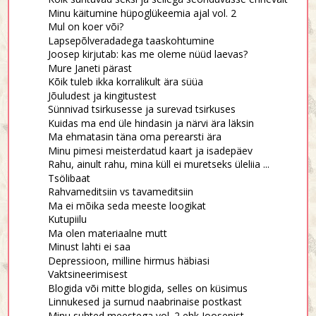
Minu käitumine hüpoglükeemia ajal vol. 2
Mul on koer või?
Lapsepõlveradadega taaskohtumine
Joosep kirjutab: kas me oleme nüüd laevas?
Mure Janeti pärast
Kõik tuleb ikka korralikult ära süüa
Jõuludest ja kingitustest
Sünnivad tsirkusesse ja surevad tsirkuses
Kuidas ma end üle hindasin ja närvi ära läksin
Ma ehmatasin täna oma perearsti ära
Minu pimesi meisterdatud kaart ja isadepäev
Rahu, ainult rahu, mina küll ei muretseks üleliia ...
Tsölibaat
Rahvameditsiin vs tavameditsiin
Ma ei mõika seda meeste loogikat
Kutupiilu
Ma olen materiaalne mutt
Minust lahti ei saa
Depressioon, milline hirmus häbiasi
Vaktsineerimisest
Blogida või mitte blogida, selles on küsimus
Linnukesed ja surnud naabrinaise postkast
Minu suhted meestega vol. 2 ehk Joosepist