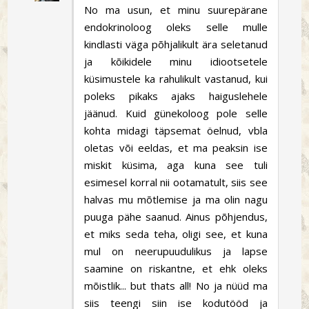
No ma usun, et minu suurepärane
endokrinoloog oleks selle mulle
kindlasti väga põhjalikult ära seletanud
ja kõikidele minu idiootsetele
küsimustele ka rahulikult vastanud, kui
poleks pikaks ajaks haiguslehele
jäänud. Kuid günekoloog pole selle
kohta midagi täpsemat öelnud, vbla
oletas või eeldas, et ma peaksin ise
miskit küsima, aga kuna see tuli
esimesel korral nii ootamatult, siis see
halvas mu mõtlemise ja ma olin nagu
puuga pähe saanud. Ainus põhjendus,
et miks seda teha, oligi see, et kuna
mul on neerupuudulikus ja lapse
saamine on riskantne, et ehk oleks
mõistlik... but thats all! No ja nüüd ma
siis teengi siin ise kodutööd ja