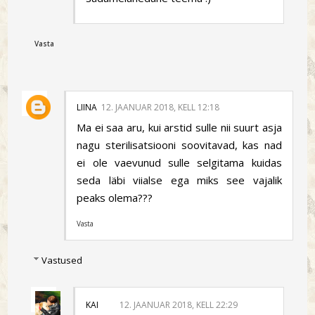
Vasta
LIINA
12. JAANUAR 2018, KELL 12:18
Ma ei saa aru, kui arstid sulle nii suurt asja
nagu sterilisatsiooni soovitavad, kas nad
ei ole vaevunud sulle selgitama kuidas
seda läbi viialse ega miks see vajalik
peaks olema???
Vasta
Vastused
KAI
12. JAANUAR 2018, KELL 22:29