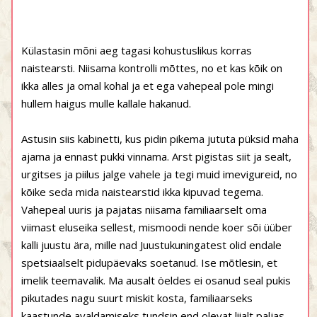
Külastasin mõni aeg tagasi kohustuslikus korras
naistearsti. Niisama kontrolli mõttes, no et kas kõik on
ikka alles ja omal kohal ja et ega vahepeal pole mingi
hullem haigus mulle kallale hakanud.
Astusin siis kabinetti, kus pidin pikema jututa püksid maha
ajama ja ennast pukki vinnama. Arst pigistas siit ja sealt,
urgitses ja piilus jalge vahele ja tegi muid imevigureid, no
kõike seda mida naistearstid ikka kipuvad tegema.
Vahepeal uuris ja pajatas niisama familiaarselt oma
viimast eluseika sellest, mismoodi nende koer sõi üüber
kalli juustu ära, mille nad Juustukuningatest olid endale
spetsiaalselt pidupäevaks soetanud. Ise mõtlesin, et
imelik teemavalik. Ma ausalt öeldes ei osanud seal pukis
pikutades nagu suurt miskit kosta, familiaarseks
kaastunde avaldamiseks tundsin end olevat liialt paljas.