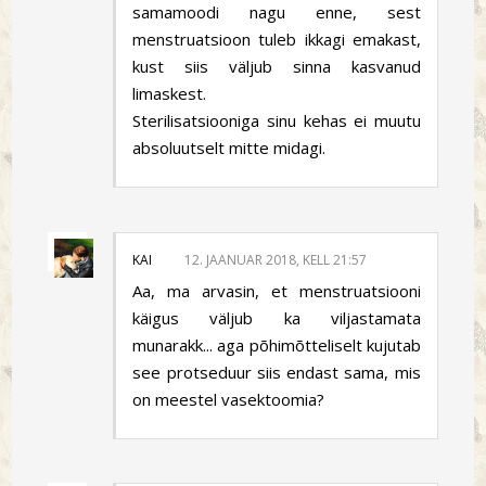
samamoodi nagu enne, sest
menstruatsioon tuleb ikkagi emakast,
kust siis väljub sinna kasvanud
limaskest.
Sterilisatsiooniga sinu kehas ei muutu
absoluutselt mitte midagi.
KAI
12. JAANUAR 2018, KELL 21:57
Aa, ma arvasin, et menstruatsiooni
käigus väljub ka viljastamata
munarakk... aga põhimõtteliselt kujutab
see protseduur siis endast sama, mis
on meestel vasektoomia?