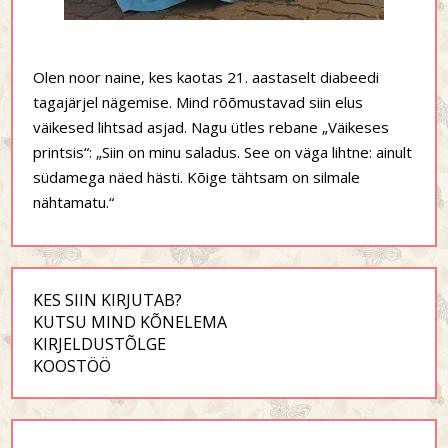
Olen noor naine, kes kaotas 21. aastaselt diabeedi
tagajärjel nägemise. Mind rõõmustavad siin elus
väikesed lihtsad asjad. Nagu ütles rebane „Väikeses
printsis“: „Siin on minu saladus. See on väga lihtne: ainult
südamega näed hästi. Kõige tähtsam on silmale
nähtamatu.“
KES SIIN KIRJUTAB?
KUTSU MIND KÕNELEMA
KIRJELDUSTÕLGE
KOOSTÖÖ