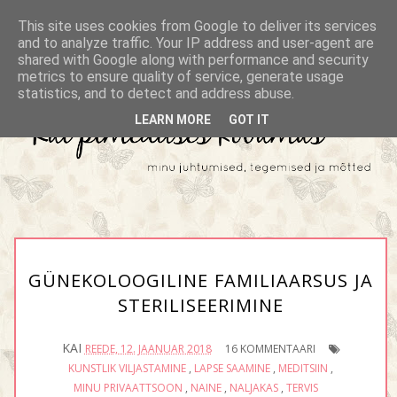
This site uses cookies from Google to deliver its services
and to analyze traffic. Your IP address and user-agent are
shared with Google along with performance and security
metrics to ensure quality of service, generate usage
statistics, and to detect and address abuse.
LEARN MORE
GOT IT
GÜNEKOLOOGILINE FAMILIAARSUS JA
STERILISEERIMINE
KAI
REEDE, 12. JAANUAR 2018
16 KOMMENTAARI
KUNSTLIK VILJASTAMINE
,
LAPSE SAAMINE
,
MEDITSIIN
,
MINU PRIVAATTSOON
,
NAINE
,
NALJAKAS
,
TERVIS