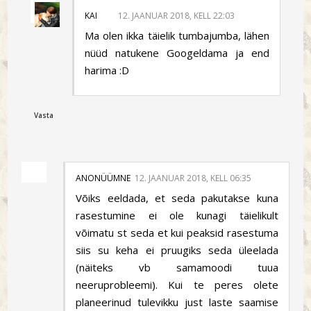
KAI
12. JAANUAR 2018, KELL 22:03
Ma olen ikka täielik tumbajumba, lähen
nüüd natukene Googeldama ja end
harima :D
Vasta
ANONÜÜMNE
12. JAANUAR 2018, KELL 06:35
Võiks eeldada, et seda pakutakse kuna
rasestumine ei ole kunagi täielikult
võimatu st seda et kui peaksid rasestuma
siis su keha ei pruugiks seda üleelada
(näiteks vb samamoodi tuua
neeruprobleemi). Kui te peres olete
planeerinud tulevikku just laste saamise