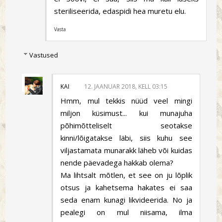
steriliseerida, edaspidi hea muretu elu.
Vasta
Vastused
KAI
12. JAANUAR 2018, KELL 03:15
Hmm, mul tekkis nüüd veel mingi
miljon küsimust... kui munajuha
põhimõtteliselt seotakse
kinni/lõigatakse läbi, siis kuhu see
viljastamata munarakk läheb või kuidas
nende päevadega hakkab olema?
Ma lihtsalt mõtlen, et see on ju lõplik
otsus ja kahetsema hakates ei saa
seda enam kunagi likvideerida. No ja
pealegi on mul niisama, ilma