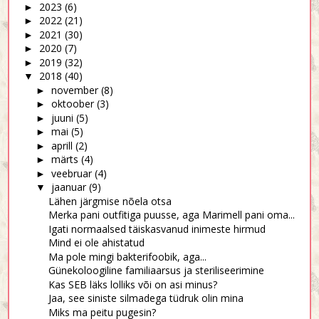
2023
(6)
►
2022
(21)
►
2021
(30)
►
2020
(7)
►
2019
(32)
►
2018
(40)
▼
november
(8)
►
oktoober
(3)
►
juuni
(5)
►
mai
(5)
►
aprill
(2)
►
märts
(4)
►
veebruar
(4)
►
jaanuar
(9)
▼
Lähen järgmise nõela otsa
Merka pani outfitiga puusse, aga Marimell pani oma...
Igati normaalsed täiskasvanud inimeste hirmud
Mind ei ole ahistatud
Ma pole mingi bakterifoobik, aga...
Günekoloogiline familiaarsus ja steriliseerimine
Kas SEB läks lolliks või on asi minus?
Jaa, see siniste silmadega tüdruk olin mina
Miks ma peitu pugesin?