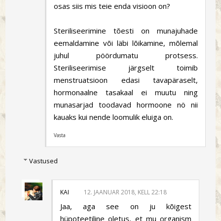
osas siis mis teie enda visioon on?
Steriliseerimine tõesti on munajuhade
eemaldamine või läbi lõikamine, mõlemal
juhul pöördumatu protsess.
Steriliseerimise järgselt toimib
menstruatsioon edasi tavapäraselt,
hormonaalne tasakaal ei muutu ning
munasarjad toodavad hormoone nö nii
kauaks kui nende loomulik eluiga on.
Vasta
Vastused
KAI
12. JAANUAR 2018, KELL 22:18
Jaa, aga see on ju kõigest
hüpoteetiline oletus, et mu organism