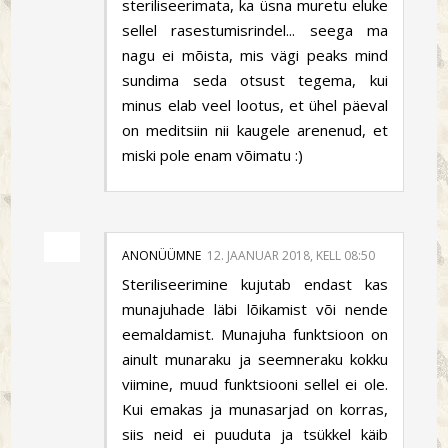
steriliseerimata, ka üsna muretu eluke
sellel rasestumisrindel... seega ma
nagu ei mõista, mis vägi peaks mind
sundima seda otsust tegema, kui
minus elab veel lootus, et ühel päeval
on meditsiin nii kaugele arenenud, et
miski pole enam võimatu :)
ANONÜÜMNE
12. JAANUAR 2018, KELL 08:50
Steriliseerimine kujutab endast kas
munajuhade läbi lõikamist või nende
eemaldamist. Munajuha funktsioon on
ainult munaraku ja seemneraku kokku
viimine, muud funktsiooni sellel ei ole.
Kui emakas ja munasarjad on korras,
siis neid ei puuduta ja tsükkel käib