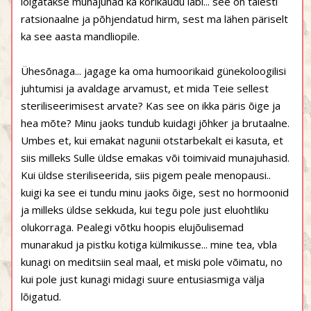
lõigatakse munajuhad ka kõrikaudu läbi... see on täiesti
ratsionaalne ja põhjendatud hirm, sest ma lähen päriselt
ka see aasta mandliopile.
Ühesõnaga... jagage ka oma humoorikaid günekoloogilisi
juhtumisi ja avaldage arvamust, et mida Teie sellest
steriliseerimisest arvate? Kas see on ikka päris õige ja
hea mõte? Minu jaoks tundub kuidagi jõhker ja brutaalne.
Umbes et, kui emakat nagunii otstarbekalt ei kasuta, et
siis milleks Sulle üldse emakas või toimivaid munajuhasid.
Kui üldse steriliseerida, siis pigem peale menopausi..
kuigi ka see ei tundu minu jaoks õige, sest no hormoonid
ja milleks üldse sekkuda, kui tegu pole just eluohtliku
olukorraga. Pealegi võtku hoopis elujõulisemad
munarakud ja pistku kotiga külmikusse... mine tea, vbla
kunagi on meditsiin seal maal, et miski pole võimatu, no
kui pole just kunagi midagi suure entusiasmiga välja
lõigatud.