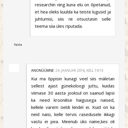
researchin ning kuna elu on õpetanud,
et hea oleks kuulda ka teiste lugusid ja
juhtumisi, siis nii otsustasin selle
teema siia üles riputada.
Vasta
ANONÜÜMNE
24. JAANUAR 2018, KELL 19:15
Kui ma õppisin kunagi veel siis mäletan
sellest ajast günekoloogi juttu, kuidas
viimase 30 aasta jooksul on saanud lapsi
ka need kroonilise haigusega naised,
kellele varem öeldi kindel ei. Kuid on ka
neid naisi, kelle tervis rasedusele ikkagi
vastu ei pea. Meenub üks naine,kes oli