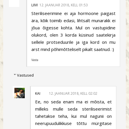
LIIVI
12. JAANUAR 2018, KELL 01:53
Steriliseerimine ei aja hormoone paigast
ära, kõik toimib edasi, lihtsalt munarakk ei
jõua õigesse kohta. Mul on vastupidine
olukord, olen 3 korda küsinud saatekirja
sellele protseduurile ja iga kord on mu
arst mind põhimõtteliselt pikalt saatnud. :)
Vasta
Vastused
KAI
12. JAANUAR 2018, KELL 02:02
Ee, no seda enam ma ei mõista, et
milleks mulle seda steriliseerimist
tahetakse teha, kui mul nagunii on
neerupuudulikkuse tõttu mürgitase