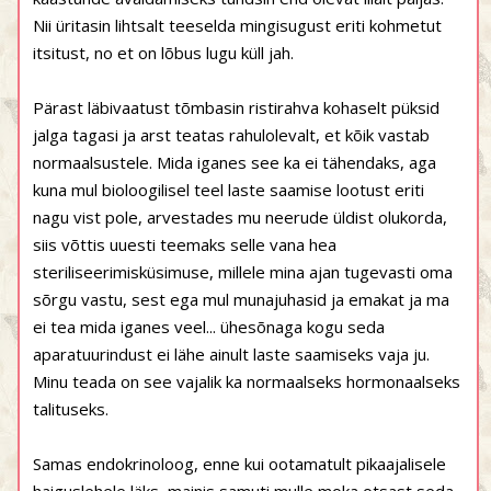
Nii üritasin lihtsalt teeselda mingisugust eriti kohmetut
itsitust, no et on lõbus lugu küll jah.
Pärast läbivaatust tõmbasin ristirahva kohaselt püksid
jalga tagasi ja arst teatas rahulolevalt, et kõik vastab
normaalsustele. Mida iganes see ka ei tähendaks, aga
kuna mul bioloogilisel teel laste saamise lootust eriti
nagu vist pole, arvestades mu neerude üldist olukorda,
siis võttis uuesti teemaks selle vana hea
steriliseerimisküsimuse, millele mina ajan tugevasti oma
sõrgu vastu, sest ega mul munajuhasid ja emakat ja ma
ei tea mida iganes veel... ühesõnaga kogu seda
aparatuurindust ei lähe ainult laste saamiseks vaja ju.
Minu teada on see vajalik ka normaalseks hormonaalseks
talituseks.
Samas endokrinoloog, enne kui ootamatult pikaajalisele