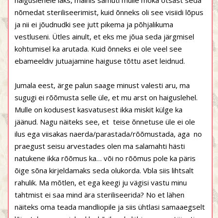
haiguslehele läks, mainis samuti mulle moka otsast seda
nõmedat steriliseerimist, kuid õnneks oli see visiidi lõpus
ja nii ei jõudnudki see jutt pikema ja põhjalikuma
vestluseni. Ütles ainult, et eks me jõua seda järgmisel
kohtumisel ka arutada. Kuid õnneks ei ole veel see
ebameeldiv jutuajamine haiguse tõttu aset leidnud.
Jumala eest, ärge palun saage minust valesti aru, ma
sugugi ei rõõmusta selle üle, et mu arst on haiguslehel.
Mulle on kodusest kasvatusest ikka miskit külge ka
jäänud. Nagu näiteks see, et teise õnnetuse üle ei ole
ilus ega viisakas naerda/parastada/rõõmustada, aga no
praegust seisu arvestades olen ma salamahti hästi
natukene ikka rõõmus ka… või no rõõmus pole ka päris
õige sõna kirjeldamaks seda olukorda. Vbla siis lihtsalt
rahulik. Ma mõtlen, et ega keegi ju vägisi vastu minu
tahtmist ei saa mind ära steriliseerida? No et lähen
näiteks oma teada mandliopile ja siis ühtlasi samaaegselt