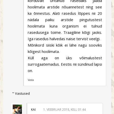
korduvalt üritanud rasedaks jääda
hoolimata arstide nõuannetest ning see
ka õnnestus. Alati rasedus lõppes nii 20
nädala paiku arstide pingutustest
hoolimata kuna organism ei tulnud
rasedusega toime. Traagiline kõigi jaoks.
Iga rasedus halvedas naise tervist veelgi.
Mõnikord siiski kõik ei lähe nagu sooviks
kõigest hoolimata.
Küll aga on üks võimalustest
surrogaatemadus. Eestis nii sündinud lapsi
on.
Vasta
Vastused
KAI
1. VEEBRUAR 2018, KELL 01:44