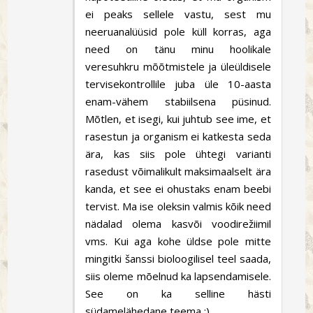
ei peaks sellele vastu, sest mu
neeruanalüüsid pole küll korras, aga
need on tänu minu hoolikale
veresuhkru mõõtmistele ja üleüldisele
tervisekontrollile juba üle 10-aasta
enam-vähem stabiilsena püsinud.
Mõtlen, et isegi, kui juhtub see ime, et
rasestun ja organism ei katkesta seda
ära, kas siis pole ühtegi varianti
rasedust võimalikult maksimaalselt ära
kanda, et see ei ohustaks enam beebi
tervist. Ma ise oleksin valmis kõik need
nädalad olema kasvõi voodirežiimil
vms. Kui aga kohe üldse pole mitte
mingitki šanssi bioloogilisel teel saada,
siis oleme mõelnud ka lapsendamisele.
See on ka selline hästi
südamelähedane teema :)