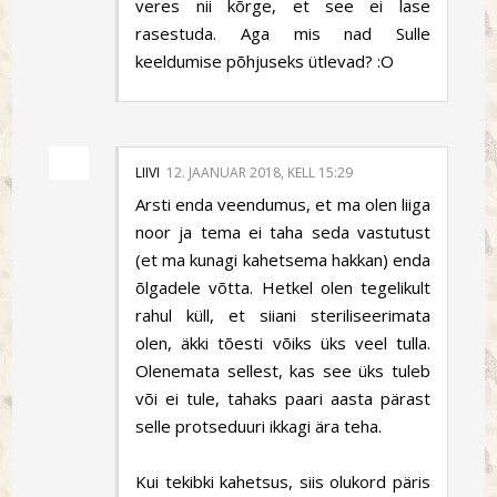
veres nii kõrge, et see ei lase
rasestuda. Aga mis nad Sulle
keeldumise põhjuseks ütlevad? :O
LIIVI
12. JAANUAR 2018, KELL 15:29
Arsti enda veendumus, et ma olen liiga
noor ja tema ei taha seda vastutust
(et ma kunagi kahetsema hakkan) enda
õlgadele võtta. Hetkel olen tegelikult
rahul küll, et siiani steriliseerimata
olen, äkki tõesti võiks üks veel tulla.
Olenemata sellest, kas see üks tuleb
või ei tule, tahaks paari aasta pärast
selle protseduuri ikkagi ära teha.
Kui tekibki kahetsus, siis olukord päris