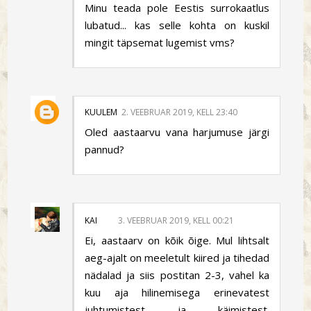
Minu teada pole Eestis surrokaatlus
lubatud... kas selle kohta on kuskil
mingit täpsemat lugemist vms?
KUULEM
2. VEEBRUAR 2019, KELL 23:40
Oled aastaarvu vana harjumuse järgi
pannud?
KAI
3. VEEBRUAR 2019, KELL 00:21
Ei, aastaarv on kõik õige. Mul lihtsalt
aeg-ajalt on meeletult kiired ja tihedad
nädalad ja siis postitan 2-3, vahel ka
kuu aja hilinemisega erinevatest
juhtumistest ja käimistest.