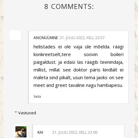
8 COMMENTS:
ANONÜÜMNE
21. JUULI 2022, KELL 22:57
helistades ei ole vaja üle mõelda. räägi
konkreetselt,tere soovin boileri
paigaldust. ja edasi las räägib teenindaja,
millist, millal. see doktor päris kindlalt ei
mäleta sind pikalt, usun tema jaoks on see
meet and greet tavaline nagu hambapesu.
Vasta
Vastused
KAI
21. JUULI 2022, KELL 23:06