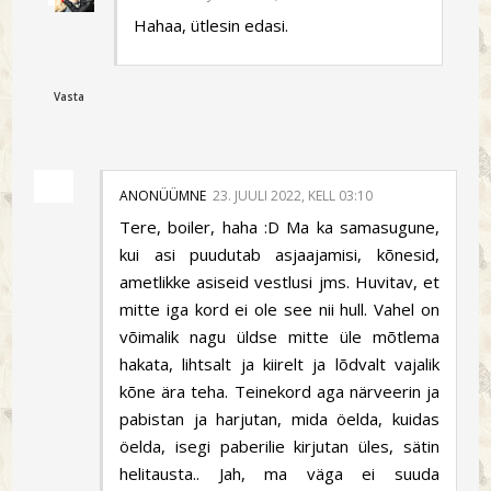
Hahaa, ütlesin edasi.
Vasta
ANONÜÜMNE
23. JUULI 2022, KELL 03:10
Tere, boiler, haha :D Ma ka samasugune,
kui asi puudutab asjaajamisi, kõnesid,
ametlikke asiseid vestlusi jms. Huvitav, et
mitte iga kord ei ole see nii hull. Vahel on
võimalik nagu üldse mitte üle mõtlema
hakata, lihtsalt ja kiirelt ja lõdvalt vajalik
kõne ära teha. Teinekord aga närveerin ja
pabistan ja harjutan, mida öelda, kuidas
öelda, isegi paberilie kirjutan üles, sätin
helitausta.. Jah, ma väga ei suuda