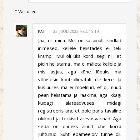
Vastused
KAI
22. JUULI 2022, KELL 18:19
Jaa, nii mina. Mul on ka ainult kindlad
inimesed, kellele helistades ei teki
krampi. Mul oli üks kord isegi nii, et
pidin helistama , ma ei mäleta kellele ja
mis asjus, aga kõne lõpuks ma
võbisesin kontrollimatult üle kere. Ja
kusjuures ma ei mõelnud, et oi, nüüd
pean helistama ja rääkima, aga ikkagi
kuidagi alateadvuses midagi
registreeris ära, et pole päris tavaline
olukord ja tekkisid ärevusvärinad. Aga
seda on õnneks ainult ühe korra
juhtunud. Suht ebameeldiv tunne oli.