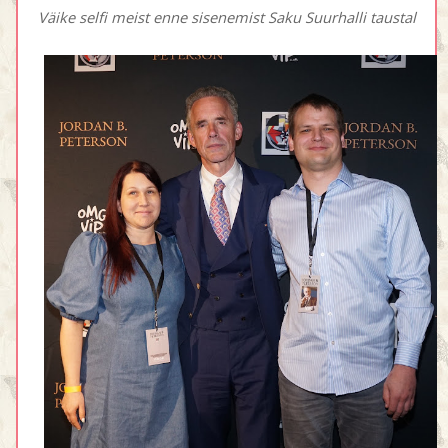
Väike selfi meist enne sisenemist Saku Suurhalli taustal