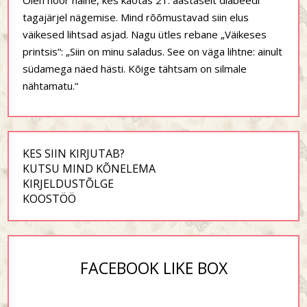
Olen noor naine, kes kaotas 21. aastaselt diabeedi
tagajärjel nägemise. Mind rõõmustavad siin elus
väikesed lihtsad asjad. Nagu ütles rebane „Väikeses
printsis“: „Siin on minu saladus. See on väga lihtne: ainult
südamega näed hästi. Kõige tähtsam on silmale
nähtamatu.“
KES SIIN KIRJUTAB?
KUTSU MIND KÕNELEMA
KIRJELDUSTÕLGE
KOOSTÖÖ
FACEBOOK LIKE BOX