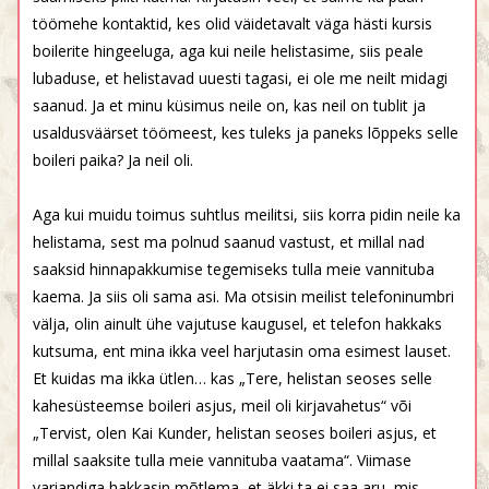
töömehe kontaktid, kes olid väidetavalt väga hästi kursis
boilerite hingeeluga, aga kui neile helistasime, siis peale
lubaduse, et helistavad uuesti tagasi, ei ole me neilt midagi
saanud. Ja et minu küsimus neile on, kas neil on tublit ja
usaldusväärset töömeest, kes tuleks ja paneks lõppeks selle
boileri paika? Ja neil oli.
Aga kui muidu toimus suhtlus meilitsi, siis korra pidin neile ka
helistama, sest ma polnud saanud vastust, et millal nad
saaksid hinnapakkumise tegemiseks tulla meie vannituba
kaema. Ja siis oli sama asi. Ma otsisin meilist telefoninumbri
välja, olin ainult ühe vajutuse kaugusel, et telefon hakkaks
kutsuma, ent mina ikka veel harjutasin oma esimest lauset.
Et kuidas ma ikka ütlen… kas „Tere, helistan seoses selle
kahesüsteemse boileri asjus, meil oli kirjavahetus“ või
„Tervist, olen Kai Kunder, helistan seoses boileri asjus, et
millal saaksite tulla meie vannituba vaatama“. Viimase
variandiga hakkasin mõtlema, et äkki ta ei saa aru, mis