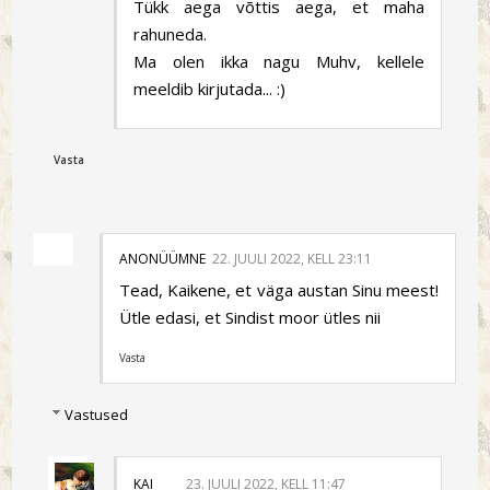
Tükk aega võttis aega, et maha
rahuneda.
Ma olen ikka nagu Muhv, kellele
meeldib kirjutada... :)
Vasta
ANONÜÜMNE
22. JUULI 2022, KELL 23:11
Tead, Kaikene, et väga austan Sinu meest!
Ütle edasi, et Sindist moor ütles nii
Vasta
Vastused
KAI
23. JUULI 2022, KELL 11:47