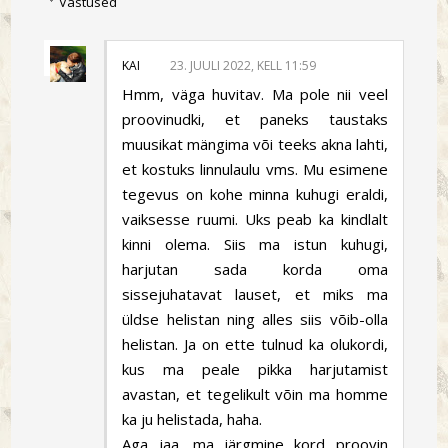
Vastused
KAI
23. JUULI 2022, KELL 11:59
Hmm, väga huvitav. Ma pole nii veel
proovinudki, et paneks taustaks
muusikat mängima või teeks akna lahti,
et kostuks linnulaulu vms. Mu esimene
tegevus on kohe minna kuhugi eraldi,
vaiksesse ruumi. Uks peab ka kindlalt
kinni olema. Siis ma istun kuhugi,
harjutan sada korda oma
sissejuhatavat lauset, et miks ma
üldse helistan ning alles siis võib-olla
helistan. Ja on ette tulnud ka olukordi,
kus ma peale pikka harjutamist
avastan, et tegelikult võin ma homme
ka ju helistada, haha.
Aga jaa, ma järgmine kord proovin