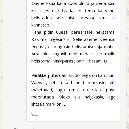
Oleme kaua kaua koos olnud ja seda sain
küll alles eile teada, et tema ka vahel
helistades sotsiaalse ärevuse vms all
kannatab.
Täna pidin uuesti perearstile helistama.
Kas ma julgesin? Ei. Selle asemel veensin
ennast, et magasin helistamise aja maha.
Arst pidi nagunii uuel nädalal ise mulle
helistama. Miskipärast on nii lihtsam :D
Piinlikke puterdamisi iidolitega on ka olnud.
Vaevalt, et teised neid märkasid või
mäletavad, aga omal on siiani paha
meenutada. Oleks siis naljakaski, aga
lihtsalt mark on :D
Vasta