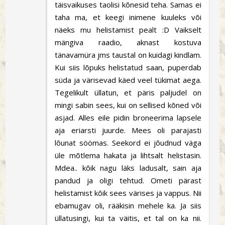
täisvaikuses taolisi kõnesid teha. Samas ei
taha ma, et keegi inimene kuuleks või
näeks mu helistamist pealt :D Vaikselt
mängiva raadio, aknast kostuva
tänavamüra jms taustal on kuidagi kindlam.
Kui siis lõpuks helistatud saan, puperdab
süda ja värisevad käed veel tükimat aega.
Tegelikult üllatun, et päris paljudel on
mingi sabin sees, kui on sellised kõned või
asjad. Alles eile pidin broneerima lapsele
aja eriarsti juurde. Mees oli parajasti
lõunat söömas. Seekord ei jõudnud väga
üle mõtlema hakata ja lihtsalt helistasin.
Mdea.. kõik nagu läks ladusalt, sain aja
pandud ja oligi tehtud. Ometi pärast
helistamist kõik sees värises ja vappus. Nii
ebamugav oli, rääkisin mehele ka. Ja siis
üllatusingi, kui ta väitis, et tal on ka nii.