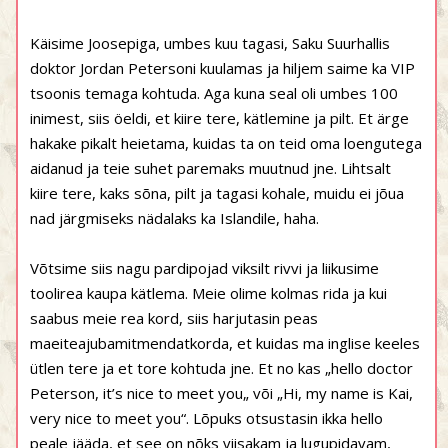
Käisime Joosepiga, umbes kuu tagasi, Saku Suurhallis
doktor Jordan Petersoni kuulamas ja hiljem saime ka VIP
tsoonis temaga kohtuda. Aga kuna seal oli umbes 100
inimest, siis öeldi, et kiire tere, kätlemine ja pilt. Et ärge
hakake pikalt heietama, kuidas ta on teid oma loengutega
aidanud ja teie suhet paremaks muutnud jne. Lihtsalt
kiire tere, kaks sõna, pilt ja tagasi kohale, muidu ei jõua
nad järgmiseks nädalaks ka Islandile, haha.
Võtsime siis nagu pardipojad viksilt rivvi ja liikusime
toolirea kaupa kätlema. Meie olime kolmas rida ja kui
saabus meie rea kord, siis harjutasin peas
maeiteajubamitmendatkorda, et kuidas ma inglise keeles
ütlen tere ja et tore kohtuda jne. Et no kas „hello doctor
Peterson, it’s nice to meet you„ või „Hi, my name is Kai,
very nice to meet you“. Lõpuks otsustasin ikka hello
peale jääda, et see on nõks viisakam ja lugupidavam,