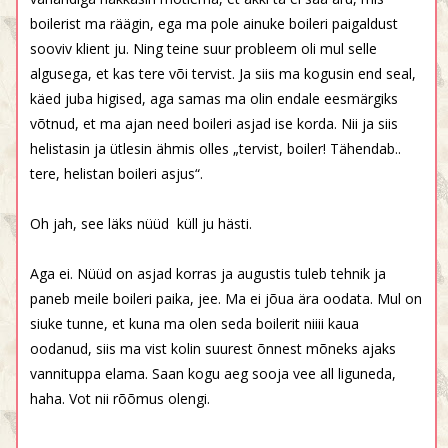
boilerist ma räägin, ega ma pole ainuke boileri paigaldust
sooviv klient ju. Ning teine suur probleem oli mul selle
algusega, et kas tere või tervist. Ja siis ma kogusin end seal,
käed juba higised, aga samas ma olin endale eesmärgiks
võtnud, et ma ajan need boileri asjad ise korda. Nii ja siis
helistasin ja ütlesin ähmis olles „tervist, boiler! Tähendab..
tere, helistan boileri asjus“.
Oh jah, see läks nüüd
küll ju hästi.
Aga ei. Nüüd on asjad korras ja augustis tuleb tehnik ja
paneb meile boileri paika, jee. Ma ei jõua ära oodata. Mul on
siuke tunne, et kuna ma olen seda boilerit niiii kaua
oodanud, siis ma vist kolin suurest õnnest mõneks ajaks
vannituppa elama. Saan kogu aeg sooja vee all liguneda,
haha. Vot nii rõõmus olengi.