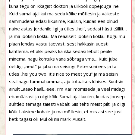
kuna tegu on ikkagist doktori ja ülikooli õppejõuga jne.
Kuid samal ajal kui ma seda kõike mõtlesin ja väikeste
sammudena edasi liikusime, kuulsin, kuidas ees olnud
naine astus Jordanile ligi ja ütles „hei“, sedasi hästi tšillilt…
ja ma jooksin kokku. Ma reaalselt jooksin kokku. Kogu mu
plaan lendas vastu taevast, sest hakkasin uuesti
kahtlema, et äkki peaks ka ikka sedasi lebolt peale
minema, nagu kohtuks vana sõbraga vms… Kuid juba
öeldigi „next“ ja juba ma seisingi Petersoni ees ja ta
ütles „hei you two, it’s nice to meet you“ ja ma seisin
seal nagu tummahammas, aju totaalses lühises. Suutsin
ainult „äääö hääll…eee, I’m Kai“ mõmiseda ja veel midagi
ebamäärast ja oligi kõik. Samal ajal kuulen, kuidas Joosep
suhtleb temaga täiesti vabalt. Siis tehti meist pilt
ja oligi
kõik. Läksime kohale ja ma mõtlesin, et mis asi see just
hetk tagasi oli. Mul oli niii mark. Ausalt.