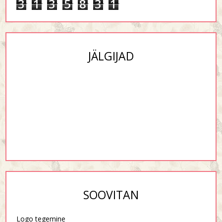
3
1
3
5
8
3
1
JÄLGIJAD
SOOVITAN
Logo tegemine