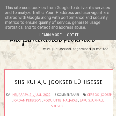
This site uses cookies from Google to deliver its services
and to analyze traffic. Your IP address and user-agent are
shared with Google along with performance and security
metrics to ensure quality of service, generate usage
statistics, and to detect and address abuse.
LEARN MORE
GOT IT
SIIS KUI AJU JOOKSEB LÜHISESSE
KAI
NELJAPÄEV, 21. JUULI 2022
8 KOMMENTAARI
CERBOS
,
JOOSEP
,
JORDAN PETERSON
,
KODUJUTTE
,
NALJAKAS
,
SAKU SUURHALL
,
SOE VESI