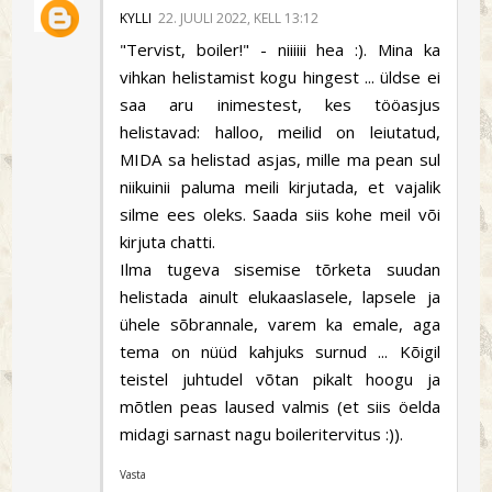
KYLLI
22. JUULI 2022, KELL 13:12
"Tervist, boiler!" - niiiiii hea :). Mina ka
vihkan helistamist kogu hingest ... üldse ei
saa aru inimestest, kes tööasjus
helistavad: halloo, meilid on leiutatud,
MIDA sa helistad asjas, mille ma pean sul
niikuinii paluma meili kirjutada, et vajalik
silme ees oleks. Saada siis kohe meil või
kirjuta chatti.
Ilma tugeva sisemise tõrketa suudan
helistada ainult elukaaslasele, lapsele ja
ühele sõbrannale, varem ka emale, aga
tema on nüüd kahjuks surnud ... Kõigil
teistel juhtudel võtan pikalt hoogu ja
mõtlen peas laused valmis (et siis öelda
midagi sarnast nagu boileritervitus :)).
Vasta