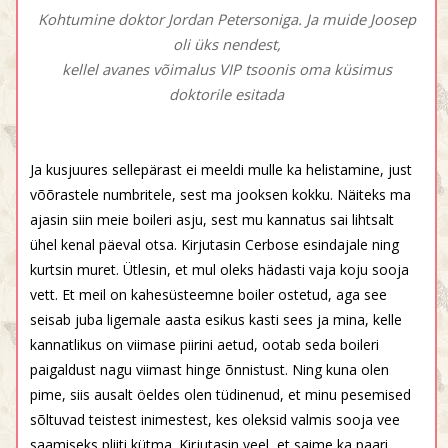
Kohtumine doktor Jordan Petersoniga. Ja muide Joosep
oli üks nendest,
kellel avanes võimalus VIP tsoonis oma küsimus
doktorile esitada
Ja kusjuures sellepärast ei meeldi mulle ka helistamine, just
võõrastele numbritele, sest ma jooksen kokku. Näiteks ma
ajasin siin meie boileri asju, sest mu kannatus sai lihtsalt
ühel kenal päeval otsa. Kirjutasin Cerbose esindajale ning
kurtsin muret. Ütlesin, et mul oleks hädasti vaja koju sooja
vett. Et meil on kahesüsteemne boiler ostetud, aga see
seisab juba ligemale aasta esikus kasti sees ja mina, kelle
kannatlikus on viimase piirini aetud, ootab seda boileri
paigaldust nagu viimast hinge õnnistust. Ning kuna olen
pime, siis ausalt öeldes olen tüdinenud, et minu pesemised
sõltuvad teistest inimestest, kes oleksid valmis sooja vee
saamiseks pliiti kütma. Kirjutasin veel, et saime ka paari