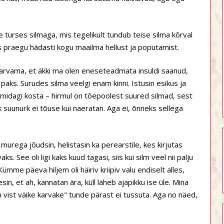
 turses silmaga, mis tegelikult tundub teise silma kõrval
s praegu hädasti kogu maailma hellust ja poputamist.
 arvama, et äkki ma olen eneseteadmata insuldi saanud,
 paks. Surudes silma veelgi enam kinni. Istusin esikus ja
 midagi kosta – hirmul on tõepoolest suured silmad, sest
 suunurk ei tõuse kui naeratan. Aga ei, õnneks sellega
murega jõudsin, helistasin ka perearstile, kes kirjutas
 See oli ligi kaks kuud tagasi, siis kui silm veel nii palju
 Kümme päeva hiljem oli häiriv kriipiv valu endiselt alles,
in, et ah, kannatan ära, küll läheb ajapikku ise üle. Mina
on vist väike karvake" tunde pärast ei tussuta. Aga no näed,