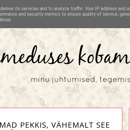
eliver its services and to analyze traffic. Your IP address and 
ormance and security metrics to ensure quality of service, gen
abuse.
MAD PEKKIS, VÄHEMALT SEE