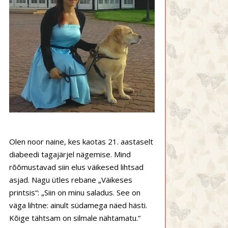
Olen noor naine, kes kaotas 21. aastaselt
diabeedi tagajärjel nägemise. Mind
rõõmustavad siin elus väikesed lihtsad
asjad. Nagu ütles rebane „Väikeses
printsis“: „Siin on minu saladus. See on
väga lihtne: ainult südamega näed hästi.
Kõige tähtsam on silmale nähtamatu.“