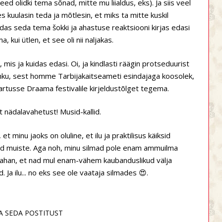
eed olidki tema sõnad, mitte mu liialdus, eks). Ja siis veel
s kuulasin teda ja mõtlesin, et miks ta mitte kuskil
uidas seda tema šokki ja ahastuse reaktsiooni kirjas edasi
 kui ütlen, et see oli nii naljakas.
a, mis ja kuidas edasi. Oi, ja kindlasti räägin protseduurist
õhku, sest homme Tarbijakaitseameti esindajaga koosolek,
tusse Draama festivalile kirjeldustõlget tegema.
 nädalavahetust! Musid-kallid.
 minu jaoks on oluline, et ilu ja praktilisus käiksid
ad muiste. Aga noh, minu silmad pole enam ammuilma
agi tahan, et nad mul enam-vähem kaubanduslikud välja
Ja ilu... no eks see ole vaataja silmades 😍.
A SEDA POSTITUST