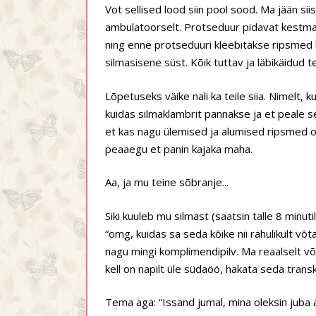
Vot sellised lood siin pool sood. Ma jään si
ambulatoorselt. Protseduur pidavat kestma 
ning enne protseduuri kleebitakse ripsmed 
silmasisene süst. Kõik tuttav ja läbikäidud t
Lõpetuseks väike nali ka teile siia. Nimelt, k
kuidas silmaklambrit pannakse ja et peale sed
et kas nagu ülemised ja alumised ripsmed om
peaaegu et panin kajaka maha.
Aa, ja mu teine sõbranje...
Siki kuuleb mu silmast (saatsin talle 8 minuti
“omg, kuidas sa seda kõike nii rahulikult võ
nagu mingi komplimendipilv. Ma reaalselt võik
kell on napilt üle südaöö, hakata seda transkr
Tema aga: “Issand jumal, mina oleksin jub