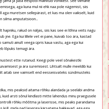
ingi jama ja juba eespool mainitud võrkkest. See viimane
ägemisega, aga kuna mul nii ehk naa pole nägemist, siis
l aga muretsen sellepärast, et kas ma olen vaikselt, kuid
on silma amputatsioon...
lt hapniku, rakud on näljas, siis kas see ei lõhna veits nagu
b jne. Ega kui lillele vet ei pane, kuivab too ära, kastad
 samuti ainult veega üpris kaua vastu, aga ega kui
reb lõpuks temagi ära.
mustest ette rutanud. Keegi pole veel sõnakestki
uivamisest ja ära suremisest. Lihtsalt mulle meeldib kui
ikult aitab see vaimselt end eesseisvateks sündmusteks
ilka, mis peaksid aitama rõhku alandada ja seeläbi andma
i, kuid arsti sõnul kindlasti mitte lahendus minu praegusele
kontrolli rõhku mõõtma ja laserisse, mis peaks parandama
les küll, mida nad laseriga kärsatama hakkavad, aga ega