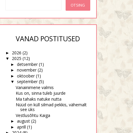
VANAD POSTITUSED
2026
(2)
►
2025
(12)
▼
detsember
(1)
►
november
(2)
►
oktoober
(1)
►
september
(5)
▼
Vanainimene valmis
Kus on, sinna tuleb juurde
Ma tahaks natuke nutta
Nüüd on küll silmad pekkis, vähemalt
see üks
Vestlusõhtu Kaiga
august
(2)
►
aprill
(1)
►
2024
(8)
►