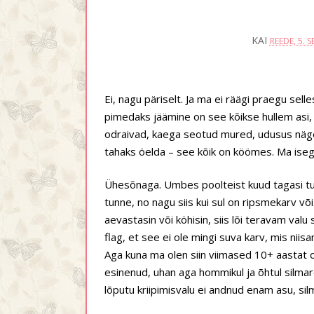
KAI
REEDE, 5. 
Ei, nagu päriselt. Ja ma ei räägi praegu selle
pimedaks jäämine on see kõikse hullem asi, 
odraivad, kaega seotud mured, udusus nägem
tahaks öelda – see kõik on köömes. Ma isegi 
Ühesõnaga. Umbes poolteist kuud tagasi tun
tunne, no nagu siis kui sul on ripsmekarv või 
aevastasin või köhisin, siis lõi teravam val
flag, et see ei ole mingi suva karv, mis nii
Aga kuna ma olen siin viimased 10+ aastat 
esinenud, uhan aga hommikul ja õhtul silmarõhku
lõputu kriipimisvalu ei andnud enam asu, sil