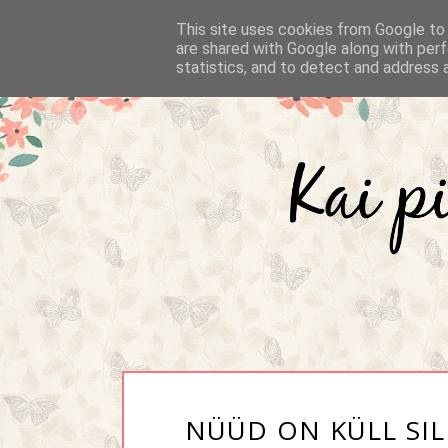
This site uses cookies from Google to d
are shared with Google along with perf
statistics, and to detect and address 
NÜÜD ON KÜLL SIL