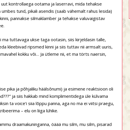
is uut kontrollaega ootama ja laserravi, mida tehakse
umbes tund, pikali asendis (saab vähemalt rahus lesida)
kinni, pannakse silmaklamber ja tehakse valuvaigistav
ee.
ui ma tuttavaga ukse taga ootasin, siis kirjeldasin talle,
a kleebivad ripsmed kinni ja siis tuttav nii armsalt uuris,
avahel kokku või… Ja ütleme nii, et ma törts naersin,
lise pika ja põhjaliku häälsõnumi) ja esimene reaktsioon oli
tad???” ja siis hakkab mind komplimentidega üle külvama
sin ta voice’i siia lõppu panna, aga no ma ei viitsi praegu,
ibeerima – elu on liiga lühike.
a ammu draamakuninganna, öäää mu silm, mu silm, pisarad