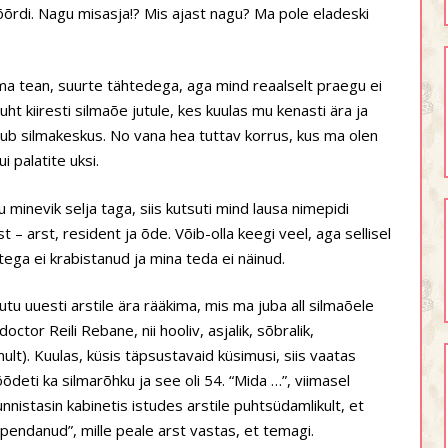
õõrdi. Nagu misasja!? Mis ajast nagu? Ma pole eladeski
ma tean, suurte tähtedega, aga mind reaalselt praegu ei
suht kiiresti silmaõe jutule, kes kuulas mu kenasti ära ja
asub silmakeskus. No vana hea tuttav korrus, kus ma olen
i palatite uksi.
u minevik selja taga, siis kutsuti mind lausa nimepidi
st – arst, resident ja õde. Võib-olla keegi veel, aga sellisel
tega ei krabistanud ja mina teda ei näinud.
tu uuesti arstile ära rääkima, mis ma juba all silmaõele
doctor Reili Rebane, nii hooliv, asjalik, sõbralik,
t). Kuulas, küsis täpsustavaid küsimusi, siis vaatas
õõdeti ka silmarõhku ja see oli 54. “Mida …”, viimasel
nnistasin kabinetis istudes arstile puhtsüdamlikult, et
pendanud”, mille peale arst vastas, et temagi.