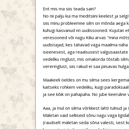
Ent mis ma siis teada sain?
No nii palju kui ma meditsiini keelest ja selg
siis minu probleemne silm on mõnda aega k
kuhugi kasvanud nn uudissooned. Kujutan ett
veresooned või nagu Kiku arvas "mina mõtsi
uudistajad, kes tahavad väga maailma näha 
iseenesest, aga reaalsusest valgusaastate
vedeliku ringlust, mis omakorda tõstab silma
vereringlust, siis rakud ei saa piisavas hulgas
Maakeeli öeldes on mu silma sees kergemat
kaitseks rohkem vedeliku, kuigi paradoksaals
ja see kõik on pahapaha. No jube keeruline vä
Aaa, ja mul on silma võrkkest lahti tulnud ja 
Mäletan vaid selliseid sõnu nagu väga ligid
(raudselt mäletan seda sõna valesti, sest ku