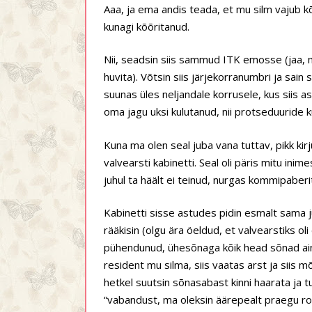
Aaa, ja ema andis teada, et mu silm vajub k
kunagi kõõritanud.
Nii, seadsin siis sammud ITK emosse (jaa, 
huvita). Võtsin siis järjekorranumbri ja sain 
suunas üles neljandale korrusele, kus siis 
oma jagu uksi kulutanud, nii protseduuride ku
Kuna ma olen seal juba vana tuttav, pikk kirj
valvearsti kabinetti. Seal oli päris mitu inime
juhul ta häält ei teinud, nurgas kommipaberi
Kabinetti sisse astudes pidin esmalt sama ju
rääkisin (olgu ära öeldud, et valvearstiks oli 
pühendunud, ühesõnaga kõik head sõnad ainul
resident mu silma, siis vaatas arst ja siis m
hetkel suutsin sõnasabast kinni haarata ja tu
“vabandust, ma oleksin äärepealt praegu ro