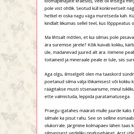
loomapiinajate kraesid), veel oli iirisega m
pole vist ohtlik. Seotud küll konkreetselt n
hetkel ei oska nagu väga muretseda kah. Kül
kindlalt liikumas sellel teel, kus lõpppeatus 
Ma lihtsalt mõtlen, et kui silmas pole piisava
ära suremise järele? Kõik kuivab kokku, kärbu
üle, mädanevad juured alt ära. Inimene peab
toitaineid ja mineraale peale ei tule, siis su
Aga olgu, ilmselgelt olen ma taaskord sünd
poetanud silma välja lõikamisest või kokku k
räägitakse musti stsenaariume, minul isikl
ette valmistuda, leppida paratamatusega.
Praegu igatahes määrati mulle juurde kaks t
silmale ka pisut rahu. See on selline esmaab
olukorrale. Järgmine kolmapäev lähen taas 
silmasisest vedeliku ringlusehäiret. Arst üt