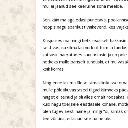
mul ei jäänud see keeruline sõna meelde.
Seni käin ma aga edasi punetava, poolkinnise
hoopis nagu äbarikust väikevend, kes vajak
Kusjuures ma mingi hetk reaalselt hakkasin
sest vasaku silma lau nurk oli tuim ja tundus
katsusin naeratades suunurkasid ja no pole
hetkeks mulle päriselt tunduski, et mu vasak
kõik korras.
Ning enne kui ma üldse silmakliinikusse oma 
mulle põletikuvastased tilgad kümneks päevaks.
haiget ei teinud ja oli alles õrnalt roosakas.
kuid nagu tõelisele eestlasele kohane, mõtles
olen tugev Eesti naine ja mingi "oi, silmas 
tee või tina, ei läinud see tunne üle.