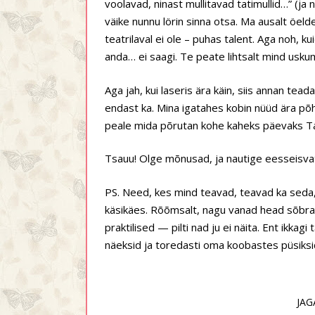
voolavad, ninast mullitavad tatimullid…” (ja n
väike nunnu lörin sinna otsa. Ma ausalt öelde
teatrilaval ei ole – puhas talent. Aga noh, k
anda… ei saagi. Te peate lihtsalt mind uskuma,
Aga jah, kui laseris ära käin, siis annan tead
endast ka. Mina igatahes kobin nüüd ära p
peale mida põrutan kohe kaheks päevaks Tar
Tsauu! Olge mõnusad, ja nautige eesseisvat
PS. Need, kes mind teavad, teavad ka seda, et
käsikäes. Rõõmsalt, nagu vanad head sõbr
praktilised — pilti nad ju ei näita. Ent ikk
näeksid ja toredasti oma koobastes püsiksid. 
JAG