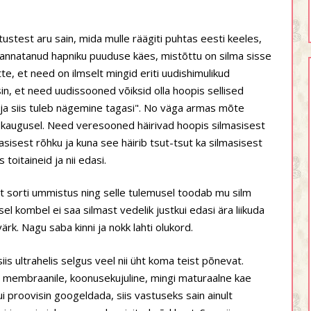
itustest aru sain, mida mulle räägiti puhtas eesti keeles,
annatanud hapniku puuduse käes, mistõttu on silma sisse
e, et need on ilmselt mingid eriti uudishimulikud
n, et need uudissooned võiksid olla hoopis sellised
ja siis tuleb nägemine tagasi". No väga armas mõte
 kaugusel. Need veresooned häirivad hoopis silmasisest
sisest rõhku ja kuna see häirib tsut-tsut ka silmasisest
 toitaineid ja nii edasi.
 sorti ummistus ning selle tulemusel toodab mu silm
el kombel ei saa silmast vedelik justkui edasi ära liikuda
rk. Nagu saba kinni ja nokk lahti olukord.
siis ultrahelis selgus veel nii üht koma teist põnevat.
al membraanile, koonusekujuline, mingi maturaalne kae
i proovisin googeldada, siis vastuseks sain ainult