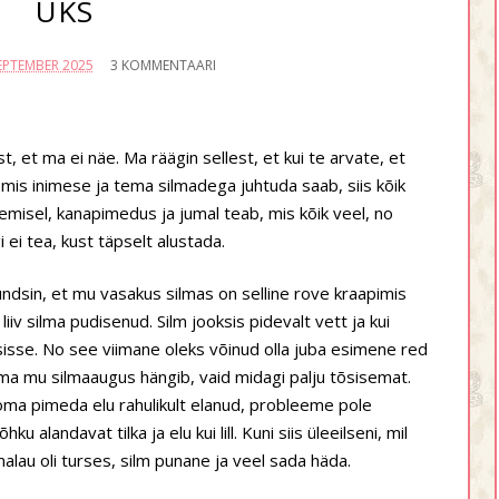
ÜKS
SEPTEMBER 2025
3 KOMMENTAARI
st, et ma ei näe. Ma räägin sellest, et kui te arvate, et
mis inimese ja tema silmadega juhtuda saab, siis kõik
isel, kanapimedus ja jumal teab, mis kõik veel, no
ei tea, kust täpselt alustada.
dsin, et mu vasakus silmas on selline rove kraapimis
liiv silma pudisenud. Silm jooksis pidevalt vett ja kui
u sisse. No see viimane oleks võinud olla juba esimene red
sama mu silmaaugus hängib, vaid midagi palju tõsisemat.
oma pimeda elu rahulikult elanud, probleeme pole
 alandavat tilka ja elu kui lill. Kuni siis üleeilseni, mil
malau oli turses, silm punane ja veel sada häda.