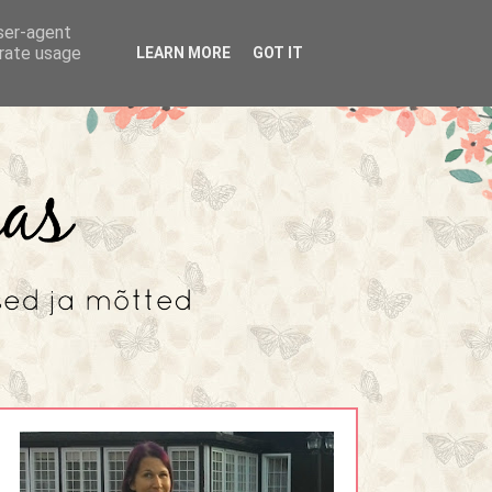
user-agent
erate usage
LEARN MORE
GOT IT