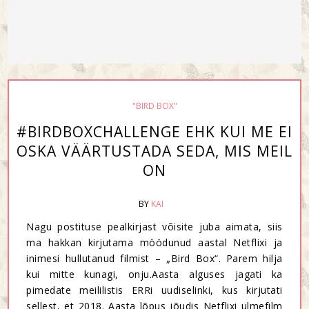
"BIRD BOX"
#BIRDBOXCHALLENGE EHK KUI ME EI
OSKA VÄÄRTUSTADA SEDA, MIS MEIL
ON
BY
KAI
Nagu postituse pealkirjast võisite juba aimata, siis
ma hakkan kirjutama möödunud aastal Netflixi ja
inimesi hullutanud filmist – „Bird Box“. Parem hilja
kui mitte kunagi, onju.Aasta alguses jagati ka
pimedate meililistis ERRi uudiselinki, kus kirjutati
sellest, et 2018. Aasta lõpus jõudis Netflixi ulmefilm