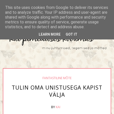
This site uses cookies from Google to deliver its services
and to analyze traffic. Your IP address and user-agent are
shared with Google along with performance and security
metrics to ensure quality of service, generate usage
statistics, and to detect and address abuse.
LEARN MORE
GOT IT
FANTASTILINE MÕTE
TULIN OMA UNISTUSEGA KAPIST
VÄLJA
BY
KAI