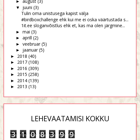
august
(3)
►
juuni
(3)
▼
Tulin oma unistusega kapist välja
#birdboxchallenge ehk kui me ei oska väärtustada s...
1it.ee sloganvõistlus ehk et, kas ma olen järgmine...
mai
(3)
►
aprill
(2)
►
veebruar
(5)
►
jaanuar
(5)
►
2018
(40)
►
2017
(108)
►
2016
(309)
►
2015
(258)
►
2014
(139)
►
2013
(13)
►
LEHEVAATAMISI KOKKU
3
1
0
8
3
9
9