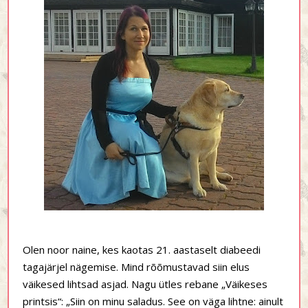
Olen noor naine, kes kaotas 21. aastaselt diabeedi
tagajärjel nägemise. Mind rõõmustavad siin elus
väikesed lihtsad asjad. Nagu ütles rebane „Väikeses
printsis“: „Siin on minu saladus. See on väga lihtne: ainult