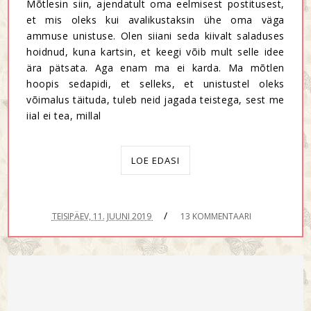
Mõtlesin siin, ajendatult oma eelmisest postitusest,
et mis oleks kui avalikustaksin ühe oma väga
ammuse unistuse. Olen siiani seda kiivalt saladuses
hoidnud, kuna kartsin, et keegi võib mult selle idee
ära pätsata. Aga enam ma ei karda. Ma mõtlen
hoopis sedapidi, et selleks, et unistustel oleks
võimalus täituda, tuleb neid jagada teistega, sest me
iial ei tea, millal
LOE EDASI
/
TEISIPÄEV, 11. JUUNI 2019
13 KOMMENTAARI