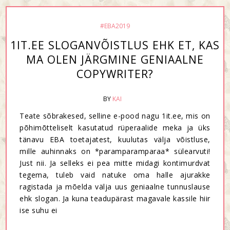
#EBA2019
1IT.EE SLOGANVÕISTLUS EHK ET, KAS
MA OLEN JÄRGMINE GENIAALNE
COPYWRITER?
BY
KAI
Teate sõbrakesed, selline e-pood nagu 1it.ee, mis on
põhimõtteliselt kasutatud rüperaalide meka ja üks
tänavu EBA toetajatest, kuulutas välja võistluse,
mille auhinnaks on *paramparamparaa* sülearvuti!
Just nii. Ja selleks ei pea mitte midagi kontimurdvat
tegema, tuleb vaid natuke oma halle ajurakke
ragistada ja mõelda välja uus geniaalne tunnuslause
ehk slogan. Ja kuna teadupärast magavale kassile hiir
ise suhu ei