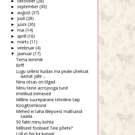
oktoober
(28)
►
september
(30)
►
august
(37)
►
juuli
(28)
►
juuni
(30)
►
mai
(14)
►
aprill
(16)
►
märts
(11)
►
veebruar
(4)
►
jaanuar
(17)
▼
Tema lemmik
Brff!
Lugu sellest kuidas ma peale üheksat
aastat jälle ...
Nina otsas on tilgad
Minu teine acrojooga tund
Imelikud inimesed
Milline suurepärane tehniline taip
Köögitoimkond
Mehed ei taha lillepoest maltsasid
saada
50 fakti minu kohta
Milliseid foobiaid Teie põete?
Loll ei õpi ka kunagi