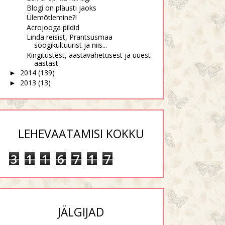
Blogi on pläusti jaoks
Ülemõtlemine?!
Acrojooga pildid
Linda reisist, Prantsusmaa
söögikultuurist ja niis...
Kingitustest, aastavahetusest ja uuest
aastast
2014
(139)
►
2013
(13)
►
One of those days
Natuke oli piinlik
O
LEHEVAATAMISI KOKKU
3
1
1
6
7
1
7
JÄLGIJAD