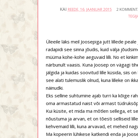
KAI
REEDE, 16. JAANUAR 2015
2 KOMMENT
TEGIJ
Üleeile läks meil Joosepiga jutt lillede peale
radapidi see sinna jõudis, kuid välja jõudsim
müüma kohe-kohe aeguvaid lilli. No et kinkimi
närbunult vaasis. Kuna Joosep on vägagi tihe ja
jälgida ja kuidas soovitud lille küsida, siis
see alati tulemuslik olnud, kuna lilleke on i
näinudki.
Eks selline suhtumine ajab turri ka kõige ra
oma armastatud naist või armast tüdruksõpra
Kui küsite, et mida ma mõtlen sellega, et se
nõustuma ja arvan, et on tõesti selliseid l
kehvemaid lilli, kuna arvavad, et mehed naguni
Ma kopeerin lühikese katkendi enda ja Joosep