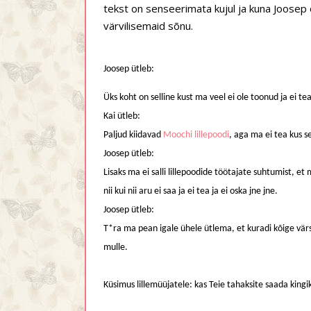
tekst on senseerimata kujul ja kuna Joosep ol
värvilisemaid sõnu.
Joosep ütleb:
Üks koht on selline kust ma veel ei ole toonud ja ei tea
Kai ütleb:
Paljud kiidavad
Moochi lillepoodi
, aga ma ei tea kus s
Joosep ütleb:
Lisaks ma ei salli lillepoodide töötajate suhtumist, e
nii kui nii aru ei saa ja ei tea ja ei oska jne jne.
Joosep ütleb:
T*ra ma pean igale ühele ütlema, et kuradi kõige vär
mulle.
Küsimus lillemüüjatele: kas Teie tahaksite saada kingiks