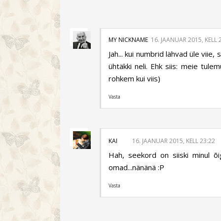
MY NICKNAME
16. JAANUAR 2015, KELL 
Jah... kui numbrid lähvad üle viie, 
ühtäkki neli. Ehk siis: meie tulem
rohkem kui viis)
Vasta
KAI
16. JAANUAR 2015, KELL 23:22
Hah, seekord on siiski minul õ
omad...nänänä :P
Vasta