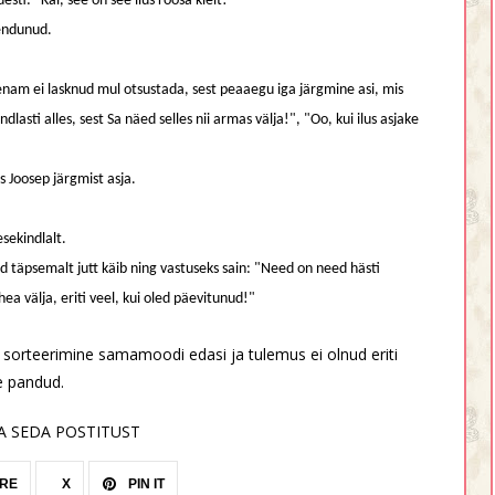
ti: "Kai, see on see ilus roosa kleit!"
eendunud.
ga enam ei lasknud mul otsustada, sest peaaegu iga järgmine asi, mis
dlasti alles, sest Sa näed selles nii armas välja!", "Oo, kui ilus asjake
s Joosep järgmist asja.
esekindlalt.
üd täpsemalt jutt käib ning vastuseks sain: "Need on need hästi
ea välja, eriti veel, kui oled päevitunud!"
d sorteerimine samamoodi edasi ja tulemus ei olnud eriti
le pandud.
A SEDA POSTITUST
RE
X
PIN IT