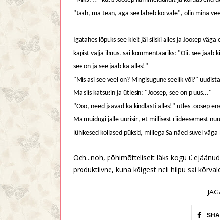
"Miks??!" küsis Joosep hämmeldunult ja kordas end uues
"Jaah, ma tean, aga see läheb kõrvale", olin mina v
Igatahes lõpuks see kleit jäi siiski alles ja Joosep vä
kapist välja ilmus, sai kommentaariks: "Oii, see jääb kin
see on ja see jääb ka alles!"
"Mis asi see veel on? Mingisugune seelik või?" uudista
Ma siis katsusin ja ütlesin: "Joosep, see on pluus..."
"Ooo, need jäävad ka kindlasti alles!" ütles Joosep en
Ma muidugi jälle uurisin, et millisest riideesemest nü
lühikesed kollased püksid, millega Sa näed suvel väga h
Oeh...noh, põhimõtteliselt läks kogu ülejäänu
produktiivne, kuna kõigest neli hilpu sai kõrva
JAG
SHA