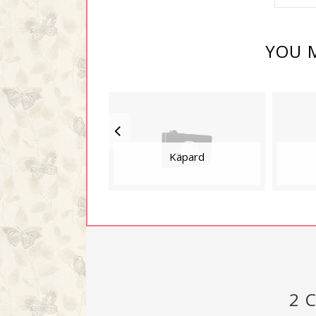
YOU M
Käpard
2 