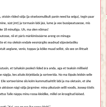
 otsisin riided välja (ja otseloomulikult panin need ka selga), tegin paar
e, süst jmt) ja tormasin läbi jää, lume ja vee bussipeatusesse, mis
ke 18 minutiga. Uh, ma olen võimas!
 autosse, nii et päris märkimisväärne areng on minuga
itte et ma oleksin endale eesmärgiks seadnud sõjaväelasliku
t aeglane, veniv, toppav ja kõike muud sellist, siis see on lihtsalt
jutasin, et tahaksin pooled riided ära anda, aga et teaksin milliseid
e nägija, kes aitaks kirjeldada ja sorteerida. No ma lõpuks leidsin selle
 Eile sorteerisime siis kolm kummutisahtlit läbi ja ma oletasin, et ühe
 aktsioon nägi välja järgmine: mina pikutasin selili voodis, Joosep tõstis
attus Talle näppu minu roosa kleidike, millel on kroogitud käised.