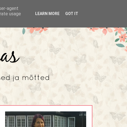
user-agent
erate usage
LEARN MORE
GOT IT