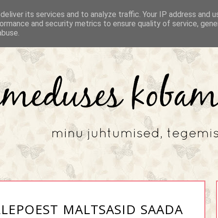
eliver its services and to analyze traffic. Your IP address and 
ormance and security metrics to ensure quality of service, gen
abuse.
LLEPOEST MALTSASID SAADA