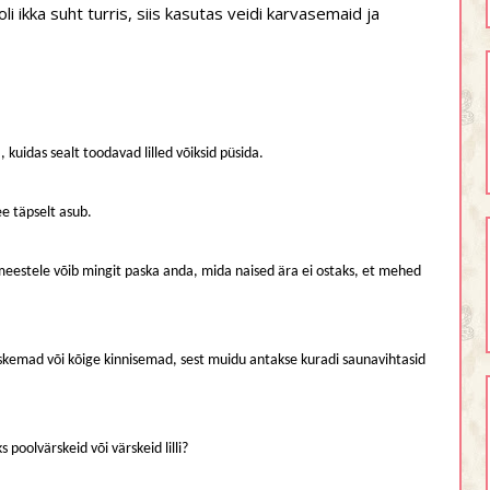
i ikka suht turris, siis kasutas veidi karvasemaid ja
, kuidas sealt toodavad lilled võiksid püsida.
ee täpselt asub.
t meestele võib mingit paska anda, mida naised ära ei ostaks, et mehed
skemad või kõige kinnisemad, sest muidu antakse kuradi saunavihtasid
 poolvärskeid või värskeid lilli?