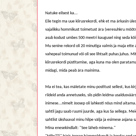
Natuke eilsest ka...
Eile tegin ma uue kiirusrekordi, ehk et ma ärkasin üles,
vajalikku hommikust toimetust ära (veresuhkru mõõtmin
asub kodust umbes 500 meetri kaugusel ning seda kõi
Mu senine rekord oli 20 minutiga valmis ja maja ette
vahepeal toimunud või oli see lihtsalt puhas juhus. M
kiirusrekordi püstitamise, aga kuna ma olen paratamatul
midagi, mida peab ära mainima.
Ma ei tea, kas mäletate minu postitust sellest, kus kir
riideid anda annetuseks, siis pidin leidma usaldusväärs
inimese...nimelt Joosep oli lahkesti nõus mind aitama.
sahtli jagu saab ruumi juurde, aga kus Sa sellega. Meie
sahtlist ükshaaval minu hilpe välja ja esimese asjana s
Mina enesekindlalt: "See läheb minema."