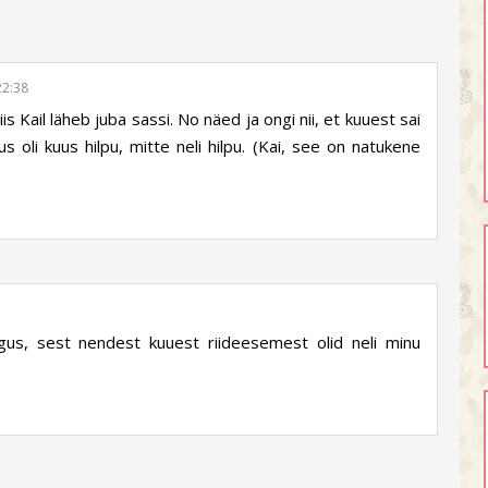
22:38
siis Kail läheb juba sassi. No näed ja ongi nii, et kuuest sai
us oli kuus hilpu, mitte neli hilpu. (Kai, see on natukene
igus, sest nendest kuuest riideesemest olid neli minu