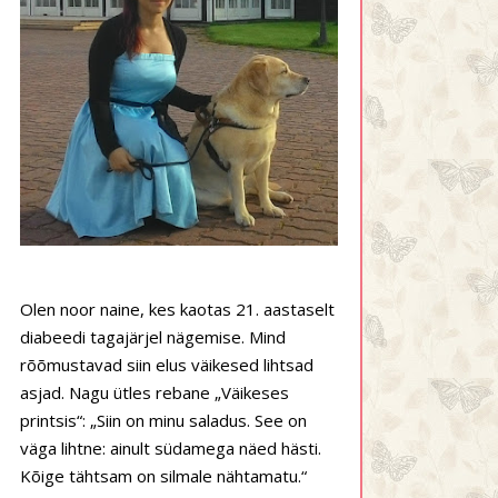
Olen noor naine, kes kaotas 21. aastaselt
diabeedi tagajärjel nägemise. Mind
rõõmustavad siin elus väikesed lihtsad
asjad. Nagu ütles rebane „Väikeses
printsis“: „Siin on minu saladus. See on
väga lihtne: ainult südamega näed hästi.
Kõige tähtsam on silmale nähtamatu.“