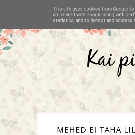
This site uses cookies from Google to d
are shared with Google along with perf
statistics, and to detect and address 
MEHED EI TAHA LI