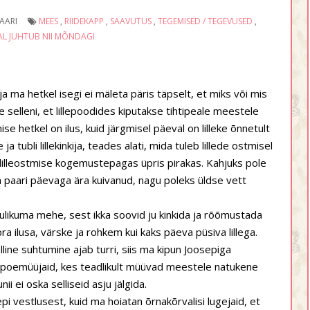
AARI
MEES
,
RIIDEKAPP
,
SAAVUTUS
,
TEGEMISED / TEGEVUSED
,
AL JUHTUB NII MÕNDAGI
 ja ma hetkel isegi ei mäleta päris täpselt, et miks või mis
e selleni, et lillepoodides kiputakse tihtipeale meestele
se hetkel on ilus, kuid järgmisel päeval on lilleke õnnetult
 tubli lillekinkija, teades alati, mida tuleb lillede ostmisel
 on lilleostmise kogemustepagas üpris pirakas. Kahjuks pole
kka paari päevaga ära kuivanud, nagu poleks üldse vett
hulikuma mehe, sest ikka soovid ju kinkida ja rõõmustada
 ilusa, värske ja rohkem kui kaks päeva püsiva lillega.
lline suhtumine ajab turri, siis ma kipun Joosepiga
illepoemüüjaid, kes teadlikult müüvad meestele natukene
i ei oska selliseid asju jälgida.
i vestlusest, kuid ma hoiatan õrnakõrvalisi lugejaid, et