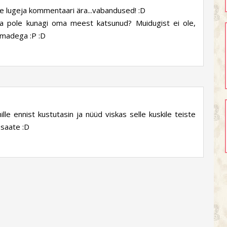
e lugeja kommentaari ära...vabandused! :D
ma pole kunagi oma meest katsunud? Muidugist ei ole,
lmadega :P :D
ille ennist kustutasin ja nüüd viskas selle kuskile teiste
 saate :D