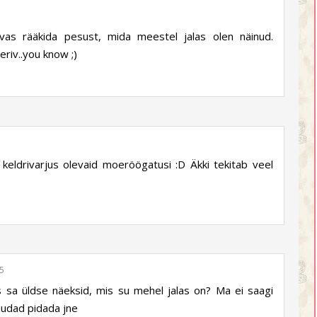
vas rääkida pesust, mida meestel jalas olen näinud.
eeriv..you know ;)
keldrivarjus olevaid moeröögatusi :D Äkki tekitab veel
45
as sa üldse näeksid, mis su mehel jalas on? Ma ei saagi
suudad pidada jne