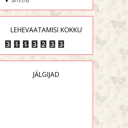
2013
(13)
►
LEHEVAATAMISI KOKKU
3
1
1
3
2
3
3
JÄLGIJAD