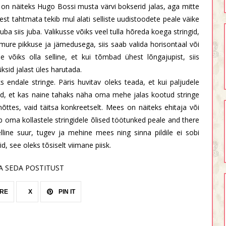
 on näiteks Hugo Bossi musta värvi bokserid jalas, aga mitte
est tahtmata tekib mul alati selliste uudistoodete peale väike
juba siis juba. Valikusse võiks veel tulla hõreda koega stringid,
 on mure pikkuse ja jämedusega, siis saab valida horisontaal või
de võiks olla selline, et kui tõmbad ühest lõngajupist, siis
ksid jalast üles harutada.
s endale stringe. Päris huvitav oleks teada, et kui paljudele
ngid, et kas naine tahaks näha oma mehe jalas kootud stringe
mõttes, vaid täitsa konkreetselt. Mees on näiteks ehitaja või
b oma kollastele stringidele õlised töötunked peale and there
lline suur, tugev ja mehine mees ning sinna pildile ei sobi
id, see oleks tõsiselt viimane piisk.
A SEDA POSTITUST
RE
X
PIN IT