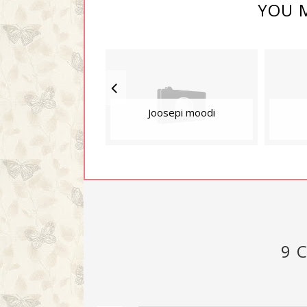
YOU M
Joosepi moodi
9 