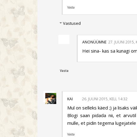
Vasta
Vastused
ANONÜÜMNE
27. JUUNI 2015, 
Hei sina- kas sa kunagi o
Vasta
KAI
26. JUUNI 2015, KELL 14:32
Mul on selleks käed ;) ja lisaks vä
Blogi saan pidada nii, et arvu
mulle, et pidin tegema lugejatele
Vasta