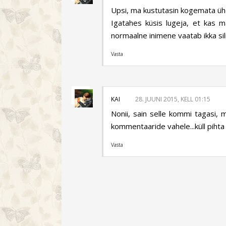
Upsi, ma kustutasin kogemata üh
Igatahes küsis lugeja, et kas 
normaalne inimene vaatab ikka si
Vasta
KAI
28. JUUNI 2015, KELL 01:15
Nonii, sain selle kommi tagasi, m
kommentaaride vahele...küll pihta
Vasta