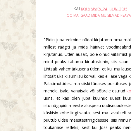
KAI
KOLMAPÄEV, 24. JUUNI 2015
OO MAI GAAD MIDA MU SILMAD PEAVAD
ˇPidin juba eelmine nädal kirjutama oma mälest
millest räägiti ja mida häirivat voodinaabr
kirjutanud. Ütlen ausalt, pole olnud viitsimist
mind peaks tabama kirjutustuhin, siis saan 
Lihtsalt vahemärkusena ütlen, et kui mu lause
lihtsalt üks kiisumiisu kõrval, kes ei lase väga kri
Palatimuttidest ma siiski tänases postituses j
mehele, isale, vanaisale või sõbrale ostnud
ko
uuris, et kas olen juba kuulnud uuest ku
istu nägupidi meeste aluspesu uudisnupukeste j
käskisin kohe lingi saata, sest ma tavaliselt s
puutub üldse meestestringidessse, siis minu m
tõukamise refleks, sest kui Joss peaks nen