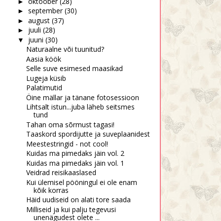
oktoober
(28)
►
september
(30)
►
august
(37)
►
juuli
(28)
►
juuni
(30)
▼
Naturaalne või tuunitud?
Aasia köök
Selle suve esimesed maasikad
Lugeja küsib
Palatimutid
Öine mällar ja tänane fotosessioon
Lihtsalt istun...juba läheb seitsmes
tund
Tahan oma sõrmust tagasi!
Taaskord spordijutte ja suveplaanidest
Meestestringid - not cool!
Kuidas ma pimedaks jäin vol. 2
Kuidas ma pimedaks jäin vol. 1
Veidrad reisikaaslased
Kui ülemisel pööningul ei ole enam
kõik korras
Häid uudiseid on alati tore saada
Milliseid ja kui palju tegevusi
unenägudest olete ...