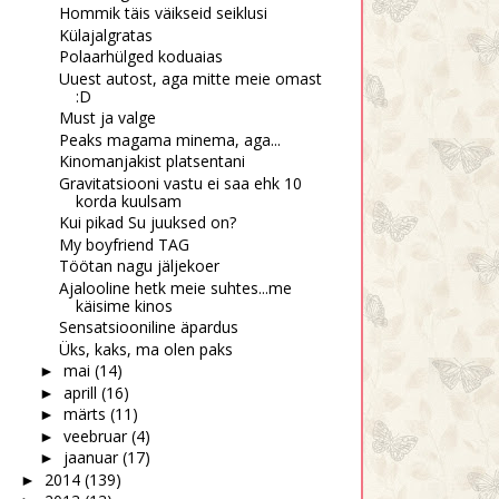
Hommik täis väikseid seiklusi
Külajalgratas
Polaarhülged koduaias
Uuest autost, aga mitte meie omast
:D
Must ja valge
Peaks magama minema, aga...
Kinomanjakist platsentani
Gravitatsiooni vastu ei saa ehk 10
korda kuulsam
Kui pikad Su juuksed on?
My boyfriend TAG
Töötan nagu jäljekoer
Ajalooline hetk meie suhtes...me
käisime kinos
Sensatsiooniline äpardus
Üks, kaks, ma olen paks
mai
(14)
►
aprill
(16)
►
märts
(11)
►
veebruar
(4)
►
jaanuar
(17)
►
2014
(139)
►