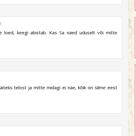
15
 loed, keegi abistab. Kas Sa näed uduselt või mitte
iteks telost ja mitte midagi ei näe, kõik on silme eest