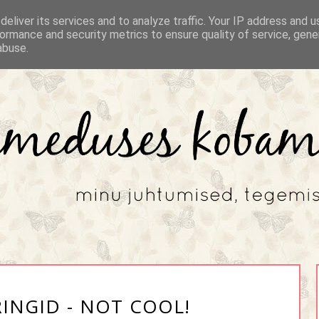
eliver its services and to analyze traffic. Your IP address and 
ormance and security metrics to ensure quality of service, gen
abuse.
INGID - NOT COOL!