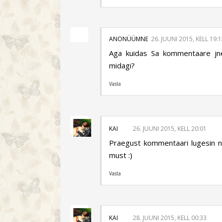
ANONÜÜMNE
26. JUUNI 2015, KELL 19:
Aga kuidas Sa kommentaare jne
midagi?
Vasta
KAI
26. JUUNI 2015, KELL 20:01
Praegust kommentaari lugesin nä
must :)
Vasta
KAI
28. JUUNI 2015, KELL 00:33