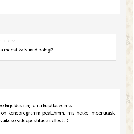
KELL 21:55
ma meest katsunud polegi?
ike kirjeldus ning oma kujutlusvõime.
til on kõneprogramm peal...hmm, mis hetkel meenutaski
 väikese videopostituse sellest :D