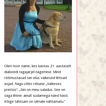
Olen noor naine, kes kaotas 21. aastaselt
diabeedi tagajärjel nägemise. Mind
rõõmustavad siin elus väikesed lihtsad
asjad. Nagu ütles rebane „Väikeses
printsis“: „Siin on minu saladus. See on
väga lihtne: ainult südamega näed hästi.
Kõige tähtsam on silmale nähtamatu.“