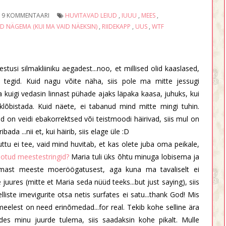
9 KOMMENTAARI
HUVITAVAD LEIUD
,
IUUU
,
MEES
,
 NÄGEMA (KUI MA VAID NÄEKSIN)
,
RIIDEKAPP
,
UUS
,
WTF
usi silmakliiniku aegadest...noo, et millised olid kaaslased,
id tegid. Kuid nagu võite näha, siis pole ma mitte jessugi
 ja kuigi vedasin linnast pühade ajaks läpaka kaasa, juhuks, kui
klõbistada. Kuid näete, ei tabanud mind mitte mingi tuhin.
d on veidi ebakorrektsed või teistmoodi häirivad, siis mul on
bada ...nii et, kui häirib, siis elage üle :D
uttu ei tee, vaid mind huvitab, et kas olete juba oma peikale,
otud meestestringid?
Maria tuli üks õhtu minuga lobisema ja
umast meeste moeröögatusest, aga kuna ma tavaliselt ei
uures (mitte et Maria seda nüüd teeks...but just saying), siis
elliste imevigurite otsa netis surfates ei satu...thank God! Mis
eelest on need erinõmedad...for real. Tekib kohe selline ära
des minu juurde tulema, siis saadaksin kohe pikalt. Mulle