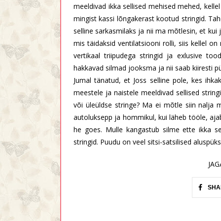
meeldivad ikka sellised mehised mehed, kellel
mingist kassi lõngakerast kootud stringid. Tah
selline sarkasmilaks ja nii ma mõtlesin, et kui 
mis täidaksid ventilatsiooni rolli, siis kellel
vertikaal triipudega stringid ja exlusive too
hakkavad silmad jooksma ja nii saab kiiresti pü
Jumal tänatud, et Joss selline pole, kes ihkak
meestele ja naistele meeldivad sellised stri
või üleüldse stringe? Ma ei mõtle siin nalja 
autoluksepp ja hommikul, kui läheb tööle, aja
he goes. Mulle kangastub silme ette ikka se
stringid. Puudu on veel sitsi-satsilised aluspüks
JAG
SHA