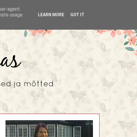
user-agent
erate usage
LEARN MORE
GOT IT