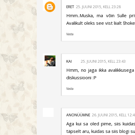
ERET
25. JUUNI 2015, KELL 23:28
Hmm..Muska, ma võin Sulle pri
Avalikult oleks see vist liialt šhok
Vasta
KAI
25. JUUNI 2015, KELL 23:43
Hmm, no jaga ikka avalikkusega 
diskussiooni :P
Vasta
ANONÜÜMNE
26. JUUNI 2015, KELL 12:
Aga kui sa oled pime, siis kuid
täpselt aru, kuidas sa siis blogi 