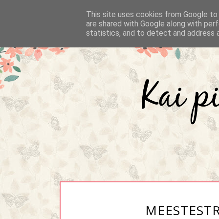
This site uses cookies from Google to d
are shared with Google along with perf
statistics, and to detect and address 
MEESTESTR