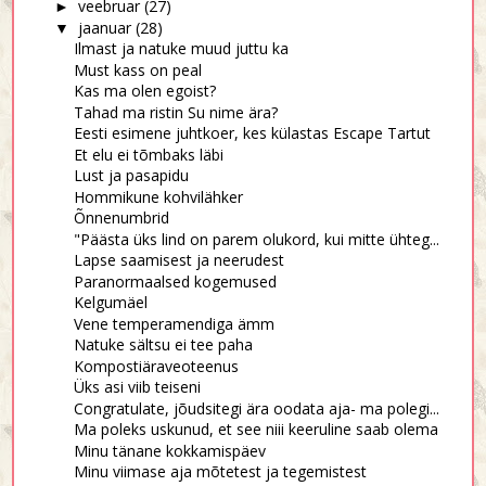
veebruar
(27)
►
jaanuar
(28)
▼
Ilmast ja natuke muud juttu ka
Must kass on peal
Kas ma olen egoist?
Tahad ma ristin Su nime ära?
Eesti esimene juhtkoer, kes külastas Escape Tartut
Et elu ei tõmbaks läbi
Lust ja pasapidu
Hommikune kohvilähker
Õnnenumbrid
"Päästa üks lind on parem olukord, kui mitte ühteg...
Lapse saamisest ja neerudest
Paranormaalsed kogemused
Kelgumäel
Vene temperamendiga ämm
Natuke sältsu ei tee paha
Kompostiäraveoteenus
Üks asi viib teiseni
Congratulate, jõudsitegi ära oodata aja- ma polegi...
Ma poleks uskunud, et see niii keeruline saab olema
Minu tänane kokkamispäev
Minu viimase aja mõtetest ja tegemistest