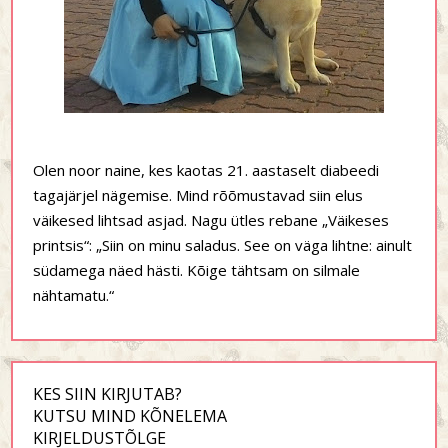
Olen noor naine, kes kaotas 21. aastaselt diabeedi
tagajärjel nägemise. Mind rõõmustavad siin elus
väikesed lihtsad asjad. Nagu ütles rebane „Väikeses
printsis“: „Siin on minu saladus. See on väga lihtne: ainult
südamega näed hästi. Kõige tähtsam on silmale
nähtamatu.“
KES SIIN KIRJUTAB?
KUTSU MIND KÕNELEMA
KIRJELDUSTÕLGE