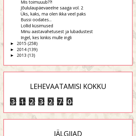
Mis toimuuub??!
Jõululaupäevaeelne saaga vol. 2
Üks, kaks, ma olen ikka veel paks
Bussi oodates...
Lollid küsimused
Minu aastavahetusest ja lubadustest
Ingel, kes kinkis mulle ingli
2015
(258)
►
2014
(139)
►
2013
(13)
►
LEHEVAATAMISI KOKKU
3
1
2
3
2
7
0
JÄLGIJAD