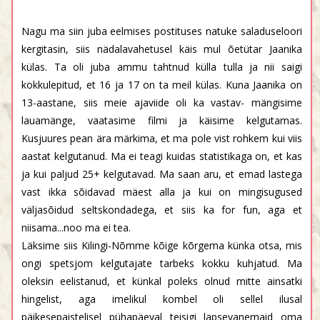
Nagu ma siin juba eelmises postituses natuke saladuseloori
kergitasin, siis nädalavahetusel käis mul õetütar Jaanika
külas. Ta oli juba ammu tahtnud külla tulla ja nii saigi
kokkulepitud, et 16 ja 17 on ta meil külas. Kuna Jaanika on
13-aastane, siis meie ajaviide oli ka vastav- mängisime
lauamänge, vaatasime filmi ja käisime kelgutamas.
Kusjuures pean ära märkima, et ma pole vist rohkem kui viis
aastat kelgutanud. Ma ei teagi kuidas statistikaga on, et kas
ja kui paljud 25+ kelgutavad. Ma saan aru, et emad lastega
vast ikka sõidavad mäest alla ja kui on mingisugused
väljasõidud seltskondadega, et siis ka for fun, aga et
niisama...noo ma ei tea.
Läksime siis Kilingi-Nõmme kõige kõrgema künka otsa, mis
ongi spetsjom kelgutajate tarbeks kokku kuhjatud. Ma
oleksin eelistanud, et künkal poleks olnud mitte ainsatki
hingelist, aga imelikul kombel oli sellel ilusal
päikesepaistelisel pühapäeval teisigi lapsevanemaid oma