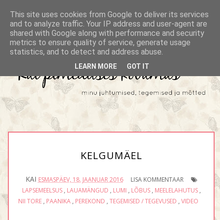
This site uses cookies from Google to deliver its services
and to analyze traffic. Your IP address and user-agent are
shared with Google along with performance and security
metrics to ensure quality of service, generate usage
statistics, and to detect and address abuse.
LEARN MORE
GOT IT
KELGUMÄEL
KAI
ESMASPÄEV, 18. JAANUAR 2016
LISA KOMMENTAAR
LAPSEMEELSUS
,
LAUAMÄNGUD
,
LUMI
,
LÕBUS
,
MEELELAHUTUS
,
NII TORE
,
PAANIKA
,
PEREKOND
,
TEGEMISED / TEGEVUSED
,
VIDEO