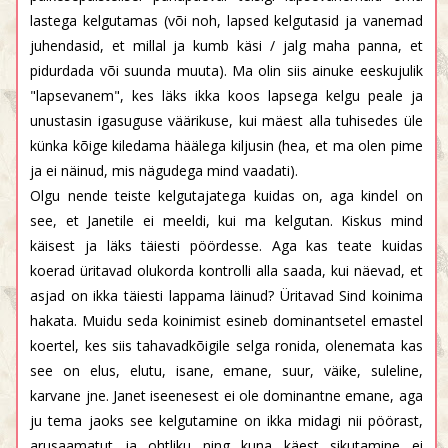
lastega kelgutamas (või noh, lapsed kelgutasid ja vanemad
juhendasid, et millal ja kumb käsi / jalg maha panna, et
pidurdada või suunda muuta). Ma olin siis ainuke eeskujulik
"lapsevanem", kes läks ikka koos lapsega kelgu peale ja
unustasin igasuguse väärikuse, kui mäest alla tuhisedes üle
künka kõige kiledama häälega kiljusin (hea, et ma olen pime
ja ei näinud, mis nägudega mind vaadati).
Olgu nende teiste kelgutajatega kuidas on, aga kindel on
see, et Janetile ei meeldi, kui ma kelgutan. Kiskus mind
käisest ja läks täiesti pöördesse. Aga kas teate kuidas
koerad üritavad olukorda kontrolli alla saada, kui näevad, et
asjad on ikka täiesti lappama läinud? Üritavad Sind koinima
hakata. Muidu seda koinimist esineb dominantsetel emastel
koertel, kes siis tahavadkõigile selga ronida, olenemata kas
see on elus, elutu, isane, emane, suur, väike, suleline,
karvane jne. Janet iseenesest ei ole dominantne emane, aga
ju tema jaoks see kelgutamine on ikka midagi nii pöörast,
arusaamatut ja ohtliku ning kuna käest sikutamine ei