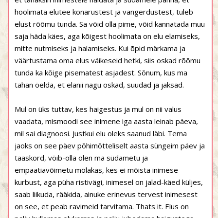
hoolimata elutee konarustest ja vangerdustest, tuleb
elust rõõmu tunda. Sa võid olla pime, võid kannatada muu
saja häda käes, aga kõigest hoolimata on elu elamiseks,
mitte nutmiseks ja halamiseks. Kui õpid märkama ja
väärtustama oma elus väikeseid hetki, siis oskad rõõmu
tunda ka kõige pisematest asjadest. Sõnum, kus ma
tahan öelda, et elanii nagu oskad, suudad ja jaksad.
Mul on üks tuttav, kes haigestus ja mul on nii valus
vaadata, mismoodi see inimene iga aasta leinab päeva,
mil sai diagnoosi. Justkui elu oleks saanud läbi. Tema
jaoks on see päev põhimõtteliselt aasta süngeim päev ja
taaskord, võib-olla olen ma südametu ja
empaatiavõimetu mölakas, kes ei mõista inimese
kurbust, aga püha ristivägi, inimesel on jalad-käed küljes,
saab liikuda, rääkida, ainuke erinevus tervest inimesest
on see, et peab ravimeid tarvitama. Thats it. Elus on