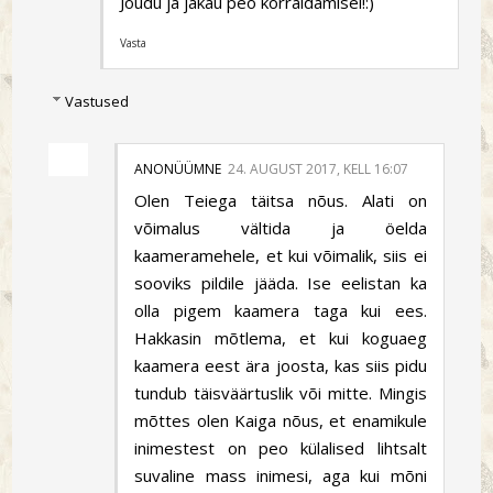
Jõudu ja jakau peo korraldamisel!:)
Vasta
Vastused
ANONÜÜMNE
24. AUGUST 2017, KELL 16:07
Olen Teiega täitsa nõus. Alati on
võimalus vältida ja öelda
kaameramehele, et kui võimalik, siis ei
sooviks pildile jääda. Ise eelistan ka
olla pigem kaamera taga kui ees.
Hakkasin mõtlema, et kui koguaeg
kaamera eest ära joosta, kas siis pidu
tundub täisväärtuslik või mitte. Mingis
mõttes olen Kaiga nõus, et enamikule
inimestest on peo külalised lihtsalt
suvaline mass inimesi, aga kui mõni