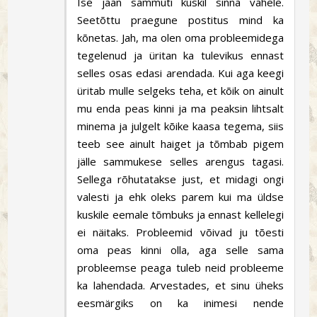
Ise jään sammuti kuskil sinna vahele.
Seetõttu praegune postitus mind ka
kõnetas. Jah, ma olen oma probleemidega
tegelenud ja üritan ka tulevikus ennast
selles osas edasi arendada. Kui aga keegi
üritab mulle selgeks teha, et kõik on ainult
mu enda peas kinni ja ma peaksin lihtsalt
minema ja julgelt kõike kaasa tegema, siis
teeb see ainult haiget ja tõmbab pigem
jälle sammukese selles arengus tagasi.
Sellega rõhutatakse just, et midagi ongi
valesti ja ehk oleks parem kui ma üldse
kuskile eemale tõmbuks ja ennast kellelegi
ei näitaks. Probleemid võivad ju tõesti
oma peas kinni olla, aga selle sama
probleemse peaga tuleb neid probleeme
ka lahendada. Arvestades, et sinu üheks
eesmärgiks on ka inimesi nende