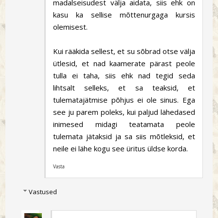
madalseisudest välja aidata, siis ehk on
kasu ka sellise mõttenurgaga kursis
olemisest.
Kui rääkida sellest, et su sõbrad otse välja
ütlesid, et nad kaamerate pärast peole
tulla ei taha, siis ehk nad tegid seda
lihtsalt selleks, et sa teaksid, et
tulematajätmise põhjus ei ole sinus. Ega
see ju parem poleks, kui paljud lähedased
inimesed midagi teatamata peole
tulemata jätaksid ja sa siis mõtleksid, et
neile ei lähe kogu see üritus üldse korda.
Vasta
Vastused