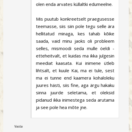
olen enda arvates küllaltki edumeelne.
Mis puutub konkreetselt praegusesse
teemasse, siis siin pole tegu selle ära
hellitatud minaga, kes tahab kõike
saada, vaid minu jaoks oli probleem
selles, mismoodi seda mulle öeldi -
etteheitvalt, et kuidas ma ikka julgesin
meediat kaasata. Kui inimene ütleb
lihtsalt, et kuule Kai, ma ei tule, sest
ma ei tunne end kaamera kohaloleku
juures hästi, siis fine, aga ärgu hakaku
sinna juurde seletama, et oleksid
pidanud ikka inimestega seda arutama
ja see pole hea mõte jne.
Vasta