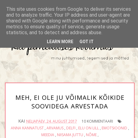
This site uses cookies from Google to deliver its services
and to analyze traffic. Your IP address and user-agent are
shared with Google along with performance and security
metrics to ensure quality of service, generate usage
statistics, and to detect and address abuse.
LEARN MORE
GOT IT
MEH, EI OLE JU VÕIMALIK KÕIKIDE
SOOVIDEGA ARVESTADA
KAI
NELJAPÄEV, 24. AUGUST 2017
10 KOMMENTAARI
ANNA KANNATUST
,
ARVAMUS
,
DELFI
,
ELU ON LILL
,
EMOTSIOONID
,
MEEDIA
,
NIISAMA JUTTU
,
NÕME
,