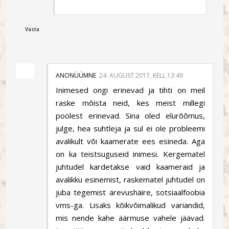
Vasta
ANONÜÜMNE
24. AUGUST 2017, KELL 13:49
Inimesed ongi erinevad ja tihti on meil
raske mõista neid, kes meist millegi
poolest erinevad. Sina oled elurõõmus,
julge, hea suhtleja ja sul ei ole probleemi
avalikult või kaamerate ees esineda. Aga
on ka teistsuguseid inimesi. Kergematel
juhtudel kardetakse vaid kaameraid ja
avalikku esinemist, raskematel juhtudel on
juba tegemist ärevushäire, sotsiaalfoobia
vms-ga. Lisaks kõikvõimalikud variandid,
mis nende kahe äärmuse vahele jäävad.