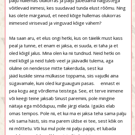
palju hullemas olukorras ja palju jubedama haigustega
võitlevaid inimesi, kes suudavad tunda elust rõõmu. Ning
kas olete märganud, et need kõige hullemas olukorras
inimesed virisevad ja vinguvad kõige vähem?
Ma saan aru, et elus ongi hetki, kus on täielik must kass
peal ja tunne, et enam ei jaksa, ei suuda, ei taha ja et
oled kõigil jalus. Mina olen ka nii tundnud. Neid hetki on
meil kõigil ja neid tuleb veel ja jäävadki tulema, aga
oluline on nendesse mitte takerduda, sest kui
jääd kuskile sinna mülkasse toppama, siis vajudki aina
sügavamale, kuni oled kurguauguni pasas. ennast ei
pea kogu aeg võrdlema teistega. See, et terve inimene
või keegi teine jaksab Sinust paremini, pole mingine
näitaja ega mõõdupuu, mille järgi elada. Igaüks elab
omas tempos. Pole nii, et kui ma ei jaksa teha sama palju
või sama hästi, siis ma parem üldse ei tee, sest kõik on
nii mõttetu. Või kui mul pole nii palju pappi, et lubada