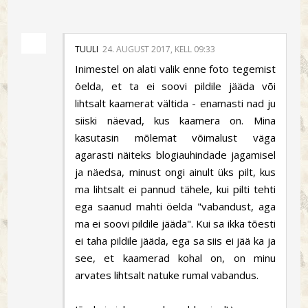
TUULI
24. AUGUST 2017, KELL 09:33
Inimestel on alati valik enne foto tegemist
öelda, et ta ei soovi pildile jääda või
lihtsalt kaamerat vältida - enamasti nad ju
siiski näevad, kus kaamera on. Mina
kasutasin mõlemat võimalust väga
agarasti näiteks blogiauhindade jagamisel
ja näedsa, minust ongi ainult üks pilt, kus
ma lihtsalt ei pannud tähele, kui pilti tehti
ega saanud mahti öelda "vabandust, aga
ma ei soovi pildile jääda". Kui sa ikka tõesti
ei taha pildile jääda, ega sa siis ei jää ka ja
see, et kaamerad kohal on, on minu
arvates lihtsalt natuke rumal vabandus.