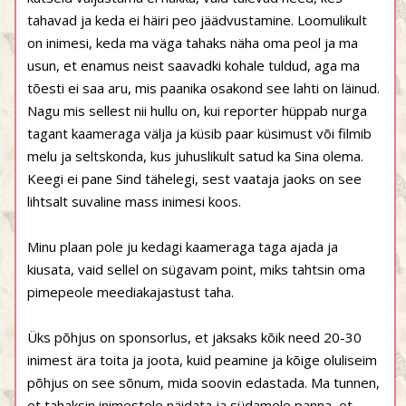
tahavad ja keda ei häiri peo jäädvustamine. Loomulikult
on inimesi, keda ma väga tahaks näha oma peol ja ma
usun, et enamus neist saavadki kohale tuldud, aga ma
tõesti ei saa aru, mis paanika osakond see lahti on läinud.
Nagu mis sellest nii hullu on, kui reporter hüppab nurga
tagant kaameraga välja ja küsib paar küsimust või filmib
melu ja seltskonda, kus juhuslikult satud ka Sina olema.
Keegi ei pane Sind tähelegi, sest vaataja jaoks on see
lihtsalt suvaline mass inimesi koos.
Minu plaan pole ju kedagi kaameraga taga ajada ja
kiusata, vaid sellel on sügavam point, miks tahtsin oma
pimepeole meediakajastust taha.
Üks põhjus on sponsorlus, et jaksaks kõik need 20-30
inimest ära toita ja joota, kuid peamine ja kõige oluliseim
põhjus on see sõnum, mida soovin edastada. Ma tunnen,
et tahaksin inimestele näidata ja südamele panna, et