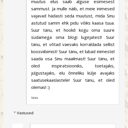
muutus elus saab alguse esimesest
sammust. Ja mulle näib, et meie inimesed
vajavad hädasti seda muutust, mida Sinu
astutud samm ehk pidu võiks kaasa tuua.
Suur tänu, et hoolid kogu oma suure
südamega oma blogi lugejatest! Suur
tänu, et võtad vaevaks korraldada sellist
koosviibimist! Suur tänu, et lubad inimestel
saada osa Sinu maailmast! Suur tänu, et
oled inspiratsiooniks, toetajaks,
julgustajaks, elu õnneliku külje avajaks
saatusekaaslastele! Suur tänu, et oled
olemas! :)
Vasta
Vastused