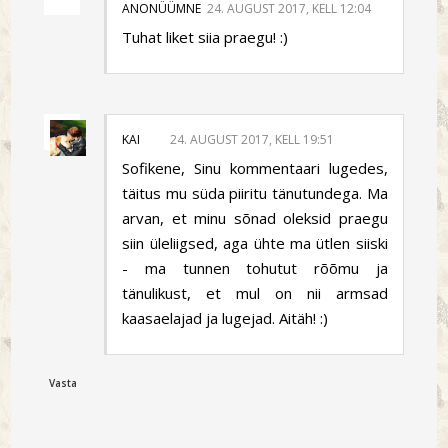
ANONÜÜMNE
24. AUGUST 2017, KELL 12:04
Tuhat liket siia praegu! :)
KAI
24. AUGUST 2017, KELL 19:51
Sofikene, Sinu kommentaari lugedes,
täitus mu süda piiritu tänutundega. Ma
arvan, et minu sõnad oleksid praegu
siin üleliigsed, aga ühte ma ütlen siiski
- ma tunnen tohutut rõõmu ja
tänulikust, et mul on nii armsad
kaasaelajad ja lugejad. Aitäh! :)
Vasta