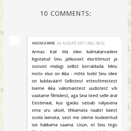
10 COMMENTS:
ANONÜÜMNE
24. AUGUST 2017, KELL 08:32
Armas Kai! Ma olen kulmukarvadeni
liigutatud Sinu jätkuvast elurõõmust ja
soovist midagi sellist korraldada. Minu
moto elus on ikka - mõte loeb! Sinu idee
on kuldaväärt! Sellistest ettevõtmistest
loeme ikka välismaistest uudistest või
vaatame filmidest, aga Sina teed selle ära!
Eestimaal, kus igaüks seisab näljasena
oma uru uksel, tihkamata naabri käest
soola laenata, sest me oleme kodeeritud
ise hakkama saama. Usun, et Sinu tegu