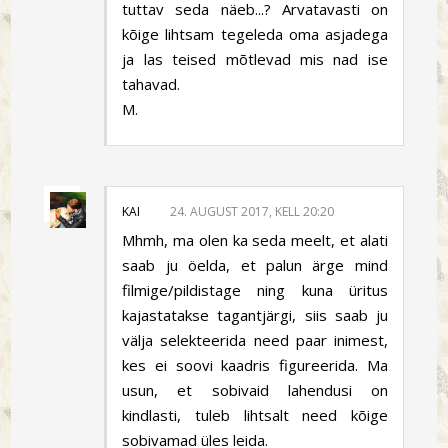
tuttav seda näeb...? Arvatavasti on
kõige lihtsam tegeleda oma asjadega
ja las teised mõtlevad mis nad ise
tahavad.
M.
KAI
24. AUGUST 2017, KELL 20:20
Mhmh, ma olen ka seda meelt, et alati
saab ju öelda, et palun ärge mind
filmige/pildistage ning kuna üritus
kajastatakse tagantjärgi, siis saab ju
välja selekteerida need paar inimest,
kes ei soovi kaadris figureerida. Ma
usun, et sobivaid lahendusi on
kindlasti, tuleb lihtsalt need kõige
sobivamad üles leida.