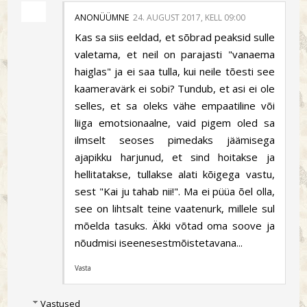
ANONÜÜMNE
24. AUGUST 2017, KELL 09:00
Kas sa siis eeldad, et sõbrad peaksid sulle
valetama, et neil on parajasti "vanaema
haiglas" ja ei saa tulla, kui neile tõesti see
kaameravärk ei sobi? Tundub, et asi ei ole
selles, et sa oleks vähe empaatiline või
liiga emotsionaalne, vaid pigem oled sa
ilmselt seoses pimedaks jäämisega
ajapikku harjunud, et sind hoitakse ja
hellitatakse, tullakse alati kõigega vastu,
sest "Kai ju tahab nii!". Ma ei püüa õel olla,
see on lihtsalt teine vaatenurk, millele sul
mõelda tasuks. Äkki võtad oma soove ja
nõudmisi iseenesestmõistetavana...
Vasta
Vastused