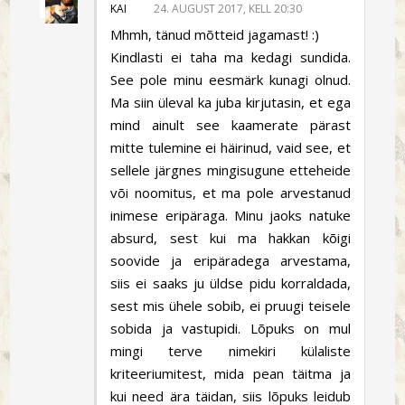
KAI
24. AUGUST 2017, KELL 20:30
Mhmh, tänud mõtteid jagamast! :)
Kindlasti ei taha ma kedagi sundida.
See pole minu eesmärk kunagi olnud.
Ma siin üleval ka juba kirjutasin, et ega
mind ainult see kaamerate pärast
mitte tulemine ei häirinud, vaid see, et
sellele järgnes mingisugune etteheide
või noomitus, et ma pole arvestanud
inimese eripäraga. Minu jaoks natuke
absurd, sest kui ma hakkan kõigi
soovide ja eripäradega arvestama,
siis ei saaks ju üldse pidu korraldada,
sest mis ühele sobib, ei pruugi teisele
sobida ja vastupidi. Lõpuks on mul
mingi terve nimekiri külaliste
kriteeriumitest, mida pean täitma ja
kui need ära täidan, siis lõpuks leidub