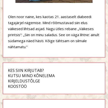
Olen noor naine, kes kaotas 21. aastaselt diabeedi
tagajärjel nägemise. Mind rõõmustavad siin elus
väikesed lihtsad asjad. Nagu ütles rebane „Väikeses
printsis“: „Siin on minu saladus. See on väga lihtne: ainult
südamega näed hästi. Kõige tähtsam on silmale
nähtamatu.“
KES SIIN KIRJUTAB?
KUTSU MIND KÕNELEMA
KIRJELDUSTÕLGE
KOOSTÖÖ