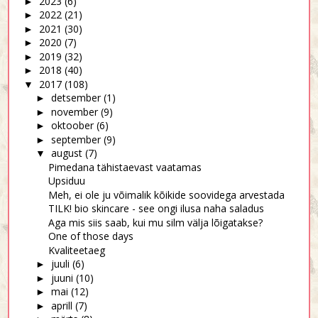
2023
(6)
►
2022
(21)
►
2021
(30)
►
2020
(7)
►
2019
(32)
►
2018
(40)
►
2017
(108)
▼
detsember
(1)
►
november
(9)
►
oktoober
(6)
►
september
(9)
►
august
(7)
▼
Pimedana tähistaevast vaatamas
Upsiduu
Meh, ei ole ju võimalik kõikide soovidega arvestada
TILK! bio skincare - see ongi ilusa naha saladus
Aga mis siis saab, kui mu silm välja lõigatakse?
One of those days
Kvaliteetaeg
juuli
(6)
►
juuni
(10)
►
mai
(12)
►
aprill
(7)
►