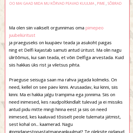
OO MAI GAAD MIDA MU KÕRVAD PEAVAD KUULMA
,
PIME
,
SÕBRAD
Ma olen siin vaikselt orgunnimas oma
pimepeo
juubeliüritust
ja praeguseks on kuupäev teada ja asukoht paigas
ning et Delfi kajastab samuti antud üritust. Ma olin nagu
ülirõõmus, kui sain teada, et võin Delfiga arvestada. Kuid
siis hakkas üks rist ja viletsus pihta.
Praeguse seisuga saan ma rahva jagada kolmeks. On
need, kellel on see päev kinni. Arusaadav, kui kinni, siis
kinni. Ma ei hakka jalgu trampima ega jonnima. Siis on
need inimesed, kes raudpoltkindlalt tulevad ja ei missiks
antud pidu mitte mingi hinna eest ja siis on need
inimesed, kes kaaluvad tõsiselt peole tulemata jätmist,
sest kohal on... kaamerad. Nagu
#pmidapestopastatmapeankuulma!? Te oleksite pidanud