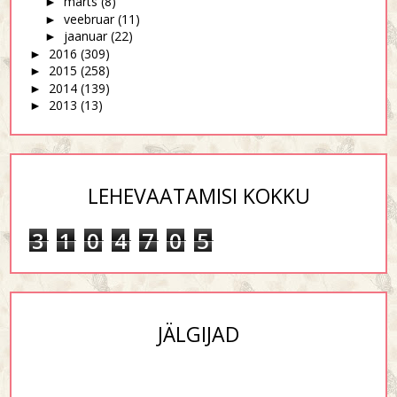
märts
(8)
►
veebruar
(11)
►
jaanuar
(22)
►
2016
(309)
►
2015
(258)
►
2014
(139)
►
2013
(13)
►
LEHEVAATAMISI KOKKU
3
1
0
4
7
0
5
JÄLGIJAD