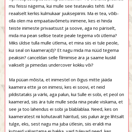
mu feissi nägema, kui mulle see teatavaks tehti. Mul
reaalselt kerkis kulmukaar juuksepiirini. Ma ei tea, võib-
olla olen ma empaatiavõimetu inimene, kes ei hinda
teiste inimeste privaatsust ja soove, aga no päriselt,
mida ma pean sellise teate peale tegema või ütlema?
Miks üldse tulla mulle ütlema, et mina siis ei tule peole,
kui seal on kaamera(d)? Et nagu mida ma nüüd tegema
peaksin? canceldan selle filmimise ära ja saame kuskil
vaikselt ja pimedas undercover kokku või?
Ma püüan mõista, et inimestel on õigus mitte jääda
kaamera ette ja on inimesi, kes ei soovi, et neid
pildistataks ja värki, aga palun, kui Sulle ei sobi, et peol on
kaamerad, siis ära tule mulle seda nina peale viskama, et
see ja too lahendus ei sobi ja blablablaa. Need, kes on
kaameratest nii kohutavalt häiritud, siis palun ärge lihtsalt
tulge, eks, sest nagu ma juba ütlesin, siis eraldi ma
kutseid väljastama ei hakka, vaid tulevad need, kes