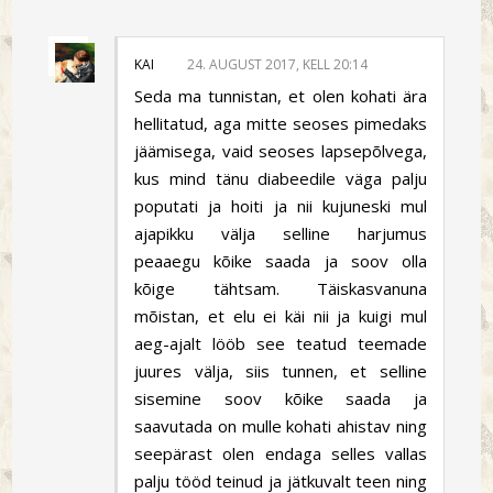
KAI
24. AUGUST 2017, KELL 20:14
Seda ma tunnistan, et olen kohati ära
hellitatud, aga mitte seoses pimedaks
jäämisega, vaid seoses lapsepõlvega,
kus mind tänu diabeedile väga palju
poputati ja hoiti ja nii kujuneski mul
ajapikku välja selline harjumus
peaaegu kõike saada ja soov olla
kõige tähtsam. Täiskasvanuna
mõistan, et elu ei käi nii ja kuigi mul
aeg-ajalt lööb see teatud teemade
juures välja, siis tunnen, et selline
sisemine soov kõike saada ja
saavutada on mulle kohati ahistav ning
seepärast olen endaga selles vallas
palju tööd teinud ja jätkuvalt teen ning