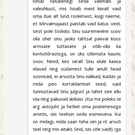
lõhub natukenegi seda valehäbi ja
valeuhkust, mis hoiab meid kiivalt vaid
oma õue alt lund rookimast, kuigi näeme,
et kõrvalmajaast paistab vaid katus veel,
sest pole töökäsi. Sinu suuremeelne soov
olla ühel sinu jaoks tähtsal päeval koos
armsate tuttavate ja võib-olla ka
kontvõõrastega, on üks ütlemata kaunis
soov. Need, kes siiralt Sinu elule kaasa
elavad ning südamest Sulle ainult head
soovivad, ei arvusta Sinu valikuid, kuidas ja
mida peo korraldamisel teed, vaid
tunnustavad Sinu julgust ja tahet see ellu
viia ning pakuvad abikäsi. (Kui ma poleks nii
arg autojuht ja hetkel oma pisiinimesega
ametis, siis teeksin seda esimesena. Kui
on midagi, mida saan teha siin ja nt arvuti
teel ning mis aitaks Sind, siis ütle vaid!) Iga