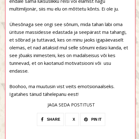
endale sama luksuslikku reisi või elamist nagu
multimiljonär, siis mu elu on mõttetu kõnts. Ei ole ju.
Ühesõnaga see ongi see sõnum, mida tahan läbi oma
ürituse massidesse edastada ja seepärast ma tahangi,
et sõbrad ja tuttavad, kes on minu jaoks igapäevaselt
olemas, et nad aitaksid mul selle sõnumi edasi kanda, et
see jõuaks inimesteni, kes on madalseisus või kes
tunnevad, et on kaotanud motivatsiooni või usu
endasse.
Boohoo, ma muutusin vist veits emotsionaalseks.
Igatahes tänud tähelepanu eest!
JAGA SEDA POSTITUST
SHARE
X
PIN IT