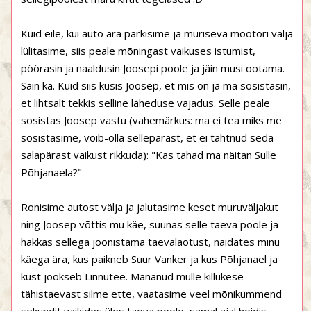
Kuid eile, kui auto ära parkisime ja müriseva mootori välja
lülitasime, siis peale mõningast vaikuses istumist,
pöörasin ja naaldusin Joosepi poole ja jäin musi ootama.
Sain ka. Kuid siis küsis Joosep, et mis on ja ma sosistasin,
et lihtsalt tekkis selline läheduse vajadus. Selle peale
sosistas Joosep vastu (vahemärkus: ma ei tea miks me
sosistasime, võib-olla sellepärast, et ei tahtnud seda
salapärast vaikust rikkuda): "Kas tahad ma näitan Sulle
Põhjanaela?"
Ronisime autost välja ja jalutasime keset muruväljakut
ning Joosep võttis mu käe, suunas selle taeva poole ja
hakkas sellega joonistama taevalaotust, näidates minu
käega ära, kus paikneb Suur Vanker ja kus Põhjanael ja
kust jookseb Linnutee. Mananud mulle killukese
tähistaevast silme ette, vaatasime veel mõnikümmend