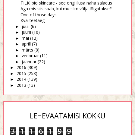
TILK! bio skincare - see ongi ilusa naha saladus
Aga mis siis saab, kui mu silm välja lõigatakse?
One of those days
Kvaliteetaeg
juuli
(6)
►
juuni
(10)
►
mai
(12)
►
aprill
(7)
►
märts
(8)
►
veebruar
(11)
►
jaanuar
(22)
►
2016
(309)
►
2015
(258)
►
2014
(139)
►
2013
(13)
►
LEHEVAATAMISI KOKKU
3
1
1
6
1
9
9