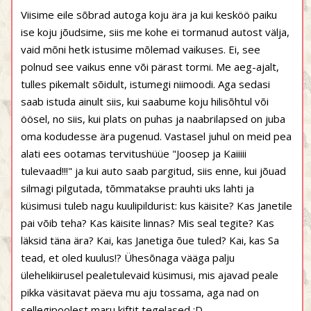
Viisime eile sõbrad autoga koju ära ja kui kesköö paiku
ise koju jõudsime, siis me kohe ei tormanud autost välja,
vaid mõni hetk istusime mõlemad vaikuses. Ei, see
polnud see vaikus enne või pärast tormi. Me aeg-ajalt,
tulles pikemalt sõidult, istumegi niimoodi. Aga sedasi
saab istuda ainult siis, kui saabume koju hilisõhtul või
öösel, no siis, kui plats on puhas ja naabrilapsed on juba
oma kodudesse ära pugenud. Vastasel juhul on meid pea
alati ees ootamas tervitushüüe "Joosep ja Kaiiiii
tulevaad!!!" ja kui auto saab pargitud, siis enne, kui jõuad
silmagi pilgutada, tõmmatakse prauhti uks lahti ja
küsimusi tuleb nagu kuulipildurist: kus käisite? Kas Janetile
pai võib teha? Kas käisite linnas? Mis seal tegite? Kas
läksid täna ära? Kai, kas Janetiga õue tuled? Kai, kas Sa
tead, et oled kuulus!? Ühesõnaga vääga palju
ülehelikiirusel pealetulevaid küsimusi, mis ajavad peale
pikka väsitavat päeva mu aju tossama, aga nad on
sellegipoolest maru kiftit tegelased :D