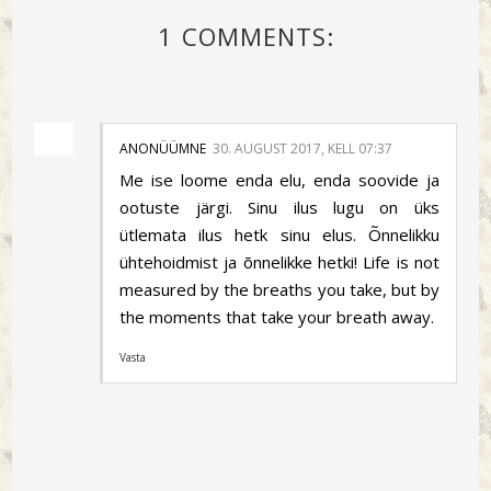
1 COMMENTS:
ANONÜÜMNE
30. AUGUST 2017, KELL 07:37
Me ise loome enda elu, enda soovide ja
ootuste järgi. Sinu ilus lugu on üks
ütlemata ilus hetk sinu elus. Õnnelikku
ühtehoidmist ja õnnelikke hetki! Life is not
measured by the breaths you take, but by
the moments that take your breath away.
Vasta