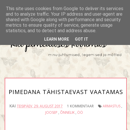
This site uses cookies from Google to deliver its services
and to analyze traffic. Your IP address and user-agent are
shared with Google along with performance and security
metrics to ensure quality of service, generate usage
statistics, and to detect and address abuse.
LEARN MORE
GOT IT
PIMEDANA TÄHISTAEVAST VAATAMAS
KAI
TEISIPÄEV, 29. AUGUST 2017
1 KOMMENTAAR
ARMASTUS
,
JOOSEP
,
ÕNNELIK
,
ÖÖ