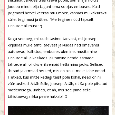
sekundit vaikides üles taeva poole, samal ajal hoidis
Joosep mind selja tagant oma soojas embuses. Kuid
järgmisel hetkel keeras mu ümber, kahmas mu kaksiraksi
sülle, tegi musi ja ütles: "Me tegime nüüd täpselt
Linnutee all musi!" :)
Kogu see aeg, mil uudistasime taevast, mil Joosep
kirjeldas mulle tähti, taevast ja kuidas nad omavahel
paiknevad, kallistus, embuses olemine, musitamine
Linnutee all ja käsikäes jalutamine nende samade
tähtede all, oli üks erilisemaid hetki minu jaoks. Sellised
lihtsad ja armsad hetked, mis on ainult meie kahe omad.
Hetked, kus mitte kedagi teist pole kohal, need on nii
väärtuslikud. Aitäh Sulle, Joosep! Aitäh, et Sa pole piiratud
mõtlemisega, umbes, et ah, mis see pime selle
tähistaevaga ikka peale hakkab! :D