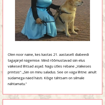
Olen noor naine, kes kaotas 21. aastaselt diabeedi
tagajärjel nägemise. Mind rõõmustavad siin elus
väikesed lihtsad asjad. Nagu ütles rebane „Väikeses
printsis“: „Siin on minu saladus. See on väga lihtne: ainult
südamega näed hästi. Kõige tähtsam on silmale
nähtamatu.“