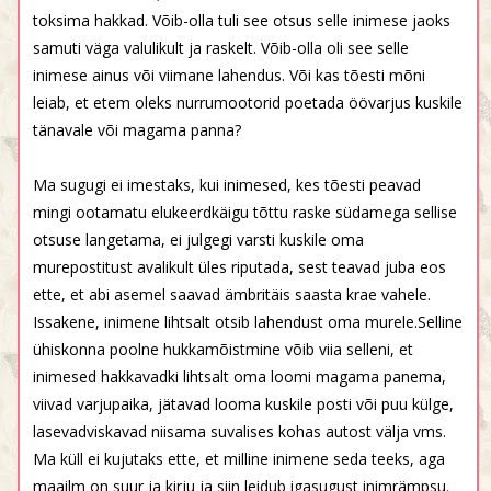
toksima hakkad. Võib-olla tuli see otsus selle inimese jaoks
samuti väga valulikult ja raskelt. Võib-olla oli see selle
inimese ainus või viimane lahendus. Või kas tõesti mõni
leiab, et etem oleks nurrumootorid poetada öövarjus kuskile
tänavale või magama panna?
Ma sugugi ei imestaks, kui inimesed, kes tõesti peavad
mingi ootamatu elukeerdkäigu tõttu raske südamega sellise
otsuse langetama, ei julgegi varsti kuskile oma
murepostitust avalikult üles riputada, sest teavad juba eos
ette, et abi asemel saavad ämbritäis saasta krae vahele.
Issakene, inimene lihtsalt otsib lahendust oma murele.Selline
ühiskonna poolne hukkamõistmine võib viia selleni, et
inimesed hakkavadki lihtsalt oma loomi magama panema,
viivad varjupaika, jätavad looma kuskile posti või puu külge,
lasevadviskavad niisama suvalises kohas autost välja vms.
Ma küll ei kujutaks ette, et milline inimene seda teeks, aga
maailm on suur ja kirju ja siin leidub igasugust inimrämpsu.