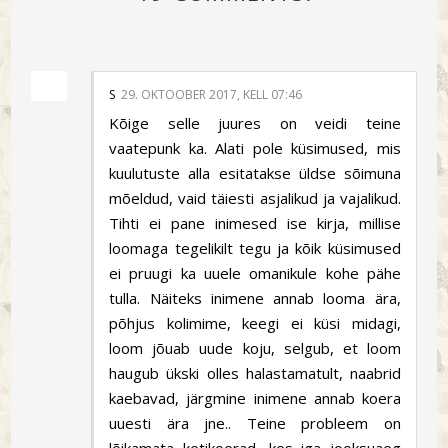
S
29. OKTOOBER 2017, KELL 07:46
Kõige selle juures on veidi teine
vaatepunk ka. Alati pole küsimused, mis
kuulutuste alla esitatakse üldse sõimuna
mõeldud, vaid täiesti asjalikud ja vajalikud.
Tihti ei pane inimesed ise kirja, millise
loomaga tegelikilt tegu ja kõik küsimused
ei pruugi ka uuele omanikule kohe pähe
tulla. Näiteks inimene annab looma ära,
põhjus kolimime, keegi ei küsi midagi,
loom jõuab uude koju, selgub, et loom
haugub ükski olles halastamatult, naabrid
kaebavad, järgmine inimene annab koera
uuesti ära jne.. Teine probleem on
lõikamata ketikoerad, kes iga jooksuaeg