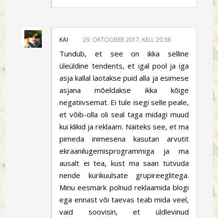
KAI
29. OKTOOBER 2017, KELL 20:38
Tundub, et see on ikka selline
üleüldine tendents, et igal pool ja iga
asja kallal laotakse puid alla ja esimese
asjana mõeldakse ikka kõige
negatiivsemat. Ei tule isegi selle peale,
et võib-olla oli seal taga midagi muud
kui klikid ja reklaam. Näiteks see, et ma
pimeda inimesena kasutan arvutit
ekraanilugemisprogrammiga ja ma
ausalt ei tea, kust ma saan tutvuda
nende kurikuulsate grupireeglitega.
Minu eesmärk polnud reklaamida blogi
ega ennast või taevas teab mida veel,
vaid soovisin, et üldlevinud