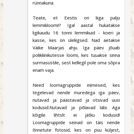
rünnakuna.
Teate, et Eestis on liiga palju
lemmikloomi!? Igal aastal hukatakse
ligikaudu 16 tonni lemmikuid - koeri ja
kasse, kes on üleliigsed. Nad aetakse
Väike Maarjas ahju. Iga päev jõuab
polikliinikutesse loomi, kes tuuakse sinna
surmasüstile, sest kellegil pole oma sõpra
enam vaja.
Need loomagruppide inimesed, kes
tegelevad nende muredega iga päev,
nutavad ja päästavad ja otsivad uusi
kodusid.Nutavad ja põlavad läbi. Aga
kõigile lihtslt ei jätku kodusid!
Loomagruppide seinad on täis nende
õnnetute fotosid, kes on puu küljest,