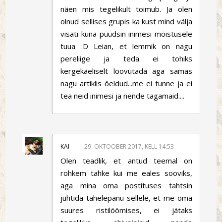
näen mis tegelikult toimub. Ja olen
olnud sellises grupis ka kust mind välja
visati kuna püüdsin inimesi mõistusele
tuua :D Leian, et lemmik on nagu
pereliige ja teda ei tohiks
kergekäeliselt loovutada aga samas
nagu artiklis öeldud...me ei tunne ja ei
tea neid inimesi ja nende tagamaid....
KAI
29. OKTOOBER 2017, KELL 14:53
Olen teadlik, et antud teemal on
rohkem tahke kui me eales sooviks,
aga mina oma postituses tahtsin
juhtida tähelepanu sellele, et me oma
suures ristilöömises, ei jätaks