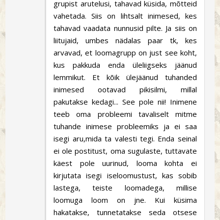
grupist arutelusi, tahavad küsida, mõtteid
vahetada. Siis on lihtsalt inimesed, kes
tahavad vaadata nunnusid pilte. Ja siis on
liitujaid, umbes nädalas paar tk, kes
arvavad, et loomagrupp on just see koht,
kus pakkuda enda üleliigseks jäänud
lemmikut. Et kõik ülejäänud tuhanded
inimesed ootavad pikisilmi, millal
pakutakse kedagi... See pole nii! Inimene
teeb oma probleemi tavaliselt mitme
tuhande inimese probleemiks ja ei saa
isegi aru,mida ta valesti tegi. Enda seinal
ei ole postitust, oma sugulaste, tuttavate
käest pole uurinud, looma kohta ei
kirjutata isegi iseloomustust, kas sobib
lastega, teiste loomadega, millise
loomuga loom on jne. Kui küsima
hakatakse, tunnetatakse seda otsese