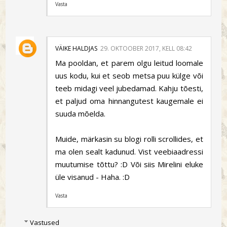
Vasta
VÄIKE HALDJAS
29. OKTOOBER 2017, KELL 08:42
Ma pooldan, et parem olgu leitud loomale
uus kodu, kui et seob metsa puu külge või
teeb midagi veel jubedamad. Kahju tõesti,
et paljud oma hinnangutest kaugemale ei
suuda mõelda.
Muide, märkasin su blogi rolli scrollides, et
ma olen sealt kadunud. Vist veebiaadressi
muutumise tõttu? :D Või siis Mirelini eluke
üle visanud - Haha. :D
Vasta
Vastused