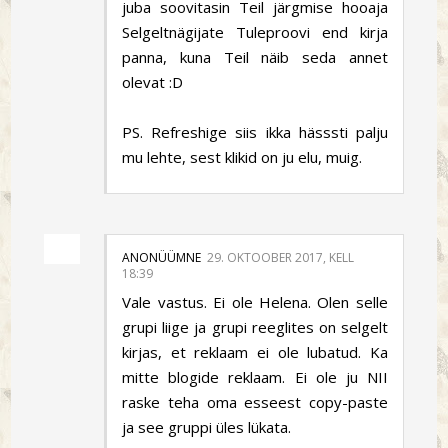
juba soovitasin Teil järgmise hooaja
Selgeltnägijate Tuleproovi end kirja
panna, kuna Teil näib seda annet
olevat :D
PS. Refreshige siis ikka hässsti palju
mu lehte, sest klikid on ju elu, muig.
ANONÜÜMNE
29. OKTOOBER 2017, KELL
18:39
Vale vastus. Ei ole Helena. Olen selle
grupi liige ja grupi reeglites on selgelt
kirjas, et reklaam ei ole lubatud. Ka
mitte blogide reklaam. Ei ole ju NII
raske teha oma esseest copy-paste
ja see gruppi üles lükata.