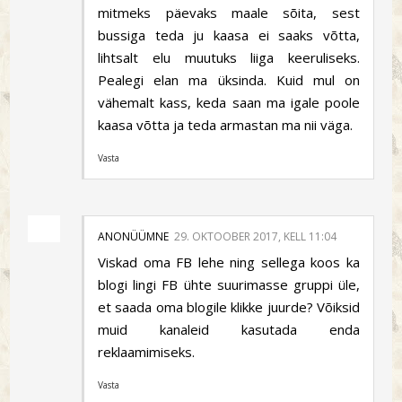
mitmeks päevaks maale sõita, sest
bussiga teda ju kaasa ei saaks võtta,
lihtsalt elu muutuks liiga keeruliseks.
Pealegi elan ma üksinda. Kuid mul on
vähemalt kass, keda saan ma igale poole
kaasa võtta ja teda armastan ma nii väga.
Vasta
ANONÜÜMNE
29. OKTOOBER 2017, KELL 11:04
Viskad oma FB lehe ning sellega koos ka
blogi lingi FB ühte suurimasse gruppi üle,
et saada oma blogile klikke juurde? Võiksid
muid kanaleid kasutada enda
reklaamimiseks.
Vasta