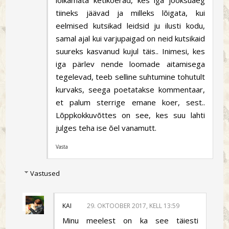
tiineks jäävad ja milleks lõigata, kui
eelmised kutsikad leidsid ju ilusti kodu,
samal ajal kui varjupaigad on neid kutsikaid
suureks kasvanud kujul täis.. Inimesi, kes
iga pärlev nende loomade aitamisega
tegelevad, teeb selline suhtumine tohutult
kurvaks, seega poetatakse kommentaar,
et palum sterrige emane koer, sest..
Lõppkokkuvõttes on see, kes suu lahti
julges teha ise õel vanamutt.
Vasta
Vastused
KAI
29. OKTOOBER 2017, KELL 13:59
Minu meelest on ka see täiesti