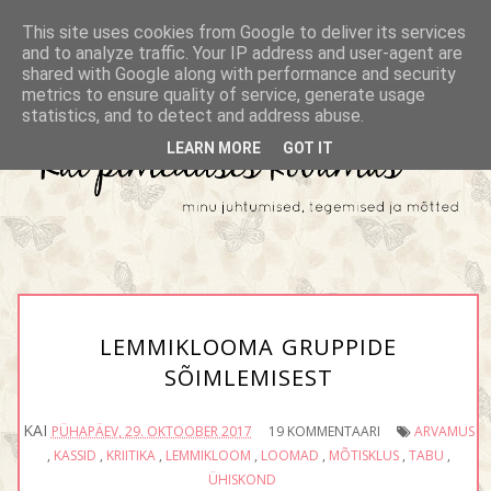
This site uses cookies from Google to deliver its services
and to analyze traffic. Your IP address and user-agent are
shared with Google along with performance and security
metrics to ensure quality of service, generate usage
statistics, and to detect and address abuse.
LEARN MORE
GOT IT
LEMMIKLOOMA GRUPPIDE
SÕIMLEMISEST
KAI
PÜHAPÄEV, 29. OKTOOBER 2017
19 KOMMENTAARI
ARVAMUS
,
KASSID
,
KRIITIKA
,
LEMMIKLOOM
,
LOOMAD
,
MÕTISKLUS
,
TABU
,
ÜHISKOND