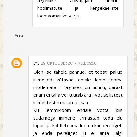
tegelikke abivajajaid nende
hoolimatute ja kergekäeliste
loomaomanike varju.
Vasta
LYS
29. OKTOOBER 2017, KELL 09:56
Olen ise tähele pannud, et tõesti paljud
inimesed võtavad omale lemmiklooma
mõtlemata - "alguses on nunnu, pärast
enam ei taha või tüütab ära". Vot sellistest
inimestest mina aru ei saa.
Kui lemmikloom endale võtta, siis
südamega inimene armastab teda elu
lõpuni ja kohtleb oma looma kui pereliiget.
Ja enda pereliiget ju ei anta iialgi