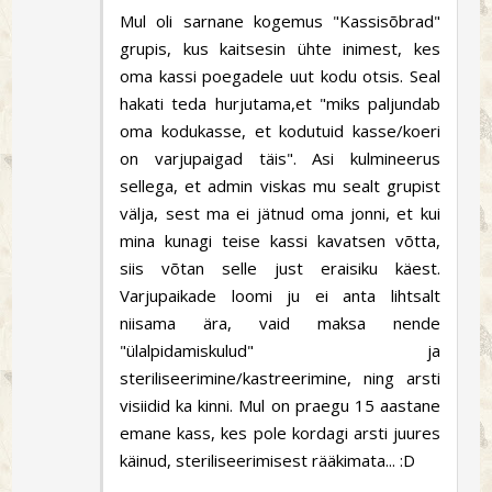
Mul oli sarnane kogemus "Kassisõbrad"
grupis, kus kaitsesin ühte inimest, kes
oma kassi poegadele uut kodu otsis. Seal
hakati teda hurjutama,et "miks paljundab
oma kodukasse, et kodutuid kasse/koeri
on varjupaigad täis". Asi kulmineerus
sellega, et admin viskas mu sealt grupist
välja, sest ma ei jätnud oma jonni, et kui
mina kunagi teise kassi kavatsen võtta,
siis võtan selle just eraisiku käest.
Varjupaikade loomi ju ei anta lihtsalt
niisama ära, vaid maksa nende
"ülalpidamiskulud" ja
steriliseerimine/kastreerimine, ning arsti
visiidid ka kinni. Mul on praegu 15 aastane
emane kass, kes pole kordagi arsti juures
käinud, steriliseerimisest rääkimata... :D