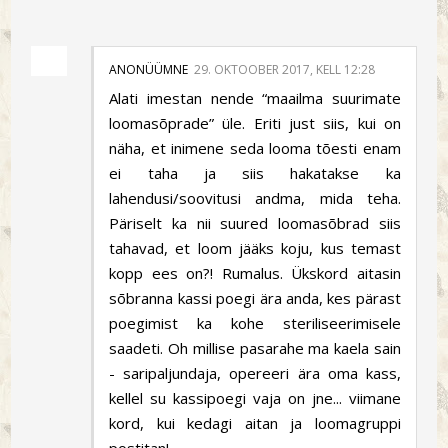
ANONÜÜMNE
29. OKTOOBER 2017, KELL 12:28
Alati imestan nende “maailma suurimate
loomasõprade” üle. Eriti just siis, kui on
näha, et inimene seda looma tõesti enam
ei taha ja siis hakatakse ka
lahendusi/soovitusi andma, mida teha.
Päriselt ka nii suured loomasõbrad siis
tahavad, et loom jääks koju, kus temast
kopp ees on?! Rumalus. Ükskord aitasin
sōbranna kassi poegi ära anda, kes pärast
poegimist ka kohe steriliseerimisele
saadeti. Oh millise pasarahe ma kaela sain
- saripaljundaja, opereeri ära oma kass,
kellel su kassipoegi vaja on jne... viimane
kord, kui kedagi aitan ja loomagruppi