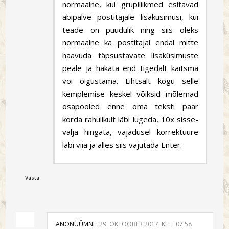
normaalne, kui grupiliikmed esitavad
abipalve postitajale lisaküsimusi, kui
teade on puudulik ning siis oleks
normaalne ka postitajal endal mitte
haavuda täpsustavate lisaküsimuste
peale ja hakata end tigedalt kaitsma
või õigustama. Lihtsalt kogu selle
kemplemise keskel võiksid mõlemad
osapooled enne oma teksti paar
korda rahulikult läbi lugeda, 10x sisse-
välja hingata, vajadusel korrektuure
läbi viia ja alles siis vajutada Enter.
Vasta
ANONÜÜMNE
29. OKTOOBER 2017, KELL 07:58