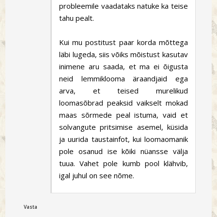
probleemile vaadataks natuke ka teise
tahu pealt.
Kui mu postitust paar korda mõttega
läbi lugeda, siis võiks mõistust kasutav
inimene aru saada, et ma ei õigusta
neid lemmiklooma äraandjaid ega
arva, et teised murelikud
loomasõbrad peaksid vaikselt mokad
maas sõrmede peal istuma, vaid et
solvangute pritsimise asemel, küsida
ja uurida taustainfot, kui loomaomanik
pole osanud ise kõiki nüansse välja
tuua. Vahet pole kumb pool klähvib,
igal juhul on see nõme.
Vasta