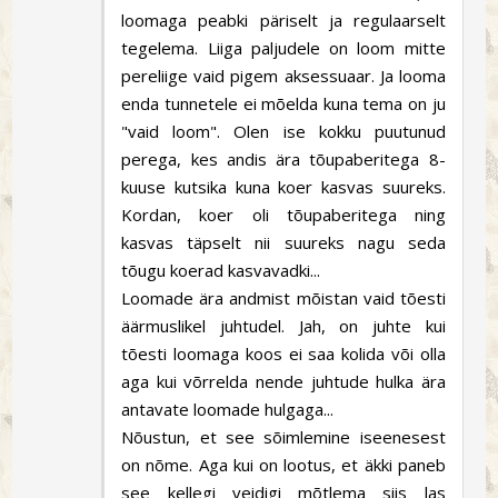
loomaga peabki päriselt ja regulaarselt
tegelema. Liiga paljudele on loom mitte
pereliige vaid pigem aksessuaar. Ja looma
enda tunnetele ei mõelda kuna tema on ju
"vaid loom". Olen ise kokku puutunud
perega, kes andis ära tõupaberitega 8-
kuuse kutsika kuna koer kasvas suureks.
Kordan, koer oli tõupaberitega ning
kasvas täpselt nii suureks nagu seda
tõugu koerad kasvavadki...
Loomade ära andmist mõistan vaid tõesti
äärmuslikel juhtudel. Jah, on juhte kui
tõesti loomaga koos ei saa kolida või olla
aga kui võrrelda nende juhtude hulka ära
antavate loomade hulgaga...
Nõustun, et see sõimlemine iseenesest
on nõme. Aga kui on lootus, et äkki paneb
see kellegi veidigi mõtlema siis las