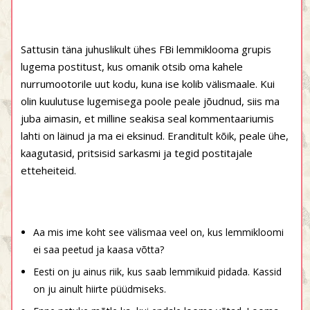
Sattusin täna juhuslikult ühes FBi lemmiklooma grupis
lugema postitust, kus omanik otsib oma kahele
nurrumootorile uut kodu, kuna ise kolib välismaale. Kui
olin kuulutuse lugemisega poole peale jõudnud, siis ma
juba aimasin, et milline seakisa seal kommentaariumis
lahti on läinud ja ma ei eksinud. Eranditult kõik, peale ühe,
kaagutasid, pritsisid sarkasmi ja tegid postitajale
etteheiteid.
Aa mis ime koht see välismaa veel on, kus lemmikloomi
ei saa peetud ja kaasa võtta?
Eesti on ju ainus riik, kus saab lemmikuid pidada. Kassid
on ju ainult hiirte püüdmiseks.