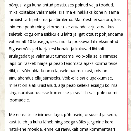
põhjus, aga kuna antud postituses polnud välja toodud,
miks kolitakse välismaale, siis ma ei hakkaks kohe niisama
lambist tatti pritsima ja sõimlema. Ma tõesti ei saa aru, kas
inimene peab mingi kilomeetrise aruande kirjutama, kus
seletab kogu oma isikliku elu lahti ja igat otsust põhjendama
vähemalt 10 lausega, sest muidu jooksevad ilmeksimatud
õigusemõistjad karjakesi kohale ja kukuvad lihtsalt
arulagedalt ja valimatult tümitama. Võib-olla selle inimese
laps on raskelt haige ja peab teadmata ajaks kolima teise
riiki, et võimaldada oma lapsele parimat ravi, mis on
ainulahendus ellujäämiseks. Võib-olla sai elupakkumise,
millest on alati unistanud, aga peab selleks esialgu kolima
kingakarbisuurusesse korterisse ja seal lihtsalt pole ruumi
loomadele.
Me ei tea teise inimese lugu, põhjuseid, otsuseid ja seda,
kust tuleb ja kuhu läheb ning seega võiks järgmine kord
natukene mõelda, enne kui raevukalt oma kommentaari