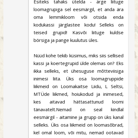
Esiteks tahaks ütelda - ärge liituge
loomagrupiga sel eesmärgil, et anda ära
oma lemmikloom või otsida enda
kodukassi järglastee kodu! Selleks on
teised grupid! Kasvõi liituge kuldse
börsiga ja pange kuulutus üles.
Nüüd kohe tekib küsimus, miks siis sellised
kassi ja koertegrupid ülde olemas on? Eks
ikka selleks, et ühesuguse mõtteviisiga
inimesi liita. Üks osa loomagruppide
liikmeid on Loomakaitse Liidu, L Seltsi,
MTÜde liikmed, hoiukodud ja inimesed,
kes aitavad hättasattunud loomi
tänavatelt.Nemad on seal kindlal
eesmärgil - aitamine ja grupp on üks kanal
selleks. Üks osa liikmeid on loomasõbrad,
kel omal loom, või mitu, nemad ootavad