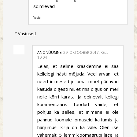
sõimlevad...
Vasta
Vastused
ANONÜÜMNE
29. OKTOOBER 2017, KELL
10:04
Leian, et selline kraaklemine ei saa
kellelegi hästi mõjuda. Veel arvan, et
need inimesed ju omal moel püüavad
käituda õigesti nii, et mis õigus on meil
neile kõrri karata. Ja eelnevalt kellegi
kommentaaris toodud väide, et
põhjus ka selles, et inimene ei ole
pannud loomale omaseid käitumis ja
harjumusi kirja on ka vale. Olen ise
vähemalt 5 lemmikloomagrupi liige ja