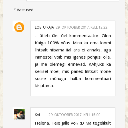
Vastused
LOETU KAJA
29. OKTOOBER 2017, KELL 12:22
... ütleb üks õel kommentaator. Olen
Kaiga 100% nõus. Mina ka oma loomi
lihtsalt niisama iial ära ei annaks, aga
inimestel võib mis iganes põhjusi olla,
ja me olemegi erinevad. KAhjuks ka
sellisel moel, mis paneb lihtsalt mõne
suure mõnuga halba kommentaari
kirjutama.
KAI
29. OKTOOBER 2017, KELL 15:00
Helena, Teie jälle või? :D Ma tegelikult