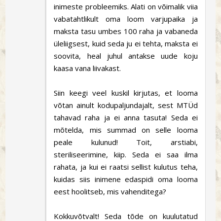
inimeste probleemiks. Alati on võimalik viia
vabatahtlikult oma loom varjupaika ja
maksta tasu umbes 100 raha ja vabaneda
üleliigsest, kuid seda ju ei tehta, maksta ei
soovita, heal juhul antakse uude koju
kaasa vana liivakast.
Siin keegi veel kuskil kirjutas, et looma
võtan ainult kodupaljundajalt, sest MTÜd
tahavad raha ja ei anna tasuta! Seda ei
mõtelda, mis summad on selle looma
peale kulunud! Toit, arstiabi,
steriliseerimine, kiip. Seda ei saa ilma
rahata, ja kui ei raatsi sellist kulutus teha,
kuidas siis inimene edaspidi oma looma
eest hoolitseb, mis vahenditega?
Kokkuvõtvalt! Seda tõde on kuulutatud