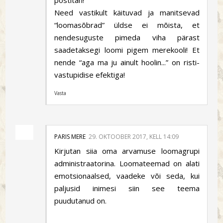
postitan!
Need vastikult käituvad ja manitsevad
“loomasõbrad” üldse ei mõista, et
nendesuguste pimeda viha pärast
saadetaksegi loomi pigem merekooli! Et
nende “aga ma ju ainult hoolin...” on risti-
vastupidise efektiga!
Vasta
PARIS MERE
29. OKTOOBER 2017, KELL 14:09
Kirjutan siia oma arvamuse loomagrupi
administraatorina. Loomateemad on alati
emotsionaalsed, vaadeke või seda, kui
paljusid inimesi siin see teema
puudutanud on.