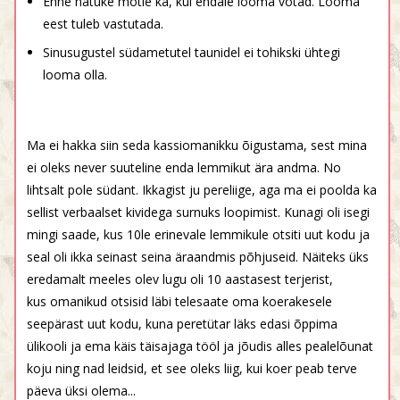
Enne natuke mõtle ka, kui endale looma võtad. Looma
eest tuleb vastutada.
Sinusugustel südametutel taunidel ei tohikski ühtegi
looma olla.
Ma ei hakka siin seda kassiomanikku õigustama, sest mina
ei oleks never suuteline enda lemmikut ära andma. No
lihtsalt pole südant. Ikkagist ju pereliige, aga ma ei poolda ka
sellist verbaalset kividega surnuks loopimist. Kunagi oli isegi
mingi saade, kus 10le erinevale lemmikule otsiti uut kodu ja
seal oli ikka seinast seina äraandmis põhjuseid. Näiteks üks
eredamalt meeles olev lugu oli 10 aastasest terjerist,
kus omanikud otsisid läbi telesaate oma koerakesele
seepärast uut kodu, kuna peretütar läks edasi õppima
ülikooli ja ema käis täisajaga tööl ja jõudis alles pealelõunat
koju ning nad leidsid, et see oleks liig, kui koer peab terve
päeva üksi olema...