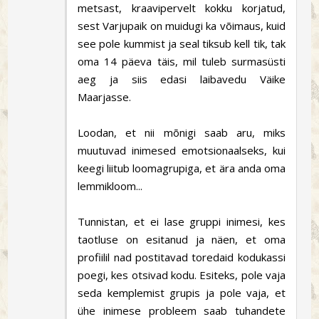
metsast, kraavipervelt kokku korjatud,
sest Varjupaik on muidugi ka võimaus, kuid
see pole kummist ja seal tiksub kell tik, tak
oma 14 päeva täis, mil tuleb surmasüsti
aeg ja siis edasi laibavedu Väike
Maarjasse.
Loodan, et nii mõnigi saab aru, miks
muutuvad inimesed emotsionaalseks, kui
keegi liitub loomagrupiga, et ära anda oma
lemmikloom...
Tunnistan, et ei lase gruppi inimesi, kes
taotluse on esitanud ja näen, et oma
profiilil nad postitavad toredaid kodukassi
poegi, kes otsivad kodu. Esiteks, pole vaja
seda kemplemist grupis ja pole vaja, et
ühe inimese probleem saab tuhandete