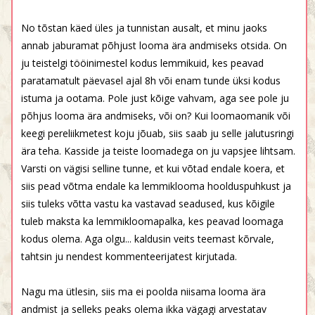
No tõstan käed üles ja tunnistan ausalt, et minu jaoks
annab jaburamat põhjust looma ära andmiseks otsida. On
ju teistelgi tööinimestel kodus lemmikuid, kes peavad
paratamatult päevasel ajal 8h või enam tunde üksi kodus
istuma ja ootama. Pole just kõige vahvam, aga see pole ju
põhjus looma ära andmiseks, või on? Kui loomaomanik või
keegi pereliikmetest koju jõuab, siis saab ju selle jalutusringi
ära teha. Kasside ja teiste loomadega on ju vapsjee lihtsam.
Varsti on vägisi selline tunne, et kui võtad endale koera, et
siis pead võtma endale ka lemmiklooma hoolduspuhkust ja
siis tuleks võtta vastu ka vastavad seadused, kus kõigile
tuleb maksta ka lemmikloomapalka, kes peavad loomaga
kodus olema. Aga olgu... kaldusin veits teemast kõrvale,
tahtsin ju nendest kommenteerijatest kirjutada.
Nagu ma ütlesin, siis ma ei poolda niisama looma ära
andmist ja selleks peaks olema ikka vägagi arvestatav