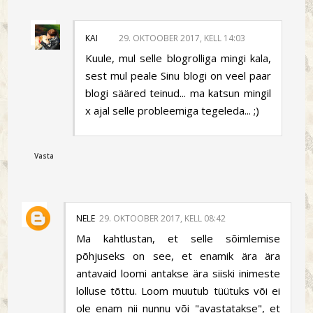
KAI
29. OKTOOBER 2017, KELL 14:03
Kuule, mul selle blogrolliga mingi kala,
sest mul peale Sinu blogi on veel paar
blogi sääred teinud... ma katsun mingil
x ajal selle probleemiga tegeleda... ;)
Vasta
NELE
29. OKTOOBER 2017, KELL 08:42
Ma kahtlustan, et selle sõimlemise
põhjuseks on see, et enamik ära ära
antavaid loomi antakse ära siiski inimeste
lolluse tõttu. Loom muutub tüütuks või ei
ole enam nii nunnu või "avastatakse", et