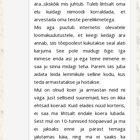
ära...ükskõik mis juhtub. Tuleb lihtsalt oma
elu kuidagi niimoodi korraldada, et
arvestada oma teiste pereliikmetega.
Mis aga puutub internetis olevatele
loomakuulutustele, et keegi kedagi ära
annab, siis tõepoolest kukutakse seal alati
karjuma. See pole muidugi õige. Iga
inimese enda asi ja ega teine inimene ei
saa ju sinna midagi teha. Parem siis juba
aidata leida lemmikule selline kodu, kus
teda armastatakse ja hoitakse.
Mul on olnud koer ja armastan neid nii
väga. Just selliseid suuremaid, kes on ikka
ehtsad koerad. Kuid elades nüüd korteris,
ei saa ma lihtsalt endale koera lubada.
Sest mul on 10-tunnised tööpäevad ja ma
ei jaksaks enne ja pärast temaga
jalutamas käia, ning ma ei saaks ka