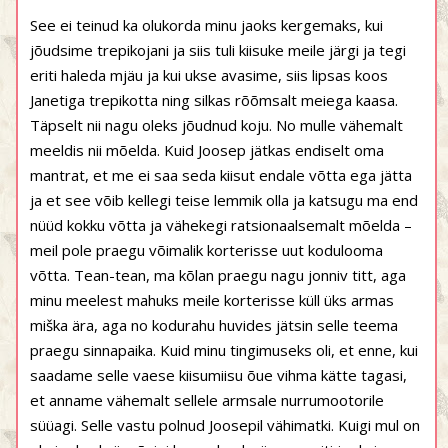
See ei teinud ka olukorda minu jaoks kergemaks, kui
jõudsime trepikojani ja siis tuli kiisuke meile järgi ja tegi
eriti haleda mjäu ja kui ukse avasime, siis lipsas koos
Janetiga trepikotta ning silkas rõõmsalt meiega kaasa.
Täpselt nii nagu oleks jõudnud koju. No mulle vähemalt
meeldis nii mõelda. Kuid Joosep jätkas endiselt oma
mantrat, et me ei saa seda kiisut endale võtta ega jätta
ja et see võib kellegi teise lemmik olla ja katsugu ma end
nüüd kokku võtta ja vähekegi ratsionaalsemalt mõelda –
meil pole praegu võimalik korterisse uut kodulooma
võtta. Tean-tean, ma kõlan praegu nagu jonniv titt, aga
minu meelest mahuks meile korterisse küll üks armas
miška ära, aga no kodurahu huvides jätsin selle teema
praegu sinnapaika. Kuid minu tingimuseks oli, et enne, kui
saadame selle vaese kiisumiisu õue vihma kätte tagasi,
et anname vähemalt sellele armsale nurrumootorile
süüagi. Selle vastu polnud Joosepil vähimatki. Kuigi mul on