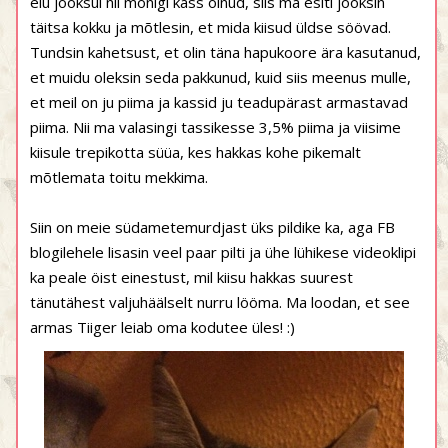
elu jooksul nii mõnigi kass olnud, siis ma esiti jooksin
täitsa kokku ja mõtlesin, et mida kiisud üldse söövad.
Tundsin kahetsust, et olin täna hapukoore ära kasutanud,
et muidu oleksin seda pakkunud, kuid siis meenus mulle,
et meil on ju piima ja kassid ju teadupärast armastavad
piima. Nii ma valasingi tassikesse 3,5% piima ja viisime
kiisule trepikotta süüa, kes hakkas kohe pikemalt
mõtlemata toitu mekkima.
Siin on meie südametemurdjast üks pildike ka, aga FB
blogilehele lisasin veel paar pilti ja ühe lühikese videoklipi
ka peale öist einestust, mil kiisu hakkas suurest
tänutähest valjuhäälselt nurru lööma. Ma loodan, et see
armas Tiiger leiab oma kodutee üles! :)