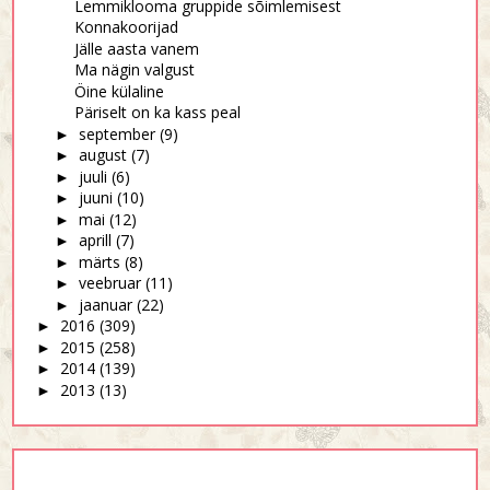
Lemmiklooma gruppide sõimlemisest
Konnakoorijad
Jälle aasta vanem
Ma nägin valgust
Öine külaline
Päriselt on ka kass peal
september
(9)
►
august
(7)
►
juuli
(6)
►
juuni
(10)
►
mai
(12)
►
aprill
(7)
►
märts
(8)
►
veebruar
(11)
►
jaanuar
(22)
►
2016
(309)
►
2015
(258)
►
2014
(139)
►
2013
(13)
►