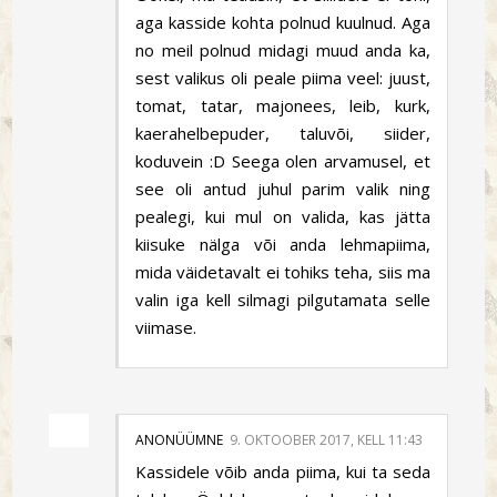
aga kasside kohta polnud kuulnud. Aga
no meil polnud midagi muud anda ka,
sest valikus oli peale piima veel: juust,
tomat, tatar, majonees, leib, kurk,
kaerahelbepuder, taluvõi, siider,
koduvein :D Seega olen arvamusel, et
see oli antud juhul parim valik ning
pealegi, kui mul on valida, kas jätta
kiisuke nälga või anda lehmapiima,
mida väidetavalt ei tohiks teha, siis ma
valin iga kell silmagi pilgutamata selle
viimase.
ANONÜÜMNE
9. OKTOOBER 2017, KELL 11:43
Kassidele võib anda piima, kui ta seda