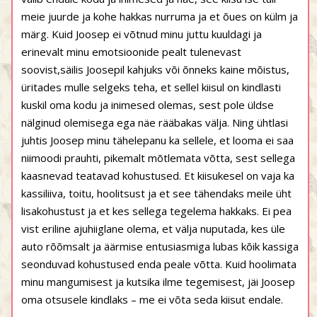
meie juurde ja kohe hakkas nurruma ja et õues on külm ja
märg. Kuid Joosep ei võtnud minu juttu kuuldagi ja
erinevalt minu emotsioonide pealt tulenevast
soovist,säilis Joosepil kahjuks või õnneks kaine mõistus,
üritades mulle selgeks teha, et sellel kiisul on kindlasti
kuskil oma kodu ja inimesed olemas, sest pole üldse
nälginud olemisega ega näe rääbakas välja. Ning ühtlasi
juhtis Joosep minu tähelepanu ka sellele, et looma ei saa
niimoodi prauhti, pikemalt mõtlemata võtta, sest sellega
kaasnevad teatavad kohustused. Et kiisukesel on vaja ka
kassiliiva, toitu, hoolitsust ja et see tähendaks meile üht
lisakohustust ja et kes sellega tegelema hakkaks. Ei pea
vist eriline ajuhiiglane olema, et välja nuputada, kes üle
auto rõõmsalt ja äärmise entusiasmiga lubas kõik kassiga
seonduvad kohustused enda peale võtta. Kuid hoolimata
minu mangumisest ja kutsika ilme tegemisest, jäi Joosep
oma otsusele kindlaks – me ei võta seda kiisut endale.