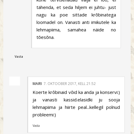
tähenda, et seda hiljem ei juhtu- just
nagu ka poe sittade krõbinatega
loomadel on. Vanasti anti imikutele ka
lehmapiima, samahea näide no
tõesõna.
Vasta
MAIRI
7. OKTOOBER 2017, KELL 21:52
Koerte krôbinaid vôid ka anda ja konservi:)
ja vanasti kassid.elasidki ju sooja
lehmapiima ja hiirte peal...kellegil polnud
probleemi:)
Vasta