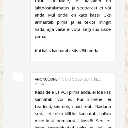
talub. Öeldakse, et kassidel on
laktoositalumatus ja seepärast ei või
anda. Mul endal on kaks kassi. Üks
armastab piima ja ei tekita mingit
häda, aga väike ei võta isegi suu sisse
piima.
Kui kass kannatab, siis võib anda.
ANONÜÜMNE
17. OKTOOBER 2017, KELL
21:34
Kassidele EI VÕI piima anda, ei loe kas
kannatab või ei. Kui inimene ei
teadnud, siis noh, nüüd teab. Raiduda
seda, et tohib küll kui kannatab, halloo
mine küsi loomaarstilt kasvõi. See, et
kohe tervisehädad välja ei löö, ei