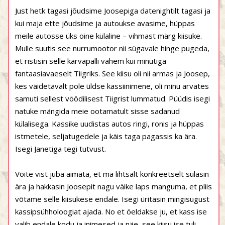
Just hetk tagasi jõudsime Joosepiga datenightilt tagasi ja
kui maja ette jõudsime ja autoukse avasime, hüppas
meile autosse üks öine külaline – vihmast märg kiisuke.
Mulle suutis see nurrumootor nii sügavale hinge pugeda,
et ristisin selle karvapalli vähem kui minutiga
fantaasiavaeselt Tiigriks. See kiisu oli nii armas ja Joosep,
kes väidetavalt pole üldse kassiinimene, oli minu arvates
samuti sellest vöödilisest Tiigrist lummatud. Püüdis isegi
natuke mängida meie ootamatult sisse sadanud
külalisega. Kassike uudistas autos ringi, ronis ja hüppas
istmetele, seljatugedele ja käis taga pagassis ka ära.
Isegi Janetiga tegi tutvust.
Võite vist juba aimata, et ma lihtsalt konkreetselt sulasin
ära ja hakkasin Joosepit nagu väike laps manguma, et pliis
võtame selle kiisukese endale. Isegi üritasin mingisugust
kassipsühholoogiat ajada. No et öeldakse ju, et kass ise
valib endale kodu ja inimesed ja näe, see kiisu ise tuli