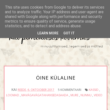
This site uses cookies from Google to deliver its services
and to analyze traffic. Your IP address and user-agent are
shared with Google along with performance and security
metrics to ensure quality of service, generate usage
statistics, and to detect and address abuse.
LEARN MORE
GOT IT
ÖINE KÜLALINE
KAI
REEDE, 6. OKTOOBER 2017
5 KOMMENTAARI
KASSID
,
LOOMAD
,
MAVÄGAVÄGATAHANSEDASAADA
,
MURE
,
NUNNU
,
VIDEO