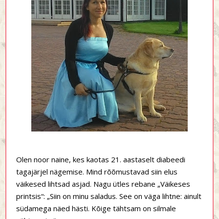
Olen noor naine, kes kaotas 21. aastaselt diabeedi
tagajärjel nägemise. Mind rõõmustavad siin elus
väikesed lihtsad asjad. Nagu ütles rebane „Väikeses
printsis“: „Siin on minu saladus. See on väga lihtne: ainult
südamega näed hästi. Kõige tähtsam on silmale