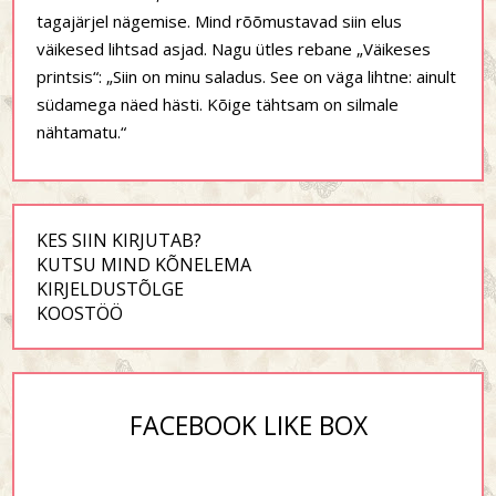
tagajärjel nägemise. Mind rõõmustavad siin elus
väikesed lihtsad asjad. Nagu ütles rebane „Väikeses
printsis“: „Siin on minu saladus. See on väga lihtne: ainult
südamega näed hästi. Kõige tähtsam on silmale
nähtamatu.“
KES SIIN KIRJUTAB?
KUTSU MIND KÕNELEMA
KIRJELDUSTÕLGE
KOOSTÖÖ
FACEBOOK LIKE BOX