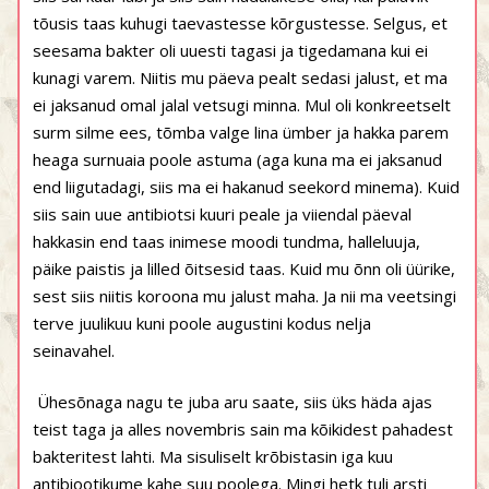
tõusis taas kuhugi taevastesse kõrgustesse. Selgus, et
seesama bakter oli uuesti tagasi ja tigedamana kui ei
kunagi varem. Niitis mu päeva pealt sedasi jalust, et ma
ei jaksanud omal jalal vetsugi minna. Mul oli konkreetselt
surm silme ees, tõmba valge lina ümber ja hakka parem
heaga surnuaia poole astuma (aga kuna ma ei jaksanud
end liigutadagi, siis ma ei hakanud seekord minema). Kuid
siis sain uue antibiotsi kuuri peale ja viiendal päeval
hakkasin end taas inimese moodi tundma, halleluuja,
päike paistis ja lilled õitsesid taas. Kuid mu õnn oli üürike,
sest siis niitis koroona mu jalust maha. Ja nii ma veetsingi
terve juulikuu kuni poole augustini kodus nelja
seinavahel.
Ühesõnaga nagu te juba aru saate, siis üks häda ajas
teist taga ja alles novembris sain ma kõikidest pahadest
bakteritest lahti. Ma sisuliselt krõbistasin iga kuu
antibiootikume kahe suu poolega. Mingi hetk tuli arsti