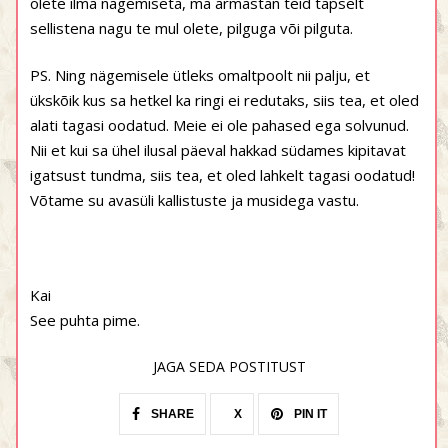
olete ilma nägemiseta, ma armastan teid täpselt
sellistena nagu te mul olete, pilguga või pilguta.
PS. Ning nägemisele ütleks omaltpoolt nii palju, et
ükskõik kus sa hetkel ka ringi ei redutaks, siis tea, et oled
alati tagasi oodatud. Meie ei ole pahased ega solvunud.
Nii et kui sa ühel ilusal päeval hakkad südames kipitavat
igatsust tundma, siis tea, et oled lahkelt tagasi oodatud!
Võtame su avasüli kallistuste ja musidega vastu.
Kai
See puhta pime.
JAGA SEDA POSTITUST
SHARE
X
PIN IT