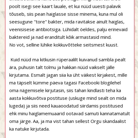
poolt isegi see kaart lauale, et kui nüüd uuesti palavik
tõuseb, siis pean haiglasse sisse minema, kuna mul oli
seesugune "tore" bakter, mida ravitakse ainult haiglas,
veenisisese antibiotsiga. Lühidalt öeldes, palju erinevaid
baktereid ja nad eranditult kõik armastasid mind.
No vot, selline lühike kokkuvõtteke seitsmest kuust.
Kuid nüüd ma kitkusin rüperaalilt kuivanud sambla pealt
ära, puhusin talt tolmu ja hakkan nüüd vaikselt jälle
kirjutama. Esmalt jagan siia ka üht väikest kirjakest, mille
ma täpselt kümme päeva tagasi Facebooki blogilehel
oma nägemisele kirjutasin, siis tahan kindlasti teha ka
aasta kokkuvõtva postituse (uskuge mind sealt on mida
lugeda) ja siis need kauaoodatud siirdamis postitused
ehk minu haiglamemuaarid ootavad samuti kannatamatult
oma järge. Aa, ja ma vist tahan sellest Orgu skandaalist
ka natuke kirjutada.