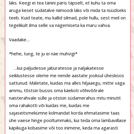
läks. Keegi ei tea tänini päris täpselt, et kuhu ta oma
aruga keset südatalve niimoodi läks või mida ta nüüdseks
teeb. Kuid teate, mu kallid silmad, pole hullu, sest meil on
tegelikult ilma selle va nägemiseta ka maru vahva.
Vaadake…
*hehe, tung, te ju ei näe muhvigi*
…kui paljudesse jaburatesse ja naljakatesse
seiklustesse oleme me nende aastate jooksul üheskoos
sattunud. Mäletate, kuidas ma alles hiljaaegu, mitte väga
ammu, tõstsin bussis oma käekoti võhivõõrale
naisterahvale sülle ja otsisin südamerahus mitu minutit
oma rahakotti või kuidas me, kuidas me
sajaseitsmekümne kolmandat korda ehmatasime taas
ühe vaese hinge pooltummaks, kui teda oma lambavillase
käpikuga kobasime või too inimene, keda ma agarasti