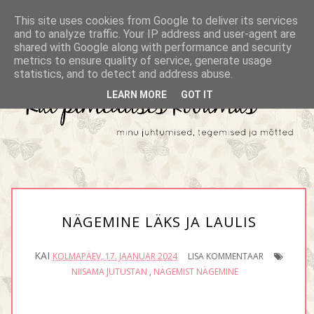
This site uses cookies from Google to deliver its services
and to analyze traffic. Your IP address and user-agent are
shared with Google along with performance and security
metrics to ensure quality of service, generate usage
statistics, and to detect and address abuse.
LEARN MORE
GOT IT
NÄGEMINE LÄKS JA LAULIS
KAI
KOLMAPÄEV, 17. JAANUAR 2024
LISA KOMMENTAAR
NIISAMA JUTUSTAN
,
NÄGEMIST NÄGEMINE