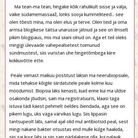
Ma tean-ma tean, hingake kõik rahulikult sisse ja välja,
väike südamemassaaž, lonks sooja kummeliteed... see
olen tõesti mina, ma olen elus ja terve. Olen teid ja oma
armsa blogikese täitsa unarusse jätnud ja see on ilmselt
pikim blogipaus, mis mul siiani olnud on. Aga et teil oleks
mingigi ülevaade vahepealsetest toimunud
sündmustest, siis vuristan ühe hingetõmbega kiire
kokkuvõtte ette.
Peale viimast maikuu postitust läksin ma neerubiopsiale,
mida tehakse kõigile siirdatutele peale kolme kuu
möödumist. Biopsia läks kenasti, kuid enne kui ma üldse
osakonda jõudsin, sain ma registratuuris, klaasi taga
istuva tädi käest pehmelt öeldes õiendada, aga see on
pikem lugu, üks väga värvikas lugu. Siis lippasin
tantsupeolt läbi, samal ajal olid mul antibiotsid peal, sest
mingi näkane bakter otsustas end mulle külge haakida,
siis sai kuur läbi ja siis sain nädalakese olla, kui palavik