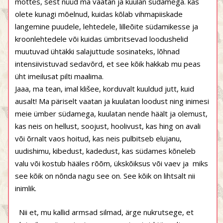
mõttes, sest nüüd ma vaatan ja kuulan südamega. kas
olete kunagi mõelnud, kuidas kõlab vihmapiiskade
langemine puudele, lehtedele, lilleõite südamikesse ja
kroonlehtedele või kuidas ümbritsevad loodushelid
muutuvad ühtäkki salajuttude sosinateks, lõhnad
intensiivistuvad sedavõrd, et see kõik hakkab mu peas
üht imeilusat pilti maalima.
Jaaa, ma tean, imal klišee, korduvalt kuuldud jutt, kuid
ausalt! Ma päriselt vaatan ja kuulatan loodust ning inimesi
meie ümber südamega, kuulatan nende häält ja olemust,
kas neis on hellust, soojust, hoolivust, kas hing on avali
või õrnalt vaos hoitud, kas neis pulbitseb elujanu,
uudishimu, kibedust, kadedust, kas südames kõneleb
valu või kostub hääles rõõm, ükskõiksus või vaev ja miks
see kõik on nõnda nagu see on. See kõik on lihtsalt nii
inimlik.
Nii et, mu kallid armsad silmad, ärge nukrutsege, et