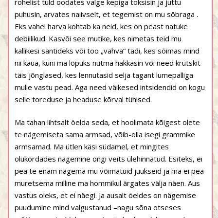
rohelist tuld oodates valge kepiga toksisin ja juttu
puhusin, arvates naiivselt, et tegemist on mu sõbraga .
Eks vahel harva kohtab ka neid, kes on peast natuke
debiilikud. Kasvõi see mutike, kes nimetas teid mu
kallikesi santideks või too „vahva“ tädi, kes sõimas mind
nii kaua, kuni ma lõpuks nutma hakkasin või need krutskit
täis jõnglased, kes lennutasid selja tagant lumepalliga
mulle vastu pead. Aga need väikesed intsidendid on kogu
selle toreduse ja headuse kõrval tühised.
Ma tahan lihtsalt öelda seda, et hoolimata kõigest olete
te nägemiseta sama armsad, võib-olla isegi grammike
armsamad. Ma ütlen käsi südamel, et mingites
olukordades nägemine ongi veits ülehinnatud. Esiteks, ei
pea te enam nägema mu võimatuid juukseid ja ma ei pea
muretsema milline ma hommikul ärgates välja näen. Aus
vastus oleks, et ei näegi. Ja ausalt öeldes on nägemise
puudumine mind valgustanud –nagu sõna otseses