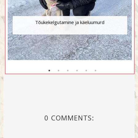
Tõukekelgutamine ja käeluumurd
0 COMMENTS: