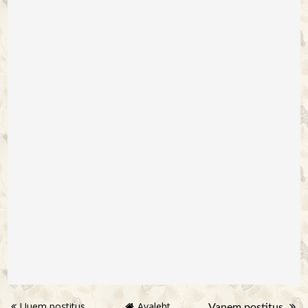
Uuem postitus
Avaleht
Vanem postitus