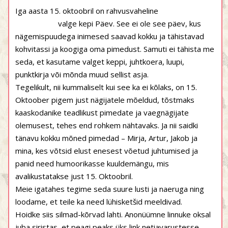
Iga aasta 15. oktoobril on rahvusvaheline
valge kepi Päev. See ei ole see päev, kus
nägemispuudega inimesed saavad kokku ja tähistavad
kohvitassi ja koogiga oma pimedust. Samuti ei tähista me
seda, et kasutame valget keppi, juhtkoera, luupi,
punktkirja või mõnda muud sellist asja.
Tegelikult, nii kummaliselt kui see ka ei kõlaks, on 15.
Oktoober pigem just nägijatele mõeldud, tõstmaks
kaaskodanike teadlikust pimedate ja vaegnägijate
olemusest, tehes end rohkem nähtavaks. Ja nii saidki
tänavu kokku mõned pimedad – Mirja, Artur, Jakob ja
mina, kes võtsid elust enesest võetud juhtumised ja
panid need humoorikasse kuuldemängu, mis
avalikustatakse just 15. Oktoobril.
Meie igatahes tegime seda suure lusti ja naeruga ning
loodame, et teile ka need lühisketšid meeldivad.
Hoidke siis silmad-kõrvad lahti. Anonüümne linnuke oksal
juba siristas, et peagi peaks üks link netiavarustesse