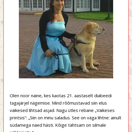
Olen noor naine, kes kaotas 21. aastaselt diabeedi
tagajärjel nägemise. Mind rõõmustavad siin elus
väikesed lihtsad asjad. Nagu ütles rebane „Väikeses
printsis“: „Siin on minu saladus. See on väga lihtne: ainult
südamega näed hästi. Kõige tähtsam on silmale