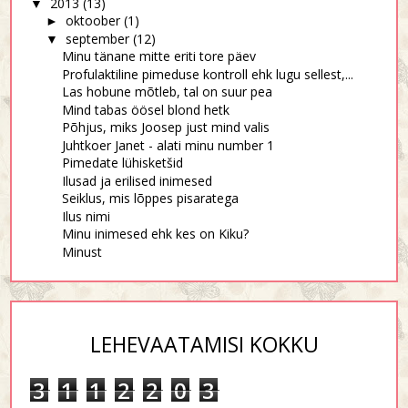
2013
(13)
▼
oktoober
(1)
►
september
(12)
▼
Minu tänane mitte eriti tore päev
Profulaktiline pimeduse kontroll ehk lugu sellest,...
Las hobune mõtleb, tal on suur pea
Mind tabas öösel blond hetk
Põhjus, miks Joosep just mind valis
Juhtkoer Janet - alati minu number 1
Pimedate lühisketšid
Ilusad ja erilised inimesed
Seiklus, mis lõppes pisaratega
Ilus nimi
Minu inimesed ehk kes on Kiku?
Minust
LEHEVAATAMISI KOKKU
3
1
1
2
2
0
3