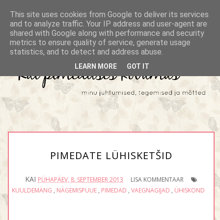
This site uses cookies from Google to deliver its services
and to analyze traffic. Your IP address and user-agent are
shared with Google along with performance and security
metrics to ensure quality of service, generate usage
statistics, and to detect and address abuse.
LEARN MORE
GOT IT
PIMEDATE LÜHISKETŠID
KAI
PÜHAPÄEV, 8. SEPTEMBER 2013
LISA KOMMENTAAR
KUULDEMÄNG
,
NÄGEMISPUUE
,
PIMEDAD
,
VAEGNÄGIJAD
,
ÜHISKOND