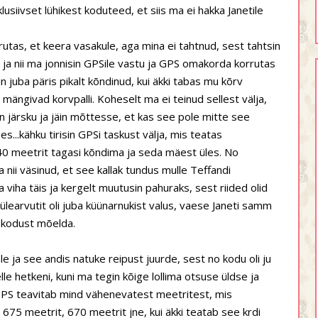
usiivset lühikest koduteed, et siis ma ei hakka Janetile
rutas, et keera vasakule, aga mina ei tahtnud, sest tahtsin
ja nii ma jonnisin GPSile vastu ja GPS omakorda korrutas
 juba päris pikalt kõndinud, kui äkki tabas mu kõrv
d mängivad korvpalli. Koheselt ma ei teinud sellest välja,
 järsku ja jäin mõttesse, et kas see pole mitte see
...kähku tirisin GPSi taskust välja, mis teatas
40 meetrit tagasi kõndima ja seda mäest üles. No
ma nii väsinud, et see kallak tundus mulle Teffandi
iha täis ja kergelt muutusin pahuraks, sest riided olid
ülearvutit oli juba küünarnukist valus, vaese Janeti samm
t kodust mõelda.
 ja see andis natuke reipust juurde, sest no kodu oli ju
selle hetkeni, kuni ma tegin kõige lollima otsuse üldse ja
s GPS teavitab mind vähenevatest meetritest, mis
 675 meetrit, 670 meetrit jne, kui äkki teatab see krdi