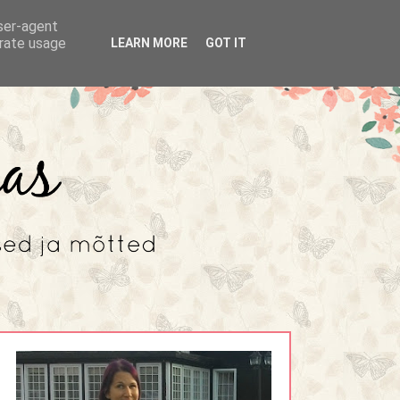
user-agent
erate usage
LEARN MORE
GOT IT