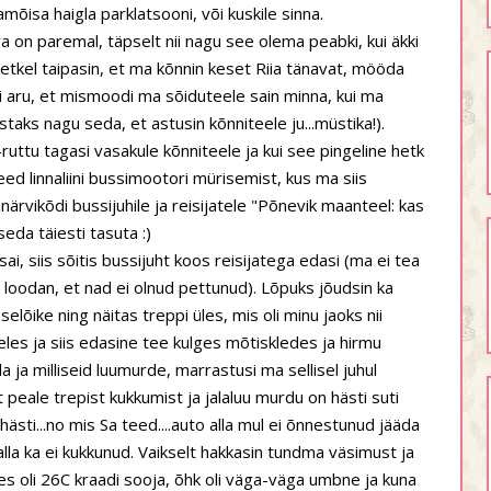
õisa haigla parklatsooni, või kuskile sinna.
üra on paremal, täpselt nii nagu see olema peabki, kui äkki
etkel taipasin, et ma kõnnin keset Riia tänavat, mööda
i aru, et mismoodi ma sõiduteele sain minna, kui ma
staks nagu seda, et astusin kõnniteele ju...müstika!).
ruttu tagasi vasakule kõnniteele ja kui see pingeline hetk
eed linnaliini bussimootori mürisemist, kus ma siis
rvikõdi bussijuhile ja reisijatele "Põnevik maanteel: kas
eda täiesti tasuta :)
i, siis sõitis bussijuht koos reisijatega edasi (ma ei tea
lt loodan, et nad ei olnud pettunud). Lõpuks jõudsin ka
sselõike ning näitas treppi üles, mis oli minu jaoks nii
les ja siis edasine tee kulges mõtiskledes ja hirmu
da ja milliseid luumurde, marrastusi ma sellisel juhul
t peale trepist kukkumist ja jalaluu murdu on hästi suti
ästi...no mis Sa teed....auto alla mul ei õnnestunud jääda
alla ka ei kukkunud. Vaikselt hakkasin tundma väsimust ja
es oli 26C kraadi sooja, õhk oli väga-väga umbne ja kuna