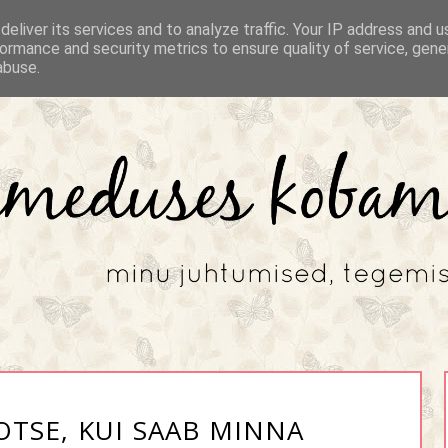
eliver its services and to analyze traffic. Your IP address and 
ormance and security metrics to ensure quality of service, gen
abuse.
OTSE, KUI SAAB MINNA