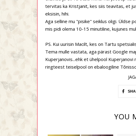
tervitas ka Kristjanit, kes siis teavitas, et
eksisin, hihi.
Aga selline mu "pisike" seiklus oligi. Üldse 
mis pidi olema 10-15 minutiline, kujunes mul
PS. Kui uurisin Macilt, kes on Tartu spetsiali
Tema mulle vastata, aga pärast Google map
Kuperjanovis...ehk et ühelpool Kuperjanovi 
ringteest teiselpool on ebaloogiline Tõnisso
JAG
SHA
YOU M