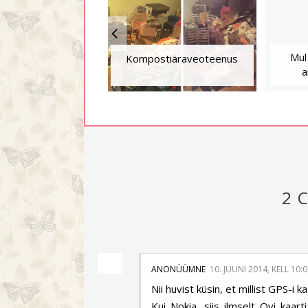
Mul
Kompostiäraveoteenus
a
2 
ANONÜÜMNE
10. JUUNI 2014, KELL 10:
Nii huvist küsin, et millist GPS-i
Kui Nokia, siis ilmselt Ovi kaart