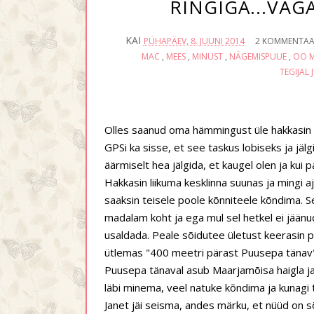
RINGIGA...VÄG
KAI
PÜHAPÄEV, 8. JUUNI 2014
2 KOMMENTAA
MAC
,
MEES
,
MINUST
,
NÄGEMISPUUE
,
OO M
TEGIJAL
Olles saanud oma hämmingust üle hakkasin si
GPSi ka sisse, et see taskus lobiseks ja jälg
äärmiselt hea jälgida, et kaugel olen ja kui 
Hakkasin liikuma kesklinna suunas ja mingi a
saaksin teisele poole kõnniteele kõndima. Se
madalam koht ja ega mul sel hetkel ei jään
usaldada. Peale sõidutee ületust keerasin pa
ütlemas "400 meetri pärast Puusepa tänav"
Puusepa tänaval asub Maarjamõisa haigla ja 
läbi minema, veel natuke kõndima ja kunagi 
Janet jäi seisma, andes märku, et nüüd on sõ