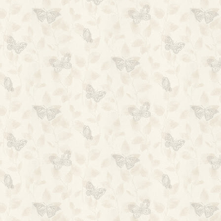
i Tartusse tulete, siis
Seiklusi täis päev
soovitan ...