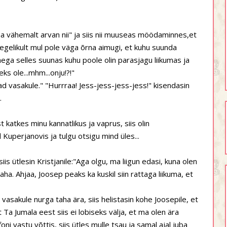
.ma vähemalt arvan nii" ja siis nii muuseas möödaminnes,et
 tegelikult mul pole väga õrna aimugi, et kuhu suunda
äega selles suunas kuhu poole olin parasjagu liikumas ja
ks ole...mhm...onju!?!"
erad vasakule." "Hurrraa! Jess-jess-jess-jess!" kisendasin
.
 katkes minu kannatlikus ja vaprus, siis olin
l Kuperjanovis ja tulgu otsigu mind üles...
siis ütlesin Kristjanile:"Aga olgu, ma liigun edasi, kuna olen
ha. Ahjaa, Joosep peaks ka kuskil siin rattaga liikuma, et
in vasakule nurga taha ära, siis helistasin kohe Joosepile, et
 Ta Jumala eest siis ei lobiseks välja, et ma olen ära
ni vastu võttis, siis ütles mulle tsau ja samal ajal juba