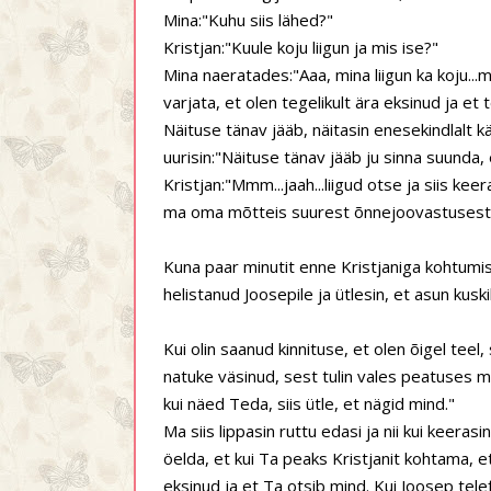
Mina:"Kuhu siis lähed?"
Kristjan:"Kuule koju liigun ja mis ise?"
Mina naeratades:"Aaa, mina liigun ka koju..
varjata, et olen tegelikult ära eksinud ja et
Näituse tänav jääb, näitasin enesekindlalt k
uurisin:"Näituse tänav jääb ju sinna suunda, e
Kristjan:"Mmm...jaah...liigud otse ja siis ke
ma oma mõtteis suurest õnnejoovastusest
Kuna paar minutit enne Kristjaniga kohtumist
helistanud Joosepile ja ütlesin, et asun kuski
Kui olin saanud kinnituse, et olen õigel teel, 
natuke väsinud, sest tulin vales peatuses ma
kui näed Teda, siis ütle, et nägid mind."
Ma siis lippasin ruttu edasi ja nii kui keeras
öelda, et kui Ta peaks Kristjanit kohtama, et
eksinud ja et Ta otsib mind. Kui Joosep telefo