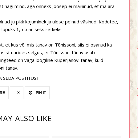
 just nägi mind, aga õnneks Joosep ei maininud, et ma ära
polnud ju pikk kojuminek ja üldse polnud väsinud. Kodutee,
 lõpuks 1,5 tunniseks retkeks.
st, et kus või mis tänav on Tõnissoni, siis ei osanud ka
sist uurides selgus, et Tõnissoni tänav asub
ringteed on väga loogiline Kuperjanovi tänav, kuid
ni tänav.
A SEDA POSTITUST
RE
X
PIN IT
AY ALSO LIKE