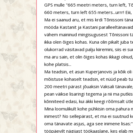
GPS mulle "665 meetri meters, turn left, Tõn
660 meters, turn left 655 meters...urrr! Eiii,
Ma ei saanud aru, et mis krdi Tõnissoni tän
mööda Kastanit ja Kastani paralleeltänavaid,
vähem maininud mingisugusest Tõnissoni tän
ikka olen õiges kohas. Kuna olin pikalt jub
olukorrad väsitavad palju kiiremini, siis ei
ma aru sain, et olin õiges kohas ikkagi olnud
kohe platsis...
Ma teadsin, et asun Kuperjanovis ja kõik oli 
mõistuse kohaselt teadsin, et nüüd peab tul
200 meetri pärast jõuaksin Vaksali tänavale
pean väikse lisaringi tegema ja nii ma putkis
kõnniteed edasi, kui äkki keegi rõõmsalt ütle
Mina loomulikult kohe pühkisin oma pahura n
inimest? No sellepärast, et ma ei suutnud k
oma tänavate asjus, aga see inimene lisas:
tööpäevilt nägijast töökaaslane, kes elab mu