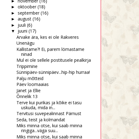
november
(16)
►
oktoober
(18)
►
september
(16)
►
august
(16)
►
juuli
(6)
►
juuni
(17)
▼
Arvake ära, kes ei ole Rakveres
Unenägu
Kallistame?! Ei, parem lömastame
ninad
Mul ei ole sellele postitusele pealkirja
Trippimine
Sünnipäev-sünnipäev...hip-hip hurraa!
Palju mõtteid
Päev loomaaias
Janet ja Ellie
Õnnelik 13
Terve kui purikas ja kõike ei tasu
uskuda, mida in...
Tervitusi suvepealinnast Pärnust
Seda, teist ja kolmandat
Miks minna otse, kui saab minna
ringiga...väga suu...
Miks minna otse, kui saab minna