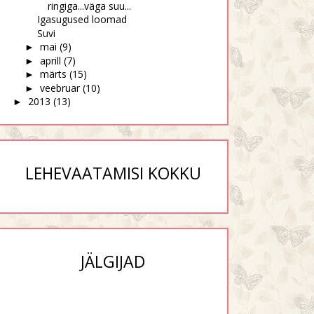
ringiga...väga suu...
Igasugused loomad
Suvi
mai
(9)
►
aprill
(7)
►
märts
(15)
►
veebruar
(10)
►
2013
(13)
►
LEHEVAATAMISI KOKKU
JÄLGIJAD