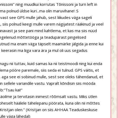
issoni" ning muudkui korrutas Tõnissoni ja turn left in
 ma polnud üldse kuri...ma olin maruvihane! :S
avast see GPS mulle jahub, sest liikudes väga sageli
 siis polnud keegi mulle varem nägijatest rääkinud ja veel
avast ja see pani mind kahtlema, et kas ma siis nüüd
a tegelenud mõttetööga ja teadupärast pingelised
 suutnud ma enam väga täpselt maamärke jälgida ja enne kui
, keerasin ma liiga vara ära ja mul oli uus segadus
nagu nii tuttav, kuid samas ka nii teistmoodi ning kui enda
ema pööre paremale, siis seda ei tulnud. GPS väitis, et
, aga see ei sobinud mulle, sest see oleks tähendanud, et
in sellele variandile vastu. Vapralt kõndisin siis mööda
b:"Tsau kai!"
äoilme ja tervitasin inimest rõõmsalt vastu. Miks ütlen
oheselt häälele tähelepanu pöörata, kuna olin nii mõttes
"Kristjan olen." (Kristjan on siis AHHAA Teaduskeskuse
lle väga lähedal)