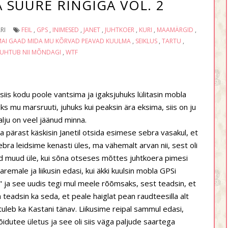
A SUURE RINGIGA VOL. 2
RI
FEIL
,
GPS
,
INIMESED
,
JANET
,
JUHTKOER
,
KURI
,
MAAMÄRGID
,
AI GAAD MIDA MU KÕRVAD PEAVAD KUULMA
,
SEIKLUS
,
TARTU
,
 JUHTUB NII MÕNDAGI
,
WTF
is kodu poole vantsima ja igaksjuhuks lülitasin mobla
iks mu marsruuti, juhuks kui peaksin ära eksima, siis on ju
palju on veel jäänud minna.
ja pärast käskisin Janetil otsida esimese sebra vasakul, et
bra leidsime kenasti üles, ma vähemalt arvan nii, sest oli
ud muud üle, kui sõna otseses mõttes juhtkoera pimesi
remale ja liikusin edasi, kui äkki kuulsin mobla GPSi
 ja see uudis tegi mul meele rõõmsaks, sest teadsin, et
teadsin ka seda, et peale haiglat pean raudteesilla alt
tuleb ka Kastani tänav. Liikusime reipal sammul edasi,
idutee ületus ja see oli siis väga paljude saartega