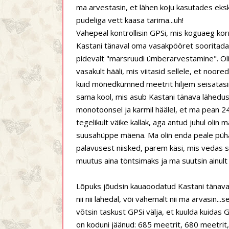
ma arvestasin, et lähen koju kasutades ekskl
pudeliga vett kaasa tarima...uh!
Vahepeal kontrollisin GPSi, mis koguaeg kor
Kastani tänaval oma vasakpööret sooritada 
pidevalt "marsruudi ümberarvestamine". Olin
vasakult hääli, mis viitasid sellele, et noore
kuid mõnedkümned meetrit hiljem seisatasin
sama kool, mis asub Kastani tänava läheduses
monotoonsel ja karmil häälel, et ma pean 2
tegelikult väike kallak, aga antud juhul olin 
suusahüppe mäena. Ma olin enda peale püha v
palavusest niisked, parem käsi, mis vedas s
muutus aina töntsimaks ja ma suutsin ainul
Lõpuks jõudsin kauaoodatud Kastani tänavale
nii nii lähedal, või vähemalt nii ma arvasin...
võtsin taskust GPSi välja, et kuulda kuida
on koduni jäänud: 685 meetrit, 680 meetrit,