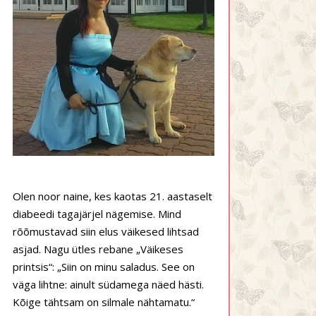
Olen noor naine, kes kaotas 21. aastaselt
diabeedi tagajärjel nägemise. Mind
rõõmustavad siin elus väikesed lihtsad
asjad. Nagu ütles rebane „Väikeses
printsis“: „Siin on minu saladus. See on
väga lihtne: ainult südamega näed hästi.
Kõige tähtsam on silmale nähtamatu.“