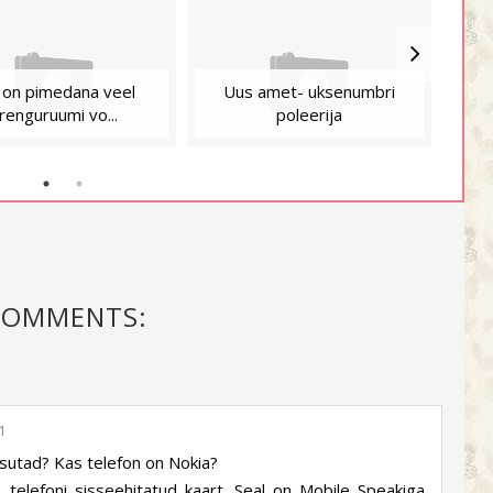
 on pimedana veel
Uus amet- uksenumbri
Ku
renguruumi vo...
poleerija
COMMENTS:
01
 kasutad? Kas telefon on Nokia?
i, telefoni sisseehitatud kaart. Seal on Mobile Speakiga