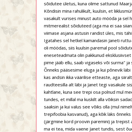
sõidutee ületus, kuna olime sattunud Maarjam
Kõndisin mina rahulikult, kuulsin, et liiklusm
vasakult vurises minust auto mööda ja sel h
mitmerealist sõiduteed (aga ma ei saa siian
viimase asjana astusin randist üles, mis tähi
Igatahes sel hetkel kamandasin Janeti ruttu-
oli möödas, siis kuulsin paremal pool sõidut
eneseteadmata olin pakkunud eksklusiivset nä
pime jääb ellu, saab vigaseks või surma" ja s
Õnneks pääsesime eluga ja kui põnevik läbi sa
kas andsin ikka väärilise etteaste, aga siira
raudteesilla alt läbi ja Janet tegi vasakule si
kahtlane, kuna see trepi osa polnud mul mee
tundes, et millal ma kuskilt alla võiksin sada
saaksin ja kui valus see võiks olla (mul nimel
trepifoobia kasvanud), aga kõik läks õnneks h
(järgmine kord proovin paremini) ja trepist 
ma ei tea, mida vaene Janet tundis, sest õu