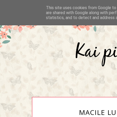
This site uses cookies from Google to d
are shared with Google along with perf
statistics, and to detect and address 
MACILE L