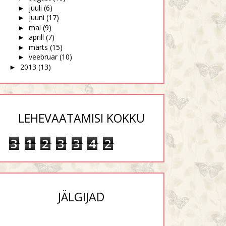
juuli
(6)
►
juuni
(17)
►
mai
(9)
►
aprill
(7)
►
märts
(15)
►
veebruar
(10)
►
2013
(13)
►
LEHEVAATAMISI KOKKU
3
1
2
3
3
4
2
JÄLGIJAD