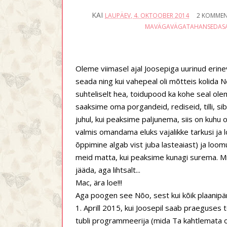
KAI
LAUPÄEV, 4. OKTOOBER 2014
2 KOMMEN
MAVÄGAVÄGATAHANSEDAS
Oleme viimasel ajal Joosepiga uurinud erine
seada ning kui vahepeal oli mõtteis kolida 
suhteliselt hea, toidupood ka kohe seal ole
saaksime oma porgandeid, rediseid, tilli, sibu
juhul, kui peaksime paljunema, siis on kuhu 
valmis omandama eluks vajalikke tarkusi ja l
õppimine algab vist juba lasteaiast) ja loomu
meid matta, kui peaksime kunagi surema. M
jääda, aga lihtsalt...
Mac, ära loe!!!
Aga poogen see Nõo, sest kui kõik plaanipär
1. Aprill 2015, kui Joosepil saab praeguses 
tubli programmeerija (mida Ta kahtlemata on)