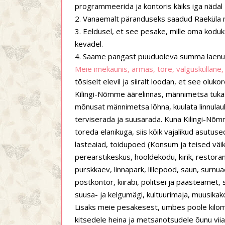
programmeerida ja kontoris käiks iga nädal 
2. Vanaemalt päranduseks saadud Raeküla ma
3. Eeldusel, et see pesake, mille oma kodu
kevadel.
4. Saame pangast puuduoleva summa laenu
Meie imekaunis, armas, tore, valgusküllane
tõsiselt elevil ja siiralt loodan, et see ol
Kilingi-Nõmme äärelinnas, männimetsa tukas,
mõnusat männimetsa lõhna, kuulata linnulau
terviserada ja suusarada. Kuna Kilingi-Nõm
toreda elanikuga, siis kõik vajalikud asutus
lasteaiad, toidupoed (Konsum ja teised väi
perearstikeskus, hooldekodu, kirik, restoran 
purskkaev, linnapark, lillepood, saun, surnu
postkontor, kiirabi, politsei ja päästeamet
suusa- ja kelgumägi, kultuurimaja, muusika
Lisaks meie pesakesest, umbes poole kilome
kitsedele heina ja metsanotsudele õunu viia