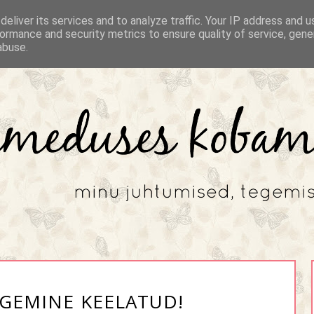
eliver its services and to analyze traffic. Your IP address and 
ormance and security metrics to ensure quality of service, gen
abuse.
UGEMINE KEELATUD!