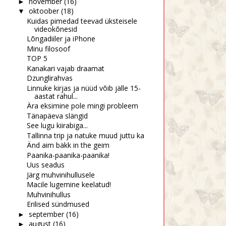
november
(16)
►
oktoober
(18)
▼
Kuidas pimedad teevad üksteisele
videokõnesid
Lõngadiiler ja iPhone
Minu filosoof
TOP 5
Kanakari vajab draamat
Dzunglirahvas
Linnuke kirjas ja nüüd võib jälle 15-
aastat rahul...
Ära eksimine pole mingi probleem
Tänapäeva slängid
See lugu kiirabiga...
Tallinna trip ja natuke muud juttu ka
Änd aim bäkk in the geim
Paanika-paanika-paanika!
Uus seadus
Järg muhvinihullusele
Macile lugemine keelatud!
Muhvinihullus
Erilised sündmused
september
(16)
►
august
(16)
►