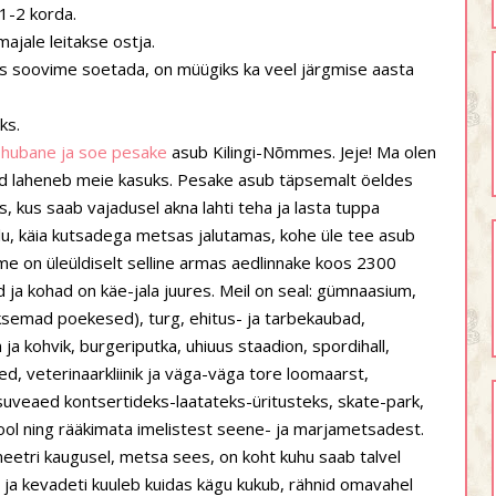
1-2 korda.
jale leitakse ostja.
ks soovime soetada, on müügiks ka veel järgmise aasta
ks.
, hubane ja soe pesake
asub Kilingi-Nõmmes. Jeje! Ma olen
ukord laheneb meie kasuks. Pesake asub täpsemalt öeldes
 kus saab vajadusel akna lahti teha ja lasta tuppa
lu, käia kutsadega metsas jalutamas, kohe üle tee asub
me on üleüldiselt selline armas aedlinnake koos 2300
ed ja kohad on käe-jala juures. Meil on seal: gümnaasium,
ksemad poekesed), turg, ehitus- ja tarbekaubad,
ja kohvik, burgeriputka, uhiuus staadion, spordihall,
aed, veterinaarkliinik ja väga-väga tore loomaarst,
, suveaed kontsertideks-laatateks-üritusteks, skate-park,
kool ning rääkimata imelistest seene- ja marjametsadest.
etri kaugusel, metsa sees, on koht kuhu saab talvel
 ja kevadeti kuuleb kuidas kägu kukub, rähnid omavahel