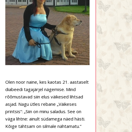
Olen noor naine, kes kaotas 21. aastaselt
diabeedi tagajärjel nägemise. Mind
rõõmustavad siin elus väikesed lihtsad
asjad. Nagu ütles rebane „Väikeses
printsis“: „Siin on minu saladus. See on
väga lihtne: ainult südamega näed hästi.
Kõige tähtsam on silmale nähtamatu.“