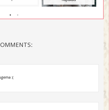
COMMENTS:
lugema :(