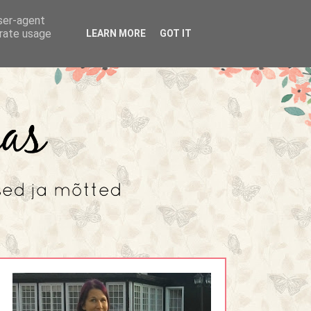
user-agent
erate usage
LEARN MORE
GOT IT