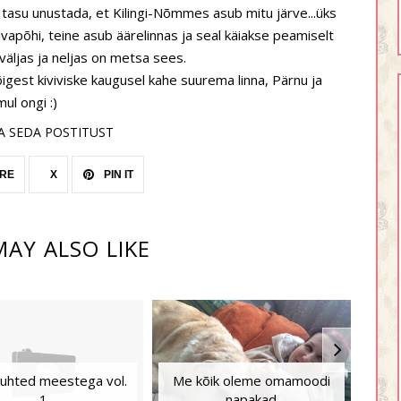
 tasu unustada, et Kilingi-Nõmmes asub mitu järve...üks
ivapõhi, teine asub äärelinnas ja seal käiakse peamiselt
äljas ja neljas on metsa sees.
gest kiviviske kaugusel kahe suurema linna, Pärnu ja
mul ongi :)
A SEDA POSTITUST
RE
X
PIN IT
AY ALSO LIKE
suhted meestega vol.
Me kõik oleme omamoodi
1
napakad