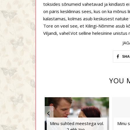
toksides sõnumeid vahetavad ja kindlasti ei
on päris kesklinnas sees, kus on ka mõnus li
kalastamas, kolmas asub keskusest natuke v
Tore on veel see, et Kilingi-Nõmme asub kõi
Viljandi, vahel.Vot selline helesinine unistus 
JAG
SHA
YOU M
Minu suhted meestega vol.
Minu 
2 ehk Joo...