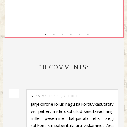
10 COMMENTS:
SL
15. MÄRTS 2016, KELL 01:15
Järjekordne lollus nagu ka korduvkasutatav
wc paber, mida ökohullud kasutavad ning
mille pesemine kahjustab ehk isegi
rohkem kui paberitüki ära viskamine.. Aga