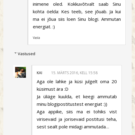
inimene oled. Kokkuvõtvalt saab Sinu
kohta öelda: Kes teeb, see jõuab. Ja kui
ma ei jõua siis loen Sinu blogi. Ammutan
energiat. :)
Vasta
Vastused
KAI
15. MÄRTS 2016, KELL 15:58
Aga ole lahke ja küsi julgelt oma 20
küsimust ära :D
Ja üliäge kuulda, et keegi ammutab
minu blogipostitustest energiat :))
Aga appike, siis ma ei tohiks vist
virisevaid ja jorisevaid postitusi teha,
sest sealt pole midagi ammutada…