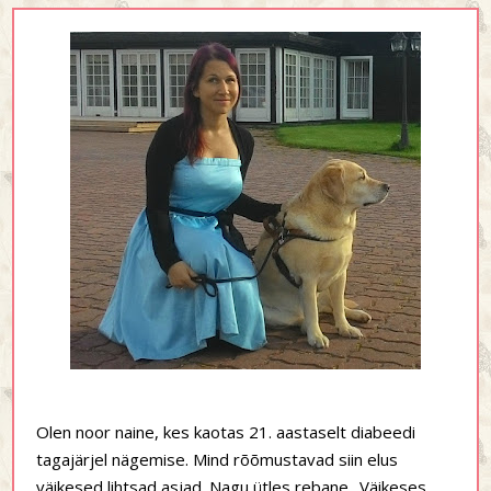
Olen noor naine, kes kaotas 21. aastaselt diabeedi
tagajärjel nägemise. Mind rõõmustavad siin elus
väikesed lihtsad asjad. Nagu ütles rebane „Väikeses