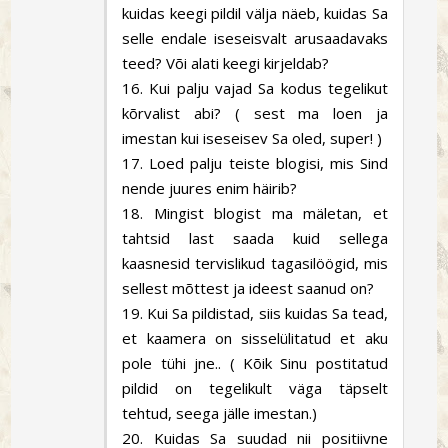
kuidas keegi pildil välja näeb, kuidas Sa
selle endale iseseisvalt arusaadavaks
teed? Või alati keegi kirjeldab?
16. Kui palju vajad Sa kodus tegelikut
kõrvalist abi? ( sest ma loen ja
imestan kui iseseisev Sa oled, super! )
17. Loed palju teiste blogisi, mis Sind
nende juures enim häirib?
18. Mingist blogist ma mäletan, et
tahtsid last saada kuid sellega
kaasnesid tervislikud tagasilöögid, mis
sellest mõttest ja ideest saanud on?
19. Kui Sa pildistad, siis kuidas Sa tead,
et kaamera on sisselülitatud et aku
pole tühi jne.. ( Kõik Sinu postitatud
pildid on tegelikult väga täpselt
tehtud, seega jälle imestan.)
20. Kuidas Sa suudad nii positiivne