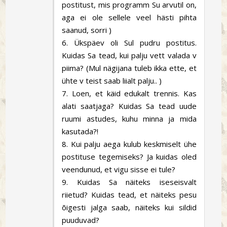
postitust, mis programm Su arvutil on,
aga ei ole sellele veel hästi pihta
saanud, sorri )
6. Ükspäev oli Sul pudru postitus.
Kuidas Sa tead, kui palju vett valada v
piima? (Mul nägijana tuleb ikka ette, et
ühte v teist saab liialt palju.. )
7. Loen, et käid edukalt trennis. Kas
alati saatjaga? Kuidas Sa tead uude
ruumi astudes, kuhu minna ja mida
kasutada?!
8. Kui palju aega kulub keskmiselt ühe
postituse tegemiseks? Ja kuidas oled
veendunud, et vigu sisse ei tule?
9. Kuidas Sa näiteks iseseisvalt
riietud? Kuidas tead, et näiteks pesu
õigesti jalga saab, näiteks kui sildid
puuduvad?