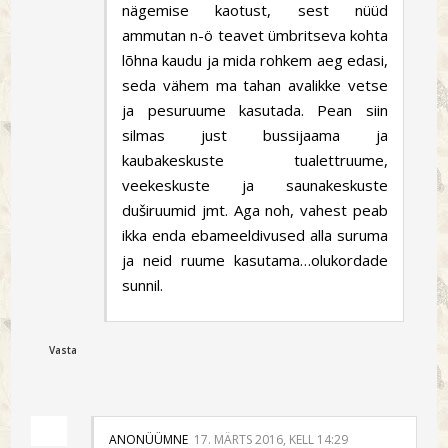
nägemise kaotust, sest nüüd
ammutan n-ö teavet ümbritseva kohta
lõhna kaudu ja mida rohkem aeg edasi,
seda vähem ma tahan avalikke vetse
ja pesuruume kasutada. Pean siin
silmas just bussijaama ja
kaubakeskuste tualettruume,
veekeskuste ja saunakeskuste
duširuumid jmt. Aga noh, vahest peab
ikka enda ebameeldivused alla suruma
ja neid ruume kasutama…olukordade
sunnil.
Vasta
ANONÜÜMNE
17. MÄRTS 2016, KELL 14:29