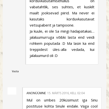
korduvkasutamisehullus on
vabatahtlik, ses suhtes, et kuskilt
maalt jooksevad piirid. Ma never ei
kasutaks korduvkasutavat
vetsupaberit ja tampoone.
Ja kuule, ei ole Sa mingi hädapätakas…
jalaluumurruga võibki lasta end veidi
rohkem poputada :D Ma lasin ka end
treppidest üles-alla vedada, kui
jalaluumurd oli :D
Vasta
ANONÜÜMNE
15. MÄRTS 2016, KELL 02:04
Mul on umbes 20küsimust iga Sinu
postituse kohta Sinule endale. Väga cool