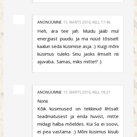
ANONÜÜMNE
15. MÄRTS 2016, KELL 17:48
Heh, ära tee jah. Muidu jääb mul
energiast puudu. Ja ma nüüd tõsiselt
kaalun seda küsimise asja. :) Kuigi mõni
küsimus tuleks Sinu jaoks ilmselt nii
ajuvaba.. Samas, miks mitte!? :)
ANONÜÜMNE
15. MÄRTS 2016, KELL 18:21
Nonii.
Kõik küsimused on tekkinud lihtsalt
teadmatusest ja enda huvist, mitte
midagi halba mõeldes. Kui Sa ei soovi,
ei pea vastama. :) Mõni küsimus kisub