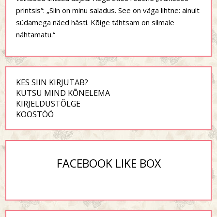
printsis“: „Siin on minu saladus. See on väga lihtne: ainult
südamega näed hästi. Kõige tähtsam on silmale
nähtamatu.“
KES SIIN KIRJUTAB?
KUTSU MIND KÕNELEMA
KIRJELDUSTÕLGE
KOOSTÖÖ
FACEBOOK LIKE BOX