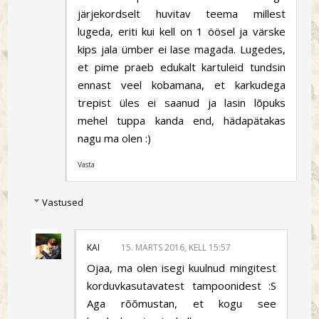
järjekordselt huvitav teema millest
lugeda, eriti kui kell on 1 öösel ja värske
kips jala ümber ei lase magada. Lugedes,
et pime praeb edukalt kartuleid tundsin
ennast veel kobamana, et karkudega
trepist üles ei saanud ja lasin lõpuks
mehel tuppa kanda end, hädapätakas
nagu ma olen :)
Vasta
Vastused
KAI
15. MÄRTS 2016, KELL 15:57
Ojaa, ma olen isegi kuulnud mingitest
korduvkasutavatest tampoonidest :S
Aga rõõmustan, et kogu see