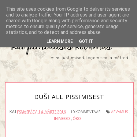
This site uses cookies from Google to deliver its services
and to analyze traffic. Your IP address and user-agent are
shared with Google along with performance and security
metrics to ensure quality of service, generate usage
statistics, and to detect and address abuse.
LEARN MORE
GOT IT
DUŠI ALL PISSIMISEST
KAI
ESMASPÄEV, 14. MÄRTS 2016
10 KOMMENTAARI
ARVAMUS
,
INIMESED
,
ÖKO