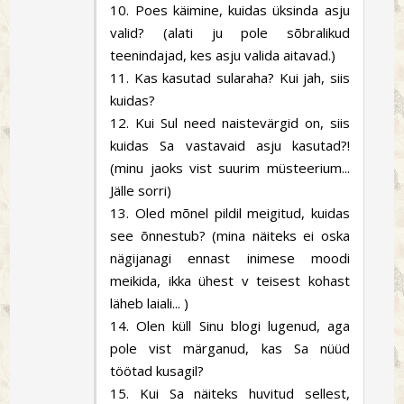
10. Poes käimine, kuidas üksinda asju
valid? (alati ju pole sõbralikud
teenindajad, kes asju valida aitavad.)
11. Kas kasutad sularaha? Kui jah, siis
kuidas?
12. Kui Sul need naistevärgid on, siis
kuidas Sa vastavaid asju kasutad?!
(minu jaoks vist suurim müsteerium...
Jälle sorri)
13. Oled mõnel pildil meigitud, kuidas
see õnnestub? (mina näiteks ei oska
nägijanagi ennast inimese moodi
meikida, ikka ühest v teisest kohast
läheb laiali... )
14. Olen küll Sinu blogi lugenud, aga
pole vist märganud, kas Sa nüüd
töötad kusagil?
15. Kui Sa näiteks huvitud sellest,