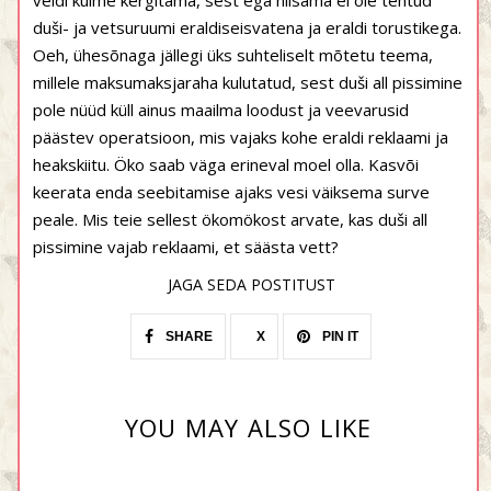
veidi kulme kergitama, sest ega niisama ei ole tehtud
duši- ja vetsuruumi eraldiseisvatena ja eraldi torustikega.
Oeh, ühesõnaga jällegi üks suhteliselt mõtetu teema,
millele maksumaksjaraha kulutatud, sest duši all pissimine
pole nüüd küll ainus maailma loodust ja veevarusid
päästev operatsioon, mis vajaks kohe eraldi reklaami ja
heakskiitu. Öko saab väga erineval moel olla. Kasvõi
keerata enda seebitamise ajaks vesi väiksema surve
peale. Mis teie sellest ökomökost arvate, kas duši all
pissimine vajab reklaami, et säästa vett?
JAGA SEDA POSTITUST
SHARE
X
PIN IT
YOU MAY ALSO LIKE