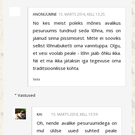
ANONÜÜMNE
15. MÄRTS 2016, KELL 13:25
No kes meist poleks mõnes avalikus
pesuruumis tundnud seda lõhna, mis on
jäänud sinna pissimisest. Mitte ei sooviks
sellist lõhnabuketti oma vannituppa. Olgu,
et vesi voolab peale - lõhn jääb õhku ikka.
Nii et ma ikka jätaksin iga tegevuse oma
traditsioonilisse kohta.
Vasta
Vastused
KAI
15. MÄRTS 2016, KELL 15:59
Oh, nende avalike pesuruumidega on
mul üldse uued suhted peale