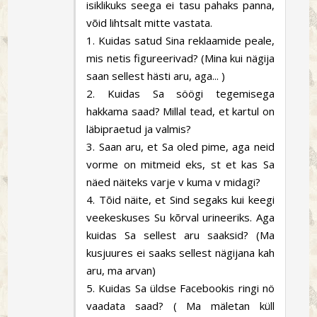
isiklikuks seega ei tasu pahaks panna,
võid lihtsalt mitte vastata.
1. Kuidas satud Sina reklaamide peale,
mis netis figureerivad? (Mina kui nägija
saan sellest hästi aru, aga... )
2. Kuidas Sa söögi tegemisega
hakkama saad? Millal tead, et kartul on
läbipraetud ja valmis?
3. Saan aru, et Sa oled pime, aga neid
vorme on mitmeid eks, st et kas Sa
näed näiteks varje v kuma v midagi?
4. Tõid näite, et Sind segaks kui keegi
veekeskuses Su kõrval urineeriks. Aga
kuidas Sa sellest aru saaksid? (Ma
kusjuures ei saaks sellest nägijana kah
aru, ma arvan)
5. Kuidas Sa üldse Facebookis ringi nö
vaadata saad? ( Ma mäletan küll