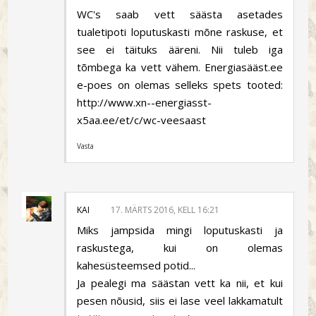
WC's saab vett säästa asetades
tualetipoti loputuskasti mõne raskuse, et
see ei täituks ääreni. Nii tuleb iga
tõmbega ka vett vähem. Energiasääst.ee
e-poes on olemas selleks spets tooted:
http://www.xn--energiasst-
x5aa.ee/et/c/wc-veesaast
Vasta
KAI
17. MÄRTS 2016, KELL 16:21
Miks jampsida mingi loputuskasti ja
raskustega, kui on olemas
kahesüsteemsed potid...
Ja pealegi ma säästan vett ka nii, et kui
pesen nõusid, siis ei lase veel lakkamatult