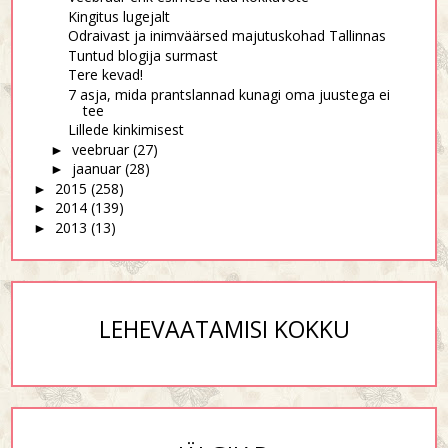
Kingitus lugejalt
Odraivast ja inimväärsed majutuskohad Tallinnas
Tuntud blogija surmast
Tere kevad!
7 asja, mida prantslannad kunagi oma juustega ei
tee
Lillede kinkimisest
veebruar
(27)
►
jaanuar
(28)
►
2015
(258)
►
2014
(139)
►
2013
(13)
►
LEHEVAATAMISI KOKKU