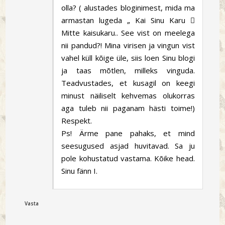
olla? ( alustades bloginimest, mida ma
armastan lugeda „ Kai Sinu Karu 
Mitte kaisukaru.. See vist on meelega
nii pandud?! Mina virisen ja vingun vist
vahel küll kõige üle, siis loen Sinu blogi
ja taas mõtlen, milleks vinguda.
Teadvustades, et kusagil on keegi
minust näiliselt kehvemas olukorras
aga tuleb nii paganam hästi toime!)
Respekt.
Ps! Ärme pane pahaks, et mind
seesugused asjad huvitavad. Sa ju
pole kohustatud vastama. Kõike head.
Sinu fänn I.
Vasta