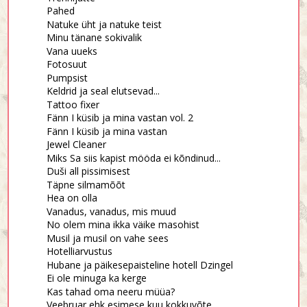
Pahed
Natuke üht ja natuke teist
Minu tänane sokivalik
Vana uueks
Fotosuut
Pumpsist
Keldrid ja seal elutsevad...
Tattoo fixer
Fänn I küsib ja mina vastan vol. 2
Fänn I küsib ja mina vastan
Jewel Cleaner
Miks Sa siis kapist mööda ei kõndinud...
Duši all pissimisest
Täpne silmamõõt
Hea on olla
Vanadus, vanadus, mis muud
No olem mina ikka väike masohist
Musil ja musil on vahe sees
Hotelliarvustus
Hubane ja päikesepaisteline hotell Dzingel
Ei ole minuga ka kerge
Kas tahad oma neeru müüa?
Veebruar ehk esimese kuu kokkuvõte