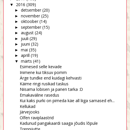
2016
(309)
▼
detsember
(20)
►
november
(25)
►
oktoober
(14)
►
september
(15)
►
august
(24)
►
juuli
(29)
►
juuni
(32)
►
mai
(35)
►
aprill
(19)
►
märts
(41)
▼
Esimesed selle kevade
Inimene kui tiksuv pomm
Ärge tundke end kuidagi kehvasti
Käime ringi rusikad taskus
Niisama lobisen ja panen tarka :D
Emakaväline rasedus
Kui kaks purki on pimeda käe all liiga sarnased eh...
Kellukad
Järvejooks
Olfen raviplaastrid
Kadunud pangakaardi saaga jõudis lõpule
Trennijutte