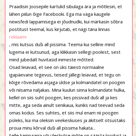
Praadisin Joosepile kartulid sibulaga ära ja mõtlesin, et
lähen piilun õige Facebooki. Ega ma väga kaugele
newsfedi lappamisega ei jõudnudki, kui märkasin sõbra
postitust teemal, kus kirjutab, et nägi täna linnas
reklaami
, mis kutsus duši all pissima. Teema kui selline mind
lugema ei kutsunud, aga klikkasin sellegi poolest, sest
mind jubedalt huvitasid inimeste mõtted.
Osad leiavad, et see on üks täiesti normaalne
igapäevane tegevus, teised jällegi leiavad, et tegu on
kõige rõvedama asjaga üldse ja kolmandatel on poogen
või niisama naljakas. Mina kuulun sinna kolmandate hulka,
kellel on siis suht poogen, kes pissivad duši all ja kes
mitte, aga seda ainult senikaua, kuniks nad teevad seda
omas kodus. Ses suhtes, et siis mul enam nii poogen
poleks, kui ma oleksin veekeskuses ja äkitselt otsustaks
proua minu kõrval duši all pissima hakata...
Selle kampaania või üleskutse mõte on säästa loodust ja