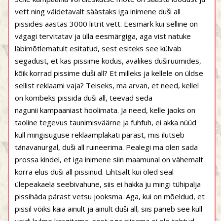
vett ning väidetavalt säästaks iga inimene duši all
pissides aastas 3000 liitrit vett. Eesmärk kui selline on
vägagi tervitatav ja ülla eesmärgiga, aga vist natuke
läbimõtlematult esitatud, sest esiteks see külvab
segadust, et kas pissime kodus, avalikes duširuumides,
kõik korrad pissime duši all? Et milleks ja kellele on üldse
sellist reklaami vaja? Teiseks, ma arvan, et need, kellel
on kombeks pissida duši all, teevad seda
nagunii kampaaniast hoolimata. Ja need, kelle jaoks on
taoline tegevus taunimisväärne ja fuhfuh, ei akka nüüd
küll mingisuguse reklaamplakati pärast, mis ilutseb
tänavanurgal, duši all ruineerima. Pealegi ma olen sada
prossa kindel, et iga inimene siin maamunal on vähemalt
korra elus duši all pissinud. Lihtsalt kui oled seal
ülepeakaela seebivahune, siis ei hakka ju mingi tühipalja
pissihäda pärast vetsu jooksma. Aga, kui on mõeldud, et
pissil võiks käia ainult ja ainult duši all, siis paneb see küll