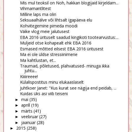
Mis mul teoksil on Noh, hakkan blogijaid kirjeldam...
Vihmamantlitest
Milline laps ma olin
Seksuaalhälve või lihtsalt igapäeva elu
Kohvitegemine pimeda moodi
Väike vlog meie jalutusest
EBA 2016 ürituselt saadud kingikoti tootearvustus:...
Muljeid otse kohapealt ehk EBA 2016
Esmased mõtted eilsest EBA 2016 üritusest
Ma ei ole üldse stressiinimene
Ma kahtlustan, et...
Traumad, põletused, plahvatused- minuga ikka
juhtu...
Kiiiireeee!
Külalispostitus minu elukaaslaselt
Juhtkoer Janet: "Kus kurat see nägija end peidab, ...
Kuidas üks asi viib teiseni
mai
(35)
►
aprill
(19)
►
märts
(41)
►
veebruar
(27)
►
jaanuar
(28)
►
2015
(258)
►