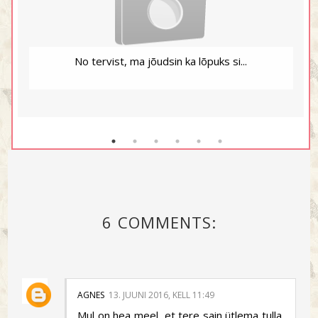
No tervist, ma jõudsin ka lõpuks si...
6 COMMENTS:
AGNES
13. JUUNI 2016, KELL 11:49
Mul on hea meel, et tere sain ütlema tulla,