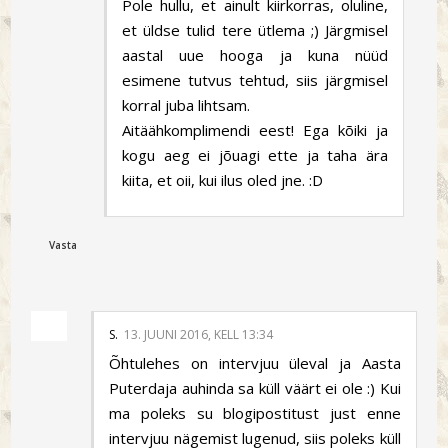
Pole hullu, et ainult kiirkorras, oluline,
et üldse tulid tere ütlema ;) Järgmisel
aastal uue hooga ja kuna nüüd
esimene tutvus tehtud, siis järgmisel
korral juba lihtsam.
Aitäähkomplimendi eest! Ega kõiki ja
kogu aeg ei jõuagi ette ja taha ära
kiita, et oii, kui ilus oled jne. :D
Vasta
S.
13. JUUNI 2016, KELL 13:34
Õhtulehes on intervjuu üleval ja Aasta
Puterdaja auhinda sa küll väärt ei ole :) Kui
ma poleks su blogipostitust just enne
intervjuu nägemist lugenud, siis poleks küll