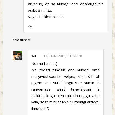
arvanud, et sa kuidagi end ebamugavalt
võiksid tunda.
Väga ilus kleit oli sul!
Vasta
Vastused
KAI
13. JUUNI 2016, KELL 22:28
No ma tänan! ;)
Ma tõesti tundsin end kuidagi oma
mugavustsoonist väljas, kuigi siin oli
pigem vist süüdi kogu see sumin ja
rahvamass, sest televisiooni ja
ajakirjanikega olen ma juba nagu vana
kala, sest minust ikka nii mõnigi artikkel
ilmunud :D