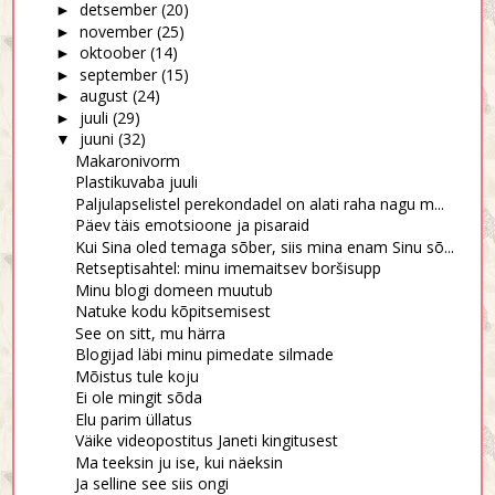
detsember
(20)
►
november
(25)
►
oktoober
(14)
►
september
(15)
►
august
(24)
►
juuli
(29)
►
juuni
(32)
▼
Makaronivorm
Plastikuvaba juuli
Paljulapselistel perekondadel on alati raha nagu m...
Päev täis emotsioone ja pisaraid
Kui Sina oled temaga sõber, siis mina enam Sinu sõ...
Retseptisahtel: minu imemaitsev boršisupp
Minu blogi domeen muutub
Natuke kodu kõpitsemisest
See on sitt, mu härra
Blogijad läbi minu pimedate silmade
Mõistus tule koju
Ei ole mingit sõda
Elu parim üllatus
Väike videopostitus Janeti kingitusest
Ma teeksin ju ise, kui näeksin
Ja selline see siis ongi