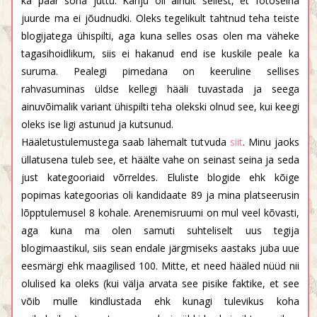
ka paar sõna juttu. Kahju oli ainult sellest, et fotoseina
juurde ma ei jõudnudki. Oleks tegelikult tahtnud teha teiste
blogijatega ühispilti, aga kuna selles osas olen ma väheke
tagasihoidlikum, siis ei hakanud end ise kuskile peale ka
suruma. Pealegi pimedana on keeruline sellises
rahvasuminas üldse kellegi hääli tuvastada ja seega
ainuvõimalik variant ühispilti teha olekski olnud see, kui keegi
oleks ise ligi astunud ja kutsunud.
Hääletustulemustega saab lähemalt tutvuda
siit
. Minu jaoks
üllatusena tuleb see, et häälte vahe on seinast seina ja seda
just kategooriaid võrreldes. Eluliste blogide ehk kõige
popimas kategoorias oli kandidaate 89 ja mina platseerusin
lõpptulemusel 8 kohale. Arenemisruumi on mul veel kõvasti,
aga kuna ma olen samuti suhteliselt uus tegija
blogimaastikul, siis sean endale järgmiseks aastaks juba uue
eesmärgi ehk maagilised 100. Mitte, et need hääled nüüd nii
olulised ka oleks (kui välja arvata see pisike faktike, et see
võib mulle kindlustada ehk kunagi tulevikus koha