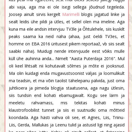
abi vaja, aga ma ei ole isegi sellega jõudnud tegeleda.
Joosep ainult sirvis kergelt
Marimelli
blogis jagatud linke ja
sealt leidis ühe pildi ja ütles, et sellel olen ma imeline. Aga
kuna ma eile andsin intervjuu TV3le ja Õhtulehele, siis kuskilt
peaks saama ka neid näha (ahaa, just öeldi TV3es, et
homme on EBA 2016 üritusest pikem reportaaž, vb siis sealt
saabki näha). Muidugi nende intervjuude eest võiks mulle
küll ühe auhinna anda... Nimelt "Aasta Puterdaja 2016". Mul
oli keel lihtsalt nii kohutavalt sõlmes ja mõte ei jooksnud.
Ma olin kuidagi enda mugavustsoonist väljas ja loomulikult
ma teadsin, et ma võin taolist tähelepanu pälvida, just oma
juhtkoera ja pimeda blogija staatusena, aga nagu ütlesin,
siis tundsin end kohati ebamugavalt. Kogu see lärm ja
meeletu rahvamass, mis tekitas kohati minus
klaustrofoobilist tunnet ja siis ei suutnudki oma mõtteid
koondada. Aga hästi vahva oli see, et Agnes, Liis, Triinu-
Liis, Gerda, Mallukas ja Leenu tulid ja astusid ligi ning ajasid