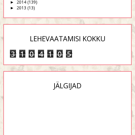
2014
(139)
►
2013
(13)
►
LEHEVAATAMISI KOKKU
3
1
0
4
1
0
5
JÄLGIJAD