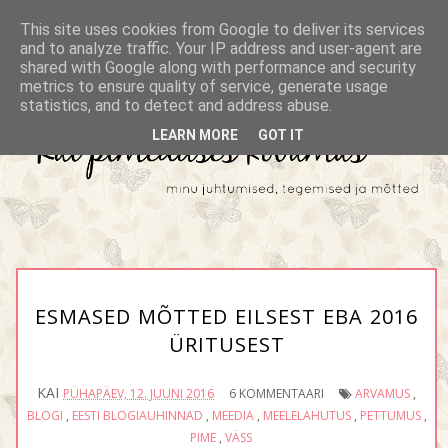
This site uses cookies from Google to deliver its services
and to analyze traffic. Your IP address and user-agent are
shared with Google along with performance and security
metrics to ensure quality of service, generate usage
statistics, and to detect and address abuse.
LEARN MORE
GOT IT
ESMASED MÕTTED EILSEST EBA 2016
ÜRITUSEST
KAI
PÜHAPÄEV, 12. JUUNI 2016
6 KOMMENTAARI
ARVAMUS
,
BLOGI
,
EESTI BLOGIAUHINNAD
,
MEEDIA
,
MEELELAHUTUS
,
PETTUMUS
,
PIME
,
VÄSS