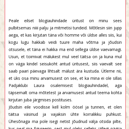
Peale eilset blogiauhindade üritust on minu sees
pulbitsemas niiii palju ja mitmetisi tundeid. Mõtlesin siin jupp
aega, et kas kirjutan täna või homme või üldse alles siis, kui
kogu lugu hakkab veidi tuure maha võtma ja jõudsin
otsusele, et täna ei hakka ma end sellega üldse vaevamagi.
Usun, et toimivat mälukest mul veel täitsa on ja kuna mul
on väga kindel seisukoht antud üritusest, siis vaevalt see
saab paari päevaga lihtsalt mälust ära kustuda. Ütleme nii,
et üks osa minu arvamusest on see, et ka mina ei ole sillas
Padjaklubi Laura osalemisest blogiauhindadel, aga
täpsemalt oma mõtetest ja arvamusest antud teema kohta
kirjutan juba järgmises postituses.
Jõudsin eile voodisse kell kolm öösel ja tunnen, et olen
täitsa väsinud ja vajaksin ühte korralikku puhkust.
Ühesõnaga ma pole isegi netist jõudnud välja otsida pilte,
kus peal ma figureerin, sest mul oleks selleks jällegi nägija