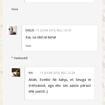
Vasta
EVELIIS
13. JUUNI 2016, KELL 14:19
Kai, sa olid nii kena!
Vasta
Vastused
KAI
13. JUUNI 2016, KELL 22:28
Aitäh, Eveliis! Nii kahju, et Sinuga ei
trehvanud, aga eks siis aasta pärast
ehk uuesti ;)