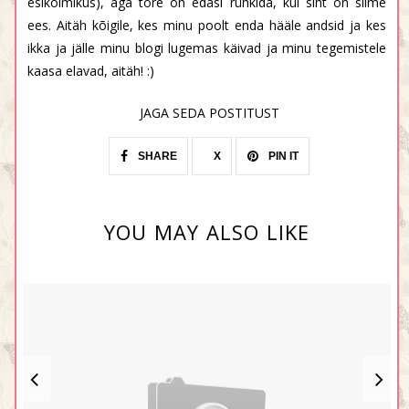
esikolmikus), aga tore on edasi rühkida, kui siht on silme
ees. Aitäh kõigile, kes minu poolt enda hääle andsid ja kes
ikka ja jälle minu blogi lugemas käivad ja minu tegemistele
kaasa elavad, aitäh! :)
JAGA SEDA POSTITUST
SHARE
X
PIN IT
YOU MAY ALSO LIKE