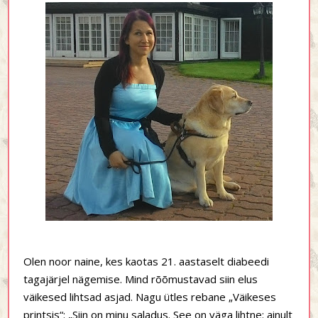
Olen noor naine, kes kaotas 21. aastaselt diabeedi
tagajärjel nägemise. Mind rõõmustavad siin elus
väikesed lihtsad asjad. Nagu ütles rebane „Väikeses
printsis“: „Siin on minu saladus. See on väga lihtne: ainult