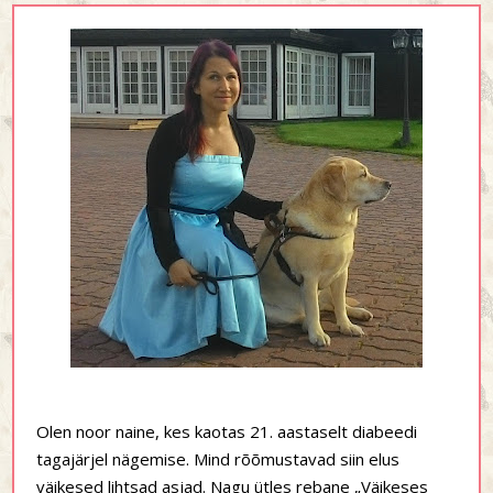
Olen noor naine, kes kaotas 21. aastaselt diabeedi
tagajärjel nägemise. Mind rõõmustavad siin elus
väikesed lihtsad asjad. Nagu ütles rebane „Väikeses