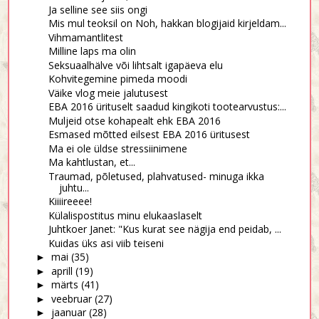
Ja selline see siis ongi
Mis mul teoksil on Noh, hakkan blogijaid kirjeldam...
Vihmamantlitest
Milline laps ma olin
Seksuaalhälve või lihtsalt igapäeva elu
Kohvitegemine pimeda moodi
Väike vlog meie jalutusest
EBA 2016 ürituselt saadud kingikoti tootearvustus:...
Muljeid otse kohapealt ehk EBA 2016
Esmased mõtted eilsest EBA 2016 üritusest
Ma ei ole üldse stressiinimene
Ma kahtlustan, et...
Traumad, põletused, plahvatused- minuga ikka
juhtu...
Kiiiireeee!
Külalispostitus minu elukaaslaselt
Juhtkoer Janet: "Kus kurat see nägija end peidab, ...
Kuidas üks asi viib teiseni
mai
(35)
►
aprill
(19)
►
märts
(41)
►
veebruar
(27)
►
jaanuar
(28)
►