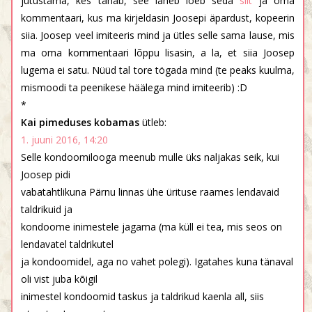
jutustama, kes tahab, see läheb loeb seda
siit
ja oma
kommentaari, kus ma kirjeldasin Joosepi äpardust, kopeerin
siia. Joosep veel imiteeris mind ja ütles selle sama lause, mis
ma oma kommentaari lõppu lisasin, a la, et siia Joosep
lugema ei satu. Nüüd tal tore tögada mind (te peaks kuulma,
mismoodi ta peenikese häälega mind imiteerib) :D
*
Kai pimeduses kobamas
ütleb:
1. juuni 2016, 14:20
Selle kondoomilooga meenub mulle üks naljakas seik, kui
Joosep pidi
vabatahtlikuna Pärnu linnas ühe ürituse raames lendavaid
taldrikuid ja
kondoome inimestele jagama (ma küll ei tea, mis seos on
lendavatel taldrikutel
ja kondoomidel, aga no vahet polegi). Igatahes kuna tänaval
oli vist juba kõigil
inimestel kondoomid taskus ja taldrikud kaenla all, siis