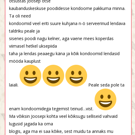
otsustas Joosep otse
kaubanduskeskuse poodidesse kondoome pakkuma minna.
Ta oli need
kondoomid veel eriti suure kuhjana n-ö serveerinud lendava
taldriku peale ja
sisenes poodi nagu kelner, aga vaene mees koperdas
viimasel hetkel uksepiida
taha ja lendas peaaegu käna ja kõik kondoomid lendasid
mööda kauplust
laiali.
Peale seda pole ta
enam kondoomidega tegemist teinud…vist.
Ma võiksin Joosepi kohta veel kõiksugu selliseid vahvaid
lugusid jagada ka oma
blogis, aga ma ei saa kõike, sest muidu ta annaks mu