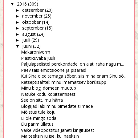
2016
(309)
▼
detsember
(20)
►
november
(25)
►
oktoober
(14)
►
september
(15)
►
august
(24)
►
juuli
(29)
►
juuni
(32)
▼
Makaronivorm
Plastikuvaba juuli
Paljulapselistel perekondadel on alati raha nagu m...
Päev täis emotsioone ja pisaraid
Kui Sina oled temaga sõber, siis mina enam Sinu sõ...
Retseptisahtel: minu imemaitsev boršisupp
Minu blogi domeen muutub
Natuke kodu kõpitsemisest
See on sitt, mu härra
Blogijad läbi minu pimedate silmade
Mõistus tule koju
Ei ole mingit sõda
Elu parim üllatus
Väike videopostitus Janeti kingitusest
Ma teeksin ju ise, kui näeksin