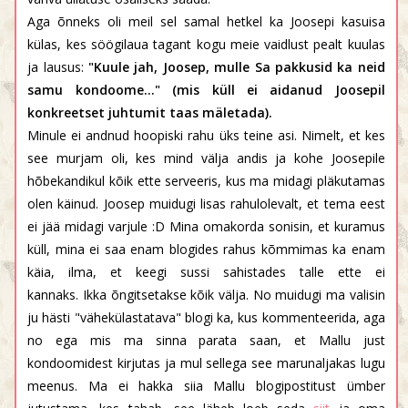
Aga õnneks oli meil sel samal hetkel ka Joosepi kasuisa
külas, kes söögilaua tagant kogu meie vaidlust pealt kuulas
ja lausus:
"Kuule jah, Joosep, mulle Sa pakkusid ka neid
samu kondoome..." (mis küll ei aidanud Joosepil
konkreetset juhtumit taas mäletada).
Minule ei andnud hoopiski rahu üks teine asi. Nimelt, et kes
see murjam oli, kes mind välja andis ja kohe Joosepile
hõbekandikul kõik ette serveeris, kus ma midagi pläkutamas
olen käinud. Joosep muidugi lisas rahulolevalt, et tema eest
ei jää midagi varjule :D Mina omakorda sonisin, et kuramus
küll, mina ei saa enam blogides rahus kõmmimas ka enam
käia, ilma, et keegi sussi sahistades talle ette ei
kannaks. Ikka õngitsetakse kõik välja. No muidugi ma valisin
ju hästi "vähekülastatava" blogi ka, kus kommenteerida, aga
no ega mis ma sinna parata saan, et Mallu just
kondoomidest kirjutas ja mul sellega see marunaljakas lugu
meenus. Ma ei hakka siia Mallu blogipostitust ümber