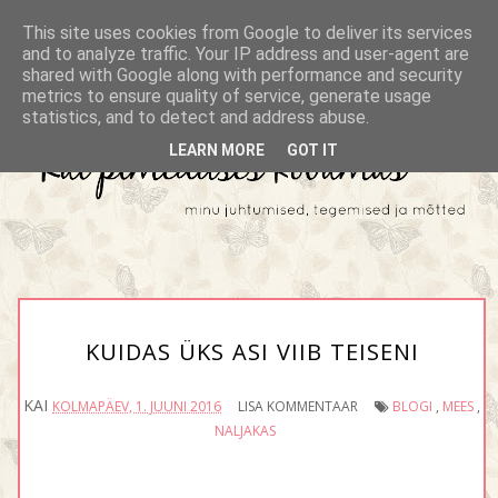
This site uses cookies from Google to deliver its services
and to analyze traffic. Your IP address and user-agent are
shared with Google along with performance and security
metrics to ensure quality of service, generate usage
statistics, and to detect and address abuse.
LEARN MORE
GOT IT
KUIDAS ÜKS ASI VIIB TEISENI
KAI
KOLMAPÄEV, 1. JUUNI 2016
LISA KOMMENTAAR
BLOGI
,
MEES
,
NALJAKAS