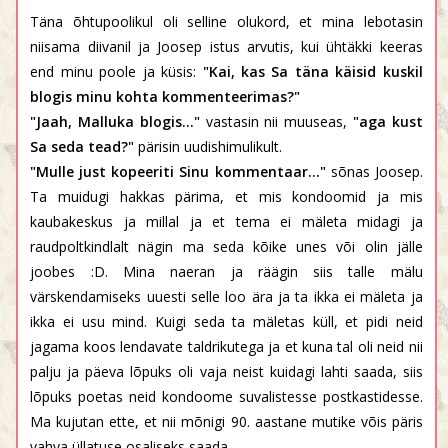
Täna õhtupoolikul oli selline olukord, et mina lebotasin
niisama diivanil ja Joosep istus arvutis, kui ühtäkki keeras
end minu poole ja küsis:
"Kai, kas Sa täna käisid kuskil
blogis minu kohta kommenteerimas?"
"Jaah, Malluka blogis..."
vastasin nii muuseas,
"aga kust
Sa seda tead?"
pärisin uudishimulikult.
"Mulle just kopeeriti Sinu kommentaar..."
sõnas Joosep.
Ta muidugi hakkas pärima, et mis kondoomid ja mis
kaubakeskus ja millal ja et tema ei mäleta midagi ja
raudpoltkindlalt nägin ma seda kõike unes või olin jälle
joobes :D. Mina naeran ja räägin siis talle mälu
värskendamiseks uuesti selle loo ära ja ta ikka ei mäleta ja
ikka ei usu mind. Kuigi seda ta mäletas küll, et pidi neid
jagama koos lendavate taldrikutega ja et kuna tal oli neid nii
palju ja päeva lõpuks oli vaja neist kuidagi lahti saada, siis
lõpuks poetas neid kondoome suvalistesse postkastidesse.
Ma kujutan ette, et nii mõnigi 90. aastane mutike võis päris
vahva üllatuse osaliseks saada.