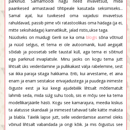
parkinud. Samamoodi nagu need invavetsud, mida
paarikesed armastavad tihtipeale kasutada seksimiseks...
Samal ajal, kui tuvikesed oma vajadusi invavetsus
rahuldavad, passib pime või ratastoolikas oma hädaga (ja ei,
mitte seksihädaga) kannatlikult, jalad ristis,ukse taga.
Nüüdseks on muidugi Gerili ise ka oma
blogis
sõna võtnud
ja nüüd selgus, et tema ei ole autoomanik, kuid aegajalt
sõidab ja poosetab selle taustal küll, aga tema ei sõitnud
ega parkinud invaplatsile. Minu jaoks on kogu tema jutt
lihtsalt üks veiderdamine ja pullikakast välja rabelemine, sest
sai ikka paraja sitaga hakkama. Eriti, kui arvestame, et aina
enam ja enam seistakse erivajadustega ja puudega inimeste
õiguste eest ja kui keegi ajudebiilik lihtsalt mõtlematult
lahmib seda, mida sülg suhu toob, siis ei mõju see ka tema
modellikarjäärile hästi. Kogu see kamarajura, meedia kiskus
ta alatusse skandaali ja inimesed tahavad talle kätte maksta
ja blabla. Täielik lapse jutt, selle veiderdamise asemel oleks
võinud lihtsalt vabandada ja ongi kõik. Ja mis õigustus see