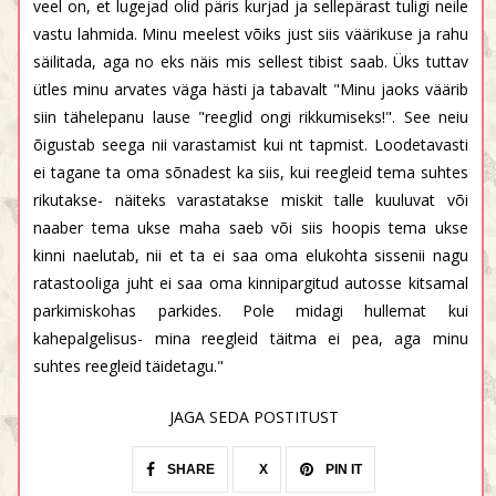
veel on, et lugejad olid päris kurjad ja sellepärast tuligi neile
vastu lahmida. Minu meelest võiks just siis väärikuse ja rahu
säilitada, aga no eks näis mis sellest tibist saab. Üks tuttav
ütles minu arvates väga hästi ja tabavalt "Minu jaoks väärib
siin tähelepanu lause "reeglid ongi rikkumiseks!". See neiu
õigustab seega nii varastamist kui nt tapmist. Loodetavasti
ei tagane ta oma sõnadest ka siis, kui reegleid tema suhtes
rikutakse- näiteks varastatakse miskit talle kuuluvat või
naaber tema ukse maha saeb või siis hoopis tema ukse
kinni naelutab, nii et ta ei saa oma elukohta sissenii nagu
ratastooliga juht ei saa oma kinnipargitud autosse kitsamal
parkimiskohas parkides. Pole midagi hullemat kui
kahepalgelisus- mina reegleid täitma ei pea, aga minu
suhtes reegleid täidetagu."
JAGA SEDA POSTITUST
SHARE
X
PIN IT