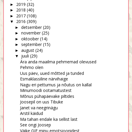
2019
(32)
►
2018
(40)
►
2017
(108)
►
2016
(309)
▼
detsember
(20)
►
november
(25)
►
oktoober
(14)
►
september
(15)
►
august
(24)
►
juuli
(29)
▼
Ära anda maailma pehmemad olevused
Pehmo olen
Uus päev, uued mõtted ja tunded
Esmaklassiline närvihaige
Nagu eri pettumus ja nõutus on kallal
Minumoodi ootamatustest
Mõnus pühapäevake piltides
Joosepil on uus Tibuke
Janet va neegrinägu
Arstil käidud
Ma tahan endale ka sellist last
See ongi Joosep
Väike GIF minu emotsioonidest