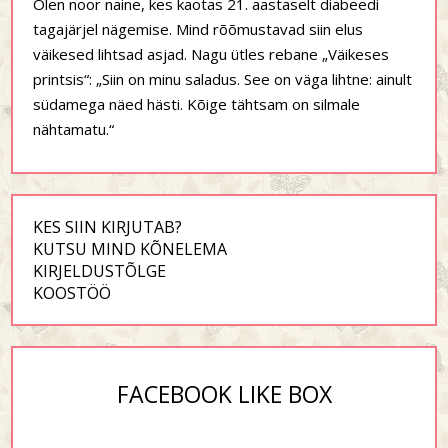
Olen noor naine, kes kaotas 21. aastaselt diabeedi
tagajärjel nägemise. Mind rõõmustavad siin elus
väikesed lihtsad asjad. Nagu ütles rebane „Väikeses
printsis“: „Siin on minu saladus. See on väga lihtne: ainult
südamega näed hästi. Kõige tähtsam on silmale
nähtamatu.“
KES SIIN KIRJUTAB?
KUTSU MIND KÕNELEMA
KIRJELDUSTÕLGE
KOOSTÖÖ
FACEBOOK LIKE BOX