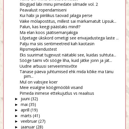
Blogijad läbi minu pimedate silmade vol. 2
Peavalust ropendamiseni
Kui häbi ja piinlikus taovad jalaga perse
Väike mölapostitus, millest sai märkamatult Lipsuk...
Palun, kas keegi päästaks mind!?
Ma elan koos jäätisemanjakiga
Lõpetage ükskord ometigi see erivajadustega laste ...
Palju ma siis sentimeetreid kah kaotasin
Ripsmepikendustest
Eks suurimat tugevust näitabki see, kuidas suhtuta...
Sööge taimi või sööge liha, kuid jätke jonn ja jät...
Uudne arbuusi serveerimisvõte
Tänase päeva juhtumised ehk mida kõike ma tänu
pim...
Mul on vabsjee koer
Meie esialgne köögimööbli visand
Pimeda inimese ettekujutlus vs reaalsus
juuni
(32)
►
mai
(35)
►
aprill
(19)
►
märts
(41)
►
veebruar
(27)
►
jaanuar
(28)
►