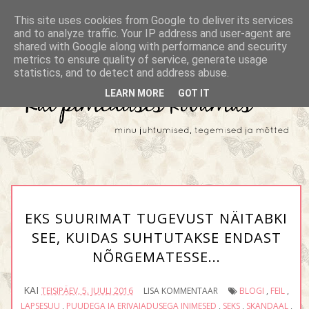
This site uses cookies from Google to deliver its services
and to analyze traffic. Your IP address and user-agent are
shared with Google along with performance and security
metrics to ensure quality of service, generate usage
statistics, and to detect and address abuse.
LEARN MORE
GOT IT
EKS SUURIMAT TUGEVUST NÄITABKI
SEE, KUIDAS SUHTUTAKSE ENDAST
NÕRGEMATESSE...
KAI
TEISIPÄEV, 5. JUULI 2016
LISA KOMMENTAAR
BLOGI
,
FEIL
,
LAPSESUU
,
PUUDEGA JA ERIVAJADUSEGA INIMESED
,
SEKS
,
SKANDAAL
,