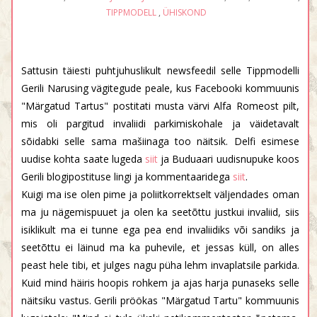
TIPPMODELL
,
ÜHISKOND
Sattusin täiesti puhtjuhuslikult newsfeedil selle Tippmodelli
Gerili Narusing vägitegude peale, kus Facebooki kommuunis
"Märgatud Tartus" postitati musta värvi Alfa Romeost pilt,
mis oli pargitud invaliidi parkimiskohale ja väidetavalt
sõidabki selle sama mašiinaga too näitsik. Delfi esimese
uudise kohta saate lugeda
siit
ja Buduaari uudisnupuke koos
Gerili blogipostituse lingi ja kommentaaridega
siit
.
Kuigi ma ise olen pime ja poliitkorrektselt väljendades oman
ma ju nägemispuuet ja olen ka seetõttu justkui invaliid, siis
isiklikult ma ei tunne ega pea end invaliidiks või sandiks ja
seetõttu ei läinud ma ka puhevile, et jessas küll, on alles
peast hele tibi, et julges nagu püha lehm invaplatsile parkida.
Kuid mind häiris hoopis rohkem ja ajas harja punaseks selle
näitsiku vastus. Gerili pröökas "Märgatud Tartu" kommuunis