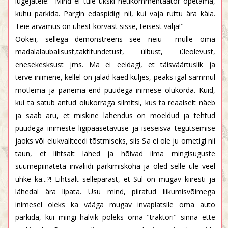
lugejatele: "Mind ei tule ükski netikommentaator õpetama,
kuhu parkida. Pargin edaspidigi nii, kui vaja ruttu ära käia.
Teie arvamus on ühest kõrvast sisse, teisest välja!"
Ookeii, sellega demonstreeris see neiu mulle oma
madalalaubalisust,taktitundetust, ülbust, üleolevust,
enesekesksust jms. Ma ei eeldagi, et täisväärtuslik ja
terve inimene, kellel on jalad-käed küljes, peaks igal sammul
mõtlema ja panema end puudega inimese olukorda. Kuid,
kui ta satub antud olukorraga silmitsi, kus ta reaalselt näeb
ja saab aru, et miskine lahendus on mõeldud ja tehtud
puudega inimeste ligipääsetavuse ja iseseisva tegutsemise
jaoks või elukvaliteedi tõstmiseks, siis Sa ei ole ju ometigi nii
taun, et lihtsalt lähed ja hõivad ilma mingisuguste
süümepiinateta invaliidi parkimiskoha ja oled selle üle veel
uhke ka...?! Lihtsalt sellepärast, et Sul on mugav kiiresti ja
lähedal ära lipata. Usu mind, piiratud liikumisvõimega
inimesel oleks ka vääga mugav invaplatsile oma auto
parkida, kui mingi hälvik poleks oma "traktori" sinna ette