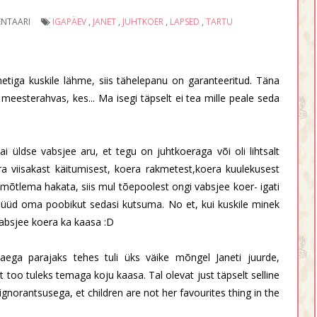
NTAARI
IGAPÄEV
,
JANET
,
JUHTKOER
,
LAPSED
,
TARTU
etiga kuskile lähme, siis tähelepanu on garanteeritud. Täna
meesterahvas, kes... Ma isegi täpselt ei tea mille peale seda
 üldse vabsjee aru, et tegu on juhtkoeraga või oli lihtsalt
 viisakast käitumisest, koera rakmetest,koera kuulekusest
ui mõtlema hakata, siis mul tõepoolest ongi vabsjee koer- igati
i nüüd oma poobikut sedasi kutsuma. No et, kui kuskile minek
vabsjee koera ka kaasa :D
aega parajaks tehes tuli üks väike mõngel Janeti juurde,
too tuleks temaga koju kaasa. Tal olevat just täpselt selline
norantsusega, et children are not her favourites thing in the