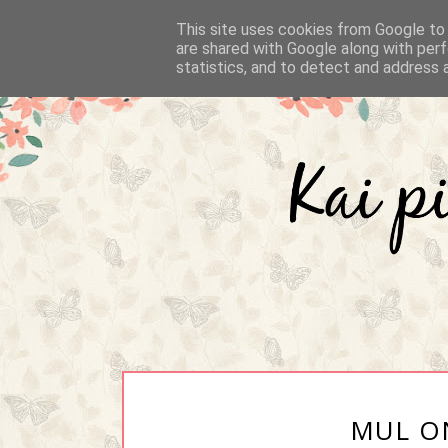
This site uses cookies from Google to d
are shared with Google along with perf
statistics, and to detect and address 
MUL O