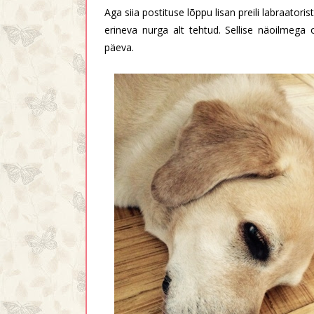
Aga siia postituse lõppu lisan preili labraatori
erineva nurga alt tehtud. Sellise näoilmega 
päeva.