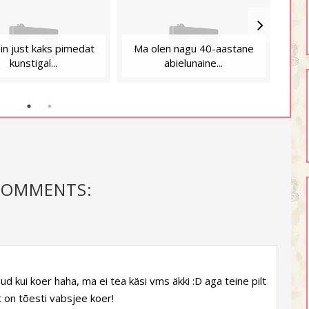
in just kaks pimedat
Ma olen nagu 40-aastane
kunstigal...
abielunaine...
COMMENTS:
d kui koer haha, ma ei tea käsi vms äkki :D aga teine pilt
et on tõesti vabsjee koer!