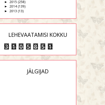
2015
(258)
►
2014
(139)
►
2013
(13)
►
Kontserdireklaami ja
Minu käitumine
loosimine
hüpoglükeemia ajal v...
LEHEVAATAMISI KOKKU
3
1
0
5
8
5
1
JÄLGIJAD