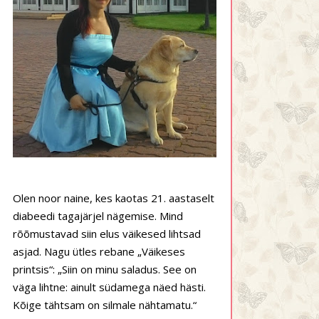
Olen noor naine, kes kaotas 21. aastaselt
diabeedi tagajärjel nägemise. Mind
rõõmustavad siin elus väikesed lihtsad
asjad. Nagu ütles rebane „Väikeses
printsis“: „Siin on minu saladus. See on
väga lihtne: ainult südamega näed hästi.
Kõige tähtsam on silmale nähtamatu.“