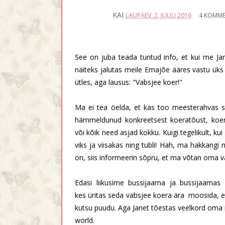
KAI
LAUPÄEV, 2. JUULI 2016
4 KOMME
See on juba teada tuntud info, et kui me Jan
näiteks jalutas meile Emajõe ääres vastu üks 
ütles, aga lausus: "Vabsjee koer!"
Ma ei tea öelda, et kas too meesterahvas sai
hämmeldunud konkreetsest koeratõust, koera
või kõik need asjad kokku. Kuigi tegelikult, k
viks ja viisakas ning tubli! Hah, ma hakkang
on, siis informeerin sõpru, et ma võtan oma 
Edasi liikusime bussijaama ja bussijaamas 
kes üritas seda vabsjee koera ära moosida, et 
kutsu puudu. Aga Janet tõestas veelkord oma ig
world.