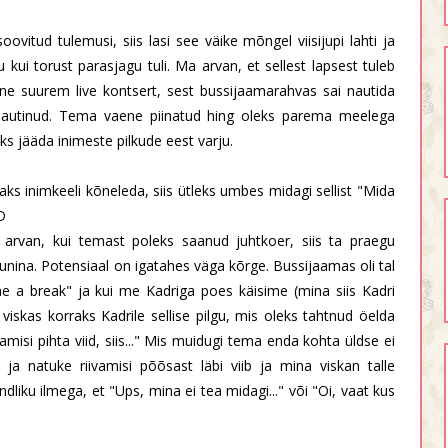
vitud tulemusi, siis lasi see väike mõngel viisijupi lahti ja
u kui torust parasjagu tuli. Ma arvan, et sellest lapsest tuleb
ene suurem live kontsert, sest bussijaamarahvas sai nautida
i nautinud. Tema vaene piinatud hing oleks parema meelega
ks jääda inimeste pilkude eest varju.
ks inimkeeli kõneleda, siis ütleks umbes midagi sellist "Mida
D
arvan, kui temast poleks saanud juhtkoer, siis ta praegu
unina. Potensiaal on igatahes väga kõrge. Bussijaamas oli tal
 a break" ja kui me Kadriga poes käisime (mina siis Kadri
s viskas korraks Kadrile sellise pilgu, mis oleks tahtnud öelda
vamisi pihta viid, siis..." Mis muidugi tema enda kohta üldse ei
 ja natuke riivamisi põõsast läbi viib ja mina viskan talle
andliku ilmega, et "Ups, mina ei tea midagi..." või "Oi, vaat kus