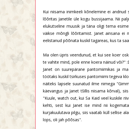
Kui niisama inimkeeli kõnelemine ei andnud soo
lõõritas Janetile üle kogu bussijaama. Nii palj
elukutseline muusik ja täna oligi tema esim
väikse mõngli lõõritamist. Janet ainsana e
eelistanud põõnata kuskil tagareas, kus ta saa
Ma olen üpris veendunud, et kui see koer oska
te vahite mind, pole enne koera näinud või?" :
Janet on suurepärane pantomiimikas ja ma 
töötaks kuskil tsirkuses pantomiimi tegeva klo
näiteks lapsele suunatud ilme nimega "Gimme
käevangus ja Janet tšillis niisama kõrval), sii
"Kuule, watch out, kui Sa Kaid veel kuskile rii
kehti, sest kui Janet ise mind nii kogemata
kurjakuulutava pilgu, siis vaatab küll sellise al
lops, oli jah põõsas".