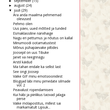
september
(15)
►
august
(24)
►
juuli
(29)
▼
Ära anda maailma pehmemad
olevused
Pehmo olen
Uus päev, uued mõtted ja tunded
Esmaklassiline närvihaige
Nagu eri pettumus ja nõutus on kallal
Minumoodi ootamatustest
Mõnus pühapäevake piltides
Joosepil on uus Tibuke
Janet va neegrinägu
Arstil käidud
Ma tahan endale ka sellist last
See ongi Joosep
Väike GIF minu emotsioonidest
Blogijad läbi minu pimedate silmade
vol. 2
Peavalust ropendamiseni
Kui häbi ja piinlikus taovad jalaga
perse
Väike mölapostitus, millest sai
märkamatult Lipsuk...