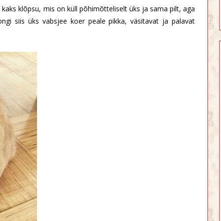
st kaks klõpsu, mis on küll põhimõtteliselt üks ja sama pilt, aga
ongi siis üks vabsjee koer peale pikka, väsitavat ja palavat