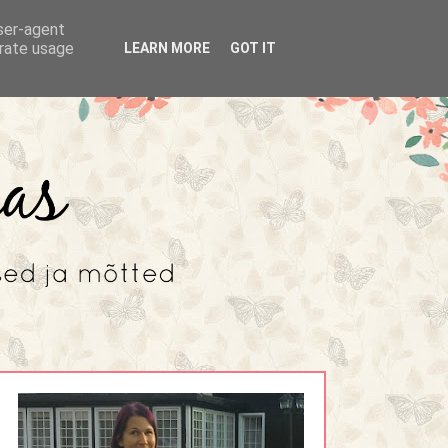
user-agent
erate usage
LEARN MORE
GOT IT