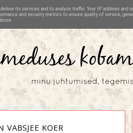
eliver its services and to analyze traffic. Your IP address and 
ormance and security metrics to ensure quality of service, gen
abuse.
N VABSJEE KOER