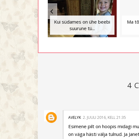
Kui südames on ühe beebi
Ma tõ
suurune tü...
4 
AVELYK
2. JUULI 2016, KELL 21:35
Esimene pilt on hoopis midagi muu
on väga hästi välja tulnud. Ja Jan