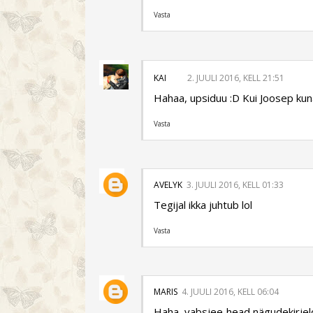
Vasta
KAI
2. JUULI 2016, KELL 21:51
Hahaa, upsiduu :D Kui Joosep kuna
Vasta
AVELYK
3. JUULI 2016, KELL 01:33
Tegijal ikka juhtub lol
Vasta
MARIS
4. JUULI 2016, KELL 06:04
Haha, vabsjee head nägudekirjel