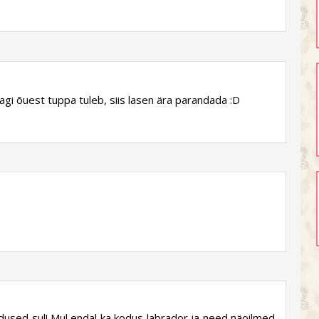
gi õuest tuppa tuleb, siis lasen ära parandada :D
dused sul! Mul endal ka kodus labrador ja need näoilmed