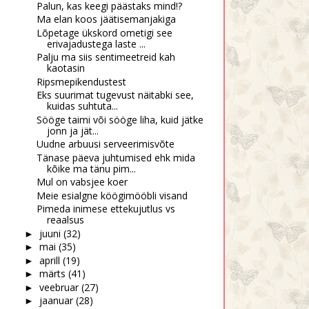
Palun, kas keegi päästaks mind!?
Ma elan koos jäätisemanjakiga
Lõpetage ükskord ometigi see
erivajadustega laste ...
Palju ma siis sentimeetreid kah
kaotasin
Ripsmepikendustest
Eks suurimat tugevust näitabki see,
kuidas suhtuta...
Sööge taimi või sööge liha, kuid jätke
jonn ja jät...
Uudne arbuusi serveerimisvõte
Tänase päeva juhtumised ehk mida
kõike ma tänu pim...
Mul on vabsjee koer
Meie esialgne köögimööbli visand
Pimeda inimese ettekujutlus vs
reaalsus
juuni
(32)
►
mai
(35)
►
aprill
(19)
►
märts
(41)
►
veebruar
(27)
►
jaanuar
(28)
►