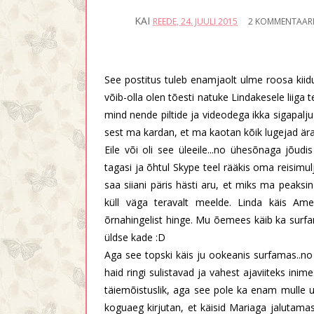
KAI
REEDE, 24. JUULI 2015
2 KOMMENTAAR
See postitus tuleb enamjaolt ulme roosa kii
võib-olla olen tõesti natuke Lindakesele liiga t
mind nende piltide ja videodega ikka sigapalju 
sest ma kardan, et ma kaotan kõik lugejad ära.
Eile või oli see üleeile...no ühesõnaga jõudi
tagasi ja õhtul Skype teel rääkis oma reisimulj
saa siiani päris hästi aru, et miks ma peaksin
küll väga teravalt meelde. Linda käis Ame
õrnahingelist hinge. Mu õemees käib ka surf
üldse kade :D
Aga see topski käis ju ookeanis surfamas..no
haid ringi sulistavad ja vahest ajaviiteks i
täiemõistuslik, aga see pole ka enam mulle uu
koguaeg kirjutan, et käisid Mariaga jalutamas