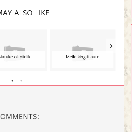
AY ALSO LIKE
Natuke oli piinlik
Meile kingiti auto
Min
COMMENTS: