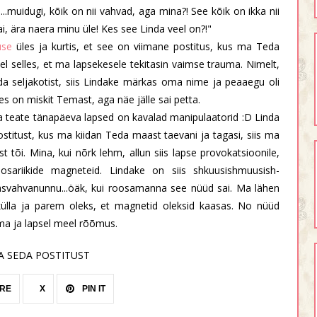
d...muidugi, kõik on nii vahvad, aga mina?! See kõik on ikka nii
, ära naera minu üle! Kes see Linda veel on?!"
tuse
üles ja kurtis, et see on viimane postitus, kus ma Teda
l selles, et ma lapsekesele tekitasin vaimse trauma. Nimelt,
inda seljakotist, siis Lindake märkas oma nime ja peaaegu oli
es on miskit Temast, aga näe jälle sai petta.
ga teate tänapäeva lapsed on kavalad manipulaatorid :D Linda
stitust, kus ma kiidan Teda maast taevani ja tagasi, siis ma
tõi. Mina, kui nõrk lehm, allun siis lapse provokatsioonile,
ariikide magneteid. Lindake on siis shkuusishmuusish-
masvahvanunnu...öäk, kui roosamanna see nüüd sai. Ma lähen
lla ja parem oleks, et magnetid oleksid kaasas. No nüüd
ma ja lapsel meel rõõmus.
A SEDA POSTITUST
RE
X
PIN IT