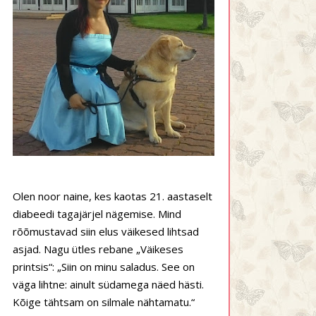
Olen noor naine, kes kaotas 21. aastaselt
diabeedi tagajärjel nägemise. Mind
rõõmustavad siin elus väikesed lihtsad
asjad. Nagu ütles rebane „Väikeses
printsis“: „Siin on minu saladus. See on
väga lihtne: ainult südamega näed hästi.
Kõige tähtsam on silmale nähtamatu.“