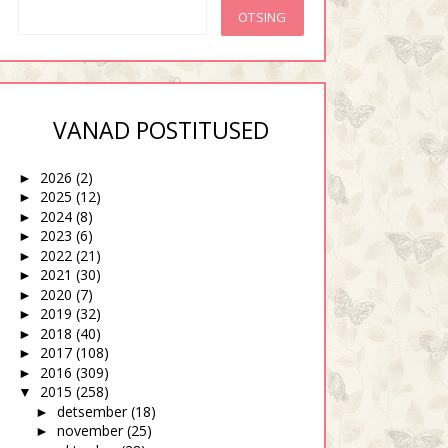
VANAD POSTITUSED
2026
(2)
►
a läbi sõprade silmade
Minust saab...
2025
(12)
►
2024
(8)
►
2023
(6)
►
2022
(21)
►
2021
(30)
►
2020
(7)
►
2019
(32)
►
2018
(40)
►
2017
(108)
►
2016
(309)
►
2015
(258)
▼
detsember
(18)
►
november
(25)
►