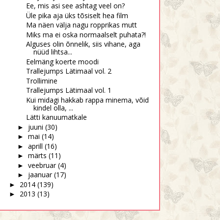
Ee, mis asi see ashtag veel on?
Üle pika aja üks tõsiselt hea film
Ma näen välja nagu ropprikas mutt
Miks ma ei oska normaalselt puhata?!
Alguses olin õnnelik, siis vihane, aga
nüüd lihtsa...
Eelmäng koerte moodi
Trallejumps Lätimaal vol. 2
Trollimine
Trallejumps Lätimaal vol. 1
Kui midagi hakkab rappa minema, võid
kindel olla, ...
Lätti kanuumatkale
juuni
(30)
►
mai
(14)
►
aprill
(16)
►
märts
(11)
►
veebruar
(4)
►
jaanuar
(17)
►
2014
(139)
►
2013
(13)
►