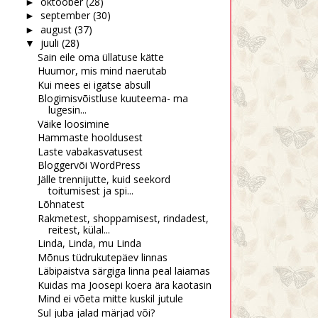
oktoober
(28)
►
september
(30)
►
august
(37)
►
juuli
(28)
▼
Sain eile oma üllatuse kätte
Huumor, mis mind naerutab
Kui mees ei igatse absull
Blogimisvõistluse kuuteema- ma
lugesin...
Väike loosimine
Hammaste hooldusest
Laste vabakasvatusest
Bloggervõi WordPress
Jälle trennijutte, kuid seekord
toitumisest ja spi...
Lõhnatest
Rakmetest, shoppamisest, rindadest,
reitest, külal...
Linda, Linda, mu Linda
Mõnus tüdrukutepäev linnas
Läbipaistva särgiga linna peal laiamas
Kuidas ma Joosepi koera ära kaotasin
Mind ei võeta mitte kuskil jutule
Sul juba jalad märjad või?