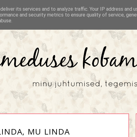
eliver its services and to analyze traffic. Your IP address and 
ormance and security metrics to ensure quality of service, gen
abuse.
LINDA, MU LINDA