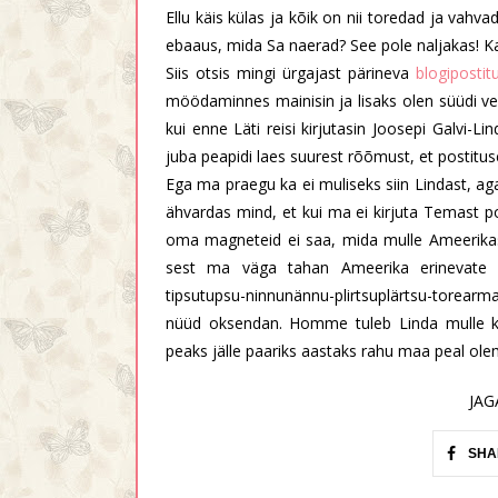
Ellu käis külas ja kõik on nii toredad ja vahva
ebaaus, mida Sa naerad? See pole naljakas! Kai
Siis otsis mingi ürgajast pärineva
blogiposti
möödaminnes mainisin ja lisaks olen süüdi vee
kui enne Läti reisi kirjutasin Joosepi Galvi-L
juba peapidi laes suurest rõõmust, et postitus
Ega ma praegu ka ei muliseks siin Lindast, a
ähvardas mind, et kui ma ei kirjuta Temast po
oma magneteid ei saa, mida mulle Ameerikast 
sest ma väga tahan Ameerika erinevate os
tipsutupsu-ninnunännu-plirtsuplärtsu-torear
nüüd oksendan. Homme tuleb Linda mulle kü
peaks jälle paariks aastaks rahu maa peal ole
JAG
SHA