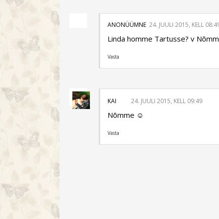
ANONÜÜMNE
24. JUULI 2015, KELL 08:4
Linda homme Tartusse? v Nõmm
Vasta
KAI
24. JUULI 2015, KELL 09:49
Nõmme ☺️
Vasta