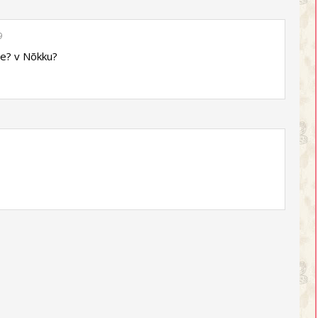
9
e? v Nõkku?