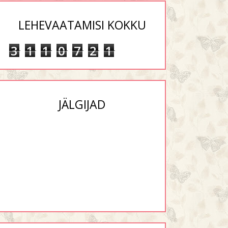
LEHEVAATAMISI KOKKU
3
1
1
0
7
2
1
JÄLGIJAD