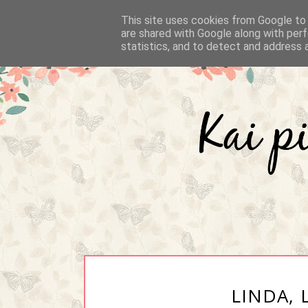
This site uses cookies from Google to d
are shared with Google along with perf
statistics, and to detect and address 
LINDA, 