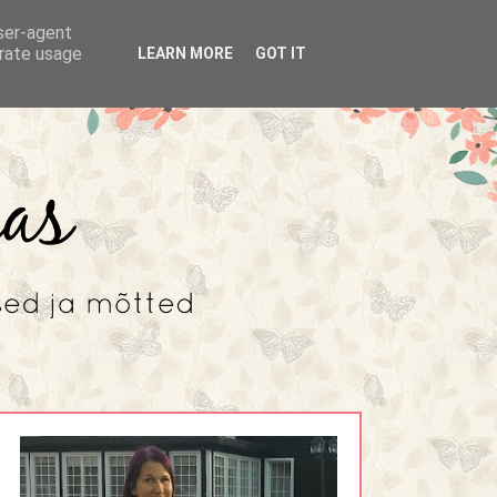
user-agent
erate usage
LEARN MORE
GOT IT