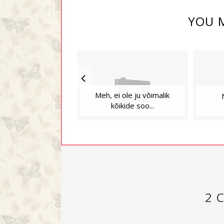
YOU M
Meh, ei ole ju võimalik
kõikide soo...
2 