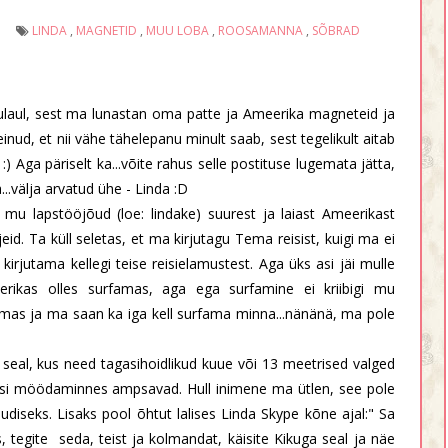
I
LINDA
,
MAGNETID
,
MUU LOBA
,
ROOSAMANNA
,
SÕBRAD
dulaul, sest ma lunastan oma patte ja Ameerika magneteid ja
einud, et nii vähe tähelepanu minult saab, sest tegelikult aitab
:) Aga päriselt ka...võite rahus selle postituse lugemata jätta,
..välja arvatud ühe - Linda :D
s mu lapstööjõud (loe: lindake) suurest ja laiast Ameerikast
eid. Ta küll seletas, et ma kirjutagu Tema reisist, kuigi ma ei
 kirjutama kellegi teise reisielamustest. Aga üks asi jäi mulle
erikas olles surfamas, aga ega surfamine ei kriibigi mu
amas ja ma saan ka iga kell surfama minna...nänänä, ma pole
 seal, kus need tagasihoidlikud kuue või 13 meetrised valged
nimesi möödaminnes ampsavad. Hull inimene ma ütlen, see pole
diseks. Lisaks pool õhtut lalises Linda Skype kõne ajal:" Sa
, tegite seda, teist ja kolmandat, käisite Kikuga seal ja näe