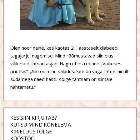
Olen noor naine, kes kaotas 21. aastaselt diabeedi
tagajärjel nägemise. Mind rõõmustavad siin elus
väikesed lihtsad asjad. Nagu ütles rebane „Väikeses
printsis“: „Siin on minu saladus. See on väga lihtne: ainult
südamega näed hästi. Kõige tähtsam on silmale
nähtamatu.“
KES SIIN KIRJUTAB?
KUTSU MIND KÕNELEMA
KIRJELDUSTÕLGE
KOOSTÖÖ