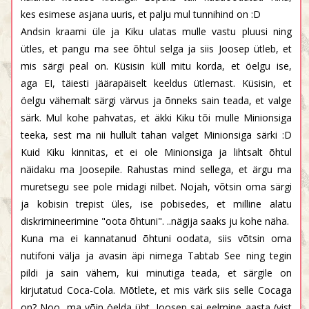
kes esimese asjana uuris, et palju mul tunnihind on :D
Andsin kraami üle ja Kiku ulatas mulle vastu pluusi ning
ütles, et pangu ma see õhtul selga ja siis Joosep ütleb, et
mis särgi peal on. Küsisin küll mitu korda, et öelgu ise,
aga EI, täiesti jäärapäiselt keeldus ütlemast. Küsisin, et
öelgu vähemalt särgi värvus ja õnneks sain teada, et valge
särk. Mul kohe pahvatas, et äkki Kiku tõi mulle Minionsiga
teeka, sest ma nii hullult tahan valget Minionsiga särki :D
Kuid Kiku kinnitas, et ei ole Minionsiga ja lihtsalt õhtul
näidaku ma Joosepile. Rahustas mind sellega, et ärgu ma
muretsegu see pole midagi nilbet. Nojah, võtsin oma särgi
ja kobisin trepist üles, ise pobisedes, et milline alatu
diskrimineerimine "oota õhtuni". ..nägija saaks ju kohe näha.
Kuna ma ei kannatanud õhtuni oodata, siis võtsin oma
nutifoni välja ja avasin äpi nimega Tabtab See ning tegin
pildi ja sain vähem, kui minutiga teada, et särgile on
kirjutatud Coca-Cola. Mõtlete, et mis värk siis selle Cocaga
on? Noo, ma võin öelda üht...Joosep sai eelmine aasta (vist