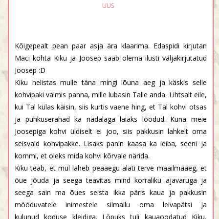
UUS
Kõigepealt pean paar asja ära klaarima. Edaspidi kirjutan
Maci kohta Kiku ja Joosep saab olema ilusti väljakirjutatud
Joosep :D
Kiku helistas mulle täna mingi lõuna aeg ja käskis selle
kohvipaki valmis panna, mille lubasin Talle anda. Lihtsalt eile,
kui Tal külas käisin, siis kurtis vaene hing, et Tal kohvi otsas
ja puhkuserahad ka nädalaga laiaks löödud. Kuna meie
Joosepiga kohvi üldiselt ei joo, siis pakkusin lahkelt oma
seisvaid kohvipakke. Lisaks panin kaasa ka leiba, seeni ja
kommi, et oleks mida kohvi kõrvale närida.
Kiku teab, et mul läheb peaaegu alati terve maailmaaeg, et
õue jõuda ja seega teavitas mind korraliku ajavaruga ja
seega sain ma õues seista ikka päris kaua ja pakkusin
mööduvatele inimestele silmailu oma leivapätsi ja
kulunud koduse kleidiga. Lõpuks tuli kauaoodatud Kiku,