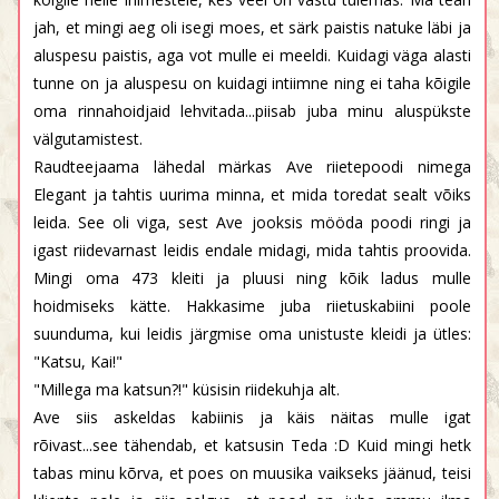
jah, et mingi aeg oli isegi moes, et särk paistis natuke läbi ja
aluspesu paistis, aga vot mulle ei meeldi. Kuidagi väga alasti
tunne on ja aluspesu on kuidagi intiimne ning ei taha kõigile
oma rinnahoidjaid lehvitada...piisab juba minu aluspükste
välgutamistest.
Raudteejaama lähedal märkas Ave riietepoodi nimega
Elegant ja tahtis uurima minna, et mida toredat sealt võiks
leida. See oli viga, sest Ave jooksis mööda poodi ringi ja
igast riidevarnast leidis endale midagi, mida tahtis proovida.
Mingi oma 473 kleiti ja pluusi ning kõik ladus mulle
hoidmiseks kätte. Hakkasime juba riietuskabiini poole
suunduma, kui leidis järgmise oma unistuste kleidi ja ütles:
"Katsu, Kai!"
"Millega ma katsun?!" küsisin riidekuhja alt.
Ave siis askeldas kabiinis ja käis näitas mulle igat
rõivast...see tähendab, et katsusin Teda :D Kuid mingi hetk
tabas minu kõrva, et poes on muusika vaikseks jäänud, teisi