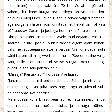
oli eelmine) sünnipäevaks üle 70 liitri Cocat ja jõi selle
vähem, kui kahe kuuga ära. Sellega on vist juba kõik
öeldud:D (kusjuures Tal on ilusad ja terved valged hambad,
aga nõrganärvilistele võin kinnitada, et hetkel on Tal käsil
võõrutusravi Cocast ja joob iga hommik ja õhtu piima).
Õhtupoole pidin siis minema Avele raudteejaama vastu ja
saatma Ta Kiku poole. Jõudsin täpselt õigeks ajaks kohale.
Läksime raudteejaama ette ja palusin Avel kirjeldada mulle
särki täpsemalt ning Ave teatas mulle: "See on selline valge
särk, millele on kirjutatud sellise stiiliga Coca-Cola nagu
pudelil ja see särk paistab läbi."
"Misasja? Paistab läbi?" kordasin Ave lauset.
"Jah, ma näen, et millised rinnahoidjad Sul on ja mis värvi ja
mis mustriga. Ma juba sees nägin, aga ei julenud Sulle
öelda" sõnas Ave naerdes.
Ma mõtlesin kohe kiiresti peas läbi, et mitu inimest minust
teel raudteejaama mööda jalutas ja hirmuga mõtlesin
kõigile neile inimestele, kes veel on vastu tulemas. Ma tean