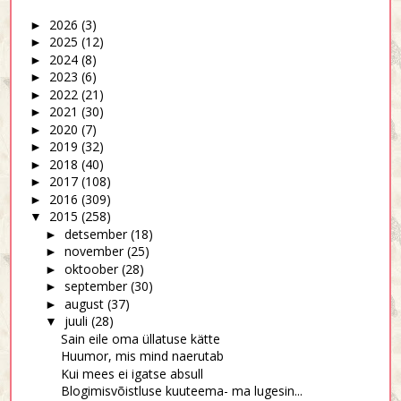
2026
(3)
►
2025
(12)
►
2024
(8)
►
2023
(6)
►
2022
(21)
►
2021
(30)
►
2020
(7)
►
2019
(32)
►
2018
(40)
►
2017
(108)
►
2016
(309)
►
2015
(258)
▼
detsember
(18)
►
november
(25)
►
oktoober
(28)
►
september
(30)
►
august
(37)
►
juuli
(28)
▼
Sain eile oma üllatuse kätte
Huumor, mis mind naerutab
Kui mees ei igatse absull
Blogimisvõistluse kuuteema- ma lugesin...