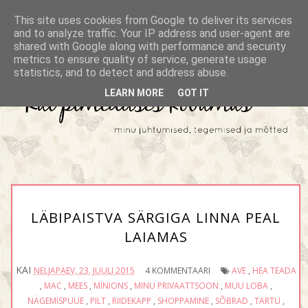
This site uses cookies from Google to deliver its services
and to analyze traffic. Your IP address and user-agent are
shared with Google along with performance and security
metrics to ensure quality of service, generate usage
statistics, and to detect and address abuse.
LEARN MORE
GOT IT
LÄBIPAISTVA SÄRGIGA LINNA PEAL
LAIAMAS
KAI
NELJAPÄEV, 23. JUULI 2015
4 KOMMENTAARI
AVE
,
HEA TEADA
,
MAC
,
MEES
,
MINIONS
,
MINU PRIVAATTSOON
,
MUU LOBA
,
NÄGEMISPUUE
,
PILT
,
RIIDEKAPP
,
SHOPPAMINE
,
SÕBRAD
,
TARTU
,