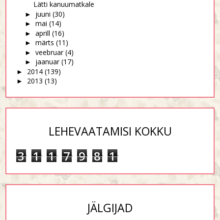
Lätti kanuumatkale
juuni
(30)
►
mai
(14)
►
aprill
(16)
►
märts
(11)
►
veebruar
(4)
►
jaanuar
(17)
►
2014
(139)
►
2013
(13)
►
LEHEVAATAMISI KOKKU
3
1
1
7
9
8
1
JÄLGIJAD