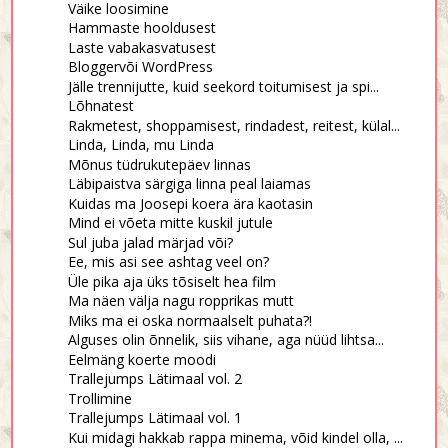
Väike loosimine
Hammaste hooldusest
Laste vabakasvatusest
Bloggervõi WordPress
Jälle trennijutte, kuid seekord toitumisest ja spi...
Lõhnatest
Rakmetest, shoppamisest, rindadest, reitest, külal...
Linda, Linda, mu Linda
Mõnus tüdrukutepäev linnas
Läbipaistva särgiga linna peal laiamas
Kuidas ma Joosepi koera ära kaotasin
Mind ei võeta mitte kuskil jutule
Sul juba jalad märjad või?
Ee, mis asi see ashtag veel on?
Üle pika aja üks tõsiselt hea film
Ma näen välja nagu ropprikas mutt
Miks ma ei oska normaalselt puhata?!
Alguses olin õnnelik, siis vihane, aga nüüd lihtsa...
Eelmäng koerte moodi
Trallejumps Lätimaal vol. 2
Trollimine
Trallejumps Lätimaal vol. 1
Kui midagi hakkab rappa minema, võid kindel olla, ...