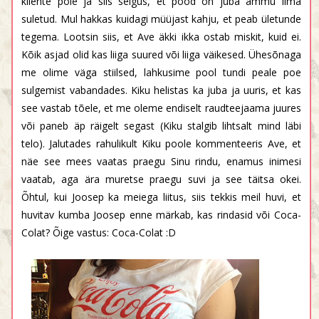
kliente pole ja siis selgus, et pood on juba ammu ilma
suletud. Mul hakkas kuidagi müüjast kahju, et peab ületunde
tegema. Lootsin siis, et Ave äkki ikka ostab miskit, kuid ei.
Kõik asjad olid kas liiga suured või liiga väikesed. Ühesõnaga
me olime väga stiilsed, lahkusime pool tundi peale poe
sulgemist vabandades. Kiku helistas ka juba ja uuris, et kas
see vastab tõele, et me oleme endiselt raudteejaama juures
või paneb äp räigelt segast (Kiku stalgib lihtsalt mind läbi
telo). Jalutades rahulikult Kiku poole kommenteeris Ave, et
näe see mees vaatas praegu Sinu rindu, enamus inimesi
vaatab, aga ära muretse praegu suvi ja see täitsa okei.
Õhtul, kui Joosep ka meiega liitus, siis tekkis meil huvi, et
huvitav kumba Joosep enne märkab, kas rindasid või Coca-
Colat? Õige vastus: Coca-Colat :D