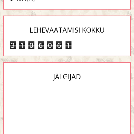
LEHEVAATAMISI KOKKU
3
1
0
6
0
6
1
JÄLGIJAD