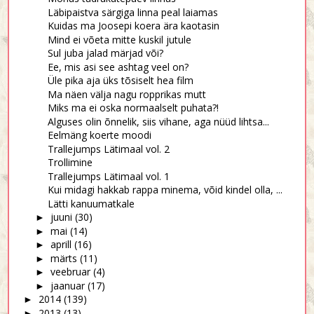
Läbipaistva särgiga linna peal laiamas
Kuidas ma Joosepi koera ära kaotasin
Mind ei võeta mitte kuskil jutule
Sul juba jalad märjad või?
Ee, mis asi see ashtag veel on?
Üle pika aja üks tõsiselt hea film
Ma näen välja nagu ropprikas mutt
Miks ma ei oska normaalselt puhata?!
Alguses olin õnnelik, siis vihane, aga nüüd lihtsa...
Eelmäng koerte moodi
Trallejumps Lätimaal vol. 2
Trollimine
Trallejumps Lätimaal vol. 1
Kui midagi hakkab rappa minema, võid kindel olla, ...
Lätti kanuumatkale
juuni
(30)
►
mai
(14)
►
aprill
(16)
►
märts
(11)
►
veebruar
(4)
►
jaanuar
(17)
►
2014
(139)
►
2013
(13)
►