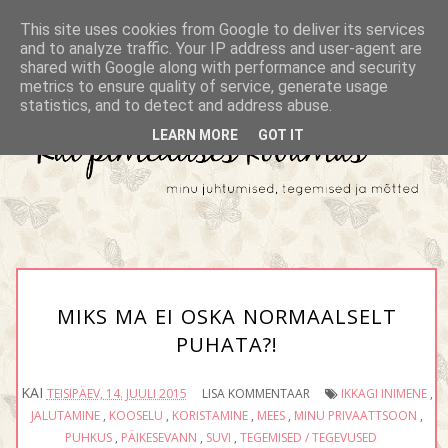
This site uses cookies from Google to deliver its services
and to analyze traffic. Your IP address and user-agent are
shared with Google along with performance and security
metrics to ensure quality of service, generate usage
statistics, and to detect and address abuse.
LEARN MORE
GOT IT
MIKS MA EI OSKA NORMAALSELT
PUHATA?!
KAI
TEISIPÄEV, 14. JUULI 2015
LISA KOMMENTAAR
IKKAGI INIMENE
,
JALUTAMINE
,
KOOSELU
,
KORISTAMINE
,
MEES
,
MINU PRIVAATTSOON
,
PUHKUS
,
PÄIKESEVANN
,
SUVI
,
TEGEMISED / TEGEVUSED