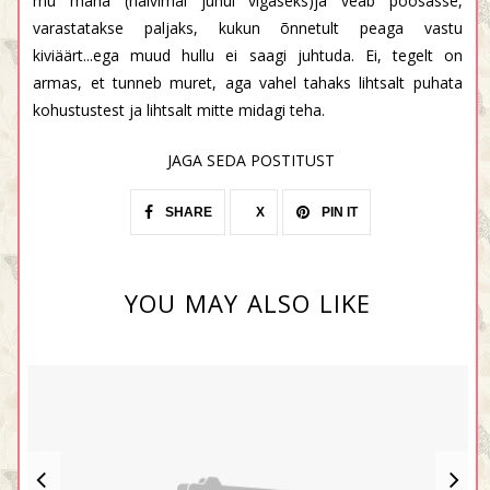
mu maha (halvimal juhul vigaseks)ja veab põõsasse,
varastatakse paljaks, kukun õnnetult peaga vastu
kiviäärt...ega muud hullu ei saagi juhtuda. Ei, tegelt on
armas, et tunneb muret, aga vahel tahaks lihtsalt puhata
kohustustest ja lihtsalt mitte midagi teha.
JAGA SEDA POSTITUST
SHARE
X
PIN IT
YOU MAY ALSO LIKE