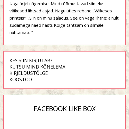
tagajärjel nägemise. Mind rõõmustavad siin elus
väikesed lihtsad asjad. Nagu ütles rebane „Väikeses
printsis“: „Siin on minu saladus. See on väga lihtne: ainult
südamega näed hästi. Kõige tähtsam on silmale
nähtamatu.“
KES SIIN KIRJUTAB?
KUTSU MIND KÕNELEMA
KIRJELDUSTÕLGE
KOOSTÖÖ
FACEBOOK LIKE BOX