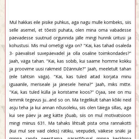
Mul hakkas eile pisike puhkus, aga nagu mulle kombeks, siis
selle asemel, et tõesti puhata, olen mina oma vabadesse
päevadesse suutnud orgunnida jälle mingi hunnik üritusi ja
kohustusi. Mis mul ometigi viga on? "Kai, kas tahad osaleda
3- päevalisel suvepäevadel ja olla osaline toimkondades?"
Jaah, väga tahan. "Kai, kas sobib, kui saame homme kokku
ja proovime uusi rakmeid Džännule?" Jaah, meeletult tahan
(eile tahtsin väga). "Kai, kas tuled aitad korjata minu
iguaanile, meriseale ja jänesele heina?" Jaah, miks mitte.
"Kai, kas tuled külla ja koristame koos?" Ojaa, see on mu
lemmik tegevus ju...and so on. Ma tegelikult tahan kõiki neid
asju teha ja kui annan nõusoleku, siis olen täiega sillas, aga
kui see päev ja aeg kätte jõuab, siis on mul motivatsioon
mingi miinus 631. Ma tahaks lihtsalt pista oma rannakotti
(kui mul see vaid oleks) rätiku, veepudeli, väikese snäki ja
minna randa peesitama, pärastlõunal minna kesklinna