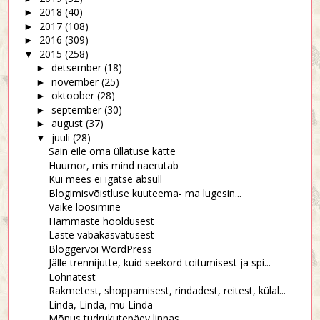
2018
(40)
►
2017
(108)
►
2016
(309)
►
2015
(258)
▼
detsember
(18)
►
november
(25)
►
oktoober
(28)
►
september
(30)
►
august
(37)
►
juuli
(28)
▼
Sain eile oma üllatuse kätte
Huumor, mis mind naerutab
Kui mees ei igatse absull
Blogimisvõistluse kuuteema- ma lugesin...
Väike loosimine
Hammaste hooldusest
Laste vabakasvatusest
Bloggervõi WordPress
Jälle trennijutte, kuid seekord toitumisest ja spi...
Lõhnatest
Rakmetest, shoppamisest, rindadest, reitest, külal...
Linda, Linda, mu Linda
Mõnus tüdrukutepäev linnas