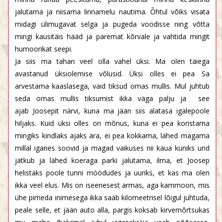
jalutama ja niisama linnamelu nautima. Õhtul võiks visata
midagi ülimugavat selga ja pugeda voodisse ning võtta
mingi kausitäis hääd ja paremat kõrvale ja vahtida mingit
humoorikat seepi.
Ja siis ma tahan veel olla vahel üksi. Ma olen täiega
avastanud üksiolemise võlusid. Üksi olles ei pea Sa
arvestama kaaslasega, vaid tiksud omas mullis. Mul juhtub
seda omas mullis tiksumist ikka väga palju ja see
ajab Joosepit närvi, kuna ma jään siis alatasa igalepoole
hiljaks. Kuid üksi olles on mõnus, kuna ei pea koristama
mingiks kindlaks ajaks ära, ei pea kokkama, lähed magama
millal iganes soovid ja magad vaikuses nii kaua kuniks und
jätkub ja lähed koeraga parki jalutama, ilma, et Joosep
helistaks poole tunni möödudes ja uuriks, et kas ma olen
ikka veel elus. Mis on iseenesest armas, aga kammoon, mis
ühe pimeda inimesega ikka saab kilomeetrisel lõigul juhtuda,
peale selle, et jään auto alla, pargis koksab kirvemõrtsukas