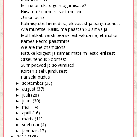
Milline on üks õige magamisase?
Niisama Soome reisust muljeid
Uni on püha
Kolimisjutte: hirmudest, elevusest ja pangalaenust
Ära muretse, Kallis, ma päästan Su siit välja
Mul hakkab varsti pea sellest valutama, et mul on ...
Kärbes Pedro päästmine
We are the champions
Natuke kõigest ja samas mitte millestki erilisest
Otseühendus Soomest
Sünnipäevad ja solvumised
Korteri sisekujundusest
Päriselu õudus
september
(30)
►
august
(37)
►
juuli
(28)
►
juuni
(30)
►
mai
(14)
►
aprill
(16)
►
märts
(11)
►
veebruar
(4)
►
jaanuar
(17)
►
2014
(139)
►