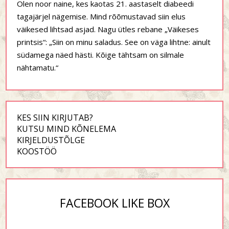
Olen noor naine, kes kaotas 21. aastaselt diabeedi
tagajärjel nägemise. Mind rõõmustavad siin elus
väikesed lihtsad asjad. Nagu ütles rebane „Väikeses
printsis“: „Siin on minu saladus. See on väga lihtne: ainult
südamega näed hästi. Kõige tähtsam on silmale
nähtamatu.“
KES SIIN KIRJUTAB?
KUTSU MIND KÕNELEMA
KIRJELDUSTÕLGE
KOOSTÖÖ
FACEBOOK LIKE BOX