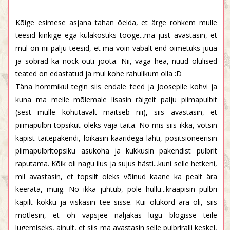
Kõige esimese asjana tahan öelda, et ärge rohkem mulle
teesid kinkige ega külakostiks tooge...ma just avastasin, et
mul on nii palju teesid, et ma võin vabalt end oimetuks juua
ja sõbrad ka nock outi joota. Nii, väga hea, nüüd olulised
teated on edastatud ja mul kohe rahulikum olla :D
Täna hommikul tegin siis endale teed ja Joosepile kohvi ja
kuna ma meile mõlemale lisasin räigelt palju piimapulbit
(sest mulle kohutavalt maitseb nii), siis avastasin, et
piimapulbri topsikut oleks vaja täita. No mis siis ikka, võtsin
kapist täitepakendi, lõikasin kääridega lahti, positsioneerisin
piimapulbritopsiku asukoha ja kukkusin pakendist pulbrit
raputama. Kõik oli nagu ilus ja sujus hästi...kuni selle hetkeni,
mil avastasin, et topsilt oleks võinud kaane ka pealt ära
keerata, muig. No ikka juhtub, pole hullu...kraapisin pulbri
kapilt kokku ja viskasin tee sisse. Kui olukord ära oli, siis
mõtlesin, et oh vapsjee naljakas lugu blogisse teile
lugemiseks, ainult, et siis ma avastasin selle pulbriralli keskel,