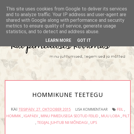
This site uses cookies from Google to deliver its services
and to analyze traffic. Your IP address and user-agent are
shared with Google along with performance and security
metrics to ensure quality of service, generate usage
statistics, and to detect and address abuse.
LEARN MORE
GOT IT
HOMMIKUNE TEETEGU
KAI
TEISIPÄEV, 27. OKTOOBER 2015
LISA KOMMENTAAR
FEIL
,
HOMMIK
,
IGAPÄEV
,
MINU PIMEDUSEGA SEOTUD FEILID
,
MUU LOBA
,
PILT
,
TEGIJAL JUHTUB NII MÕNDAGI
,
UPS