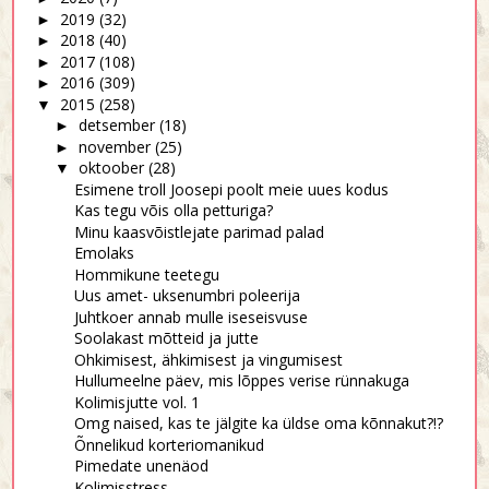
2019
(32)
►
2018
(40)
►
2017
(108)
►
2016
(309)
►
2015
(258)
▼
detsember
(18)
►
november
(25)
►
oktoober
(28)
▼
Esimene troll Joosepi poolt meie uues kodus
Kas tegu võis olla petturiga?
Minu kaasvõistlejate parimad palad
Emolaks
Hommikune teetegu
Uus amet- uksenumbri poleerija
Juhtkoer annab mulle iseseisvuse
Soolakast mõtteid ja jutte
Ohkimisest, ähkimisest ja vingumisest
Hullumeelne päev, mis lõppes verise rünnakuga
Kolimisjutte vol. 1
Omg naised, kas te jälgite ka üldse oma kõnnakut?!?
Õnnelikud korteriomanikud
Pimedate unenäod
Kolimisstress