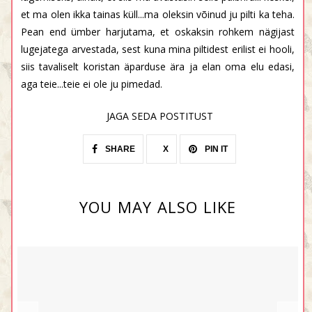
et ma olen ikka tainas küll...ma oleksin võinud ju pilti ka teha.
Pean end ümber harjutama, et oskaksin rohkem nägijast
lugejatega arvestada, sest kuna mina piltidest erilist ei hooli,
siis tavaliselt koristan äparduse ära ja elan oma elu edasi,
aga teie...teie ei ole ju pimedad.
JAGA SEDA POSTITUST
SHARE
X
PIN IT
YOU MAY ALSO LIKE