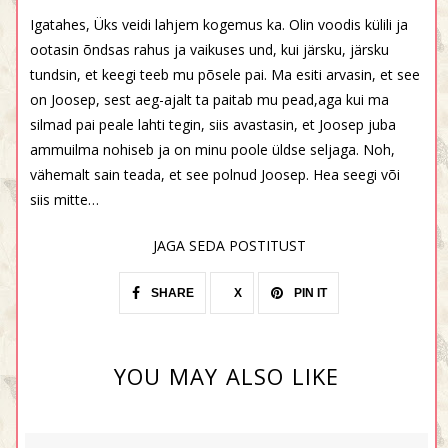
Igatahes, Üks veidi lahjem kogemus ka. Olin voodis külili ja
ootasin õndsas rahus ja vaikuses und, kui järsku, järsku
tundsin, et keegi teeb mu põsele pai. Ma esiti arvasin, et see
on Joosep, sest aeg-ajalt ta paitab mu pead,aga kui ma
silmad pai peale lahti tegin, siis avastasin, et Joosep juba
ammuilma nohiseb ja on minu poole üldse seljaga. Noh,
vähemalt sain teada, et see polnud Joosep. Hea seegi või
siis mitte…
JAGA SEDA POSTITUST
SHARE
X
PIN IT
YOU MAY ALSO LIKE