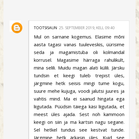
TOOTSISAUN
25. SEPTEMBER 2019, KELL 09:40
Mul on sarnane kogemus. Elasime mõni
aasta tagasi vanas tuuleveskis, üürisime
seda ja magamistuba oli kolmandal
korrusel. Magasime härraga rahulikult,
mina selili. Muidu magan alati külili. Järsku
tundsin et keegi tuleb trepist üles,
järgmine hetk seisis mingi tume kogu,
suure mehe kujuga, voodi jalutsi juures ja
vahtis mind. Ma ei saanud hingata ega
liigutada. Püüdsin täiega käsi liigutada, et
meest üles ajada. Sest noh kammoon
keegi on siin ja ma kartsin nagu segane.
Sel hetkel tundus see kestvat tunde.
Järgmine hetk ärkasin üles. Kuid see