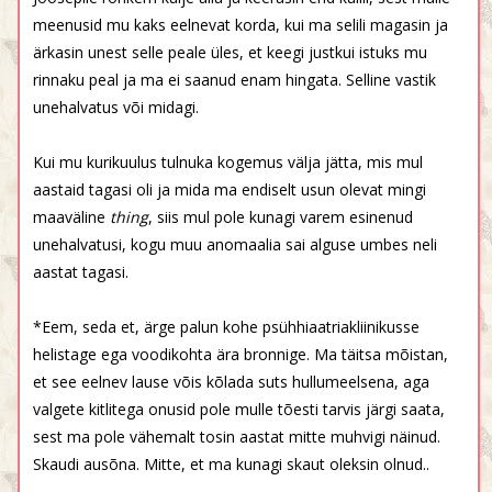
meenusid mu kaks eelnevat korda, kui ma selili magasin ja
ärkasin unest selle peale üles, et keegi justkui istuks mu
rinnaku peal ja ma ei saanud enam hingata. Selline vastik
unehalvatus või midagi.
Kui mu kurikuulus tulnuka kogemus välja jätta, mis mul
aastaid tagasi oli ja mida ma endiselt usun olevat mingi
maaväline
thing
, siis mul pole kunagi varem esinenud
unehalvatusi, kogu muu anomaalia sai alguse umbes neli
aastat tagasi.
*Eem, seda et, ärge palun kohe psühhiaatriakliinikusse
helistage ega voodikohta ära bronnige. Ma täitsa mõistan,
et see eelnev lause võis kõlada suts hullumeelsena, aga
valgete kitlitega onusid pole mulle tõesti tarvis järgi saata,
sest ma pole vähemalt tosin aastat mitte muhvigi näinud.
Skaudi ausõna. Mitte, et ma kunagi skaut oleksin olnud..