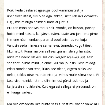
Kõik, keda paeluvad igasugu lood kummitustest ja
unehalvatustest, siis olge aga lahked, siit tuleb üks õõvastav
lugu, mis minuga eelmisel nädalal juhtus.
Pikutan mina õndsas rahus selili voodis, on hilisöö, Joosep
hoiab mind kaisus, kui järsku näen, saate aru jah – ma pime
inimene näen, endast paremal pool seismas varikuju.
Vahtisin seda inimesele sarnanevat tumedat kogu täiesti
liikumatult. Kuna ma olin sellises „püha ristivägi halasta,
mida ma näen“ olekus, siis olin
kergelt
freaked out
, sest
see tont jõllitas mind. Ja enne, kui ma jõudsin üldse midagi
edasi mõelda või teha, liikus see olend, õigem oleks vist
öelda, tekkis otse mu näo ette ja
vahtis mulle silma sisse. Ei
tasu vist mainida, et ma olin hirmust püksi laskmas ja
karjatasin end ärkvele. Kuid ega asi sellega ei piirdunud, oh
ei, kaugel sellest.
Ma olin omadega ikka puhta sassis, sest mu vaene väike aju