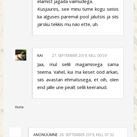
elamist jagada vaimudega.
Kusjuures, see minu tume kogu seisis
ka alguses paremal pool jalutsis ja siis
järsku tekkis mu näo ette, uh.
KAI
27. SEPTEMBER 2019, KELL 00:59
Jaa, mul selili magamisega sama
teema. Vahel, kui ma keset ööd ärkan,
siis avastan ehmatusega, et oih, olen
end jälle une pealt selili keeranud.
Vasta
ANONÜÜMNE
26. SEPTEMBER 2019, KELL 07:32