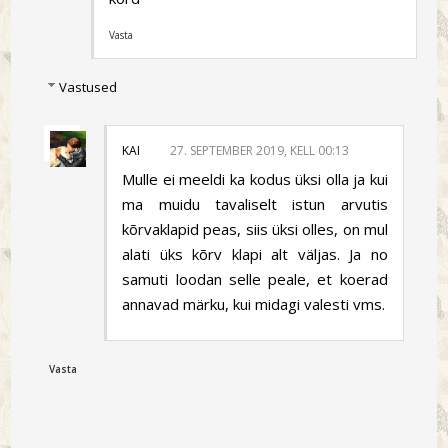
Vasta
Vastused
KAI
27. SEPTEMBER 2019, KELL 00:13
Mulle ei meeldi ka kodus üksi olla ja kui
ma muidu tavaliselt istun arvutis
kõrvaklapid peas, siis üksi olles, on mul
alati üks kõrv klapi alt väljas. Ja no
samuti loodan selle peale, et koerad
annavad märku, kui midagi valesti vms.
Vasta