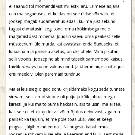
ei saanud tol momendil vist millestki aru. Esimese asjana
olin ma segaduses, et kuidas on see üldse võimalik, et
Joosep magab südamerahus edasi, kui ma just sekund
tagasi ehmatasin isegi tondi oma röökimisega meie
magamistoast minema. Jõudsin vaevu oma peakest selle
müsteeriumi üle murda, kui avastasin enda õuduseks, et
luupainaja ja päriselu asetus, on üks ühele. Mina pikutan
selili voodis, Joosep hoiab mind täpselt samamoodi kaisus,
täielik
deja vu
tunne valdas mind. Ja ütleme nii, et mitte just
eriti meeldiv. Olen paremaid tundnud.
Ma ei leia isegi õigeid sõnu kirjeldamaks kogu seda tunnete
virrvarri, sest emotsioone oli palju ja kõik juhtus mega
kiiresti. Ja kui ma toibuma hakkasin, siis tajusin, ma ei tea,
kas see oli ettekujutlusvili või mõjutus eelnevast, aga ma
päriselt ka tajusin, et me pole toas üksi, vaid et keegi
pingsalt jälgib mind eemalt. Nii pugesin kabuhirmus
Joosepile rohkem külje alla ja keerasin end külili, sest mulle