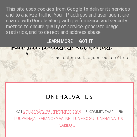
This site uses cookies from Google to deliver its services
and to analyze traffic. Your IP address and user-agent are
shared with Google along with performance and security
metrics to ensure quality of service, generate usage
statistics, and to detect and address abuse.
LEARN MORE
GOT IT
UNEHALVATUS
KAI
KOLMAPÄEV, 25. SEPTEMBER 2019
5 KOMMENTAARI
LUUPAINAJA
,
PARANORMAALNE
,
TUME KOGU
,
UNEHALVATUS
,
VARIKUJU