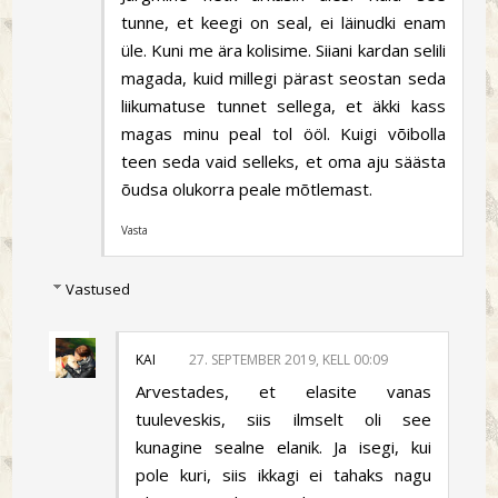
tunne, et keegi on seal, ei läinudki enam
üle. Kuni me ära kolisime. Siiani kardan selili
magada, kuid millegi pärast seostan seda
liikumatuse tunnet sellega, et äkki kass
magas minu peal tol ööl. Kuigi võibolla
teen seda vaid selleks, et oma aju säästa
õudsa olukorra peale mõtlemast.
Vasta
Vastused
KAI
27. SEPTEMBER 2019, KELL 00:09
Arvestades, et elasite vanas
tuuleveskis, siis ilmselt oli see
kunagine sealne elanik. Ja isegi, kui
pole kuri, siis ikkagi ei tahaks nagu