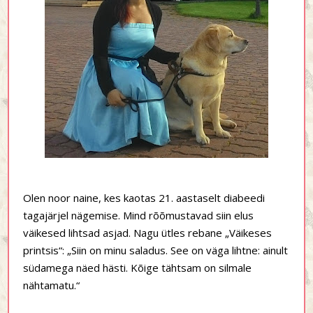
Olen noor naine, kes kaotas 21. aastaselt diabeedi
tagajärjel nägemise. Mind rõõmustavad siin elus
väikesed lihtsad asjad. Nagu ütles rebane „Väikeses
printsis“: „Siin on minu saladus. See on väga lihtne: ainult
südamega näed hästi. Kõige tähtsam on silmale
nähtamatu.“