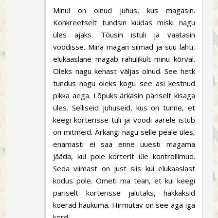
Minul on olnud juhus, kus magasin.
Konkreetselt tundsin kuidas miski nagu
üles ajaks. Tõusin istuli ja vaatasin
voodisse. Mina magan silmad ja suu lahti,
elukaaslane magab rahulikult minu kõrval.
Oleks nagu kehast väljas olnud. See hetk
tundus nagu oleks kogu see asi kestnud
pikka aega. Lõpuks ärkasin päriselt kisaga
üles. Selliseid juhuseid, kus on tunne, et
keegi korterisse tuli ja voodi äärele istub
on mitmeid. Ärkangi nagu selle peale üles,
enamasti ei saa enne uuesti magama
jääda, kui pole korterit üle kontrollimud.
Seda viimast on just siis kui elukaaslast
kodus pole. Ometi ma tean, et kui keegi
päriselt korterisse jalutaks, hakkaksid
koerad haukuma. Hirmutav on see aga iga
kord