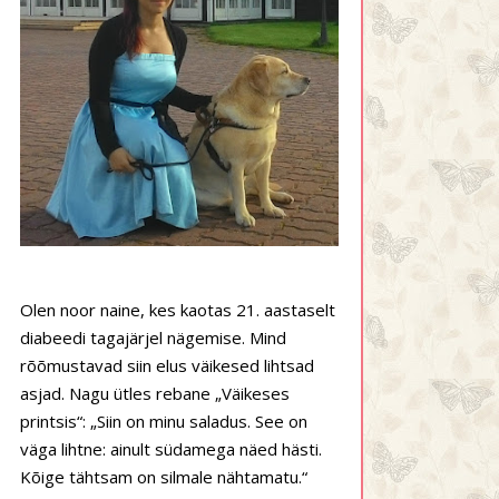
Olen noor naine, kes kaotas 21. aastaselt
diabeedi tagajärjel nägemise. Mind
rõõmustavad siin elus väikesed lihtsad
asjad. Nagu ütles rebane „Väikeses
printsis“: „Siin on minu saladus. See on
väga lihtne: ainult südamega näed hästi.
Kõige tähtsam on silmale nähtamatu.“