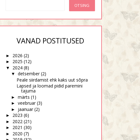
VANAD POSTITUSED
2026
(2)
►
2025
(12)
►
2024
(8)
▼
detsember
(2)
▼
Peale siirdamist ehk kaks uut sõpra
Lapsed ja loomad pidid paremini
tajuma
märts
(1)
►
veebruar
(3)
►
jaanuar
(2)
►
2023
(6)
►
2022
(21)
►
2021
(30)
►
2020
(7)
►
2019
(32)
►