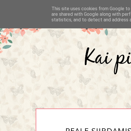
This site uses cookies from Google to d
are shared with Google along with perf
statistics, and to detect and address 
PEALE SIIRDAMI