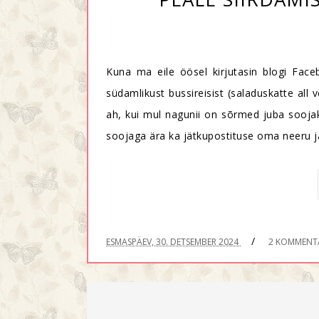
Kuna ma eile öösel kirjutasin blogi Face
südamlikust bussireisist (saladuskatte all 
ah, kui mul nagunii on sõrmed juba soojaks 
soojaga ära ka jätkupostituse oma neeru j
/
ESMASPÄEV, 30. DETSEMBER 2024
2 KOMMENT