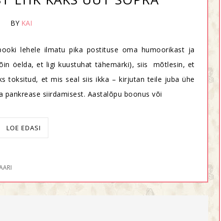
BY
KAI
booki lehele ilmatu pika postituse oma humoorikast ja
võin öelda, et ligi kuustuhat tähemärki), siis mõtlesin, et
toksitud, et mis seal siis ikka – kirjutan teile juba ühe
a pankrease siirdamisest. Aastalõpu boonus või
LOE EDASI
AARI