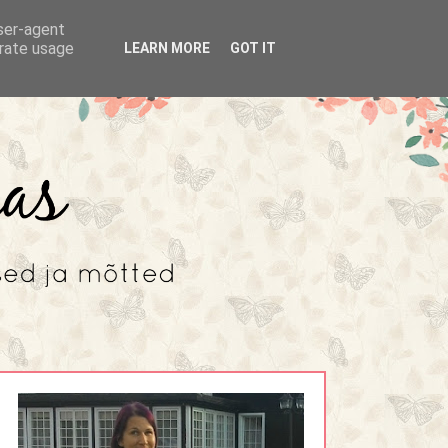
user-agent
erate usage
LEARN MORE
GOT IT