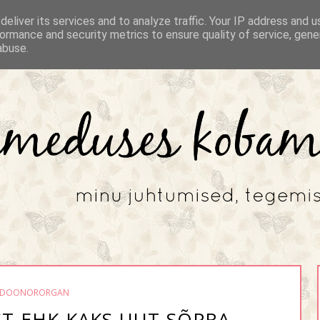
eliver its services and to analyze traffic. Your IP address and 
ormance and security metrics to ensure quality of service, gen
abuse.
DOONORORGAN
ST EHK KAKS UUT SÕPRA