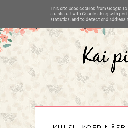
This site uses cookies from Google to d
are shared with Google along with perf
statistics, and to detect and address 
KUI SU KOER NÄEB 