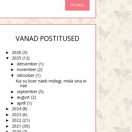
VANAD POSTITUSED
2026
(3)
►
2025
(12)
▼
detsember
(1)
►
november
(2)
►
oktoober
(1)
▼
Kui su koer näeb midagi, mida sina ei
näe
september
(5)
►
august
(2)
►
aprill
(1)
►
2024
(8)
►
2023
(6)
►
2022
(21)
►
2021
(30)
►
2020
(7)
►