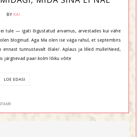
BY
KAI
t ei tule — igati õigustatud arvamus, arvestades kui vähe
olen bloginud. Aga Ma olen ise väga rahul, et septembris
 ennast tunnustavalt õlale/. Aplaus ja lilled mulle!Need,
is järgnevad paar-kolm lõiku võite
LOE EDASI
TAARI