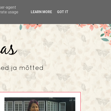
user-agent
erate usage
LEARN MORE
GOT IT