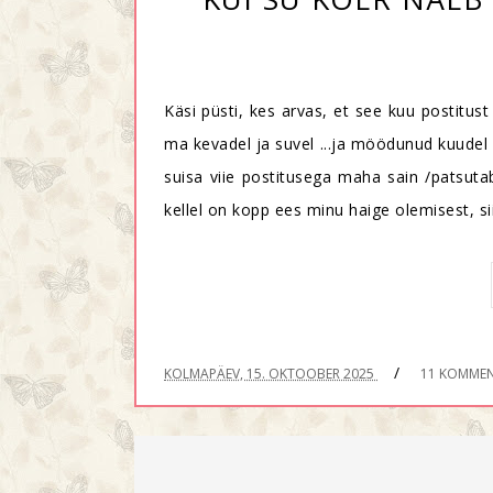
Käsi püsti, kes arvas, et see kuu postitus
ma kevadel ja suvel ...ja möödunud kuudel 
suisa viie postitusega maha sain /patsutab
kellel on kopp ees minu haige olemisest, si
/
KOLMAPÄEV, 15. OKTOOBER 2025
11 KOMMEN