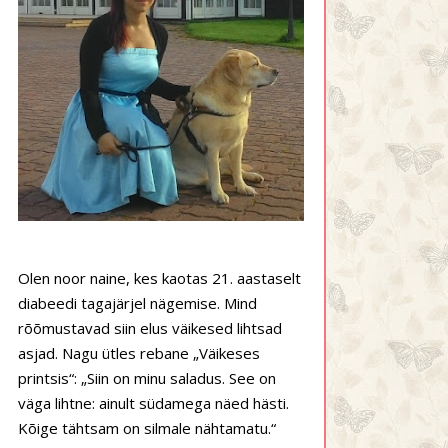
Olen noor naine, kes kaotas 21. aastaselt
diabeedi tagajärjel nägemise. Mind
rõõmustavad siin elus väikesed lihtsad
asjad. Nagu ütles rebane „Väikeses
printsis“: „Siin on minu saladus. See on
väga lihtne: ainult südamega näed hästi.
Kõige tähtsam on silmale nähtamatu.“