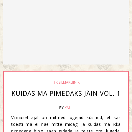
ITK SILMAKLIINIK
KUIDAS MA PIMEDAKS JÄIN VOL. 1
BY
KAI
Viimasel ajal on mitmed lugejad küsinud, et kas
tõesti ma ei näe mitte midagi ja kuidas ma ikka
pimedana blogi saan pidada ja teiste omi lugeda.