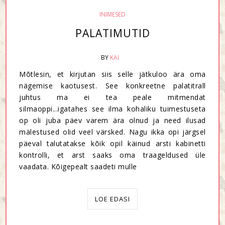
INIMESED
PALATIMUTID
BY
KAI
Mõtlesin, et kirjutan siis selle jätkuloo ära oma
nägemise kaotusest. See konkreetne palatitrall
juhtus ma ei tea peale mitmendat
silmaoppi...igatahes see ilma kohaliku tuimestuseta
op oli juba päev varem ära olnud ja need ilusad
mälestused olid veel värsked. Nagu ikka opi järgsel
päeval talutatakse kõik opil käinud arsti kabinetti
kontrolli, et arst saaks oma traageldused üle
vaadata. Kõigepealt saadeti mulle
LOE EDASI