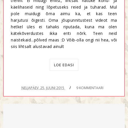
trenni. Ei midagi erilist, lihtsalt natuke kõhu- ja
käelihaseid ning lõpetuseks reied ja tuharad. Mul
pole muidugi õrna aimu ka, et kas teen
harjutusi õigesti. Oma jõupunnitustest videot ma
hetkel üles ei tahaks riputada, kuna ma olen
kätekõverdustes ikka eriti nõrk. Teen neid
naistekaid...põlved maas :D Võib-olla ongi nii hea, või
siis lihtsalt alustavad ainult
LOE EDASI
/
NELJAPÄEV, 25. JUUNI 2015
9 KOMMENTAARI