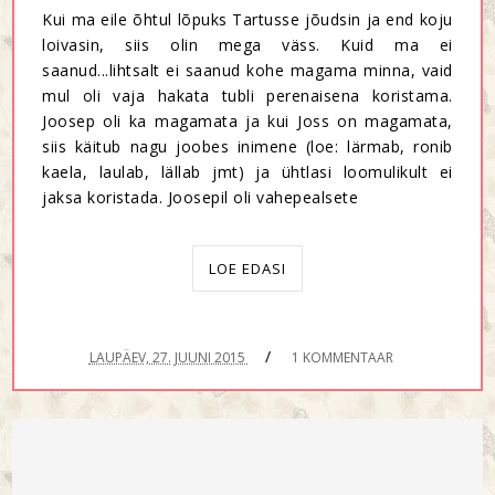
Kui ma eile õhtul lõpuks Tartusse jõudsin ja end koju
loivasin, siis olin mega väss. Kuid ma ei
saanud...lihtsalt ei saanud kohe magama minna, vaid
mul oli vaja hakata tubli perenaisena koristama.
Joosep oli ka magamata ja kui Joss on magamata,
siis käitub nagu joobes inimene (loe: lärmab, ronib
kaela, laulab, lällab jmt) ja ühtlasi loomulikult ei
jaksa koristada. Joosepil oli vahepealsete
LOE EDASI
/
LAUPÄEV, 27. JUUNI 2015
1 KOMMENTAAR