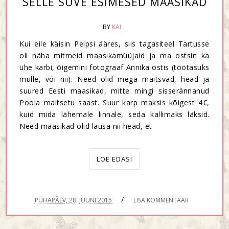
SELLE SUVE ESIMESED MAASIKAD
BY
KAI
Kui eile käisin Peipsi ääres, siis tagasiteel Tartusse
oli näha mitmeid maasikamüüjaid ja ma ostsin ka
ühe karbi, õigemini fotograaf Annika ostis (töötasuks
mulle, või nii). Need olid mega maitsvad, head ja
suured Eesti maasikad, mitte mingi sisserännanud
Poola maitsetu saast. Suur karp maksis kõigest 4€,
kuid mida lähemale linnale, seda kallimaks läksid.
Need maasikad olid lausa nii head, et
LOE EDASI
/
PÜHAPÄEV, 28. JUUNI 2015
LISA KOMMENTAAR