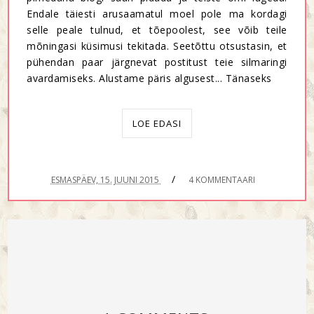
Endale täiesti arusaamatul moel pole ma kordagi
selle peale tulnud, et tõepoolest, see võib teile
mõningasi küsimusi tekitada. Seetõttu otsustasin, et
pühendan paar järgnevat postitust teie silmaringi
avardamiseks. Alustame päris algusest... Tänaseks
LOE EDASI
/
ESMASPÄEV, 15. JUUNI 2015
4 KOMMENTAARI