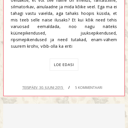
öeldakse, et vot see naine on imeilus, fantastiline,
silmatorkav, ainulaadne ja mida kõike veel. Ega ma ei
tahagi vastu vaielda, aga tahaks hoopis küsida, et
mis teeb selle naise ilusaks? Et kui kõik need tehis
varuosad eemaldada, noo nagu näiteks
küünepikendused, juuksepikendused,
ripsmepikendused ja need tutakad, enam-vähem
suurem krohv, võib-olla ka eriti
LOE EDASI
/
TEISIPÄEV, 30. JUUNI 2015
5 KOMMENTAARI