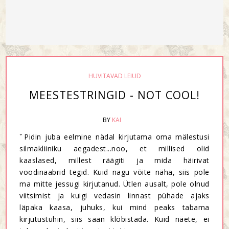
HUVITAVAD LEIUD
MEESTESTRINGID - NOT COOL!
BY
KAI
ˇPidin juba eelmine nädal kirjutama oma mälestusi
silmakliiniku aegadest...noo, et millised olid
kaaslased, millest räägiti ja mida häirivat
voodinaabrid tegid. Kuid nagu võite näha, siis pole
ma mitte jessugi kirjutanud. Ütlen ausalt, pole olnud
viitsimist ja kuigi vedasin linnast pühade ajaks
läpaka kaasa, juhuks, kui mind peaks tabama
kirjutustuhin, siis saan klõbistada. Kuid näete, ei