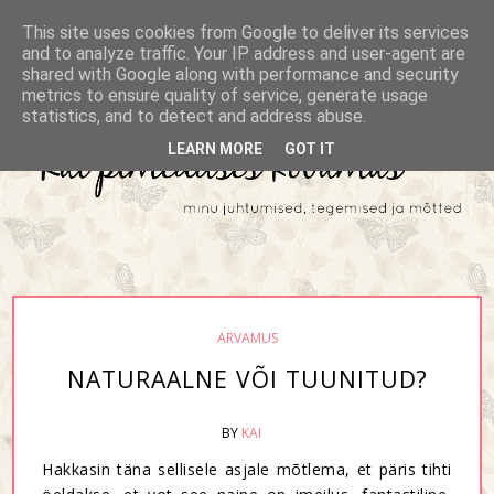
This site uses cookies from Google to deliver its services
and to analyze traffic. Your IP address and user-agent are
shared with Google along with performance and security
metrics to ensure quality of service, generate usage
statistics, and to detect and address abuse.
LEARN MORE
GOT IT
ARVAMUS
NATURAALNE VÕI TUUNITUD?
BY
KAI
Hakkasin täna sellisele asjale mõtlema, et päris tihti