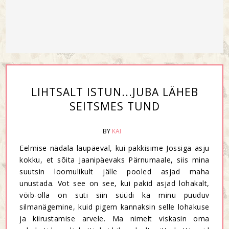
LIHTSALT ISTUN...JUBA LÄHEB
SEITSMES TUND
BY
KAI
Eelmise nädala laupäeval, kui pakkisime Jossiga asju
kokku, et sõita Jaanipäevaks Pärnumaale, siis mina
suutsin loomulikult jälle pooled asjad maha
unustada. Vot see on see, kui pakid asjad lohakalt,
võib-olla on suti siin süüdi ka minu puuduv
silmanägemine, kuid pigem kannaksin selle lohakuse
ja kiirustamise arvele. Ma nimelt viskasin oma