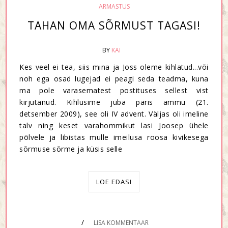
ARMASTUS
TAHAN OMA SÕRMUST TAGASI!
BY
KAI
Kes veel ei tea, siis mina ja Joss oleme kihlatud...või
noh ega osad lugejad ei peagi seda teadma, kuna
ma pole varasematest postituses sellest vist
kirjutanud. Kihlusime juba päris ammu (21.
detsember 2009), see oli IV advent. Väljas oli imeline
talv ning keset varahommikut lasi Joosep ühele
põlvele ja libistas mulle imeilusa roosa kivikesega
sõrmuse sõrme ja küsis selle
LOE EDASI
/
LISA KOMMENTAAR