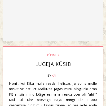
KÜSIMUS
LUGEJA KÜSIB
BY
KAI
Nonii, kui Kiku mulle reedel helistas ja sonis mulle
miskit sellest, et Mallukas jagas minu blogilinki oma
FB-s, siis minu kõige esimene reaktsioon oli "ah?!"
Mul tuli ühe päevaga nagu mingi üle 11000
vaatamise ning mul tekkis tunne, et ma pole enda