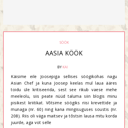
SÖÖK
AASIA KÖÖK
BY
KAI
Käisime eile Joosepiga sellises söögikohas nagu
Asian Chef ja kuna Joosep keelas mul laua ääres
toidu üle kritiseerida, sest see rikub vaese mehe
meeleolu, siis peate nüüd taluma siin blogis minu
pisikest kriitikat. Võtsime söögiks riisi krevettide ja
munaga (nr. 60) ning kana mingisuguses soustis (nr.
208). Riis oli väga maitsev ja tõstsin lausa mitu korda
juurde, aga vot selle