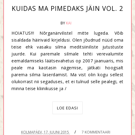
KUIDAS MA PIMEDAKS JÄIN VOL. 2
BY
KAI
HOIATUS!!! Nõrganärvilistel mitte lugeda. Võib
sisaldada häirivaid kirjeldusi. Olen jõudnud nüüd oma
teise ehk vasaku silma meditsiiniliste jutustuste
juurde. Kui paremale silmale tehti verevalumite
eemaldamiseks läätsevahetus op 2007 jaanuaris, mis
peale ma kaotasin nägemise, jätkati hoogsalt
parema silma laserdamist. Ma vist olin kogu sellest
olukorrast nii segaduses, et ei tulnud selle pealegi, et
minna teise kliinikusse ja /
LOE EDASI
/
KOLMAPÄEV, 17. JUUNI 2015
7 KOMMENTAARI