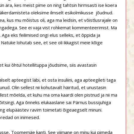
n ära, kes meist pime on ning tahtsin hirmsasti ise koera
käkerdamisteta oleksime ilmselt esikolmikusse
jõudnud.
tea, kus mu mõistus oli, aga ma leidsin, et võistlusrajale on
sakingadega. See ei vaja vist rohkemat kommenteerimist. Ma
 Aga eks feilimised ongi elus selleks, et õppida ja
Natuke lohutab see, et see oli ikkagist meie kõige
 et kui õhtul hotellituppa jõudsime, siis avastasin
selt apteegist läbi, et osta insuliini, aga apteegileti taga
ud. Olin sellest nii kohutavalt häiritud, et unustasin
 sellest mõelda, et kuhu ma oma kaardi olen pistnud ja nii ma
õitsingi. Aga õnneks elukaaslane sai Pärnus bussijuhiga
ning elupäästev ravim toimetati õigeaegselt minuni.
toredad on inimesed.
rtusse, Toomemäe kanti. See viimane on minu kui pimeda