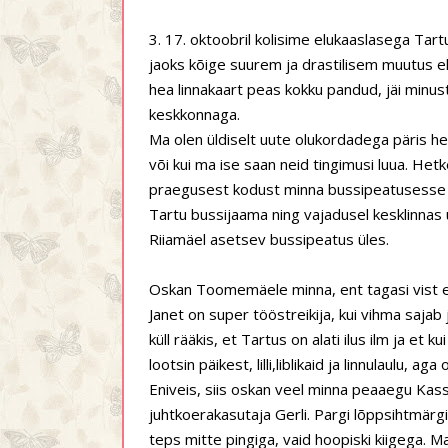
3. 17. oktoobril kolisime elukaaslasega Ta
jaoks kõige suurem ja drastilisem muutus elus
hea linnakaart peas kokku pandud, jäi minu
keskkonnaga.
Ma olen üldiselt uute olukordadega päris he
või kui ma ise saan neid tingimusi luua. Hetk
praegusest kodust minna bussipeatusesse ja 
Tartu bussijaama ning vajadusel kesklinnas 
Riiamäel asetsev bussipeatus üles.
Oskan Toomemäele minna, ent tagasi vist ei
Janet on super tööstreikija, kui vihma sajab ja
küll rääkis, et Tartus on alati ilus ilm ja et ku
lootsin päikest, lilli,liblikaid ja linnulaulu, a
Eniveis, siis oskan veel minna peaaegu Kassi
juhtkoerakasutaja Gerli. Pargi lõppsihtmärgi
teps mitte pingiga, vaid hoopiski kiigega. 