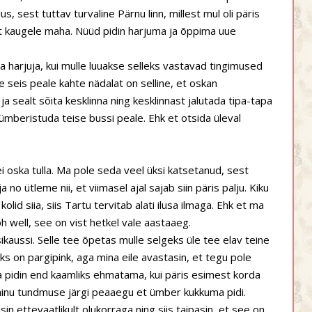
, sest tuttav turvaline Pärnu linn, millest mul oli päris
st kaugele maha. Nüüd pidin harjuma ja õppima uue
a harjuja, kui mulle luuakse selleks vastavad tingimused
e seis peale kahte nädalat on selline, et oskan
sealt sõita kesklinna ning kesklinnast jalutada tipa-tapa
ümberistuda teise bussi peale. Ehk et otsida üleval
 oska tulla. Ma pole seda veel üksi katsetanud, sest
 no ütleme nii, et viimasel ajal sajab siin päris palju. Kiku
i kolid siia, siis Tartu tervitab alati ilusa ilmaga. Ehk et ma
ga oh well, see on vist hetkel vale aastaaeg.
kaussi. Selle tee õpetas mulle selgeks üle tee elav teine
ks on pargipink, aga mina eile avastasin, et tegu pole
Ma pidin end kaamliks ehmatama, kui päris esimest korda
 minu tundmuse järgi peaaegu et ümber kukkuma pidi.
sin ettevaatlikult olukorraga ning siis taipasin, et see on