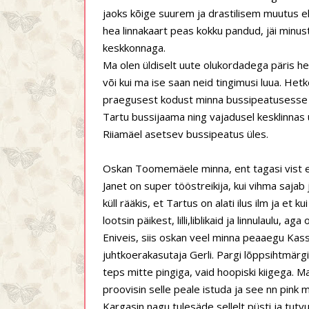
jaoks kõige suurem ja drastilisem muutus elus
hea linnakaart peas kokku pandud, jäi minu
keskkonnaga.
Ma olen üldiselt uute olukordadega päris he
või kui ma ise saan neid tingimusi luua. Hetk
praegusest kodust minna bussipeatusesse ja 
Tartu bussijaama ning vajadusel kesklinnas 
Riiamäel asetsev bussipeatus üles.
Oskan Toomemäele minna, ent tagasi vist ei
Janet on super tööstreikija, kui vihma sajab ja
küll rääkis, et Tartus on alati ilus ilm ja et ku
lootsin päikest, lilli,liblikaid ja linnulaulu, a
Eniveis, siis oskan veel minna peaaegu Kassi
juhtkoerakasutaja Gerli. Pargi lõppsihtmärgi
teps mitte pingiga, vaid hoopiski kiigega. 
proovisin selle peale istuda ja see nn pink
Kargasin nagu tulesäde sellelt püsti ja tutvu