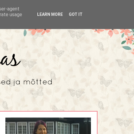
user-agent
erate usage
LEARN MORE
GOT IT