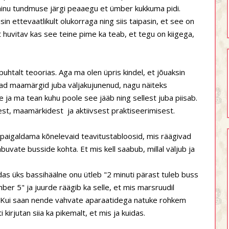
 minu tundmuse järgi peaaegu et ümber kukkuma pidi.
sin ettevaatlikult olukorraga ning siis taipasin, et see on
 et huvitav kas see teine pime ka teab, et tegu on kiigega,
puhtalt teoorias. Aga ma olen üpris kindel, et jõuaksin
lad maamärgid juba väljakujunenud, nagu näiteks
le ja ma tean kuhu poole see jääb ning sellest juba piisab.
sest, maamärkidest
ja aktiivsest praktiseerimisest.
 paigaldama kõnelevaid teavitustabloosid, mis räägivad
abuvate busside kohta. Et mis kell saabub, millal väljub ja
uidas üks bassihäälne onu ütleb "2 minuti pärast tuleb buss
er 5" ja juurde räägib ka selle, et mis marsruudil
nd! Kui saan nende vahvate aparaatidega natuke rohkem
 kirjutan siia ka pikemalt, et mis ja kuidas.