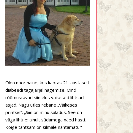
Olen noor naine, kes kaotas 21. aastaselt
diabeedi tagajärjel nägemise. Mind
rõõmustavad siin elus väikesed lihtsad
asjad. Nagu ütles rebane „Väikeses
printsis“: „Siin on minu saladus. See on
väga lihtne: ainult südamega näed hästi.
Kõige tähtsam on silmale nähtamatu.“