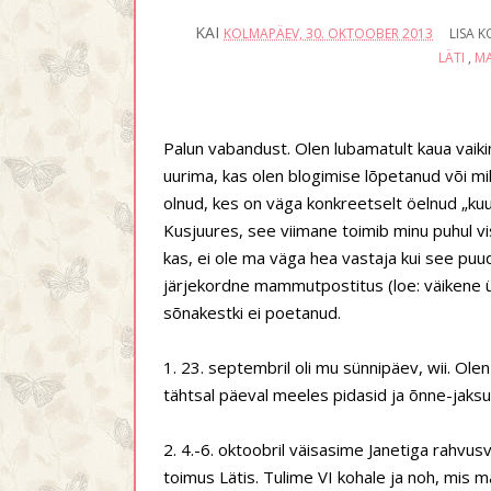
KAI
KOLMAPÄEV, 30. OKTOOBER 2013
LISA 
LÄTI
,
M
Palun vabandust. Olen lubamatult kaua vaikin
uurima, kas olen blogimise lõpetanud või mil
olnud, kes on väga konkreetselt öelnud „kuul
Kusjuures, see viimane toimib minu puhul vis
kas, ei ole ma väga hea vastaja kui see puud
järjekordne mammutpostitus (loe: väikene ül
sõnakestki ei poetanud.
1. 23. septembril oli mu sünnipäev, wii. Olen
tähtsal päeval meeles pidasid ja õnne-jaksu-
2. 4.-6. oktoobril väisasime Janetiga rahvus
toimus Lätis. Tulime VI kohale ja noh, mis 