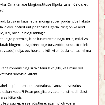
kku. Oma tänase blogipostituse lõpuks tahan öelda, et
ao!
ud. Lausa nii kaua, et nii mõnigi sõber jõudis juba hakata
lal oleks lootust uut postitust lugeda. Ning on ka neid
e, Kai, mine ja blogi midagi“.
t kõige paremini, kuna küsimustele nagu miks, millal või
utab blogimist. Aga kinnitage turvavööd, sest siit tuleb
evaade) nelja, ee, heakene küll, viie nädala kohta, mil ma
 väga rõõmus ning siiralt tänulik kõigile, kes mind sel
tervist soovisid. Aitäh!
vahelist juhtkoerte maavõistlust. Tänavune võistlus
ma oskan kosta?! Pean peeglisse vaatama, silmad häbist
aras käkerdis!
t tegi suurepärase võistluse, aga mul oli koera