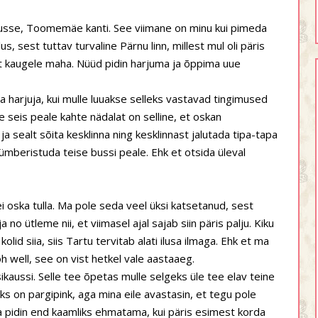
rtusse, Toomemäe kanti. See viimane on minu kui pimeda
, sest tuttav turvaline Pärnu linn, millest mul oli päris
st kaugele maha. Nüüd pidin harjuma ja õppima uue
a harjuja, kui mulle luuakse selleks vastavad tingimused
e seis peale kahte nädalat on selline, et oskan
sealt sõita kesklinna ning kesklinnast jalutada tipa-tapa
ümberistuda teise bussi peale. Ehk et otsida üleval
 oska tulla. Ma pole seda veel üksi katsetanud, sest
 no ütleme nii, et viimasel ajal sajab siin päris palju. Kiku
i kolid siia, siis Tartu tervitab alati ilusa ilmaga. Ehk et ma
ga oh well, see on vist hetkel vale aastaaeg.
kaussi. Selle tee õpetas mulle selgeks üle tee elav teine
ks on pargipink, aga mina eile avastasin, et tegu pole
Ma pidin end kaamliks ehmatama, kui päris esimest korda