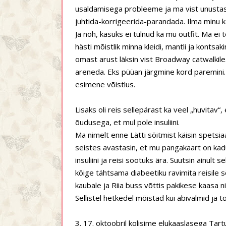
usaldamisega probleeme ja ma vist unustasi
juhtida-korrigeerida-parandada. Ilma minu 
Ja noh, kasuks ei tulnud ka mu outfit. Ma ei 
hästi mõistlik minna kleidi, mantli ja kont
omast arust läksin vist Broadway catwalkile.
areneda. Eks püüan järgmine kord paremini. 
esimene võistlus.
Lisaks oli reis sellepärast ka veel „huvitav“,
õudusega, et mul pole insuliini.
Ma nimelt enne Lätti sõitmist käisin spetsiaal
seistes avastasin, et mu pangakaart on kadun
insuliini ja reisi sootuks ära. Suutsin ainult
kõige tähtsama diabeetiku ravimita reisile s
kaubale ja Riia buss võttis pakikese kaasa 
Sellistel hetkedel mõistad kui abivalmid ja 
3. 17. oktoobril kolisime elukaaslasega Ta