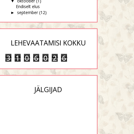
oktoober
(1)
▼
Endiselt elus
september
(12)
►
LEHEVAATAMISI KOKKU
3
1
0
6
0
2
6
JÄLGIJAD