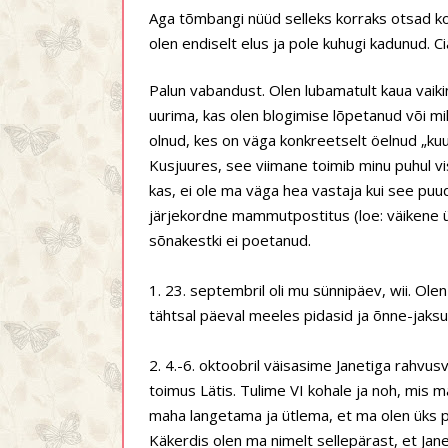
Aga tõmbangi nüüd selleks korraks otsad ko
olen endiselt elus ja pole kuhugi kadunud. Ci
Palun vabandust. Olen lubamatult kaua vaikin
uurima, kas olen blogimise lõpetanud või mil
olnud, kes on väga konkreetselt öelnud „kuul
Kusjuures, see viimane toimib minu puhul vis
kas, ei ole ma väga hea vastaja kui see puud
järjekordne mammutpostitus (loe: väikene ül
sõnakestki ei poetanud.
1. 23. septembril oli mu sünnipäev, wii. Olen
tähtsal päeval meeles pidasid ja õnne-jaksu-
2. 4.-6. oktoobril väisasime Janetiga rahvus
toimus Lätis. Tulime VI kohale ja noh, mis 
maha langetama ja ütlema, et ma olen üks p
Käkerdis olen ma nimelt sellepärast, et Jane