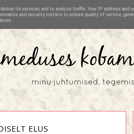
eliver its services and to analyze traffic. Your IP address and 
ormance and security metrics to ensure quality of service, gen
abuse.
DISELT ELUS