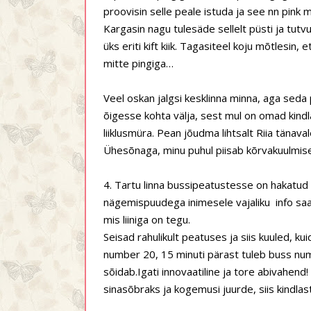
proovisin selle peale istuda ja see nn pink
Kargasin nagu tulesäde sellelt püsti ja tutvu
üks eriti kift kiik. Tagasiteel koju mõtlesin,
mitte pingiga…
Veel oskan jalgsi kesklinna minna, aga seda 
õigesse kohta välja, sest mul on omad kind
liiklusmüra. Pean jõudma lihtsalt Riia tänava
Ühesõnaga, minu puhul piisab kõrvakuulmi
4. Tartu linna bussipeatustesse on hakatud
nägemispuudega inimesele vajaliku
info sa
mis liiniga on tegu.
Seisad rahulikult peatuses ja siis kuuled, k
number 20, 15 minuti pärast tuleb buss numb
sõidab.Igati innovaatiline ja tore abivahe
sinasõbraks ja kogemusi juurde, siis kindlasti