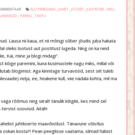
KOMMENTAAR
ELU PIMEDANA
,
JANET
,
JOOSEP
,
JUHTKOER
,
KIKU
,
AAMÄRGID
,
PÄRNU
,
TARTU
ud. Lausa nii kaua, et nii mõnigi sõber jõudis juba hakata
lal oleks lootust uut postitust lugeda. Ning on ka neid
e, Kai, mine ja blogi midagi“.
t kõige paremini, kuna küsimustele nagu miks, millal või
utab blogimist. Aga kinnitage turvavööd, sest siit tuleb
evaade) nelja, ee, heakene küll, viie nädala kohta, mil ma
 väga rõõmus ning siiralt tänulik kõigile, kes mind sel
tervist soovisid. Aitäh!
vahelist juhtkoerte maavõistlust. Tänavune võistlus
ma oskan kosta?! Pean peeglisse vaatama, silmad häbist