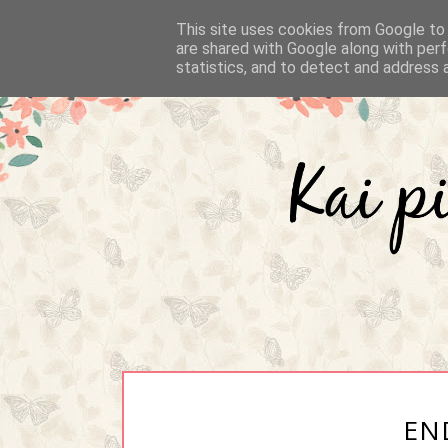
This site uses cookies from Google to d
are shared with Google along with perf
statistics, and to detect and address 
EN