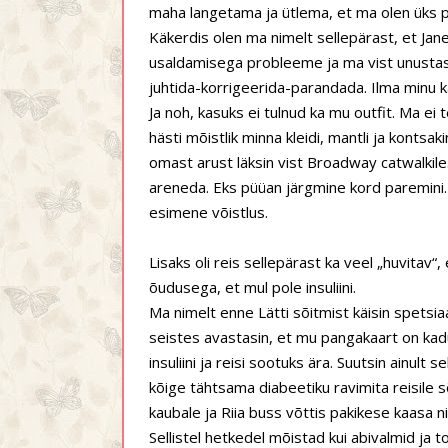
maha langetama ja ütlema, et ma olen üks p
Käkerdis olen ma nimelt sellepärast, et Jane
usaldamisega probleeme ja ma vist unustasi
juhtida-korrigeerida-parandada. Ilma minu 
Ja noh, kasuks ei tulnud ka mu outfit. Ma ei 
hästi mõistlik minna kleidi, mantli ja kont
omast arust läksin vist Broadway catwalkile.
areneda. Eks püüan järgmine kord paremini. 
esimene võistlus.
Lisaks oli reis sellepärast ka veel „huvitav“,
õudusega, et mul pole insuliini.
Ma nimelt enne Lätti sõitmist käisin spetsiaal
seistes avastasin, et mu pangakaart on kadun
insuliini ja reisi sootuks ära. Suutsin ainult
kõige tähtsama diabeetiku ravimita reisile s
kaubale ja Riia buss võttis pakikese kaasa 
Sellistel hetkedel mõistad kui abivalmid ja 