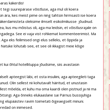
aras käkerdis!
t tegi suurepärase võistluse, aga mul oli koera
n ära, kes meist pime on ning tahtsin hirmsasti ise koera
käkerdamisteta oleksime ilmselt esikolmikusse
jõudnud.
tea, kus mu mõistus oli, aga ma leidsin, et võistlusrajale on
sakingadega. See ei vaja vist rohkemat kommenteerimist. Ma
 Aga eks feilimised ongi elus selleks, et õppida ja
Natuke lohutab see, et see oli ikkagist meie kõige
 et kui õhtul hotellituppa jõudsime, siis avastasin
selt apteegist läbi, et osta insuliini, aga apteegileti taga
ud. Olin sellest nii kohutavalt häiritud, et unustasin
 sellest mõelda, et kuhu ma oma kaardi olen pistnud ja nii ma
õitsingi. Aga õnneks elukaaslane sai Pärnus bussijuhiga
ning elupäästev ravim toimetati õigeaegselt minuni.
toredad on inimesed.