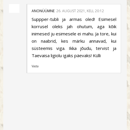
ANONÜÜMNE
26. AUGUST 2021, KELL 20:12
Suppper-tubli ja armas oled! Esimesel
korrusel oleks jah ohutum, aga kõik
inimesed ju esimesele ei mahu. Ja tore, kui
on naabrid, kes märku annavad, kui
süsteemis viga. Ikka jõudu, tervist ja
Taevaisa ligiolu igaks päevaks! Külli
Vasta