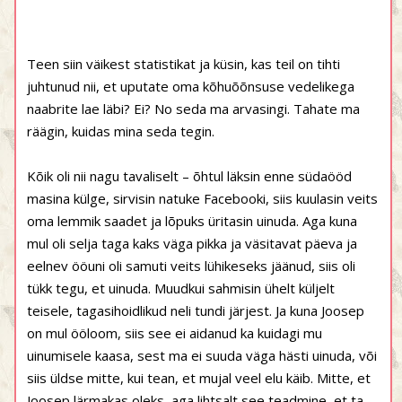
Teen siin väikest statistikat ja küsin, kas teil on tihti
juhtunud nii, et uputate oma kõhuõõnsuse vedelikega
naabrite lae läbi? Ei? No seda ma arvasingi. Tahate ma
räägin, kuidas mina seda tegin.
Kõik oli nii nagu tavaliselt – õhtul läksin enne südaööd
masina külge, sirvisin natuke Facebooki, siis kuulasin veits
oma lemmik saadet ja lõpuks üritasin uinuda. Aga kuna
mul oli selja taga kaks väga pikka ja väsitavat päeva ja
eelnev ööuni oli samuti veits lühikeseks jäänud, siis oli
tükk tegu, et uinuda. Muudkui sahmisin ühelt küljelt
teisele, tagasihoidlikud neli tundi järjest. Ja kuna Joosep
on mul ööloom, siis see ei aidanud ka kuidagi mu
uinumisele kaasa, sest ma ei suuda väga hästi uinuda, või
siis üldse mitte, kui tean, et mujal veel elu käib. Mitte, et
Joosep lärmakas oleks, aga lihtsalt see teadmine, et ta