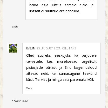
halba asja juhtus samale ajale ja
lihtsalt ei suutnud ära händlida.
Vasta
EVELIN
25. AUGUST 2021, KELL 14:45
Oled suureks eeskujuks ka paljudele
tervetele, kes muretsevad tegelikult
pisiasjade pärast ja Sinu kogemuslood
aitavad neid, kel samasugune teekond
käsil. Tervist ja mingu aina paremaks kõik!
Vasta
Vastused