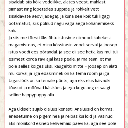
sisaldab siis kõiki vedelikke, alates veest, mahlast,
piimast ning lõpetades suppide ja rohkelt vett
sisaldavate aedviljadega). Ja kuna see kõik tuli liigagi
ootamatult, siis polnud nagu väga aega kohanemiseks
kah.
Ja siis me tõesti üks õhtu istusime niimoodi kahekesi
magamistoas, et mina kössitasin voodi serval ja Joosep
istus voodi ees põrandal. Ja see oli see hetk, kus mul tuli
esimest korda ravi ajal kass peale. Ja ma tean, et ma
pole selles kõiges üksi, kaugeltki mitte – Joosep on alati
mu kõrval,ja iga edasiminek on ka tema rõõm ja iga
tagasilöök on ka temale põnts, aga eks elus käivadki
tõusud ja mõõnad käsikäes ja ega kogu aeg ei saagi
selline happypuppy olla.
Aga üldiselt sujub dialüüs kenasti. Analüüsid on korras,
enesetunne on pigem hea ja reibas kui loid ja väsinud.
Eks mõnikord esineb kehvemaid päevi ka, aga see pole