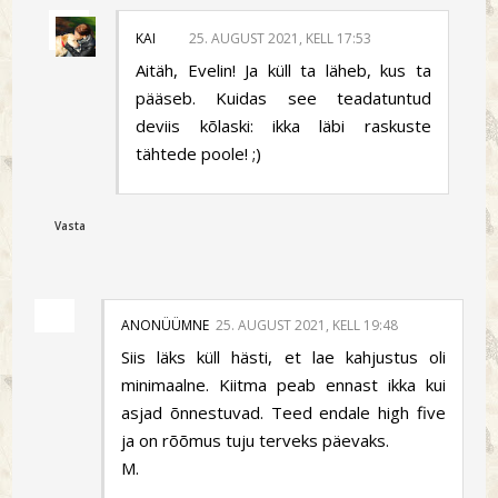
KAI
25. AUGUST 2021, KELL 17:53
Aitäh, Evelin! Ja küll ta läheb, kus ta
pääseb. Kuidas see teadatuntud
deviis kõlaski: ikka läbi raskuste
tähtede poole! ;)
Vasta
ANONÜÜMNE
25. AUGUST 2021, KELL 19:48
Siis läks küll hästi, et lae kahjustus oli
minimaalne. Kiitma peab ennast ikka kui
asjad õnnestuvad. Teed endale high five
ja on rõõmus tuju terveks päevaks.
M.