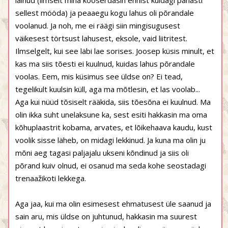
läinud (ilmselt mina kooserdasin ennist kuidagi pahasti
sellest mööda) ja peaaegu kogu lahus oli põrandale
voolanud. Ja noh, me ei räägi siin mingisugusest
väikesest törtsust lahusest, eksole, vaid liitritest.
Ilmselgelt, kui see läbi lae sorises. Joosep küsis minult, et
kas ma siis tõesti ei kuulnud, kuidas lahus põrandale
voolas. Eem, mis küsimus see üldse on? Ei tead,
tegelikult kuulsin küll, aga ma mõtlesin, et las voolab...
Aga kui nüüd tõsiselt rääkida, siis tõesõna ei kuulnud. Ma
olin ikka suht unelaksune ka, sest esiti hakkasin ma oma
kõhuplaastrit kobama, arvates, et lõikehaava kaudu, kust
voolik sisse läheb, on midagi lekkinud. Ja kuna ma olin ju
mõni aeg tagasi paljajalu ukseni kõndinud ja siis oli
põrand kuiv olnud, ei osanud ma seda kohe seostadagi
trenaažikoti lekkega.
Aga jaa, kui ma olin esimesest ehmatusest üle saanud ja
sain aru, mis üldse on juhtunud, hakkasin ma suurest