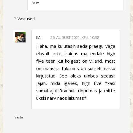
Vasta
Vastused
KAI
26. AUGUST 2021, KELL 10:38
Haha, ma kujutasin seda praegu väga
elavalt ette, kuidas ma endale high
five teen kui kõigest on villand, mott
on maas ja tülpimus on suurelt näkku
kirjutatud. See oleks umbes sedasi:
jajah, mida iganes, high five *käsi
samal ajal lõtvunult rippumas ja mitte
ükski närv näos liikumas*
Vasta