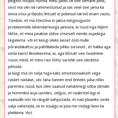
pingest hoopis nutma. minu jaoks oli see viimane piisk,
sest ma olin niii rammestunud ja siis veel see jama ka
sinna otsa ja lõpuks lihtsalt ei pidanud närvid enam vastu.
Tundsin, et ma tõesõna ei jaksa mingisuguste
probleemide lahendamisega jännata, ei nüüd ega hiljem.
Mitte, et mina peaksin üldse otseselt nende asjadega
tegelema või et keegi oleks keset ööd mulle
põrandakaltsu ja pahtlilabida pihku surunud , et hakka aga
seda kaost likvideerima, ei, aga lihtsalt see teadmine
rusus mind, et minu ravi tõttu sai kõik see üleüldse
juhtuda.
Ja kuigi mul on selja taga kaks emotsionaalselt väga
rasket nädalat, siis täna tunnen end õnneks juba nõks
paremini, nüüd, kus olen saanud natukenegi sõba silmale.
Ja hommikul asja uurides, selgus, et naabritel lagi ei
saanudki vist nii rängalt kahjustada, et nad plaaniks seda
välja vahetada, nii et esialgu ei pea me midagi kinni ka
plekkima. Vist.