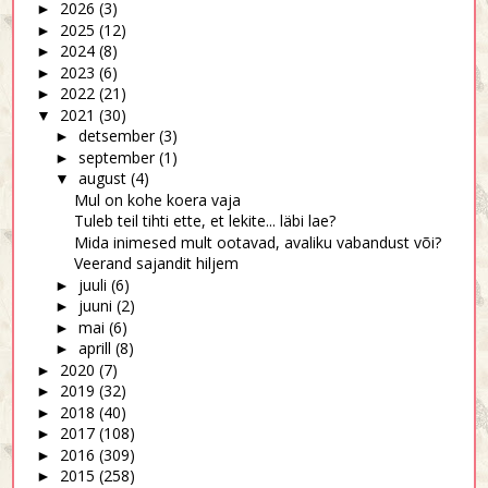
2026
(3)
►
2025
(12)
►
2024
(8)
►
2023
(6)
►
2022
(21)
►
2021
(30)
▼
detsember
(3)
►
september
(1)
►
august
(4)
▼
Mul on kohe koera vaja
Tuleb teil tihti ette, et lekite... läbi lae?
Mida inimesed mult ootavad, avaliku vabandust või?
Veerand sajandit hiljem
juuli
(6)
►
juuni
(2)
►
mai
(6)
►
aprill
(8)
►
2020
(7)
►
2019
(32)
►
2018
(40)
►
2017
(108)
►
2016
(309)
►
2015
(258)
►