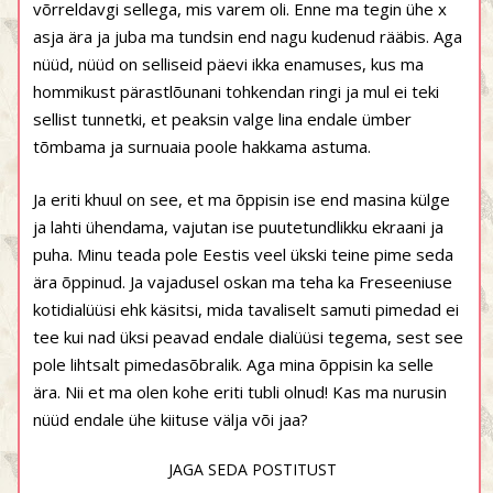
võrreldavgi sellega, mis varem oli. Enne ma tegin ühe x
asja ära ja juba ma tundsin end nagu kudenud rääbis. Aga
nüüd, nüüd on selliseid päevi ikka enamuses, kus ma
hommikust pärastlõunani tohkendan ringi ja mul ei teki
sellist tunnetki, et peaksin valge lina endale ümber
tõmbama ja surnuaia poole hakkama astuma.
Ja eriti khuul on see, et ma õppisin ise end masina külge
ja lahti ühendama, vajutan ise puutetundlikku ekraani ja
puha. Minu teada pole Eestis veel ükski teine pime seda
ära õppinud. Ja vajadusel oskan ma teha ka Freseeniuse
kotidialüüsi ehk käsitsi, mida tavaliselt samuti pimedad ei
tee kui nad üksi peavad endale dialüüsi tegema, sest see
pole lihtsalt pimedasõbralik. Aga mina õppisin ka selle
ära. Nii et ma olen kohe eriti tubli olnud! Kas ma nurusin
nüüd endale ühe kiituse välja või jaa?
JAGA SEDA POSTITUST