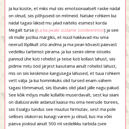
Ja kui küsite, et miks mul siis emotsionaalselt raske nädal
on olnud, siis põhjuseid on mitmeid. Natuke rohkem kui
nädal tagasi läksid mu jalad näiteks esimest korda
Megalt turse (
k.a ka peale südame sondeerimist
) ja see
oli mulle justkui märgiks, et nüüd hakkavad mu oma
neerud lõplikult otsi andma ja ma pean kõvasti päevast
vedeliku tarbimist piirama. Ja kui senini olime ööseks
pannud ühe koti rohelist ja teise koti kollast lahust, siis
pidime mitu ööd järjest kasutama ainult rohelist lahust,
mis on siis keskmise kangusega lahused, et tuua rohkem
vett välja. Ja kui hommikuks olid tursed enam-vähem
tagasi tõmmanud, siis lõunaks olid jalad jälle nagu pakud.
See kõik mõjus mulle küllaltki muserdavalt, sest kui siiani
on dialüüsravile aidanud kaasa mu oma neerude tiurees,
siis Esialgu tundus see muutus hirmutav, sest ma pole
sellises olukorras kunagi varem ju olnud, kus ma võin
päeva jooksul ainult 500 ml vedelikku tarbida (see