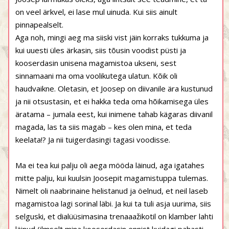
on veel ärkvel, ei lase mul uinuda. Kui siis ainult
pinnapealselt.
Aga noh, mingi aeg ma siiski vist jäin korraks tukkuma ja
kui uuesti üles ärkasin, siis tõusin voodist püsti ja
kooserdasin unisena magamistoa ukseni, sest
sinnamaani ma oma voolikutega ulatun. Kõik oli
haudvaikne. Oletasin, et Joosep on diivanile ära kustunud
ja nii otsustasin, et ei hakka teda oma hõikamisega üles
äratama – jumala eest, kui inimene tahab kägaras diivanil
magada, las ta siis magab – kes olen mina, et teda
keelata!? Ja nii tuigerdasingi tagasi voodisse.
Ma ei tea kui palju oli aega mööda läinud, aga igatahes
mitte palju, kui kuulsin Joosepit magamistuppa tulemas.
Nimelt oli naabrinaine helistanud ja öelnud, et neil laseb
magamistoa lagi sorinal läbi. Ja kui ta tuli asja uurima, siis
selguski, et dialüüsimasina trenaaažikotil on klamber lahti