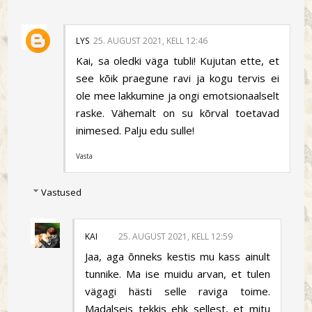
LYS
25. AUGUST 2021, KELL 12:46
Kai, sa oledki väga tubli! Kujutan ette, et
see kõik praegune ravi ja kogu tervis ei
ole mee lakkumine ja ongi emotsionaalselt
raske. Vähemalt on su kõrval toetavad
inimesed. Palju edu sulle!
Vasta
Vastused
KAI
25. AUGUST 2021, KELL 12:59
Jaa, aga õnneks kestis mu kass ainult
tunnike. Ma ise muidu arvan, et tulen
vägagi hästi selle raviga toime.
Madalseis tekkis ehk sellest, et mitu