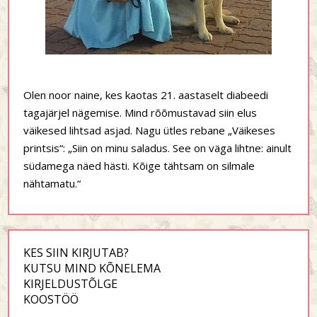
Olen noor naine, kes kaotas 21. aastaselt diabeedi
tagajärjel nägemise. Mind rõõmustavad siin elus
väikesed lihtsad asjad. Nagu ütles rebane „Väikeses
printsis“: „Siin on minu saladus. See on väga lihtne: ainult
südamega näed hästi. Kõige tähtsam on silmale
nähtamatu.“
KES SIIN KIRJUTAB?
KUTSU MIND KÕNELEMA
KIRJELDUSTÕLGE
KOOSTÖÖ