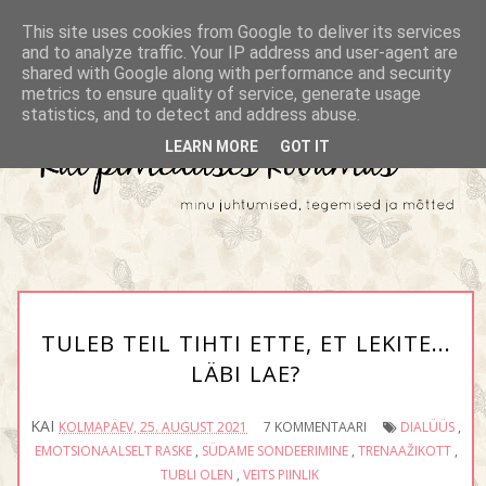
This site uses cookies from Google to deliver its services
and to analyze traffic. Your IP address and user-agent are
shared with Google along with performance and security
metrics to ensure quality of service, generate usage
statistics, and to detect and address abuse.
LEARN MORE
GOT IT
TULEB TEIL TIHTI ETTE, ET LEKITE...
LÄBI LAE?
KAI
KOLMAPÄEV, 25. AUGUST 2021
7 KOMMENTAARI
DIALÜÜS
,
EMOTSIONAALSELT RASKE
,
SÜDAME SONDEERIMINE
,
TRENAAŽIKOTT
,
TUBLI OLEN
,
VEITS PIINLIK