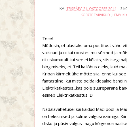
KAI
TEISIPÄEV, 21. OKTOOBER 2014
3 K
KOERTE TARVIKUD
,
LEMMIK
Tere!
Mõtlesin, et alustaks oma postitust vähe v
vaikinud ja oi kui roostes mu sõrmed ja mõi
nii uskumatult kui see ei kõlaks, siis isegi n
blogimiseks, et Teil ka lõbus oleks, kuid 
Kriban kärmelt ühe mõtte siia, enne kui see 
fantastiline, kui mitte öelda ideaalne bändi
Elektrikatkestus...kas pole suurepärane bän
esineb Elektrikatkestus :D
Nädalavahetusel sai käidud Maci pool ja Mac
on helesinised ja kolme valgusreziimiga. Kiir
disko ja püsiv valgus- nagu kõige normaalse