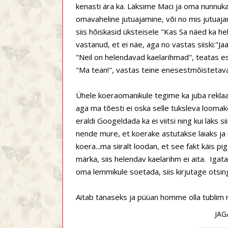
kenasti ära ka. Läksime Maci ja oma nunnuka
omavaheline jutuajamine, või no mis jutuajam
siis hõiskasid üksteisele "Kas Sa näed ka hel
vastanud, et ei näe, aga no vastas siiski:"Ja
"Neil on helendavad kaelarihmad", teatas es
"Ma tean!", vastas teine enesestmõistetaval
Ühele koeraomanikule tegime ka juba reklaa
aga ma tõesti ei oska selle tuksleva loomak
eraldi Googeldada ka ei viitsi ning kui läks si
nende mure, et koerake astutakse laiaks ja 
koera...ma siiralt loodan, et see fakt käis 
märka, siis helendav kaelarihm ei aita. Igata
oma lemmikule soetada, siis kirjutage otsingu
Aitab tänaseks ja püüan homme olla tublim n
JAG