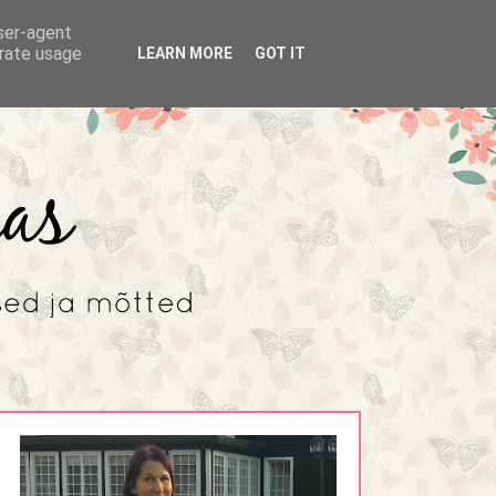
user-agent
erate usage
LEARN MORE
GOT IT