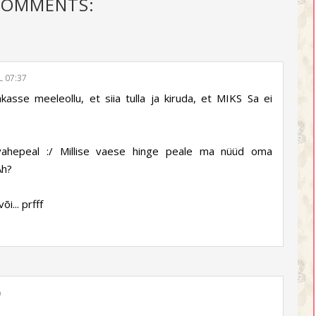
COMMENTS:
L 07:37
asse meeleollu, et siia tulla ja kiruda, et MIKS Sa ei
d vahepeal :/ Millise vaese hinge peale ma nüüd oma
Ah?
i... prfff
9
D