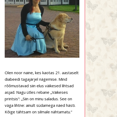
Olen noor naine, kes kaotas 21. aastaselt
diabeedi tagajärjel nägemise. Mind
rõõmustavad siin elus väikesed lihtsad
asjad. Nagu ütles rebane „Väikeses
printsis“: „Siin on minu saladus. See on
väga lihtne: ainult südamega näed hästi.
Kõige tähtsam on silmale nähtamatu.“