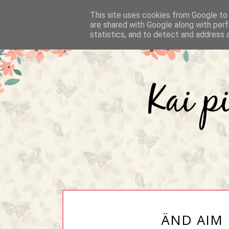
This site uses cookies from Google to d
are shared with Google along with perf
statistics, and to detect and address 
ÄND AIM 