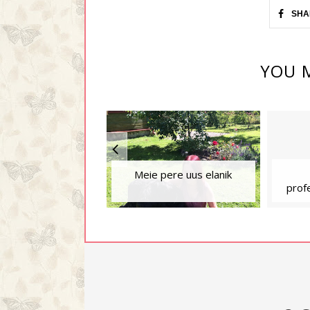
SHA
YOU M
Meie pere uus elanik
profe