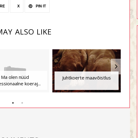
RE
X
PIN IT
AY ALSO LIKE
Ma olen nüüd
Kui
Juhtkoerte maavõistlus
ssionaalne koeraj...