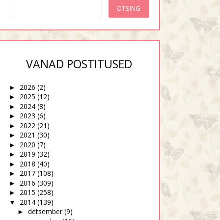
VANAD POSTITUSED
2026
(2)
►
2025
(12)
►
2024
(8)
►
2023
(6)
►
 häbi ja piinlikus taovad
Ma olen siis parem laps kui
2022
(21)
►
jalaga...
sitakee...
2021
(30)
►
2020
(7)
►
2019
(32)
►
2018
(40)
►
2017
(108)
►
2016
(309)
►
2015
(258)
►
2014
(139)
▼
detsember
(9)
►