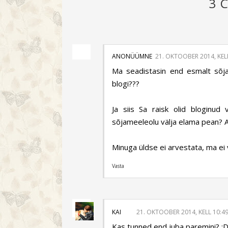
3 
ANONÜÜMNE
21. OKTOOBER 2014, KEL
Ma seadistasin end esmalt sõjak
blogi???
Ja siis Sa raisk olid bloginu
sõjameeleolu välja elama pean? 
Minuga üldse ei arvestata, ma ei võ
Vasta
KAI
21. OKTOOBER 2014, KELL 10:4
Kas tunned end juba paremini? :