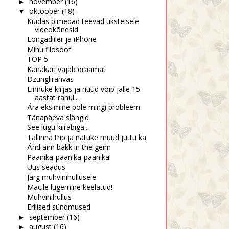
november
(16)
►
oktoober
(18)
▼
Kuidas pimedad teevad üksteisele
videokõnesid
Lõngadiiler ja iPhone
Minu filosoof
TOP 5
Kanakari vajab draamat
Dzunglirahvas
Linnuke kirjas ja nüüd võib jälle 15-
aastat rahul...
Ära eksimine pole mingi probleem
Tänapäeva slängid
See lugu kiirabiga...
Tallinna trip ja natuke muud juttu ka
Änd aim bäkk in the geim
Paanika-paanika-paanika!
Uus seadus
Järg muhvinihullusele
Macile lugemine keelatud!
Muhvinihullus
Erilised sündmused
september
(16)
►
august
(16)
►