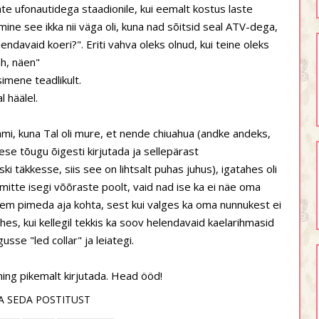
te ufonautidega staadionile, kui eemalt kostus laste
ine see ikka nii väga oli, kuna nad sõitsid seal ATV-dega,
endavaid koeri?". Eriti vahva oleks olnud, kui teine oleks
ah, näen"
imene teadlikult.
 häälel.
mi, kuna Tal oli mure, et nende chiuahua (andke andeks,
ese tõugu õigesti kirjutada ja sellepärast
iski täkkesse, siis see on lihtsalt puhas juhus), igatahes oli
mitte isegi võõraste poolt, vaid nad ise ka ei näe oma
pigem pimeda aja kohta, sest kui valges ka oma nunnukest ei
hes, kui kellegil tekkis ka soov helendavaid kaelarihmasid
sse "led collar" ja leiategi.
ing pikemalt kirjutada. Head ööd!
A SEDA POSTITUST