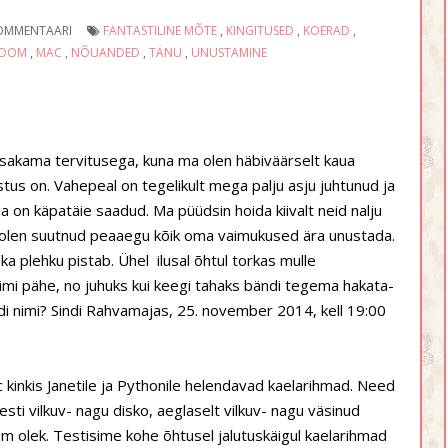
OMMENTAARI
FANTASTILINE MÕTE
,
KINGITUSED
,
KOERAD
,
LOOM
,
MAC
,
NÕUANDED
,
TÄNU
,
UNUSTAMINE
iisakama tervitusega, kuna ma olen häbiväärselt kaua
stus on. Vahepeal on tegelikult mega palju asju juhtunud ja
alja on käpatäie saadud. Ma püüdsin hoida kiivalt neid nalju
ma olen suutnud peaaegu kõik oma vaimukused ära unustada.
ka plehku pistab. Ühel ilusal õhtul torkas mulle
 nimi pähe, no juhuks kui keegi tahaks bändi tegema hakata-
di nimi? Sindi Rahvamajas, 25. november 2014, kell 19:00
 kinkis Janetile ja Pythonile helendavad kaelarihmad. Need
esti vilkuv- nagu disko, aeglaselt vilkuv- nagu väsinud
m olek. Testisime kohe õhtusel jalutuskäigul kaelarihmad