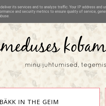
eliver its services and to analyze traffic. Your IP address and 
ormance and security metrics to ensure quality of service, gen
abuse.
BÄKK IN THE GEIM