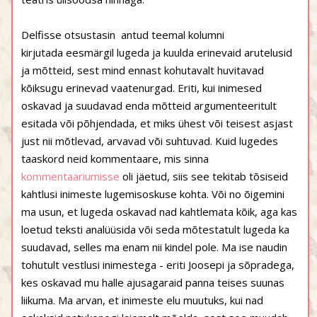
Delfisse otsustasin antud teemal kolumni
kirjutada eesmärgil lugeda ja kuulda erinevaid arutelusid
ja mõtteid, sest mind ennast kohutavalt huvitavad
kõiksugu erinevad vaatenurgad. Eriti, kui inimesed
oskavad ja suudavad enda mõtteid argumenteeritult
esitada või põhjendada, et miks ühest või teisest asjast
just nii mõtlevad, arvavad või suhtuvad. Kuid lugedes
taaskord neid kommentaare, mis sinna
kommentaariumisse
oli jäetud, siis see tekitab tõsiseid
kahtlusi inimeste lugemisoskuse kohta. Või no õigemini
ma usun, et lugeda oskavad nad kahtlemata kõik, aga kas
loetud teksti analüüsida või seda mõtestatult lugeda ka
suudavad, selles ma enam nii kindel pole. Ma ise naudin
tohutult vestlusi inimestega - eriti Joosepi ja sõpradega,
kes oskavad mu halle ajusagaraid panna teises suunas
liikuma. Ma arvan, et inimeste elu muutuks, kui nad