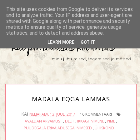
This site uses cookies from Google to deliver its services
and to analyze traffic. Your IP address and user-agent are
shared with Google along with performance and security
metrics to ensure quality of service, generate usage
statistics, and to detect and address abuse.
LEARN MORE
GOT IT
MADALA EQGA LAMMAS
KAI
NELJAPÄEV, 13. JUULI 2017
16 KOMMENTAARI
AVALDAN ARVAMUST
,
DELFI
,
IKKAGI INIMENE
,
PIME
,
PUUDEGA JA ERIVAJADUSEGA INIMESED
,
ÜHISKOND