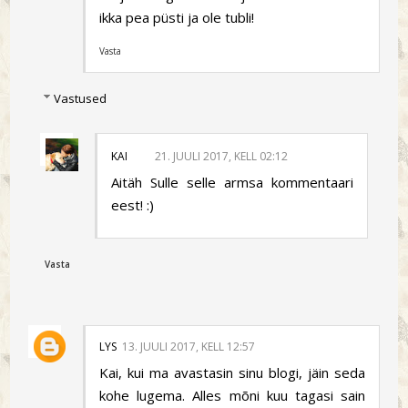
ikka pea püsti ja ole tubli!
Vasta
Vastused
KAI
21. JUULI 2017, KELL 02:12
Aitäh Sulle selle armsa kommentaari
eest! :)
Vasta
LYS
13. JUULI 2017, KELL 12:57
Kai, kui ma avastasin sinu blogi, jäin seda
kohe lugema. Alles mõni kuu tagasi sain