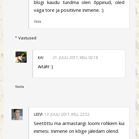
blogi kaudu tundma olen õppinud, oled
väga tore ja positiivne inimene. :)
Vasta
Vastused
KAI
21. JUULI 2017, KELL 02:18
Aitäh! :)
Vasta
LEEVI
13. JUULI 2017, KELL 22:52
Seetõttu ma armastangi loomi rohkem kui
inimesi. Inimene on kõige jäledam olend.