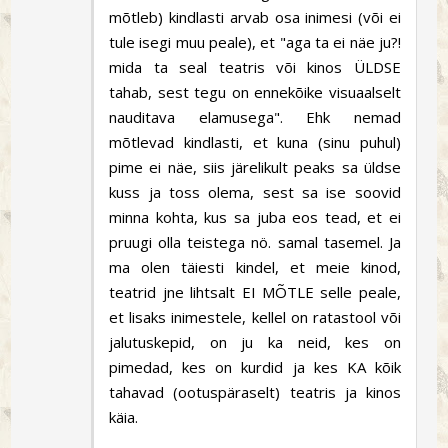
mõtleb) kindlasti arvab osa inimesi (või ei
tule isegi muu peale), et "aga ta ei näe ju?!
mida ta seal teatris või kinos ÜLDSE
tahab, sest tegu on ennekõike visuaalselt
nauditava elamusega". Ehk nemad
mõtlevad kindlasti, et kuna (sinu puhul)
pime ei näe, siis järelikult peaks sa üldse
kuss ja toss olema, sest sa ise soovid
minna kohta, kus sa juba eos tead, et ei
pruugi olla teistega nö. samal tasemel. Ja
ma olen täiesti kindel, et meie kinod,
teatrid jne lihtsalt EI MÕTLE selle peale,
et lisaks inimestele, kellel on ratastool või
jalutuskepid, on ju ka neid, kes on
pimedad, kes on kurdid ja kes KA kõik
tahavad (ootuspäraselt) teatris ja kinos
käia.