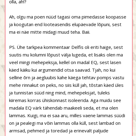
olla, ah!?
Ah, olgu ma poen nüüd tagasi oma pimedasse koopasse
ja koogutan end looteasendis elupäevade lõpuni, sest
ma ei näe mitte midagi muud teha. Baii.
PS. Ühe tarkpea kommentaar Delfis oli eriti haige, sest
suutis mu kolumni lõpust välja lugeda, et lisaks olen ma
veel mingi mehepeksja, kellel on madal EQ, sest lasen
käed käiku kui argumendid otsa saavad. Tjah, no kui
selline õrn ja aegluubis kahe käega tehtav pomps vastu
mehe rinnakut on peks, no siis küll jah, tõstan käed üles
ja tunnistan süüd ning mind, mehepeksjat, tuleks
kiiremas korras ühiskonnast isoleerida. Aga muidu see
madala EQ värk tähendab maakeeli seda, et ma olen
lammas. Kuigi, ma ei saa aru, milles vaene lammas süüdi
on ja pealegi ma võin lammas olla küll, sest lambad on
armsad, pehmed ja toredad ja erinevalt paljude