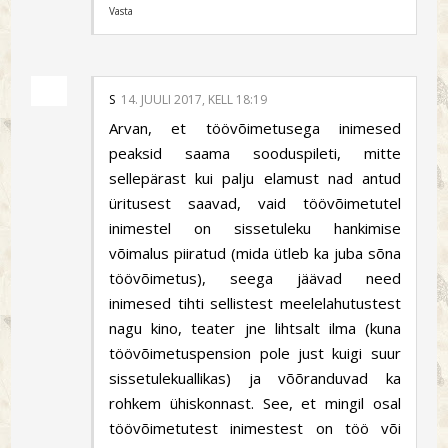
Vasta
S
14. JUULI 2017, KELL 18:19
Arvan, et töövõimetusega inimesed
peaksid saama sooduspileti, mitte
sellepärast kui palju elamust nad antud
üritusest saavad, vaid töövõimetutel
inimestel on sissetuleku hankimise
võimalus piiratud (mida ütleb ka juba sõna
töövõimetus), seega jäävad need
inimesed tihti sellistest meelelahutustest
nagu kino, teater jne lihtsalt ilma (kuna
töövõimetuspension pole just kuigi suur
sissetulekuallikas) ja võõranduvad ka
rohkem ühiskonnast. See, et mingil osal
töövõimetutest inimestest on töö või