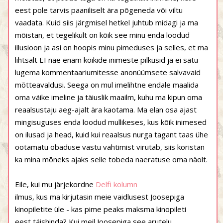
eest pole tarvis paaniliselt ära põgeneda või viltu
vaadata. Kuid siis järgmisel hetkel juhtub midagi ja ma
mõistan, et tegelikult on kõik see minu enda loodud
illusioon ja asi on hoopis minu pimeduses ja selles, et ma
lihtsalt EI näe enam kõikide inimeste pilkusid ja ei satu
lugema kommentaariumitesse anonüümsete salvavaid
mõtteavaldusi. Seega on mul imelihtne endale maalida
oma väike imeline ja täiuslik maailm, kuhu ma kipun oma
reaalsustaju aeg-ajalt ära kaotama. Ma elan osa ajast
mingisuguses enda loodud mullikeses, kus kõik inimesed
on ilusad ja head, kuid kui reaalsus nurga tagant taas ühe
ootamatu obaduse vastu vahtimist virutab, siis koristan
ka mina mõneks ajaks selle tobeda naeratuse oma näolt.
Eile, kui mu järjekordne
Delfi kolumn
ilmus, kus ma kirjutasin meie vaidlusest Joosepiga
kinopiletite üle - kas pime peaks maksma kinopileti
eest täishinda? Kui meil Joosepiga see arutelu