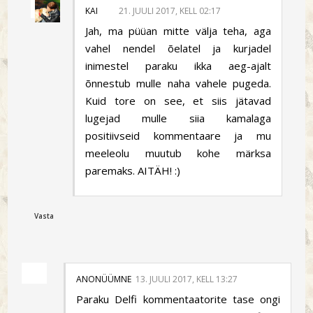
KAI
21. JUULI 2017, KELL 02:17
Jah, ma püüan mitte välja teha, aga
vahel nendel õelatel ja kurjadel
inimestel paraku ikka aeg-ajalt
õnnestub mulle naha vahele pugeda.
Kuid tore on see, et siis jätavad
lugejad mulle siia kamalaga
positiivseid kommentaare ja mu
meeleolu muutub kohe märksa
paremaks. AITÄH! :)
Vasta
ANONÜÜMNE
13. JUULI 2017, KELL 13:27
Paraku Delfi kommentaatorite tase ongi