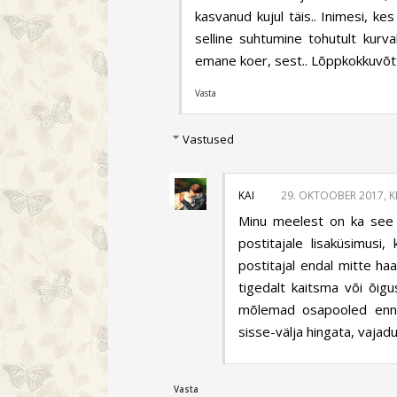
kasvanud kujul täis.. Inimesi, 
selline suhtumine tohutult kur
emane koer, sest.. Lõppkokkuvõtte
Vasta
Vastused
KAI
29. OKTOOBER 2017, K
Minu meelest on ka see t
postitajale lisaküsimusi
postitajal endal mitte h
tigedalt kaitsma või õig
mõlemad osapooled enne 
sisse-välja hingata, vajadus
Vasta