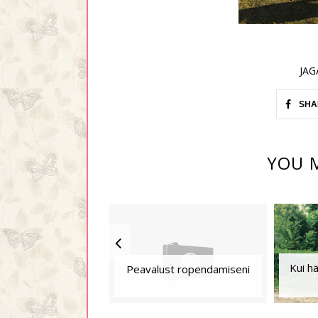
JAG
SHA
YOU M
Kui hä
Peavalust ropendamiseni