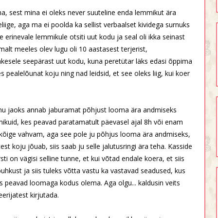
a, sest mina ei oleks never suuteline enda lemmikut ära
eliige, aga ma ei poolda ka sellist verbaalset kividega surnuks
e erinevale lemmikule otsiti uut kodu ja seal oli ikka seinast
lt meeles olev lugu oli 10 aastasest terjerist,
akesele seepärast uut kodu, kuna peretütar läks edasi õppima
es pealelõunat koju ning nad leidsid, et see oleks liig, kui koer
minu jaoks annab jaburamat põhjust looma ära andmiseks
mmikuid, kes peavad paratamatult päevasel ajal 8h või enam
 kõige vahvam, aga see pole ju põhjus looma ära andmiseks,
t koju jõuab, siis saab ju selle jalutusringi ära teha. Kasside
i on vägisi selline tunne, et kui võtad endale koera, et siis
kust ja siis tuleks võtta vastu ka vastavad seadused, kus
s peavad loomaga kodus olema. Aga olgu... kaldusin veits
rijatest kirjutada.