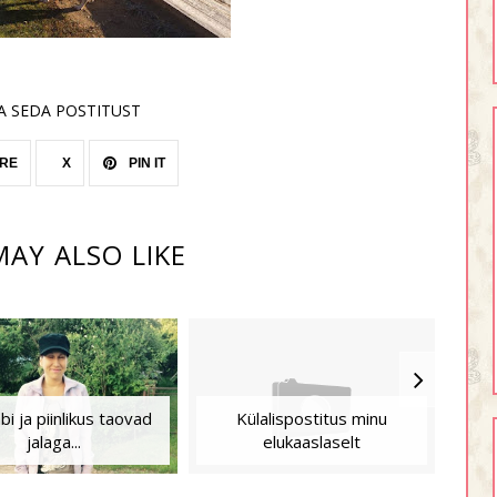
A SEDA POSTITUST
RE
X
PIN IT
AY ALSO LIKE
bi ja piinlikus taovad
Külalispostitus minu
jalaga...
elukaaslaselt