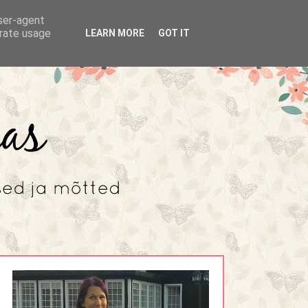
user-agent
erate usage
LEARN MORE
GOT IT