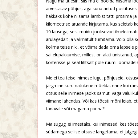
Nagu ma ütlesin, siis ma ei poolda niisama lo
arvestatav põhjus, aga kuna antud postituses p
hakkaks kohe niisama lambist tatti pritsima j
kilomeetrise aruande kirjutama, kus seletab k
10 lausega, sest muidu jooksevad ilmeksimatud
arulagedalt ja valimatult tümitama. Võib-olla 
kolima teise riiki, et võimaldada oma lapsele 
sai elupakkumise, millest on alati unistanud, 
korterisse ja seal lihtsalt pole ruumi loomadel
Me ei tea teise inimese lugu, põhjuseid, otsus
järgmine kord natukene mõelda, enne kui raev
otsus selle inimese jaoks samuti väga valulikult
viimane lahendus. Või kas tõesti mõni leiab, 
tänavale või magama panna?
Ma sugugi ei imestaks, kui inimesed, kes tões
südamega sellise otsuse langetama, ei julgegi 