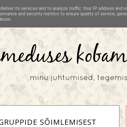
eliver its services and to analyze traffic. Your IP address and 
ormance and security metrics to ensure quality of service, gen
abuse.
RUPPIDE SÕIMLEMISEST