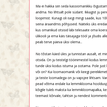
Ma ei hakka siin seda kassiomanikku õigustam
andma. No lihtsalt pole südant. Ikkagist ju per
loopimist. Kunagi oli isegi mingi saade, kus 10l
seina äraandmis põhjuseid. Näiteks üks eredama
kus omanikud otsisid läbi telesaate oma koer
ülikooli ja ema käis täisajaga tööl ja jõudis all
peab terve päeva üksi olema...
No tõstan käed üles ja tunnistan ausalt, et 
otsida. On ju teistelgi tööinimestel kodus le
tunde üksi kodus istuma ja ootama. Pole just
või on? Kui loomaomanik või keegi pereliikmetes
ja teiste loomadega on ju vapsjee lihtsam. Varst
pead võtma endale ka lemmiklooma hoolduspuh
kõigile tuleb maksta ka lemmikloomapalka, ke
teemast kõrvale, tahtsin ju nendest kommentee