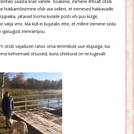
ritäis saasta krae vahele. Issakene, inimene lihtsalt otsib
e hukkamõistmine võib viia selleni, et inimesed hakkavadki
upaika, jätavad looma kuskile posti või puu külge,
 välja vms. Ma küll ei kujutaks ette, et milline inimene seda
ub igasugust inimrämpsu.
m otsib vajadusel rahus oma lemmikule uue elupaiga, kui
ema kehvemaid otsuseid, kuna ühiskond on nii tugevalt