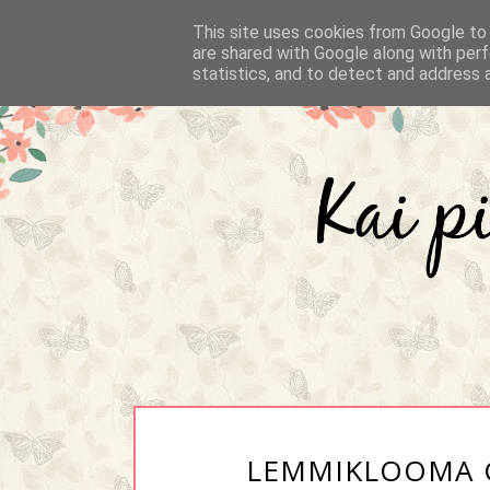
This site uses cookies from Google to d
are shared with Google along with perf
statistics, and to detect and address 
LEMMIKLOOMA G