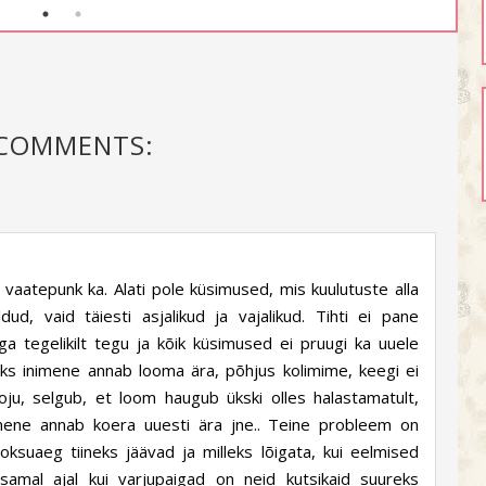
 COMMENTS:
 vaatepunk ka. Alati pole küsimused, mis kuulutuste alla
d, vaid täiesti asjalikud ja vajalikud. Tihti ei pane
aga tegelikilt tegu ja kõik küsimused ei pruugi ka uuele
eks inimene annab looma ära, põhjus kolimime, keegi ei
ju, selgub, et loom haugub ükski olles halastamatult,
mene annab koera uuesti ära jne.. Teine probleem on
oksuaeg tiineks jäävad ja milleks lõigata, kui eelmised
, samal ajal kui varjupaigad on neid kutsikaid suureks