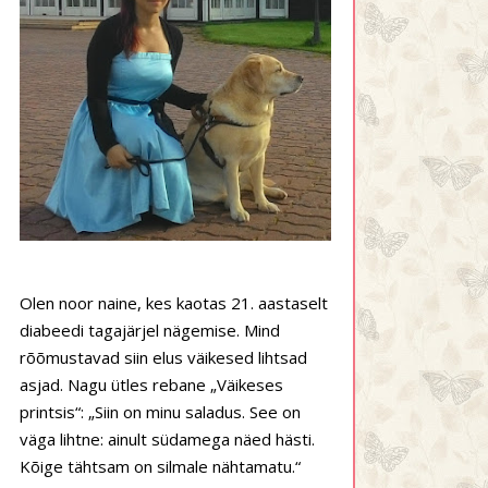
Olen noor naine, kes kaotas 21. aastaselt
diabeedi tagajärjel nägemise. Mind
rõõmustavad siin elus väikesed lihtsad
asjad. Nagu ütles rebane „Väikeses
printsis“: „Siin on minu saladus. See on
väga lihtne: ainult südamega näed hästi.
Kõige tähtsam on silmale nähtamatu.“