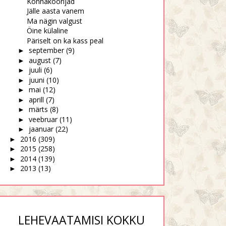
Konnakoorijad
Jälle aasta vanem
Ma nägin valgust
Öine külaline
Päriselt on ka kass peal
september
(9)
►
august
(7)
►
juuli
(6)
►
juuni
(10)
►
mai
(12)
►
aprill
(7)
►
märts
(8)
►
veebruar
(11)
►
jaanuar
(22)
►
2016
(309)
►
2015
(258)
►
2014
(139)
►
2013
(13)
►
LEHEVAATAMISI KOKKU