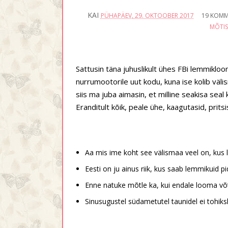
KAI
PÜHAPÄEV, 29. OKTOOBER 2017
19 KOMM
MÕTIS
Sattusin täna juhuslikult ühes FBi lemmiklo
nurrumootorile uut kodu, kuna ise kolib väl
siis ma juba aimasin, et milline seakisa seal
Eranditult kõik, peale ühe, kaagutasid, pritsi
Aa mis ime koht see välismaa veel on, kus 
Eesti on ju ainus riik, kus saab lemmikuid pi
Enne natuke mõtle ka, kui endale looma võ
Sinusugustel südametutel taunidel ei tohiksk