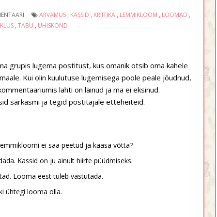
ENTAARI
ARVAMUS
,
KASSID
,
KRIITIKA
,
LEMMIKLOOM
,
LOOMAD
,
KLUS
,
TABU
,
ÜHISKOND
oma grupis lugema postitust, kus omanik otsib oma kahele
ismaale. Kui olin kuulutuse lugemisega poole peale jõudnud,
 kommentaariumis lahti on läinud ja ma ei eksinud.
sid sarkasmi ja tegid postitajale etteheiteid.
lemmikloomi ei saa peetud ja kaasa võtta?
dada. Kassid on ju ainult hiirte püüdmiseks.
tad. Looma eest tuleb vastutada.
i ühtegi looma olla.