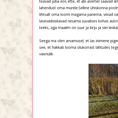
teavad juba eos ette, et abi asemel saavad ämb
lahendust oma murele.Selline ühiskonna pooln
lihtsalt oma loomi magama panema, viivad varj
lasevadviskavad niisama suvalises kohas autost
teeks, aga maailm on suur ja kirju ja siin leid
Seega ma olen arvamusel, et las inimene pige
see, et hakkab looma olukorrast lähtudes teg
vaenulik.