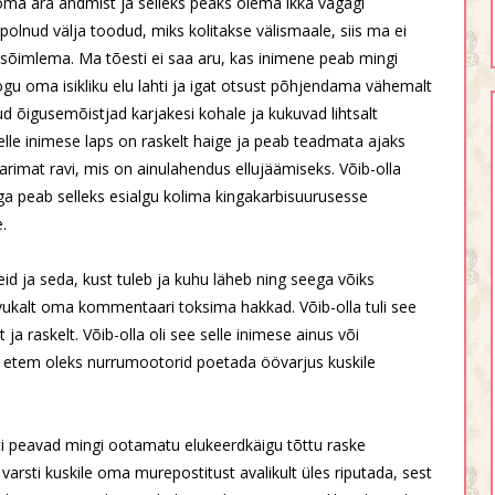
oma ära andmist ja selleks peaks olema ikka vägagi
olnud välja toodud, miks kolitakse välismaale, siis ma ei
a sõimlema. Ma tõesti ei saa aru, kas inimene peab mingi
ogu oma isikliku elu lahti ja igat otsust põhjendama vähemalt
 õigusemõistjad karjakesi kohale ja kukuvad lihtsalt
selle inimese laps on raskelt haige ja peab teadmata ajaks
parimat ravi, mis on ainulahendus ellujäämiseks. Võib-olla
aga peab selleks esialgu kolima kingakarbisuurusesse
e.
eid ja seda, kust tuleb ja kuhu läheb ning seega võiks
ukalt oma kommentaari toksima hakkad. Võib-olla tuli see
 ja raskelt. Võib-olla oli see selle inimese ainus või
et etem oleks nurrumootorid poetada öövarjus kuskile
ti peavad mingi ootamatu elukeerdkäigu tõttu raske
varsti kuskile oma murepostitust avalikult üles riputada, sest