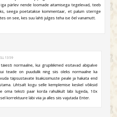
kes iga pärlev nende loomade aitamisega tegelevad, teeb
vaks, seega poetatakse kommentaar, et palum sterrige
s on see, kes suu lahti julges teha ise õel vanamutt.
ELL 13:59
äiesti normaalne, kui grupiliikmed esitavad abipalve
, kui teade on puudulik ning siis oleks normaalne ka
aavuda täpsustavate lisaküsimuste peale ja hakata end
ustama. Lihtsalt kogu selle kemplemise keskel võiksid
oma teksti paar korda rahulikult läbi lugeda, 10x
el korrektuure läbi viia ja alles siis vajutada Enter.