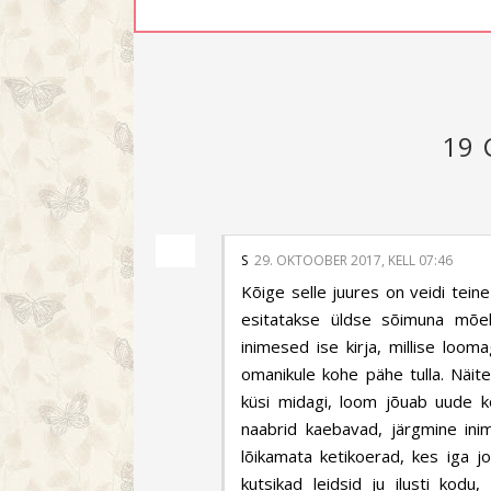
19
S
29. OKTOOBER 2017, KELL 07:46
Kõige selle juures on veidi teine
esitatakse üldse sõimuna mõeldu
inimesed ise kirja, millise loom
omanikule kohe pähe tulla. Näit
küsi midagi, loom jõuab uude ko
naabrid kaebavad, järgmine ini
lõikamata ketikoerad, kes iga jo
kutsikad leidsid ju ilusti kodu