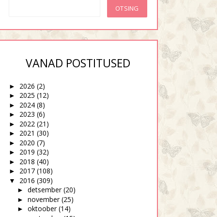
u suhted meestega vol.
Minu suhted meestega vol.
VANAD POSTITUSED
2 ehk Joo...
1
2026
(2)
►
2025
(12)
►
2024
(8)
►
2023
(6)
►
2022
(21)
►
2021
(30)
►
2020
(7)
►
2019
(32)
►
2018
(40)
►
2017
(108)
►
2016
(309)
▼
detsember
(20)
►
november
(25)
►
oktoober
(14)
►