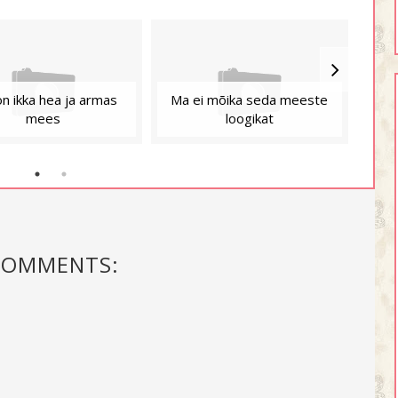
on ikka hea ja armas
Ma ei mõika seda meeste
Min
mees
loogikat
COMMENTS: