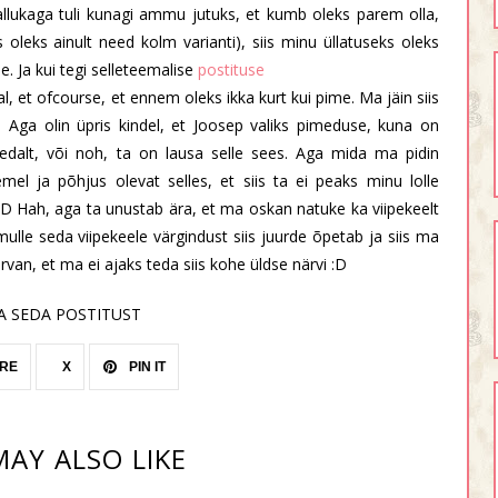
llukaga tuli kunagi ammu jutuks, et kumb oleks parem olla,
s oleks ainult need kolm varianti), siis minu üllatuseks oleks
e. Ja kui tegi selleteemalise
postituse
l, et ofcourse, et ennem oleks ikka kurt kui pime. Ma jäin siis
ga olin üpris kindel, et Joosep valiks pimeduse, kuna on
edalt, või noh, ta on lausa selle sees. Aga mida ma pidin
mel ja põhjus olevat selles, et siis ta ei peaks minu lolle
D Hah, aga ta unustab ära, et ma oskan natuke ka viipekeelt
lle seda viipekeele värgindust siis juurde õpetab ja siis ma
an, et ma ei ajaks teda siis kohe üldse närvi :D
A SEDA POSTITUST
RE
X
PIN IT
AY ALSO LIKE