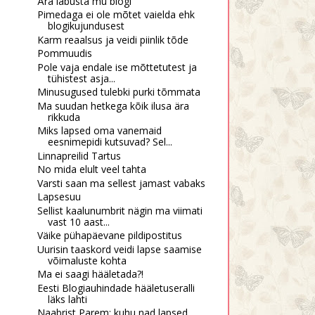
Ära läbusta mu blogi
Pimedaga ei ole mõtet vaielda ehk
blogikujundusest
Karm reaalsus ja veidi piinlik tõde
Pommuudis
Pole vaja endale ise mõttetutest ja
tühistest asja...
Minusugused tulebki purki tõmmata
Ma suudan hetkega kõik ilusa ära
rikkuda
Miks lapsed oma vanemaid
eesnimepidi kutsuvad? Sel...
Linnapreilid Tartus
No mida elult veel tahta
Varsti saan ma sellest jamast vabaks
Lapsesuu
Sellist kaalunumbrit nägin ma viimati
vast 10 aast...
Väike pühapäevane pildipostitus
Uurisin taaskord veidi lapse saamise
võimaluste kohta
Ma ei saagi hääletada?!
Eesti Blogiauhindade hääletuseralli
läks lahti
Naabrist Parem: kuhu nad lapsed