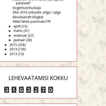
panevad?
Kogemusnõustaja
EBA 2016 üritusele selga / jalga
Absoluutselt kõigest
Millal läheb paremaks??!!!
aprill
(19)
►
märts
(41)
►
veebruar
(27)
►
jaanuar
(28)
►
2015
(258)
►
2014
(139)
►
2013
(13)
►
LEHEVAATAMISI KOKKU
3
1
0
3
2
7
0