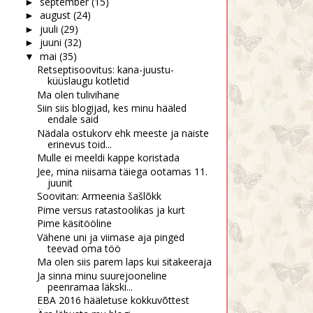
september
(15)
►
august
(24)
►
juuli
(29)
►
juuni
(32)
►
mai
(35)
▼
Retseptisoovitus: kana-juustu-
küüslaugu kotletid
Ma olen tulivihane
Siin siis blogijad, kes minu hääled
endale said
Nädala ostukorv ehk meeste ja naiste
erinevus toid...
Mulle ei meeldi kappe koristada
Jee, mina niisama täiega ootamas 11.
juunit
Soovitan: Armeenia šašlõkk
Pime versus ratastoolikas ja kurt
Pime käsitööline
Vähene uni ja viimase aja pinged
teevad oma töö
Ma olen siis parem laps kui sitakeeraja
Ja sinna minu suurejooneline
peenramaa läkski...
EBA 2016 hääletuse kokkuvõttest