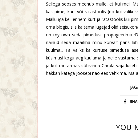
Sellega seoses meenub mulle, et kui meil Ma
kas pime, kurt või ratastoolis (no kui valikuk
Mallu iga kell ennem kurt ja ratastoolis kui pim
oma blogis, siis ka tema lugejad olid seisukoha
on my own seda pimedust propageerima :D A
näinud seda maailma minu kõrvalt päris läh
kuulma... Ta valiks ka kurtuse pimeduse ase
küsimusi kogu aeg kuulama ja neile vastama :
ja küll mu armas sõbranna Carola vajadusel mu
hakkan kätega Joosepi näo ees vehkima. Ma arv
JAG
SHA
YOU M