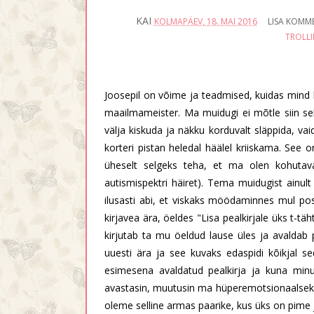
KAI
KOLMAPÄEV, 18. MAI 2016
LISA KOMM
TROLLI
Joosepil on võime ja teadmised, kuidas mind k
maailmameister. Ma muidugi ei mõtle siin sel
välja kiskuda ja näkku korduvalt släppida, va
korteri pistan heledal häälel kriiskama. See 
üheselt selgeks teha, et ma olen kohutava
autismispektri häiret). Tema muidugist ainul
ilusasti abi, et viskaks möödaminnes mul pos
kirjavea ära, öeldes "Lisa pealkirjale üks t-t
kirjutab ta mu öeldud lause üles ja avaldab 
uuesti ära ja see kuvaks edaspidi kõikjal se
esimesena avaldatud pealkirja ja kuna minu b
avastasin, muutusin ma hüperemotsionaalseks
oleme selline armas paarike, kus üks on pime j