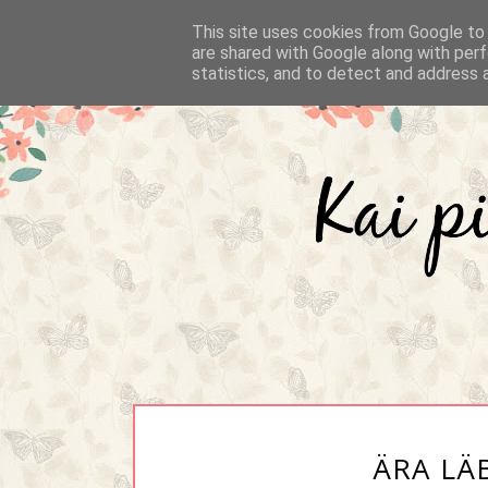
This site uses cookies from Google to d
are shared with Google along with perf
statistics, and to detect and address 
ÄRA LÄ