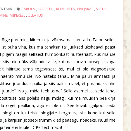
ENTAAR
CAROLA
,
KOOSELU
,
KURI
,
MEES
,
NALJAKAS
,
SUSLIK
,
MINE
,
VIIPEKEEL
,
ÜLLATUS
õige paremini, kiiremini ja võimsamalt ärritada. Ta on selles
list püha viha, kus ma tahaksin tal juuksed ükshaaval peast
id pigem räägin sellisest humoorikast hüsteeriast, kus ma üle
on siis minu üks väljendusviise, kui ma soovin Joosepile väga
lt häiritud tema tegevusest (ei, mul ei ole diagnoositud
t naerab minu üle. No näiteks täna... Mina palun armsasti ja
tituse joonduse paika ja siis palusin veel, et parandaks ühe
äht juurde". No ja mida teeb tema? Selle asemel, et seda teha,
postituse. Siis poleks nagu midagi, kui ma muudan pealkirja
da õiget pealkirja, aga eii ole nii. See kuvab igalpool seda
logi on ka teiste blogijate blogrollis, siis kohe kui selle
 ja karjusin Joosepi trummikiled peaaegu ribadeks. Nüüd me
a teine ei kuule :D Perfect mach!