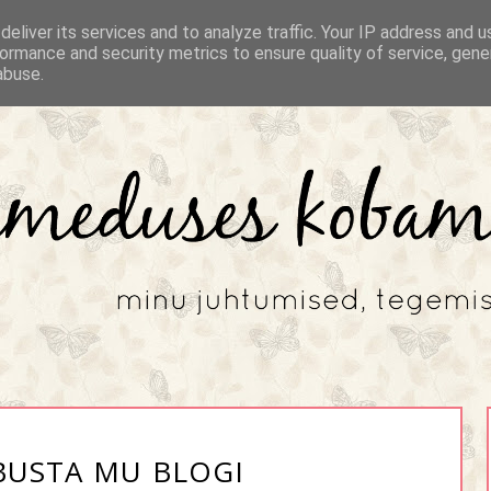
eliver its services and to analyze traffic. Your IP address and 
ormance and security metrics to ensure quality of service, gen
abuse.
BUSTA MU BLOGI