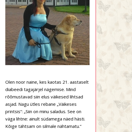
Olen noor naine, kes kaotas 21. aastaselt
diabeedi tagajärjel nägemise. Mind
rõõmustavad siin elus väikesed lihtsad
asjad. Nagu ütles rebane „Väikeses
printsis“: „Siin on minu saladus. See on
väga lihtne: ainult südamega näed hästi.
Kõige tähtsam on silmale nähtamatu.“