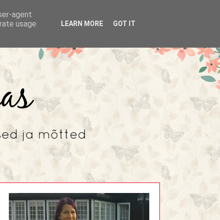
user-agent
erate usage
LEARN MORE
GOT IT