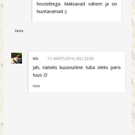
hostelitega. Maksavad vähem ja on
huvitavamad :)
Vasta
KAI
13. MÄRTS 2016, KELL 22:20
Jah, näiteks kuusnurkne tuba oleks päris
tuus :D
Vasta