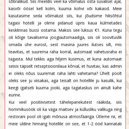
sõbralikud. Siis meeldis veel ka võimalus osta suvalisel ajal,
kasvõi öösel kell kolm, kuuma kohvi või kakaod. Meie
kasutasime seda võimalust siis, kui jõudsime hilisõhtul
tagasi hotelli ja olime pidanud üpris kaua külmetades
kesklinnas bussi ootama. Maksis see luksus €1. Kuna tegu
oli kõige tavalisema joogiautomaadiga, siis oli soovituslik
omada ühe eurost, sest masina juures ilutses silt, mis
teavitas, et suurema raha korral, automaat vahetusraha ei
tagasta. Mul tekkis aga hiljem küsimus, et kuna automaat
seisis täpselt retseptsioonilaua kõrval, et huvitav, kas admin
ei oleks nõus suuremat raha lahti vahetama? Ühelt poolt
oleks see ju viisakas, aga teisalt on hotellile ju kasulik, kui
keegi igatseb kuuma jooki, aga tagataskus on ainult kahe
eurine.
Kui veel positiivsetest tähelepanekutest rääkida, siis
hommikusöök oli ka väga maitsev ja küllusliku valikuga ning
restorani pool oli igati mõnusa atmosfääriga. Ütleme nii, et
meie üldine hinnang hotellile on see, et 1-2 ööd kannatab