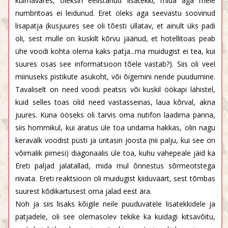
külmavares, oleksin eelistanud lisatekki, mida aga meie
numbritoas ei leidunud. Eret oleks aga seevastu soovinud
lisapatja (kusjuures see oli tõesti üllatav, et ainult üks padi
oli, sest mulle on kuskilt kõrvu jäänud, et hotellitoas peab
ühe voodi kohta olema kaks patja...ma muidugist ei tea, kui
suures osas see informatsioon tõele vastab?). Siis oli veel
miinuseks pistikute asukoht, või õigemini nende puudumine.
Tavaliselt on need voodi peatsis või kuskil öökapi lähistel,
kuid selles toas olid need vastasseinas, laua kõrval, akna
juures. Kuna ööseks oli tarvis oma nutifon laadima panna,
siis hommikul, kui äratus üle toa undama hakkas, olin nagu
keravälk voodist püsti ja üritasin joosta (nii palju, kui see on
võimalik pimesi) diagonaalis üle toa, kuhu vahepeale jäid ka
Ereti paljad jalatallad, mida mul õnnestus sõrmeotstega
riivata. Ereti reaktsioon oli muidugist kiiduväärt, sest tõmbas
suurest kõdikartusest oma jalad eest ära.
Noh ja siis lisaks kõigile neile puuduvatele lisatekkidele ja
patjadele, oli see olemasolev tekike ka kuidagi kitsavõitu,