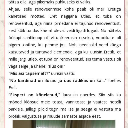
täitsa olla, aga pikemaks puhkuseks ei valiks.
Ahjaa, selle renoveerimise koha pealt oli meil Eretiga
kahetised mõtted. Eret nägijana ütles, et tuba on
renoveeritud, aga mina pimedana ei tajunud renoveeritust,
sest kõik tundus käe all olevat veidi ligadi-logadi. No näiteks
öökapi sahtlinupp oli viltu (keerasin otseks), voodikate oli
pigem topiline, kui pehme jmt. Noh, need olid need käega
katsutavad ja tuntavad elemendid, aga kui uurisin Eretilt, et
mille järgi ütleb, et tuba on renoveeritud, siis tema vastus oli
väga selge ja ühene:
"Ilus on!"
"Mis asi täpsemalt?"
uurisin vastu.
"No kardinad on ilusad ja uus radikas on ka..."
loetles
Eret.
"Ekspert on kõnelenud,"
laususin naerdes. Siin siis ka
mõned klõpsud meie toast, vannitoast ja vaatest hotelli
parklale. Jällegi pildid tegin ma ise ja seega ei vastuta ma
profiili, valgustuse ja muude sarnaste asjade eest.