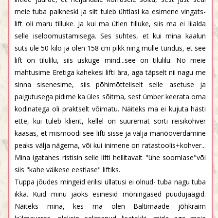
meie tuba paikneski ja siit tuleb ühtlasi ka esimene vingats-
lift oli maru tilluke. Ja kui ma ütlen tilluke, siis ma ei liialda
selle iseloomustamisega. Ses suhtes, et kui mina kaalun
suts üle 50 kilo ja olen 158 cm pikk ning mulle tundus, et see
lift on tilulilu, siis uskuge mind...see on tilulilu. No meie
mahtusime Eretiga kahekesi lifti ära, aga täpselt nii nagu me
sinna sisenesime, siis põhimõtteliselt selle asetuse ja
paigutusega pidime ka üles sõitma, sest ümber keerata oma
kodinatega oli praktselt võimatu. Näiteks ma ei kujuta hästi
ette, kui tuleb klient, kellel on suuremat sorti reisikohver
kaasas, et mismoodi see lifti sisse ja välja manööverdamine
peaks välja nägema, või kui inimene on ratastoolis+kohver...
Mina igatahes ristisin selle lifti hellitavalt "ühe soomlase"või
siis "kahe väikese eestlase" liftiks.
Tuppa jõudes mingeid erilisi üllatusi ei olnud- tuba nagu tuba
ikka. Kuid minu jaoks esinesid mõningased puudujäägid.
Näiteks mina, kes ma olen Baltimaade jõhkraim