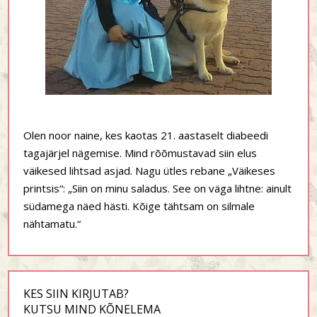
Olen noor naine, kes kaotas 21. aastaselt diabeedi
tagajärjel nägemise. Mind rõõmustavad siin elus
väikesed lihtsad asjad. Nagu ütles rebane „Väikeses
printsis“: „Siin on minu saladus. See on väga lihtne: ainult
südamega näed hästi. Kõige tähtsam on silmale
nähtamatu.“
KES SIIN KIRJUTAB?
KUTSU MIND KÕNELEMA