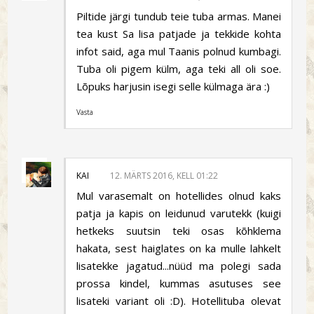
Piltide järgi tundub teie tuba armas. Manei
tea kust Sa lisa patjade ja tekkide kohta
infot said, aga mul Taanis polnud kumbagi.
Tuba oli pigem külm, aga teki all oli soe.
Lõpuks harjusin isegi selle külmaga ära :)
Vasta
KAI
12. MÄRTS 2016, KELL 01:22
Mul varasemalt on hotellides olnud kaks
patja ja kapis on leidunud varutekk (kuigi
hetkeks suutsin teki osas kõhklema
hakata, sest haiglates on ka mulle lahkelt
lisatekke jagatud...nüüd ma polegi sada
prossa kindel, kummas asutuses see
lisateki variant oli :D). Hotellituba olevat