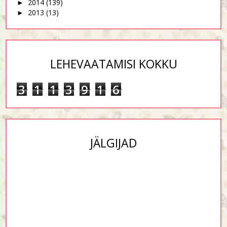
2014
(139)
►
2013
(13)
►
LEHEVAATAMISI KOKKU
3
1
1
3
9
1
6
JÄLGIJAD