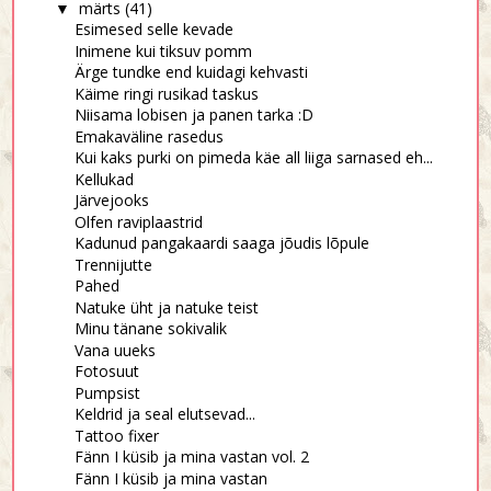
märts
(41)
▼
Esimesed selle kevade
Inimene kui tiksuv pomm
Ärge tundke end kuidagi kehvasti
Käime ringi rusikad taskus
Niisama lobisen ja panen tarka :D
Emakaväline rasedus
Kui kaks purki on pimeda käe all liiga sarnased eh...
Kellukad
Järvejooks
Olfen raviplaastrid
Kadunud pangakaardi saaga jõudis lõpule
Trennijutte
Pahed
Natuke üht ja natuke teist
Minu tänane sokivalik
Vana uueks
Fotosuut
Pumpsist
Keldrid ja seal elutsevad...
Tattoo fixer
Fänn I küsib ja mina vastan vol. 2
Fänn I küsib ja mina vastan