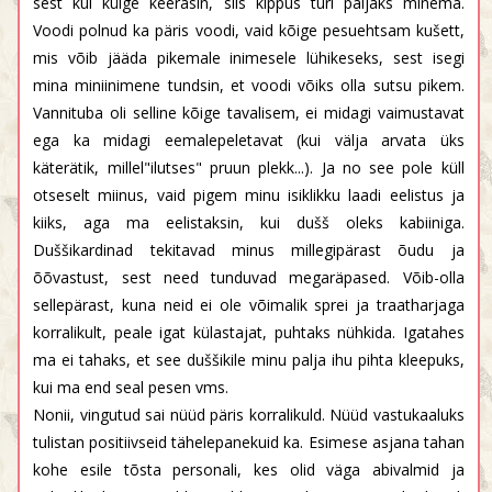
sest kui külge keerasin, siis kippus turi paljaks minema.
Voodi polnud ka päris voodi, vaid kõige pesuehtsam kušett,
mis võib jääda pikemale inimesele lühikeseks, sest isegi
mina miniinimene tundsin, et voodi võiks olla sutsu pikem.
Vannituba oli selline kõige tavalisem, ei midagi vaimustavat
ega ka midagi eemalepeletavat (kui välja arvata üks
käterätik, millel"ilutses" pruun plekk...). Ja no see pole küll
otseselt miinus, vaid pigem minu isiklikku laadi eelistus ja
kiiks, aga ma eelistaksin, kui dušš oleks kabiiniga.
Duššikardinad tekitavad minus millegipärast õudu ja
õõvastust, sest need tunduvad megaräpased. Võib-olla
sellepärast, kuna neid ei ole võimalik sprei ja traatharjaga
korralikult, peale igat külastajat, puhtaks nühkida. Igatahes
ma ei tahaks, et see duššikile minu palja ihu pihta kleepuks,
kui ma end seal pesen vms.
Nonii, vingutud sai nüüd päris korralikuld. Nüüd vastukaaluks
tulistan positiivseid tähelepanekuid ka. Esimese asjana tahan
kohe esile tõsta personali, kes olid väga abivalmid ja