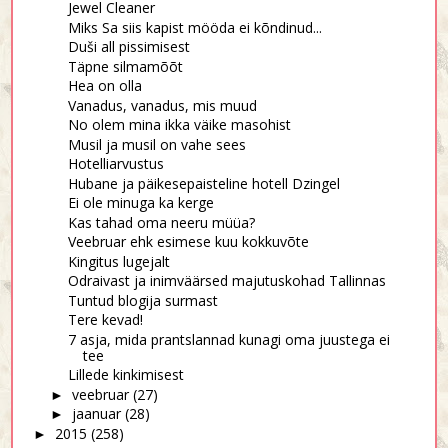
Jewel Cleaner
Miks Sa siis kapist mööda ei kõndinud...
Duši all pissimisest
Täpne silmamõõt
Hea on olla
Vanadus, vanadus, mis muud
No olem mina ikka väike masohist
Musil ja musil on vahe sees
Hotelliarvustus
Hubane ja päikesepaisteline hotell Dzingel
Ei ole minuga ka kerge
Kas tahad oma neeru müüa?
Veebruar ehk esimese kuu kokkuvõte
Kingitus lugejalt
Odraivast ja inimväärsed majutuskohad Tallinnas
Tuntud blogija surmast
Tere kevad!
7 asja, mida prantslannad kunagi oma juustega ei
tee
Lillede kinkimisest
veebruar
(27)
►
jaanuar
(28)
►
2015
(258)
►