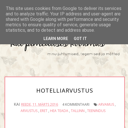
This site uses cookies from Google to deliver its services
and to analyze traffic. Your IP address and user-agent are
shared with Google along with performance and security
metrics to ensure quality of service, generate usage
statistics, and to detect and address abuse.
LEARN MORE
GOT IT
HOTELLIARVUSTUS
KAI
REEDE, 11. MÄRTS 2016
4 KOMMENTAARI
ARVAMUS
,
ARVUSTUS
,
ERET
,
HEA TEADA
,
TALLINN
,
TEENINDUS