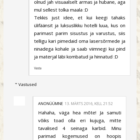
olnud jah visuaalselt armas ja hubane, aga
mul sellest tolka maala :D
Tekkis just idee, et kui keegi tahaks
ülifäänsit ja luksuslikku hotelli luua, kus on
parimast parim sisustus ja varustus, siis
telligu kari pimedaid oma lasersõrmede ja
ninadega kohale ja saab viimnegi kui pind
ja materjal läbi kombatud ja hinnatud :D
Vasta
Vastused
ANONÜÜMNE
13. MÄRTS 2016, KELL 21:52
Hahaha, väga hea mõte! Ja samuti
võiks toad olla eri kujuga, mitte
tavalised 4 seinaga karbid. Minu
parimad kogemused on hoopis