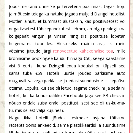
Jõudsime täna õnnelike ja tervetena päälinnast tagasi koju
ja mõtlesin teiega ka natuke jagada muljeid Dzingel hotellist.
Mõtlen ainult, et kummast alustaksin, kas positiivsetest või
negatiivsetest tähelepanekutest... Hmm, ah olgu pealegi, ma
kõigepealt vingun ja virisen ning siis postituse lõpetan
helgemates toonides. Alustuseks mainin ära, et meie
võtsime juttude järgi
renoveeritud kahekohalise toa
, mille
bronnisime booking.ee kaudu hinnaga €50, seega säästsime
vist 9 eurtsi, kuna Dzingeli enda kodukal on täpselt see
sama tuba €59. Hotelli juurde jõudes parkisime auto
mugavalt valvega parklasse ja edasi suundusime sissepääsu
otsima. Lõpuks, kui see oli leitud, tegime check ini ja seda nii
hotelli, kui ka kohustuslikku Facebooki (aga see FB check in
nõuab endale suisa eraldi postitust, sest see oli us-ku-ma-
tu, mis sellest välja kujunes).
Nagu ikka hotelli jõudes, esimese asjana täitsime
retseptsioonis ankeedid, saime plastikkaardid ja suundusime
liftide juurde, et neljandale korrusele sõita, sest just seal