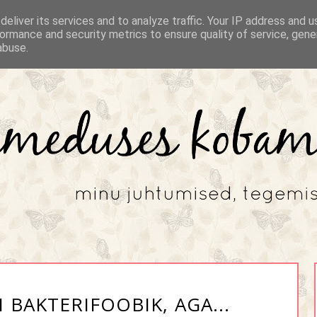
eliver its services and to analyze traffic. Your IP address and 
ormance and security metrics to ensure quality of service, gen
abuse.
 BAKTERIFOOBIK, AGA...