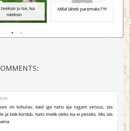
teeksin ju ise, kui
Aj
Millal läheb paremaks??!!!
näeksin
COMMENTS:
00:09
ee on kohutav, käid iga natsi aja tagant vetsus, siis
 ja kõik kordub. Nats imelik oleks kui ei peseks. Mis siis
aama.