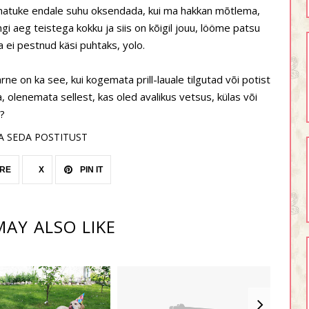
s natuke endale suhu oksendada, kui ma hakkan mõtlema,
 aeg teistega kokku ja siis on kõigil jouu, lööme patsu
 ja ei pestnud käsi puhtaks, yolo.
e on ka see, kui kogemata prill-lauale tilgutad või potist
a, olenemata sellest, kas oled avalikus vetsus, külas või
e?
A SEDA POSTITUST
RE
X
PIN IT
AY ALSO LIKE