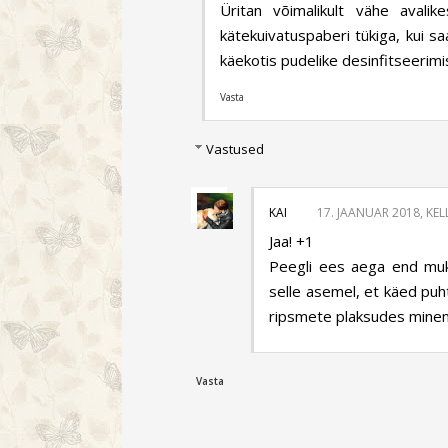
Üritan võimalikult vähe aval
kätekuivatuspaberi tükiga, kui sa
käekotis pudelike desinfitseerimi
Vasta
Vastused
KAI
17. JAANUAR 2018, KEL
Jaa! +1
Peegli ees aega end mukk
selle asemel, et käed puht
ripsmete plaksudes minem
Vasta