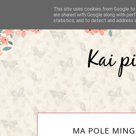
This site uses cookies from Google to d
are shared with Google along with perf
statistics, and to detect and address 
MA POLE MINGI