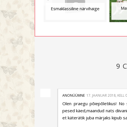
Ma 
Esmaklassiline närvihaige
9 
ANONÜÜMNE
17. JAANUAR 2018, KELL 
Olen praegu põiepõletikus! No s
pesed käed,maandud nats diivanile
et käterätik juba märjaks kipub s