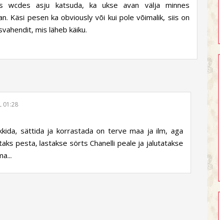
ikes wcdes asju katsuda, ka ukse avan välja minnes
an. Käsi pesen ka obviously või kui pole võimalik, siis on
svahendit, mis läheb käiku.
L 01:28
ida, sättida ja korrastada on terve maa ja ilm, aga
aks pesta, lastakse sörts Chanelli peale ja jalutatakse
a...