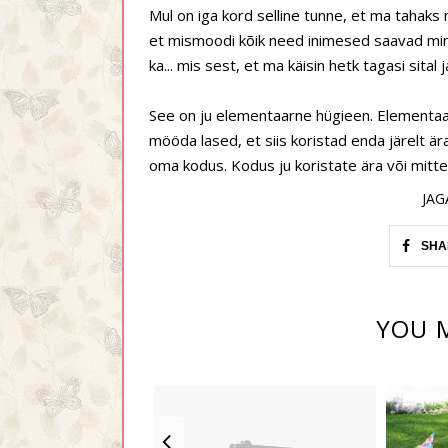
Mul on iga kord selline tunne, et ma tahak
et mismoodi kõik need inimesed saavad mingi
ka... mis sest, et ma käisin hetk tagasi sital
See on ju elementaarne hügieen. Elementaarn
mööda lased, et siis koristad enda järelt är
oma kodus. Kodus ju koristate ära või mitt
JAG
SHA
YOU M