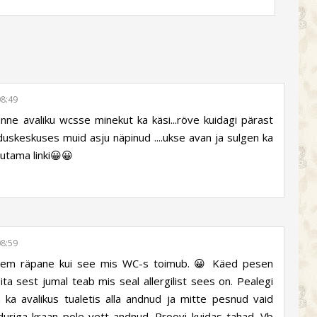
08:49
enne avaliku wcsse minekut ka käsi...röve kuidagi pärast
duskeskuses muid asju näpinud ....ukse avan ja sulgen ka
dutama linki😀😀
08:59
ohkem räpane kui see mis WC-s toimub. 😀 Käed pesen
bita sest jumal teab mis seal allergilist sees on. Pealegi
ka avalikus tualetis alla andnud ja mitte pesnud vaid
duriga kraan pole vett andnud. Proovi kuidas tahad. Vb