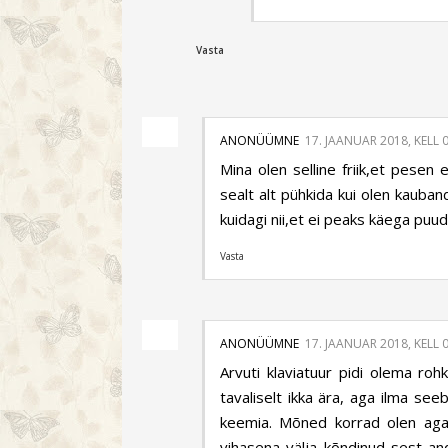
Vasta
ANONÜÜMNE
17. JAANUAR 2018, KELL 
Mina olen selline friik,et pesen 
sealt alt pühkida kui olen kauban
kuidagi nii,et ei peaks käega puu
Vasta
ANONÜÜMNE
17. JAANUAR 2018, KELL 
Arvuti klaviatuur pidi olema r
tavaliselt ikka ära, aga ilma see
keemia. Mõned korrad olen aga 
vihasena välja kõndinud sest an