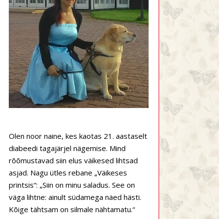
Olen noor naine, kes kaotas 21. aastaselt
diabeedi tagajärjel nägemise. Mind
rõõmustavad siin elus väikesed lihtsad
asjad. Nagu ütles rebane „Väikeses
printsis“: „Siin on minu saladus. See on
väga lihtne: ainult südamega näed hästi.
Kõige tähtsam on silmale nähtamatu.“