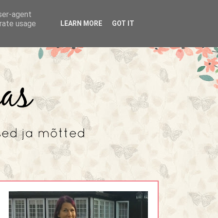
user-agent
erate usage
LEARN MORE
GOT IT