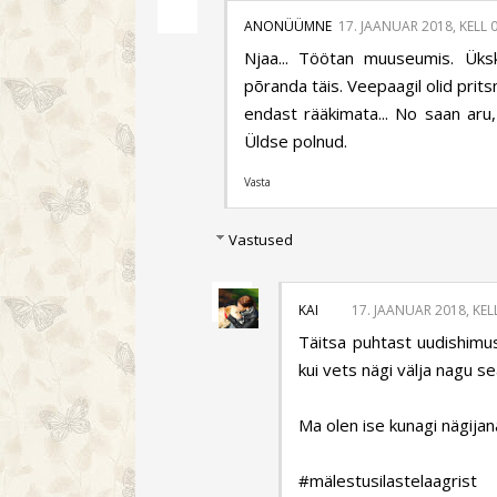
ANONÜÜMNE
17. JAANUAR 2018, KELL 
Njaa... Töötan muuseumis. Üks
põranda täis. Veepaagil olid pritsm
endast rääkimata... No saan aru,
Üldse polnud.
Vasta
Vastused
KAI
17. JAANUAR 2018, KEL
Täitsa puhtast uudishimus
kui vets nägi välja nagu s
Ma olen ise kunagi nägijan
#mälestusilastelaagrist