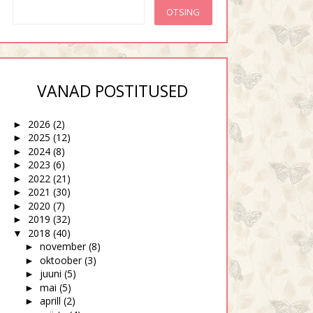
asin kogemata Joosepi
Ma ei ole üldse
kurjaks
stressiinimene
VANAD POSTITUSED
2026
(2)
►
2025
(12)
►
2024
(8)
►
2023
(6)
►
2022
(21)
►
2021
(30)
►
2020
(7)
►
2019
(32)
►
2018
(40)
▼
november
(8)
►
oktoober
(3)
►
juuni
(5)
►
mai
(5)
►
aprill
(2)
►