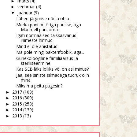
märts
(4)
►
veebruar
(4)
►
jaanuar
(9)
▼
Lähen järgmise nõela otsa
Merka pani outfitiga puusse, aga
Marimell pani oma...
Igati normaalsed täiskasvanud
inimeste hirmud
Mind ei ole ahistatud
Ma pole mingi bakterifoobik, aga...
Günekoloogiline familiaarsus ja
steriliseerimine
Kas SEB läks lolliks või on asi minus?
Jaa, see siniste silmadega tüdruk olin
mina
Miks ma peitu pugesin?
2017
(108)
►
2016
(309)
►
2015
(258)
►
2014
(139)
►
2013
(13)
►