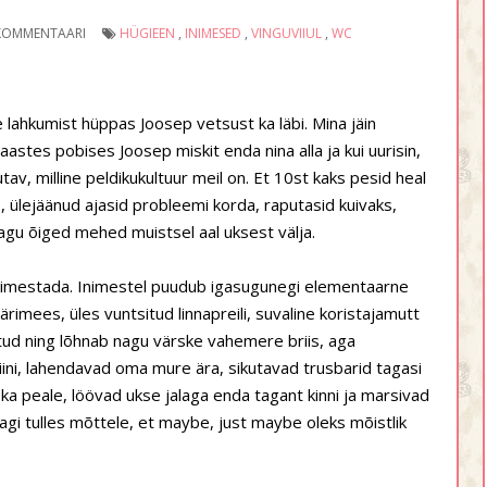
KOMMENTAARI
HÜGIEEN
,
INIMESED
,
VINGUVIIUL
,
WC
 lahkumist hüppas Joosep vetsust ka läbi. Mina jäin
astes pobises Joosep miskit enda nina alla ja kui uurisin,
hutav, milline peldikukultuur meil on. Et 10st kaks pesid heal
, ülejäänud ajasid probleemi korda, raputasid kuivaks,
nagu õiged mehed muistsel aal uksest välja.
le imestada. Inimestel puudub igasugunegi elementaarne
ärimees, üles vuntsitud linnapreili, suvaline koristajamutt
titud ning lõhnab nagu värske vahemere briis, aga
biini, lahendavad oma mure ära, sikutavad trusbarid tagasi
 ka peale, löövad ukse jalaga enda tagant kinni ja marsivad
i tulles mõttele, et maybe, just maybe oleks mõistlik