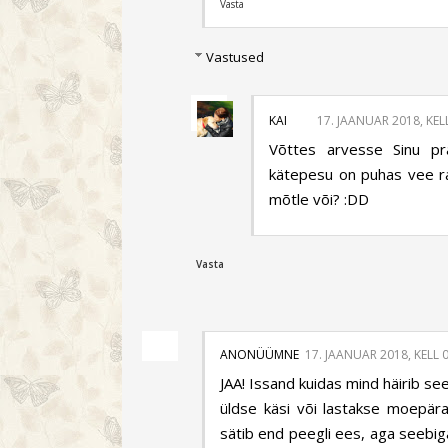
Vasta
Vastused
KAI
17. JAANUAR 2018, KEL
Võttes arvesse Sinu pra
kätepesu on puhas vee ra
mõtle või? :DD
Vasta
ANONÜÜMNE
17. JAANUAR 2018, KELL 
JAA! Issand kuidas mind häirib see,
üldse käsi või lastakse moepäras
sätib end peegli ees, aga seebiga 