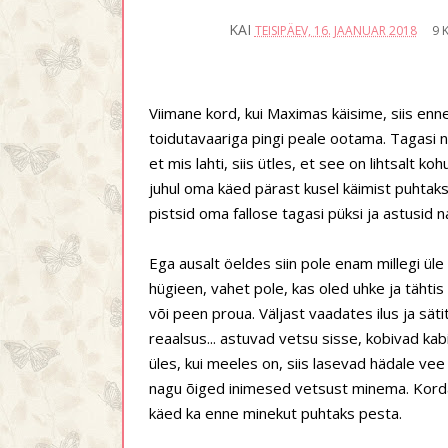
KAI
TEISIPÄEV, 16. JAANUAR 2018
9 
Viimane kord, kui Maximas käisime, siis enne
toidutavaariga pingi peale ootama. Tagasi na
et mis lahti, siis ütles, et see on lihtsalt ko
juhul oma käed pärast kusel käimist puhtaks
pistsid oma fallose tagasi püksi ja astusid 
Ega ausalt öeldes siin pole enam millegi ü
hügieen, vahet pole, kas oled uhke ja tähtis 
või peen proua. Väljast vaadates ilus ja sä
reaalsus... astuvad vetsu sisse, kobivad ka
üles, kui meeles on, siis lasevad hädale vee
nagu õiged inimesed vetsust minema. Kordag
käed ka enne minekut puhtaks pesta.