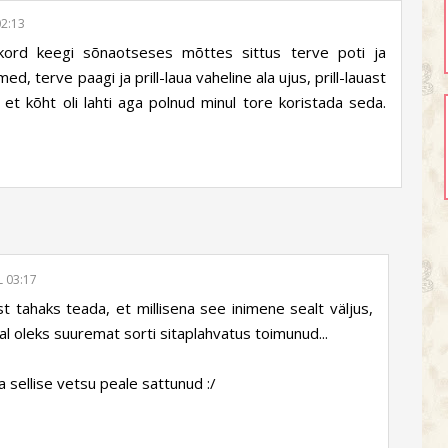
02:13
kord keegi sõnaotseses mõttes sittus terve poti ja
ed, terve paagi ja prill-laua vaheline ala ujus, prill-lauast
 et kõht oli lahti aga polnud minul tore koristada seda.
L 03:17
t tahaks teada, et millisena see inimene sealt väljus,
eal oleks suuremat sorti sitaplahvatus toimunud...
a sellise vetsu peale sattunud :/