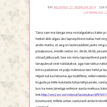
KAI
NELJAPÄEV, 27. VEEBRUAR 2014
LISA
LAPSEMEELSUS
,
L
Täna sain ma täiega oma nostalgialaksu kätte ja s
hetkel äkki algas üks lapsepõlvest tuttav heli ning 
andis märku, et aeg on lastesaadete jaoks ning siis hakkas
pöialpoisse, meidki seitse on...tili-tili, tili-tili
sõnad jätkuvad). See siis minu lapsepõlvest pärit s
tänapäeval veel näidatakse, aga näe täitsa näitavad
kõrvu paitamas nii palju mälestusi täis helid ja la
Hiljem tuli ka hilisema aja multifilme, millel näite
koguda ja mitte kulutada tühja-tähja peale, vaid 
kus ka meie Janetiga eelmise aasta maikuus käi
link:
http://etv2.err.ee/videod/lastetuba/c6f97e5
küsimused, millele üritas vastuseid anda krokodil
naljakad.