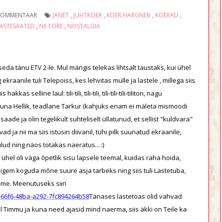
 KOMMENTAAR
JANET
,
JUHTKOER
,
KOER HARGNEB
,
KOERAD
,
ASTESAATED
,
NII TORE
,
NOSTALGIA
eda tänu ETV 2-le. Mul mängis telekas lihtsalt taustaks, kui ühel
ekraanile tuli Telepoiss, kes lehvitas mulle ja lastele , millega siis
 selline laul: tili-tili, tili-tili, tili-tili-tili-tiliton, nagu
, pesamuna Hellik, teadlane Tarkur (kahjuks enam ei mäleta mismoodi
aade ja olin tegelikult suhteliselt üllatunud, et sellist "kuldvara"
 ja nii ma siis istusin diivanil, tühi pilk suunatud ekraanile,
ulud ning näos totakas naeratus... :)
ks ühel oli väga õpetlik sisu lapsele teemal, kuidas raha hoida,
pigem koguda mõne suure asja tarbeks ning siis tuli Lastetuba,
sime. Meenutuseks siin
7-66f6-48ba-a292-7fc894264b58
Tänases lastetoas olid vahvad
l Timmu ja kuna need ajasid mind naerma, siis äkki on Teile ka