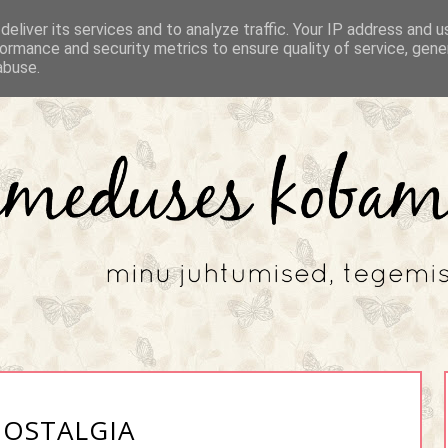
eliver its services and to analyze traffic. Your IP address and 
ormance and security metrics to ensure quality of service, gen
abuse.
OSTALGIA