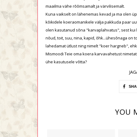
maailma vähe rõõmsamalt ja värvilisemalt.
Kuna vaikselt on lähenemas kevad ja ma olen üpr
kõikidele koeraomanikele välja pakkuda paar uut
olen kasutanud sõna "karvaplahvatus", sest kui koe
nõud, toit, suu, nina, kapid, õhk...ühesõnaga on 
lahedamat ütlust ning nimelt "koer hargneb", ehk
Mismoodi Teie oma koera karvavahetust nimetate
ühe kasutusele võtta?
JAG
SHA
YOU M