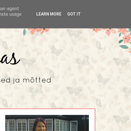
user-agent
erate usage
LEARN MORE
GOT IT