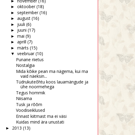
november
(16)
►
oktoober
(18)
►
september
(16)
►
august
(16)
►
 on ju röövimine päise
Sa oled nii emane
juuli
(6)
►
päeva aja...
juuni
(17)
►
mai
(9)
►
aprill
(7)
►
märts
(15)
►
veebruar
(10)
▼
Punane riietus
Nostalgia
Mida kõike pean ma nägema, kui ma
vaid näeksin...
Tüdrukuteõhtu koos lauamängude ja
ühe noormehega
Tegus hommik
Niisama
Tusk ja rõõm
Voodiseiklused
Ennast kiitmast ma ei väsi
Kuidas mind ära unustati
2013
(13)
►