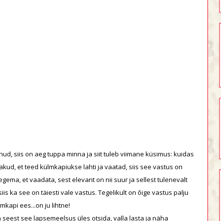
enud, siis on aeg tuppa minna ja siit tuleb viimane küsimus: kuidas
akud, et teed külmkapiukse lahti ja vaatad, siis see vastus on
 tegema, et vaadata, sest elevant on nii suur ja sellest tulenevalt
iis ka see on täiesti vale vastus. Tegelikult on õige vastus palju
mkapi ees...on ju lihtne!
a seest see lapsemeelsus üles otsida, valla lasta ja näha