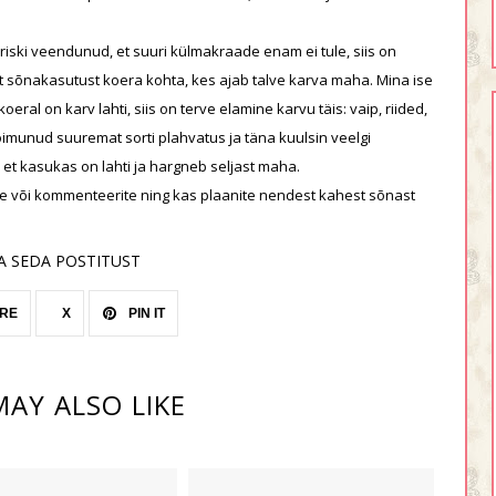
iski veendunud, et suuri külmakraade enam ei tule, siis on
 sõnakasutust koera kohta, kes ajab talve karva maha. Mina ise
ral on karv lahti, siis on terve elamine karvu täis: vaip, riided,
toimunud suuremat sorti plahvatus ja täna kuulsin veelgi
 et kasukas on lahti ja hargneb seljast maha.
 või kommenteerite ning kas plaanite nendest kahest sõnast
A SEDA POSTITUST
RE
X
PIN IT
AY ALSO LIKE