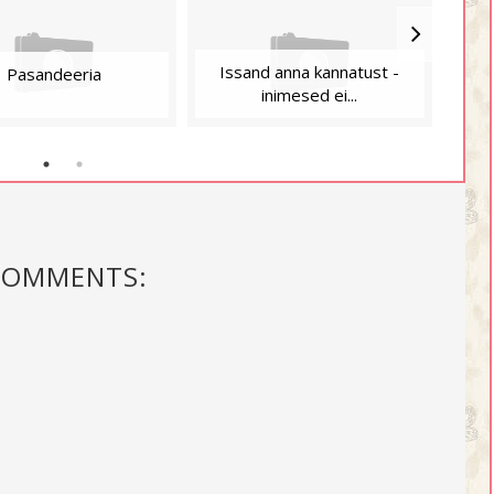
Issand anna kannatust -
See
Pasandeeria
inimesed ei...
COMMENTS: