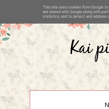
This site uses cookies from Google to d
are shared with Google along with perf
statistics, and to detect and address 
N