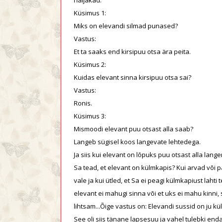
Küsimus 1:
Miks on elevandi silmad punased?
Vastus:
Et ta saaks end kirsipuu otsa ära peita.
Küsimus 2:
Kuidas elevant sinna kirsipuu otsa sai?
Vastus:
Ronis.
Küsimus 3:
Mismoodi elevant puu otsast alla saab?
Langeb sügisel koos langevate lehtedega.
Ja siis kui elevant on lõpuks puu otsast alla lang
Sa tead, et elevant on külmkapis? Kui arvad või p
vale ja kui ütled, et Sa ei peagi külmkapiust lahti
elevant ei mahugi sinna või et uks ei mahu kinni, s
lihtsam...Õige vastus on: Elevandi sussid on ju kül
See oli siis tänane lapsesuu ja vahel tulebki end