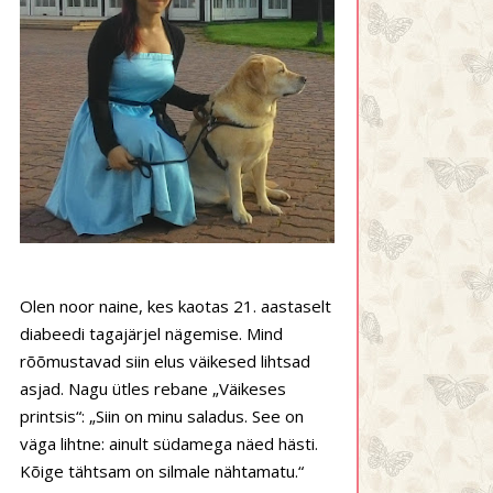
Olen noor naine, kes kaotas 21. aastaselt
diabeedi tagajärjel nägemise. Mind
rõõmustavad siin elus väikesed lihtsad
asjad. Nagu ütles rebane „Väikeses
printsis“: „Siin on minu saladus. See on
väga lihtne: ainult südamega näed hästi.
Kõige tähtsam on silmale nähtamatu.“