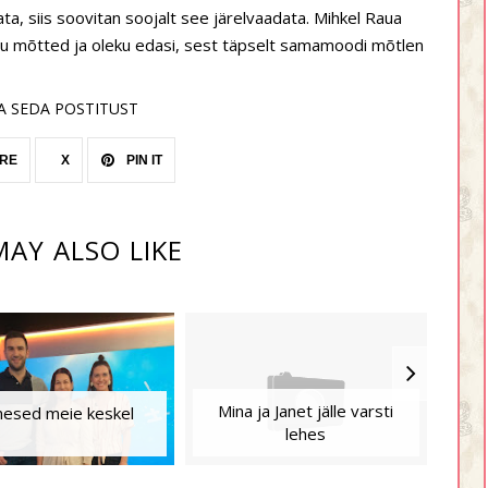
mata, siis soovitan soojalt see järelvaadata. Mihkel Raua
nu mõtted ja oleku edasi, sest täpselt samamoodi mõtlen
A SEDA POSTITUST
RE
X
PIN IT
AY ALSO LIKE
Mina ja Janet jälle varsti
mesed meie keskel
lehes