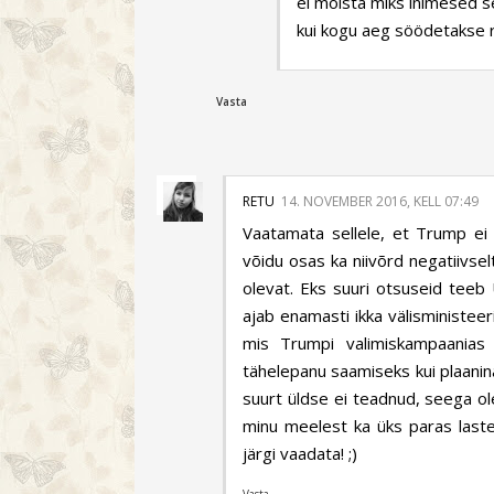
ei mõista miks inimesed sel
kui kogu aeg söödetakse rah
Vasta
RETU
14. NOVEMBER 2016, KELL 07:49
Vaatamata sellele, et Trump ei 
võidu osas ka niivõrd negatiivsel
olevat. Eks suuri otsuseid teeb U
ajab enamasti ikka välisministee
mis Trumpi valimiskampaanias l
tähelepanu saamiseks kui plaanina
suurt üldse ei teadnud, seega ol
minu meelest ka üks paras laste
järgi vaadata! ;)
Vasta