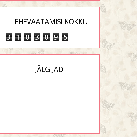
LEHEVAATAMISI KOKKU
3
1
0
3
0
9
5
JÄLGIJAD