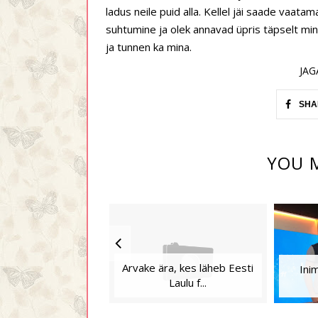
ladus neile puid alla. Kellel jäi saade vaata
suhtumine ja olek annavad üpris täpselt mi
ja tunnen ka mina.
JAG
SHA
YOU M
Arvake ära, kes läheb Eesti
Ini
Laulu f...