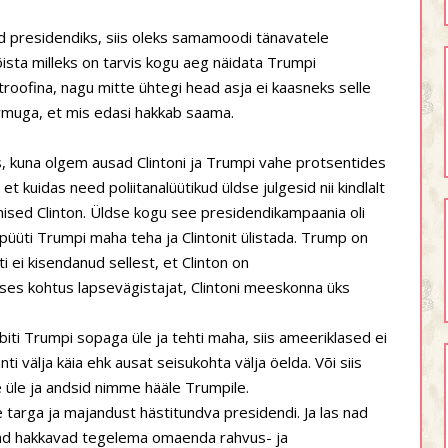
ud presidendiks, siis oleks samamoodi tänavatele
õista milleks on tarvis kogu aeg näidata Trumpi
roofina, nagu mitte ühtegi head asja ei kaasneks selle
hirmuga, et mis edasi hakkab saama.
s, kuna olgem ausad Clintoni ja Trumpi vahe protsentides
et kuidas need poliitanalüütikud üldse julgesid nii kindlalt
imised Clinton. Üldse kogu see presidendikampaania oli
 püüti Trumpi maha teha ja Clintonit ülistada. Trump on
ti ei kisendanud sellest, et Clinton on
tses kohtus lapsevägistajat, Clintoni meeskonna üks
obiti Trumpi sopaga üle ja tehti maha, siis ameeriklased ei
ti välja käia ehk ausat seisukohta välja öelda. Või siis
e üle ja andsid nimme hääle Trumpile.
 targa ja majandust hästitundva presidendi. Ja las nad
 nad hakkavad tegelema omaenda rahvus- ja