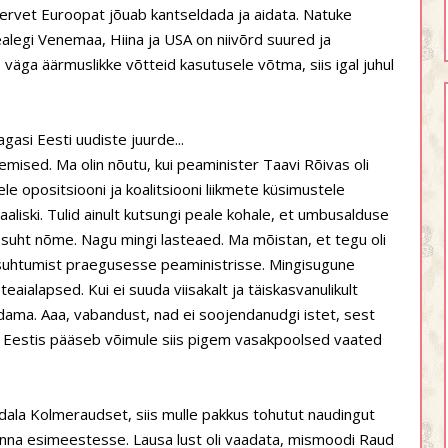
ervet Euroopat jõuab kantseldada ja aidata. Natuke
alegi Venemaa, Hiina ja USA on niivõrd suured ja
s väga äärmuslikke võtteid kasutusele võtma, siis igal juhul
agasi Eesti uudiste juurde...
mised. Ma olin nõutu, kui peaminister Taavi Rõivas oli
e opositsiooni ja koalitsiooni liikmete küsimustele
aliski. Tulid ainult kutsungi peale kohale, et umbusalduse
suht nõme. Nagu mingi lasteaed. Ma mõistan, et tegu oli
suhtumist praegusesse peaministrisse. Mingisugune
ialapsed. Kui ei suuda viisakalt ja täiskasvanulikult
endama. Aaa, vabandust, nad ei soojendanudgi istet, sest
as Eestis pääseb võimule siis pigem vasakpoolsed vaated
nädala Kolmeraudset, siis mulle pakkus tohutut naudingut
onna esimeestesse. Lausa lust oli vaadata, mismoodi Raud