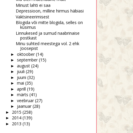
Minust lahti ei saa
Depressioon, milline hirmus häbiasi
Vaktsineerimisest
Blogida või mitte blogida, selles on
küsimus
Linnukesed ja surnud naabrinaise
postkast
Minu suhted meestega vol. 2 ehk
Joosepist
oktoober
(14)
►
september
(15)
►
august
(24)
►
juuli
(29)
►
juuni
(32)
►
mai
(35)
►
aprill
(19)
►
märts
(41)
►
veebruar
(27)
►
jaanuar
(28)
►
2015
(258)
►
2014
(139)
►
2013
(13)
►