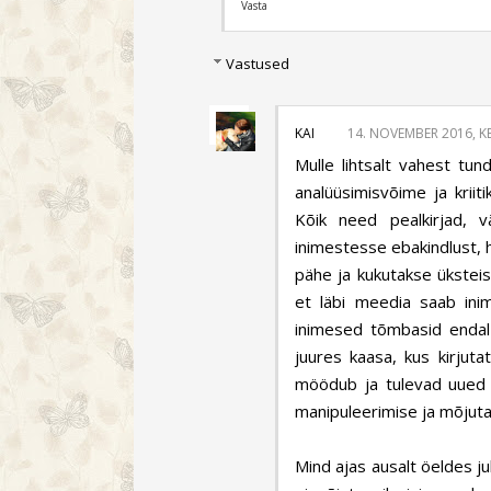
Vasta
Vastused
KAI
14. NOVEMBER 2016, KE
Mulle lihtsalt vahest tu
analüüsimisvõime ja krii
Kõik need pealkirjad, v
inimestesse ebakindlust, 
pähe ja kukutakse ükstei
et läbi meedia saab inime
inimesed tõmbasid endal 
juures kaasa, kus kirjut
möödub ja tulevad uued l
manipuleerimise ja mõjut
Mind ajas ausalt öeldes jub