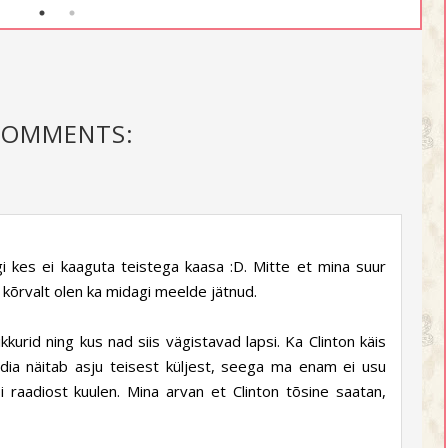
COMMENTS:
 kes ei kaaguta teistega kaasa :D. Mitte et mina suur
 kõrvalt olen ka midagi meelde jätnud.
kkurid ning kus nad siis vägistavad lapsi. Ka Clinton käis
a näitab asju teisest küljest, seega ma enam ei usu
raadiost kuulen. Mina arvan et Clinton tõsine saatan,