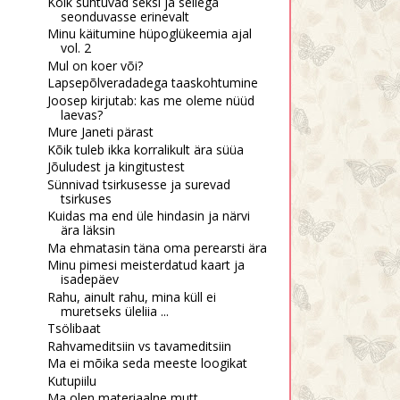
Kõik suhtuvad seksi ja sellega
seonduvasse erinevalt
Minu käitumine hüpoglükeemia ajal
vol. 2
Mul on koer või?
Lapsepõlveradadega taaskohtumine
Joosep kirjutab: kas me oleme nüüd
laevas?
Mure Janeti pärast
Kõik tuleb ikka korralikult ära süüa
Jõuludest ja kingitustest
Sünnivad tsirkusesse ja surevad
tsirkuses
Kuidas ma end üle hindasin ja närvi
ära läksin
Ma ehmatasin täna oma perearsti ära
Minu pimesi meisterdatud kaart ja
isadepäev
Rahu, ainult rahu, mina küll ei
muretseks üleliia ...
Tsölibaat
Hea küsimus: kes koristab
Andke abi!
Rahvameditsiin vs tavameditsiin
pimeda ju...
Ma ei mõika seda meeste loogikat
Kutupiilu
Ma olen materiaalne mutt