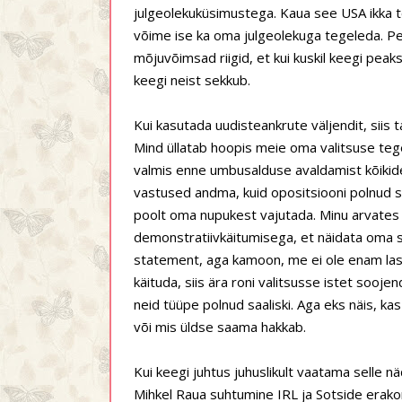
julgeolekuküsimustega. Kaua see USA ikka t
võime ise ka oma julgeolekuga tegeleda. Pe
mõjuvõimsad riigid, et kui kuskil keegi peak
keegi neist sekkub.
Kui kasutada uudisteankrute väljendit, siis t
Mind üllatab hoopis meie oma valitsuse tege
valmis enne umbusalduse avaldamist kõikidel
vastused andma, kuid opositsiooni polnud sa
poolt oma nupukest vajutada. Minu arvates 
demonstratiivkäitumisega, et näidata oma 
statement, aga kamoon, me ei ole enam lastea
käituda, siis ära roni valitsusse istet sooj
neid tüüpe polnud saaliski. Aga eks näis, k
või mis üldse saama hakkab.
Kui keegi juhtus juhuslikult vaatama selle 
Mihkel Raua suhtumine IRL ja Sotside erak