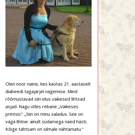
Olen noor naine, kes kaotas 21. aastaselt
diabeedi tagajärjel nägemise. Mind
rõõmustavad siin elus väikesed lihtsad
asjad. Nagu ütles rebane „Väikeses
printsis“: „Siin on minu saladus. See on
väga lihtne: ainult südamega näed hästi.
Kõige tähtsam on silmale nähtamatu.“