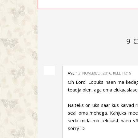
9 
AVE
13. NOVEMBER 2016, KELL 16:19
Oh Lord! Lõpuks näen ma kedagi
teadja olen, aga oma elukaaslase
Näiteks on üks saar kus käivad ri
seal oma mehega. Kahjuks meedi
seda mida ma telekast näen või 
sorry :D.