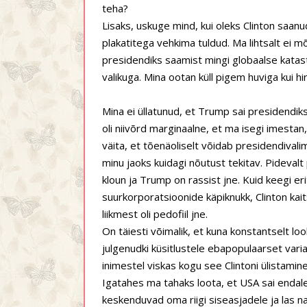
teha?
Lisaks, uskuge mind, kui oleks Clinton saan
plakatitega vehkima tuldud. Ma lihtsalt ei m
presidendiks saamist mingi globaalse katast
valikuga. Mina ootan küll pigem huviga kui 
Mina ei üllatunud, et Trump sai presidendik
oli niivõrd marginaalne, et ma isegi imestan, 
väita, et tõenäoliselt võidab presidendival
minu jaoks kuidagi nõutust tekitav. Pidevalt
kloun ja Trump on rassist jne. Kuid keegi eri
suurkorporatsioonide käpiknukk, Clinton kai
liikmest oli pedofiil jne.
On täiesti võimalik, et kuna konstantselt lo
julgenudki küsitlustele ebapopulaarset varian
inimestel viskas kogu see Clintoni ülistamin
Igatahes ma tahaks loota, et USA sai endale
keskenduvad oma riigi siseasjadele ja las