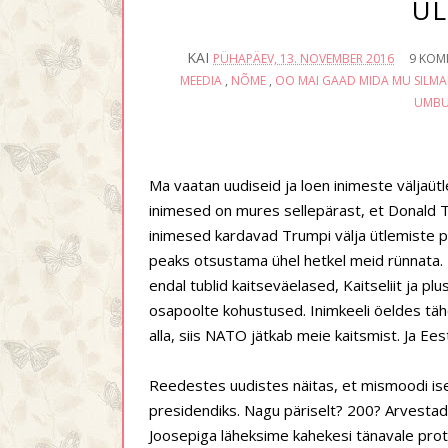
ÜL
KAI
PÜHAPÄEV, 13. NOVEMBER 2016
9 KOM
MEEDIA
,
NÕME
,
OO MAI GAAD MIDA MU SILMAD
UMBU
Ma vaatan uudiseid ja loen inimeste väljaütl
inimesed on mures sellepärast, et Donald T
inimesed kardavad Trumpi välja ütlemiste p
peaks otsustama ühel hetkel meid rünnata. K
endal tublid kaitseväelased, Kaitseliit ja pl
osapoolte kohustused. Inimkeeli öeldes tä
alla, siis NATO jätkab meie kaitsmist. Ja Ees
Reedestes uudistes näitas, et mismoodi ise
presidendiks. Nagu päriselt? 200? Arvestad
Joosepiga läheksime kahekesi tänavale prote