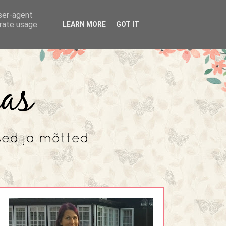
user-agent
erate usage
LEARN MORE
GOT IT