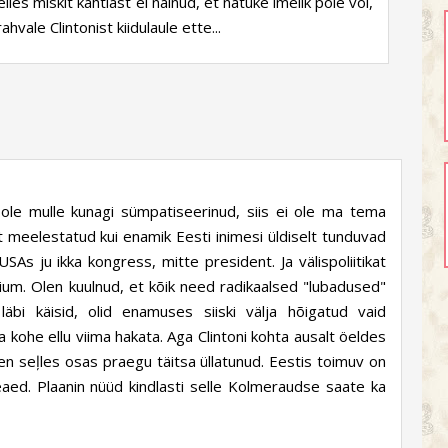
les miskit kahtlast ei näinud, et natuke imelik pole või,
vale Clintonist kiidulaule ette...
ole mulle kunagi sümpatiseerinud, siis ei ole ma tema
t meelestatud kui enamik Eesti inimesi üldiselt tunduvad
SAs ju ikka kongress, mitte president. Ja välispoliitikat
rium. Olen kuulnud, et kõik need radikaalsed "lubadused"
äbi käisid, olid enamuses siiski välja hõigatud vaid
 kohe ellu viima hakata. Aga Clintoni kohta ausalt öeldes
en seļles osas praegu täitsa üllatunud. Eestis toimuv on
aed. Plaanin nüüd kindlasti selle Kolmeraudse saate ka