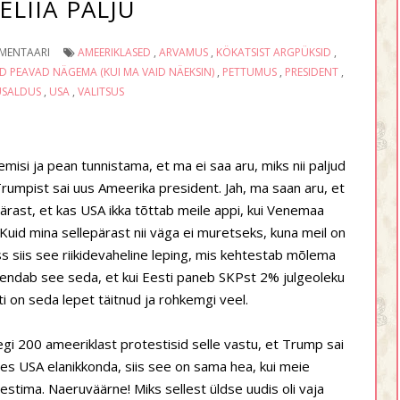
ELIIA PALJU
MENTAARI
AMEERIKLASED
,
ARVAMUS
,
KÖKATSIST ARGPÜKSID
,
 PEAVAD NÄGEMA (KUI MA VAID NÄEKSIN)
,
PETTUMUS
,
PRESIDENT
,
SALDUS
,
USA
,
VALITSUS
emisi ja pean tunnistama, et ma ei saa aru, miks nii paljud
rumpist sai uus Ameerika president. Jah, ma saan aru, et
ärast, et kas USA ikka tõttab meile appi, kui Venemaa
uid mina sellepärast nii väga ei muretseks, kuna meil on
uss siis see riikidevaheline leping, mis kehtestab mõlema
hendab see seda, et kui Eesti paneb SKPst 2% julgeoleku
ti on seda lepet täitnud ja rohkemgi veel.
gi 200 ameeriklast protestisid selle vastu, et Trump sai
es USA elanikkonda, siis see on sama hea, kui meie
stima. Naeruväärne! Miks sellest üldse uudis oli vaja