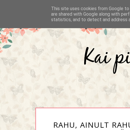
This site uses cookies from Google to d
are shared with Google along with perf
statistics, and to detect and address 
RAHU, AINULT RAH