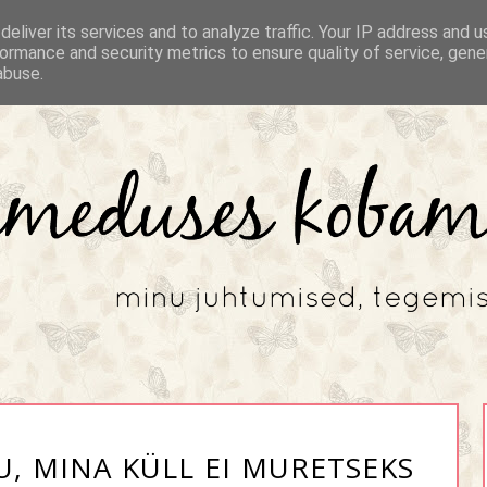
eliver its services and to analyze traffic. Your IP address and 
ormance and security metrics to ensure quality of service, gen
abuse.
U, MINA KÜLL EI MURETSEKS