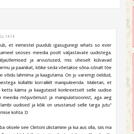
LL 14:14
ndub, et inimestel puudub igasugunegi whats so ever
tikameel seoses meedia poolt väljastavate uudistega.
äljaütlemised ja arvustused, mis üheselt külvavad
hirmu ja paanikat, kõike seda võetakse sõna-sõnalt tõe
se võidu lahmima ja kaagutama. On ju varemgi öeldud,
stega küllaltki korraliklt manipuleerida. Mäletan, et
ketta käima ja kaagutasid konkreetselt selle uudise
ati meedia mõjuvõimust ja manipulatsioonist, aga aeg
ambi uudised ja kõik on unustanud selle targa jutu"
amise kohta :D
a oksele see Clintoni ülistamine ja kui aus olla, siis ma