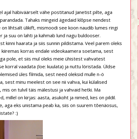
l ajal häbiväärselt vähe postitanud Janetist pilte, aga
ra parandada. Tahaks mingeid ägedaid klõpse nendest
on lihtsalt ülikift, mismoodi see koon naudib lumes ringi
r ja suu on lahti ja kahmab lund nagu buldooser.
 kinni haarata ja siis sunnin pildistama. Veel parem oleks
ka kiiremas korras endale videokaamera soetama, sest
ga pole, et siis mul oleks meie ühistest vahvatest
 korral vaadata (loe: kuulata) ja nuttu löristada. Üldse
olemised üles filmida, sest need oleksid mulle n-ö
a, sest minu meelest on see nii vahva, kui külalised
 mis on tulvil täis mälestusi ja vahvaid hetki. Ma
d, millel on kirjas: aasta, asukoht ja nimed, kes on pildil.
ele, aga eks unistama peab ka, siis on suurem tõenäosus,
state? :)