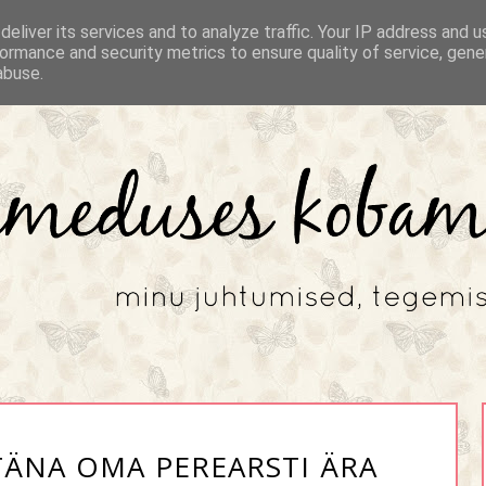
eliver its services and to analyze traffic. Your IP address and 
ormance and security metrics to ensure quality of service, gen
abuse.
ÄNA OMA PEREARSTI ÄRA