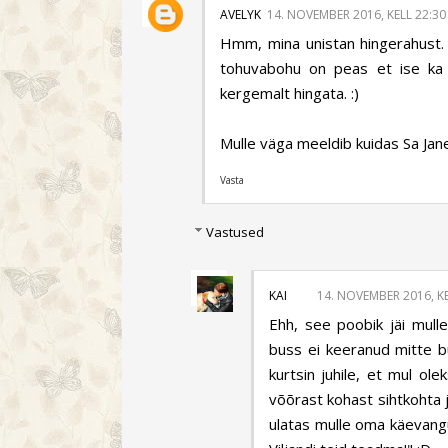
AVELYK
14. NOVEMBER 2016, KELL 22:30
Hmm, mina unistan hingerahust. Ko
tohuvabohu on peas et ise ka e
kergemalt hingata. :)
Mulle väga meeldib kuidas Sa Jane
Vasta
Vastused
KAI
14. NOVEMBER 2016, KE
Ehh, see poobik jäi mulle
buss ei keeranud mitte b
kurtsin juhile, et mul ole
võõrast kohast sihtkohta 
ulatas mulle oma käevangu