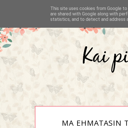
This site uses cookies from Google to d
are shared with Google along with perf
statistics, and to detect and address 
MA EHMATASIN T