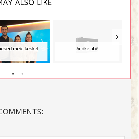
AY ALSO LIKE
K
mesed meie keskel
Andke abi!
 COMMENTS: