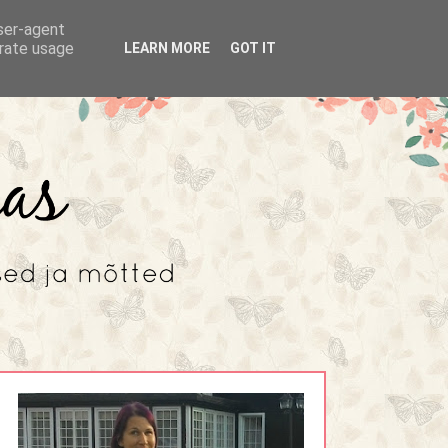
user-agent
erate usage
LEARN MORE
GOT IT