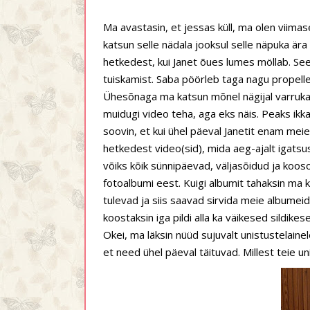
Ma avastasin, et jessas küll, ma olen viimase
katsun selle nädala jooksul selle näpuka ä
hetkedest, kui Janet õues lumes möllab. See 
tuiskamist. Saba pöörleb taga nagu propelle
Ühesõnaga ma katsun mõnel nägijal varrukast
muidugi video teha, aga eks näis. Peaks ik
soovin, et kui ühel päeval Janetit enam meie
hetkedest video(sid), mida aeg-ajalt igatsuse
võiks kõik sünnipäevad, väljasõidud ja koos
fotoalbumi eest. Kuigi albumit tahaksin ma k
tulevad ja siis saavad sirvida meie albumeid,
koostaksin iga pildi alla ka väikesed sildikese
Okei, ma läksin nüüd sujuvalt unistustelain
et need ühel päeval täituvad. Millest teie uni