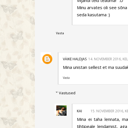
Viljandi teid teadma!" :D
Minu arvates oli see sõna 
seda kasutama :)
Vasta
VÄIKE HALDJAS
14. NOVEMBER 2016, KEL
Mina unistan sellest et ma suudaks
Vasta
Vastused
KAI
15. NOVEMBER 2016, KE
Mina ei taha lennata, m
tihtipeale lendamist, ag