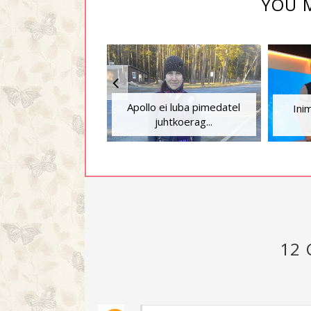
YOU M
Apollo ei luba pimedatel
Ini
juhtkoerag...
12