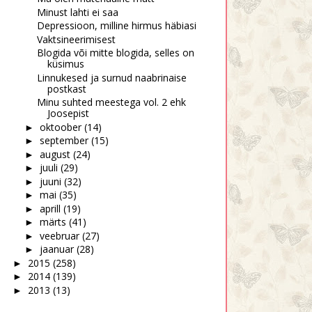
Minust lahti ei saa
Depressioon, milline hirmus häbiasi
Vaktsineerimisest
Blogida või mitte blogida, selles on
küsimus
Linnukesed ja surnud naabrinaise
postkast
Minu suhted meestega vol. 2 ehk
ui pimedat veel kaua
Miks ma peitu pugesin?
Joosepist
vahid, siis.....
oktoober
(14)
►
september
(15)
►
august
(24)
►
juuli
(29)
►
juuni
(32)
►
mai
(35)
►
aprill
(19)
►
märts
(41)
►
veebruar
(27)
►
jaanuar
(28)
►
2015
(258)
►
2014
(139)
►
2013
(13)
►