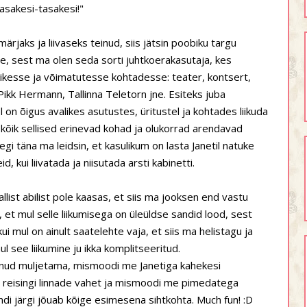
Tasakesi-tasakesi!"
ärjaks ja liivaseks teinud, siis jätsin poobiku targu
e, sest ma olen seda sorti juhtkoerakasutaja, kes
likesse ja võimatutesse kohtadesse: teater, kontsert,
Pikk Hermann, Tallinna Teletorn jne. Esiteks juba
 on õigus avalikes asutustes, üritustel ja kohtades liikuda
t kõik sellised erinevad kohad ja olukorrad arendavad
gi täna ma leidsin, et kasulikum on lasta Janetil natuke
kui liivatada ja niisutada arsti kabinetti.
allist abilist pole kaasas, et siis ma jooksen end vastu
, et mul selle liikumisega on üleüldse sandid lood, sest
ui mul on ainult saatelehte vaja, et siis ma helistagu ja
l see liikumine ju ikka komplitseeritud.
kanud muljetama, mismoodi me Janetiga kahekesi
a reisingi linnade vahet ja mismoodi me pimedatega
di järgi jõuab kõige esimesena sihtkohta. Much fun! :D