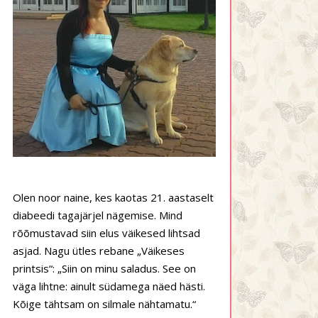
Olen noor naine, kes kaotas 21. aastaselt
diabeedi tagajärjel nägemise. Mind
rõõmustavad siin elus väikesed lihtsad
asjad. Nagu ütles rebane „Väikeses
printsis“: „Siin on minu saladus. See on
väga lihtne: ainult südamega näed hästi.
Kõige tähtsam on silmale nähtamatu.“