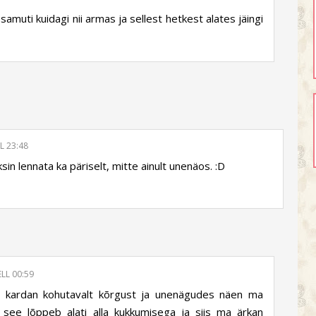
samuti kuidagi nii armas ja sellest hetkest alates jäingi
L 23:48
in lennata ka päriselt, mitte ainult unenäos. :D
LL 00:59
a kardan kohutavalt kõrgust ja unenägudes näen ma
a see lõppeb alati alla kukkumisega ja siis ma ärkan