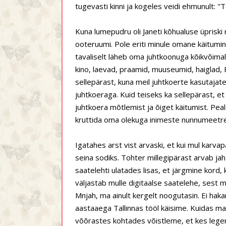
tugevasti kinni ja kogeles veidi ehmunult: "
Kuna lumepudru oli Janeti kõhualuse üpriski m
ooteruumi. Pole eriti minule omane käitumin
tavaliselt läheb oma juhtkoonuga kõikvõima
kino, laevad, praamid, muuseumid, haiglad, 
sellepärast, kuna meil juhtkoerte kasutajatel
juhtkoeraga. Kuid teiseks ka sellepärast, e
juhtkoera mõtlemist ja õiget käitumist. Peale
kruttida oma olekuga inimeste nunnumeetreid, 
Igatahes arst vist arvaski, et kui mul karvap
seina sodiks. Tohter millegipärast arvab jah
saatelehti ulatades lisas, et järgmine kord, k
väljastab mulle digitaalse saatelehe, sest mu
Mnjah, ma ainult kergelt noogutasin. Ei ha
aastaaega Tallinnas tööl käisime. Kuidas m
võõrastes kohtades võistleme, et kes legen