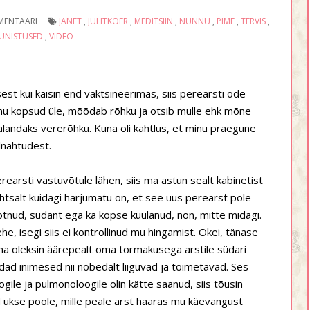
MENTAARI
JANET
,
JUHTKOER
,
MEDITSIIN
,
NUNNU
,
PIME
,
TERVIS
,
UNISTUSED
,
VIDEO
sest kui käisin end vaktsineerimas, siis perearsti õde
a mu kopsud üle, mõõdab rõhku ja otsib mulle ehk mõne
alandaks vererõhku. Kuna oli kahtlus, et minu praegune
lnähtudest.
rearsti vastuvõtule lähen, siis ma astun sealt kabinetist
ihtsalt kuidagi harjumatu on, et see uus perearst pole
nud, südant ega ka kopse kuulanud, non, mitte midagi.
ehe, isegi siis ei kontrollinud mu hingamist. Okei, tänase
 ma oleksin äärepealt oma tormakusega arstile südari
dad inimesed nii nobedalt liiguvad ja toimetavad. Ses
ile ja pulmonoloogile olin kätte saanud, siis tõusin
ad ukse poole, mille peale arst haaras mu käevangust