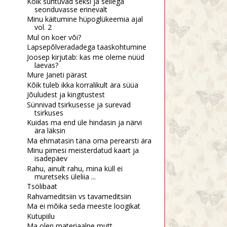
Kõik suhtuvad seksi ja sellega
seonduvasse erinevalt
Minu käitumine hüpoglükeemia ajal
vol. 2
Mul on koer või?
Lapsepõlveradadega taaskohtumine
Joosep kirjutab: kas me oleme nüüd
laevas?
Mure Janeti pärast
Kõik tuleb ikka korralikult ära süüa
Jõuludest ja kingitustest
Sünnivad tsirkusesse ja surevad
tsirkuses
Kuidas ma end üle hindasin ja närvi
ära läksin
Ma ehmatasin täna oma perearsti ära
Minu pimesi meisterdatud kaart ja
isadepäev
Rahu, ainult rahu, mina küll ei
muretseks üleliia ...
Tsölibaat
Rahvameditsiin vs tavameditsiin
Ma ei mõika seda meeste loogikat
Kutupiilu
Ma olen materiaalne mutt