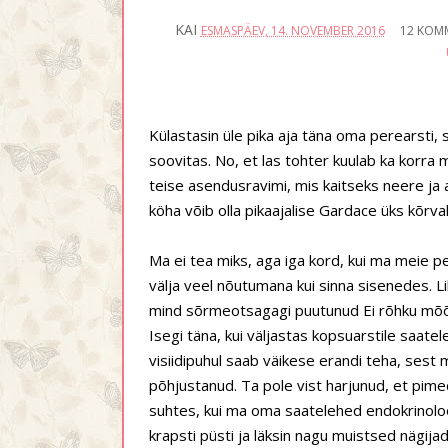
KAI
ESMASPÄEV, 14. NOVEMBER 2016
12 KOM
Külastasin üle pika aja täna oma perearsti, 
soovitas. No, et las tohter kuulab ka korr
teise asendusravimi, mis kaitseks neere ja 
köha võib olla pikaajalise Gardace üks kõrva
Ma ei tea miks, aga iga kord, kui ma meie pe
välja veel nõutumana kui sinna sisenedes. L
mind sõrmeotsagagi puutunud Ei rõhku mõõt
Isegi täna, kui väljastas kopsuarstile saatel
visiidipuhul saab väikese erandi teha, sest
põhjustanud. Ta pole vist harjunud, et pime
suhtes, kui ma oma saatelehed endokrinoloog
krapsti püsti ja läksin nagu muistsed nägij