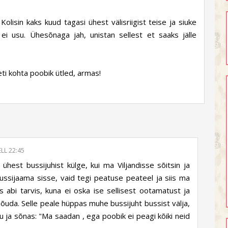
lisin kaks kuud tagasi ühest välisriigist teise ja siuke
i usu. Ühesõnaga jah, unistan sellest et saaks jälle
ti kohta poobik ütled, armas!
LL 22:45
 ühest bussijuhist külge, kui ma Viljandisse sõitsin ja
ussijaama sisse, vaid tegi peatuse peateel ja siis ma
ks abi tarvis, kuna ei oska ise sellisest ootamatust ja
jõuda. Selle peale hüppas muhe bussijuht bussist välja,
 ja sõnas: "Ma saadan , ega poobik ei peagi kõiki neid