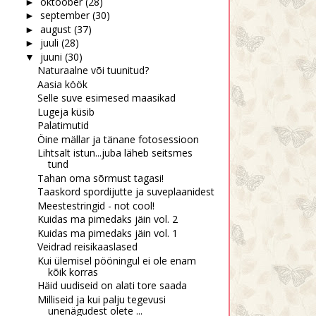
oktoober
(28)
►
september
(30)
►
august
(37)
►
juuli
(28)
►
juuni
(30)
▼
Naturaalne või tuunitud?
Aasia köök
Selle suve esimesed maasikad
Lugeja küsib
Palatimutid
Öine mällar ja tänane fotosessioon
Lihtsalt istun...juba läheb seitsmes
tund
Tahan oma sõrmust tagasi!
Taaskord spordijutte ja suveplaanidest
Meestestringid - not cool!
Kuidas ma pimedaks jäin vol. 2
Kuidas ma pimedaks jäin vol. 1
Veidrad reisikaaslased
Kui ülemisel pööningul ei ole enam
kõik korras
Häid uudiseid on alati tore saada
Milliseid ja kui palju tegevusi
unenägudest olete ...