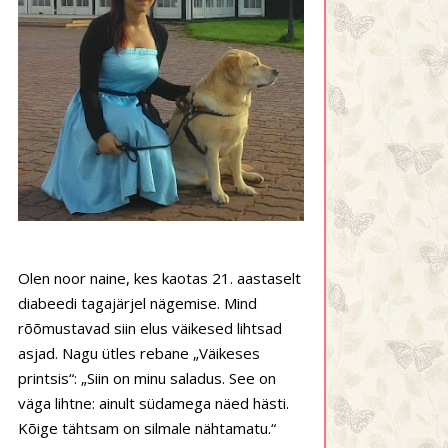
Olen noor naine, kes kaotas 21. aastaselt
diabeedi tagajärjel nägemise. Mind
rõõmustavad siin elus väikesed lihtsad
asjad. Nagu ütles rebane „Väikeses
printsis“: „Siin on minu saladus. See on
väga lihtne: ainult südamega näed hästi.
Kõige tähtsam on silmale nähtamatu.“