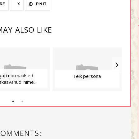
RE
X
PIN IT
AY ALSO LIKE
gati normaalsed
Ma 
Feik persona
skasvanud inime...
COMMENTS: