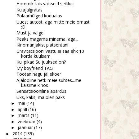
Hommik täis väikseid seiklusi
Külajalgratas
Polaarhülged koduaias
Uuest autost, aga mitte meie omast
:D
Must ja valge
Peaks magama minema, aga...
Kinomanjakist platsentani
Gravitatsiooni vastu ei saa ehk 10
korda kuulsam
Kui pikad Su juuksed on?
My boyfriend TAG
Töötan nagu jäljekoer
Ajalooline hetk meie suhtes...me
käisime kinos
Sensatsiooniline äpardus
Üks, kaks, ma olen paks
mai
(14)
►
aprill
(16)
►
märts
(11)
►
veebruar
(4)
►
jaanuar
(17)
►
2014
(139)
►