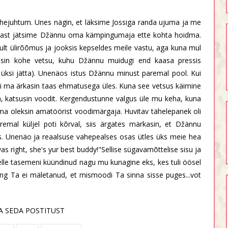
 vahejuhtum. Unes nägin, et läksime Jossiga randa ujuma ja me
ärast jätsime Džännu oma kämpingumaja ette kohta hoidma.
kult ülirõõmus ja jooksis kepseldes meile vastu, aga kuna mul
ppasin kohe vetsu, kuhu Džännu muidugi end kaasa pressis
 üksi jätta). Unenäos istus Džännu minust paremal pool. Kui
äkki ma ärkasin taas ehmatusega üles. Kuna see vetsus käimine
sin, katsusin voodit. Kergendustunne valgus üle mu keha, kuna
ma oleksin amatöörist voodimärgaja. Huvitav tähelepanek oli
mal küljel poti kõrval, siis ärgates märkasin, et Džännu
us. Unenäo ja reaalsuse vahepealses osas ütles üks meie hea
s right, she's yur best buddy!"Sellise sügavamõttelise sisu ja
lle tasemeni küündinud nagu mu kunagine eks, kes tuli öösel
ing Ta ei mäletanud, et mismoodi Ta sinna sisse puges...vot
A SEDA POSTITUST