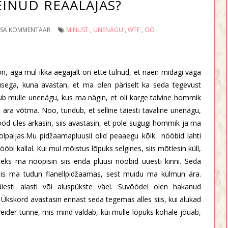
EINUD REAALAJAS?
ISA KOMMENTAAR
MINUST
,
UNENÄGU
,
WTF
,
ÖÖ
on, aga mul ikka aegajalt on ette tulnud, et näen midagi väga
tusega, kuna avastan, et ma olen päriselt ka seda tegevust
 mulle unenägu, kus ma nägin, et oli karge talvine hommik
 ära võtma. Noo, tundub, et selline täiesti tavaline unenägu,
ööd üles ärkasin, siis avastasin, et pole sugugi hommik ja ma
poolpaljas.Mu pidžaamapluusil olid peaaegu kõik nööbid lahti
öbi kallal. Kui mul mõistus lõpuks selgines, siis mõtlesin küll,
ks ma nööpisin siis enda pluusi nööbid uuesti kinni. Seda
t siis ma tudun flanellpidžaamas, sest muidu ma külmun ära.
iesti alasti või aluspükste väel. Suvöödel olen hakanud
 Ükskord avastasin ennast seda tegemas alles siis, kui alukad
veider tunne, mis mind valdab, kui mulle lõpuks kohale jõuab,