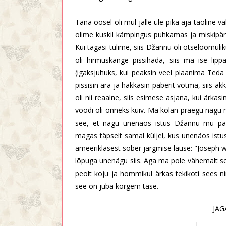
Täna öösel oli mul jälle üle pika aja taoline
olime kuskil kämpingus puhkamas ja miskip
Kui tagasi tulime, siis Džännu oli otseloomuli
oli hirmuskange pissihäda, siis ma ise li
(igaksjuhuks, kui peaksin veel plaanima Teda
pissisin ära ja hakkasin paberit võtma, siis 
oli nii reaalne, siis esimese asjana, kui ärka
voodi oli õnneks kuiv. Ma kõlan praegu nagu 
see, et nagu unenäos istus Džännu mu pare
magas täpselt samal küljel, kus unenäos ist
ameeriklasest sõber järgmise lause: "Joseph wa
lõpuga unenägu siis. Aga ma pole vähemalt se
peolt koju ja hommikul ärkas tekikoti sees n
see on juba kõrgem tase.
JAG