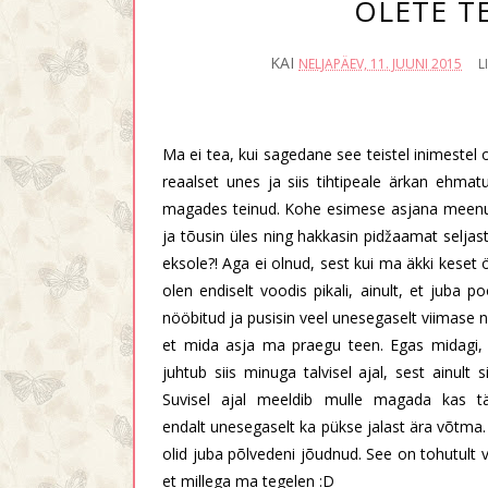
OLETE T
KAI
NELJAPÄEV, 11. JUUNI 2015
L
Ma ei tea, kui sagedane see teistel inimestel 
reaalset unes ja siis tihtipeale ärkan ehma
magades teinud. Kohe esimese asjana meenub
ja tõusin üles ning hakkasin pidžaamat seljast
eksole?! Aga ei olnud, sest kui ma äkki keset 
olen endiselt voodis pikali, ainult, et juba 
nööbitud ja pusisin veel unesegaselt viimase nö
et mida asja ma praegu teen. Egas midagi, e
juhtub siis minuga talvisel ajal, sest ainul
Suvisel ajal meeldib mulle magada kas tä
endalt unesegaselt ka pükse jalast ära võtma.
olid juba põlvedeni jõudnud. See on tohutult 
et millega ma tegelen :D