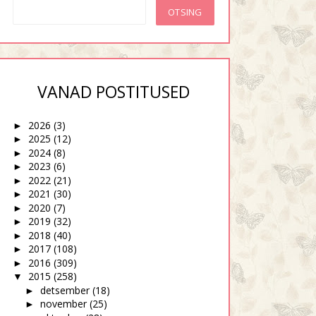
VANAD POSTITUSED
2026
(3)
►
2025
(12)
►
2024
(8)
►
2023
(6)
►
plaanin oma pimedaks
Mina läbi sõprade silmade
2022
(21)
►
jäämist suu...
2021
(30)
►
2020
(7)
►
2019
(32)
►
2018
(40)
►
2017
(108)
►
2016
(309)
►
2015
(258)
▼
detsember
(18)
►
november
(25)
►