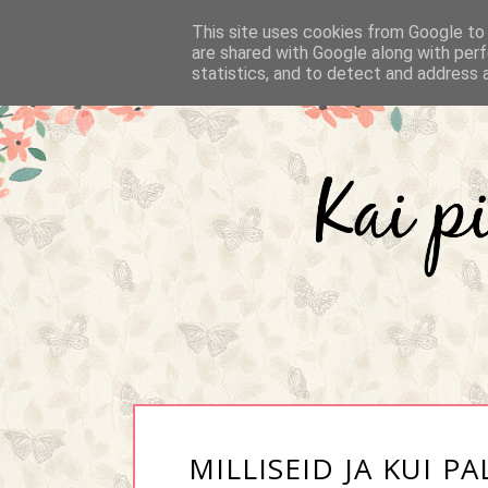
This site uses cookies from Google to d
are shared with Google along with perf
statistics, and to detect and address 
MILLISEID JA KUI 