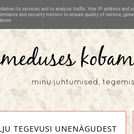
eliver its services and to analyze traffic. Your IP address and 
ormance and security metrics to ensure quality of service, gen
abuse.
PALJU TEGEVUSI UNENÄGUDEST