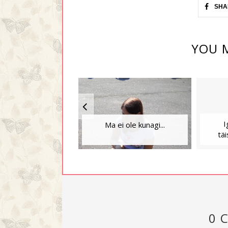
SHA
YOU M
I
Ma ei ole kunagi...
täi
0 