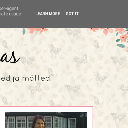
user-agent
erate usage
LEARN MORE
GOT IT