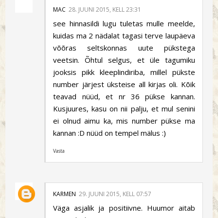
MAC
28. JUUNI 2015, KELL 23:31
see hinnasildi lugu tuletas mulle meelde,
kuidas ma 2 nädalat tagasi terve laupäeva
võõras seltskonnas uute pükstega
veetsin. Õhtul selgus, et üle tagumiku
jooksis pikk kleeplindiriba, millel pükste
number järjest üksteise all kirjas oli. Kõik
teavad nüüd, et nr 36 pükse kannan.
Kusjuures, kasu on nii palju, et mul senini
ei olnud aimu ka, mis number pükse ma
kannan :D nüüd on tempel mälus :)
Vasta
KARMEN
29. JUUNI 2015, KELL 07:57
Väga asjalik ja positiivne. Huumor aitab