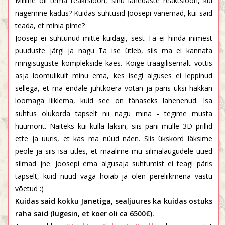
Milline oli tema reaktsioon, sinu lähedaste reaktsioon, kui
nägemine kadus? Kuidas suhtusid Joosepi vanemad, kui said
teada, et minia pime?
Joosep ei suhtunud mitte kuidagi, sest Ta ei hinda inimest
puuduste järgi ja nagu Ta ise ütleb, siis ma ei kannata
mingisuguste komplekside käes. Kõige traagilisemalt võttis
asja loomulikult minu ema, kes isegi alguses ei leppinud
sellega, et ma endale juhtkoera võtan ja päris üksi hakkan
loomaga liiklema, kuid see on tänaseks lahenenud. Isa
suhtus olukorda täpselt nii nagu mina - tegime musta
huumorit. Näiteks kui külla läksin, siis pani mulle 3D prillid
ette ja uuris, et kas ma nüüd näen. Siis ükskord läksime
peole ja siis isa ütles, et maalime mu silmalaugudele uued
silmad jne. Joosepi ema algusaja suhtumist ei teagi päris
täpselt, kuid nüüd väga hoiab ja olen pereliikmena vastu
võetud :)
Kuidas said kokku Janetiga, sealjuures ka kuidas ostuks
raha said (lugesin, et koer oli ca 6500€).