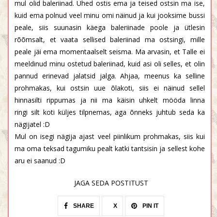
mul olid baleriinad. Ühed ostis ema ja teised ostsin ma ise,
kuid ema polnud veel minu omi näinud ja kui jooksime bussi
peale, siis suunasin käega baleriinade poole ja ütlesin
rõõmsalt, et vaata sellised baleriinad ma ostsingi, mille
peale jäi ema momentaalselt seisma. Ma arvasin, et Talle ei
meeldinud minu ostetud baleriinad, kuid asi oli selles, et olin
pannud erinevad jalatsid jalga. Ahjaa, meenus ka selline
prohmakas, kui ostsin uue õlakoti, siis ei näinud sellel
hinnasilti rippumas ja nii ma käisin uhkelt mööda linna
ringi silt koti küljes tilpnemas, aga õnneks juhtub seda ka
nägijatel :D
Mul on isegi nägija ajast veel piinlikum prohmakas, siis kui
ma oma teksad tagumiku pealt katki tantsisin ja sellest kohe
aru ei saanud :D
JAGA SEDA POSTITUST
SHARE
X
PIN IT