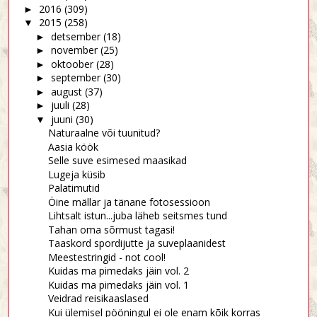
2016
(309)
►
2015
(258)
▼
detsember
(18)
►
november
(25)
►
oktoober
(28)
►
september
(30)
►
august
(37)
►
juuli
(28)
►
juuni
(30)
▼
Naturaalne või tuunitud?
Aasia köök
Selle suve esimesed maasikad
Lugeja küsib
Palatimutid
Öine mällar ja tänane fotosessioon
Lihtsalt istun...juba läheb seitsmes tund
Tahan oma sõrmust tagasi!
Taaskord spordijutte ja suveplaanidest
Meestestringid - not cool!
Kuidas ma pimedaks jäin vol. 2
Kuidas ma pimedaks jäin vol. 1
Veidrad reisikaaslased
Kui ülemisel pööningul ei ole enam kõik korras