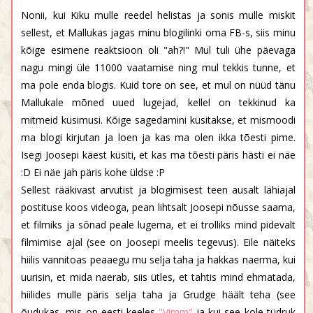
Nonii, kui Kiku mulle reedel helistas ja sonis mulle miskit
sellest, et Mallukas jagas minu blogilinki oma FB-s, siis minu
kõige esimene reaktsioon oli "ah?!" Mul tuli ühe päevaga
nagu mingi üle 11000 vaatamise ning mul tekkis tunne, et
ma pole enda blogis. Kuid tore on see, et mul on nüüd tänu
Mallukale mõned uued lugejad, kellel on tekkinud ka
mitmeid küsimusi. Kõige sagedamini küsitakse, et mismoodi
ma blogi kirjutan ja loen ja kas ma olen ikka tõesti pime.
Isegi Joosepi käest küsiti, et kas ma tõesti päris hästi ei näe
:D Ei näe jah päris kohe üldse :P
Sellest rääkivast arvutist ja blogimisest teen ausalt lähiajal
postituse koos videoga, pean lihtsalt Joosepi nõusse saama,
et filmiks ja sõnad peale lugema, et ei trolliks mind pidevalt
filmimise ajal (see on Joosepi meelis tegevus). Eile näiteks
hiilis vannitoas peaaegu mu selja taha ja hakkas naerma, kui
uurisin, et mida naerab, siis ütles, et tahtis mind ehmatada,
hiilides mulle päris selja taha ja Grudge häält teha (see
õudukas, mis on eesti keeles
"Vimm"
ja kui see kole tüdruk