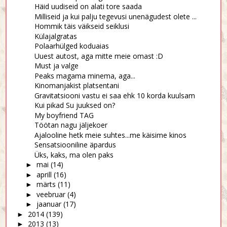
Häid uudiseid on alati tore saada
Milliseid ja kui palju tegevusi unenägudest olete ...
Hommik täis väikseid seiklusi
Külajalgratas
Polaarhülged koduaias
Uuest autost, aga mitte meie omast :D
Must ja valge
Peaks magama minema, aga...
Kinomanjakist platsentani
Gravitatsiooni vastu ei saa ehk 10 korda kuulsam
Kui pikad Su juuksed on?
My boyfriend TAG
Töötan nagu jäljekoer
Ajalooline hetk meie suhtes...me käisime kinos
Sensatsiooniline äpardus
Üks, kaks, ma olen paks
mai
(14)
►
aprill
(16)
►
märts
(11)
►
veebruar
(4)
►
jaanuar
(17)
►
2014
(139)
►
2013
(13)
►