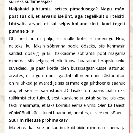
suureks südameasjaks.
Naljakaid juhtumisi seises pimedusega? Nagu mõni
postitus oli, et arvasid ise üht, aga tegelikult oli teisiti.
Lihtsalt- arvad, et sul seljas kollane kleit, kuid tegelt
punane :P :P
Oh, neid on nii palju, et mulle kohe ei meenugi. Noo,
näiteks, kui läksin sõbranna poole ööseks, siis kahmasin
sahtlist öösärgi ja kui hakkasime sõbrantsi pool magama
minema, siis selgus, et olin kaasa haaranud hoopiski uhke
suvekleidi. Ja paar korda olen bussipagasnikusse astunud,
arvates, et tegu on bussiga...lihtsalt need uued täistunnikad
on nii uhked ja avarad ja siis ei mina ega juhtkoer ei saanud
aru, et seal ei saa istuda :D Lisaks on pääris palju üksi
rääkimisi ette tulnud, sest kaaslane unustab sellise pisikese
fakti mainimata, et läks korraks eemale vms. Olen ka täiesti
võhivõõralt käest kinni haaranud, arvates, et see mu sõber.
Suurim riietuse prohmakas?
Ma ei tea kas see on suurim, kuid pidin minema esinema ja