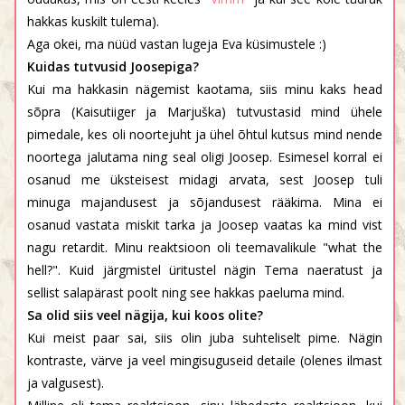
hakkas kuskilt tulema).
Aga okei, ma nüüd vastan lugeja Eva küsimustele :)
Kuidas tutvusid Joosepiga?
Kui ma hakkasin nägemist kaotama, siis minu kaks head
sõpra (Kaisutiiger ja Marjuška) tutvustasid mind ühele
pimedale, kes oli noortejuht ja ühel õhtul kutsus mind nende
noortega jalutama ning seal oligi Joosep. Esimesel korral ei
osanud me üksteisest midagi arvata, sest Joosep tuli
minuga majandusest ja sõjandusest rääkima. Mina ei
osanud vastata miskit tarka ja Joosep vaatas ka mind vist
nagu retardit. Minu reaktsioon oli teemavalikule "what the
hell?". Kuid järgmistel üritustel nägin Tema naeratust ja
sellist salapärast poolt ning see hakkas paeluma mind.
Sa olid siis veel nägija, kui koos olite?
Kui meist paar sai, siis olin juba suhteliselt pime. Nägin
kontraste, värve ja veel mingisuguseid detaile (olenes ilmast
ja valgusest).