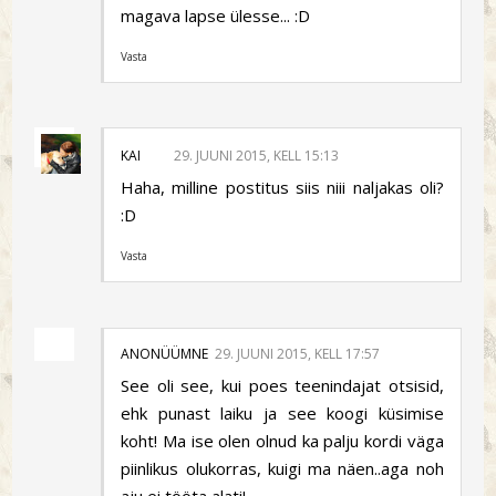
magava lapse ülesse... :D
Vasta
KAI
29. JUUNI 2015, KELL 15:13
Haha, milline postitus siis niii naljakas oli?
:D
Vasta
ANONÜÜMNE
29. JUUNI 2015, KELL 17:57
See oli see, kui poes teenindajat otsisid,
ehk punast laiku ja see koogi küsimise
koht! Ma ise olen olnud ka palju kordi väga
piinlikus olukorras, kuigi ma näen..aga noh
aju ei tööta alati!