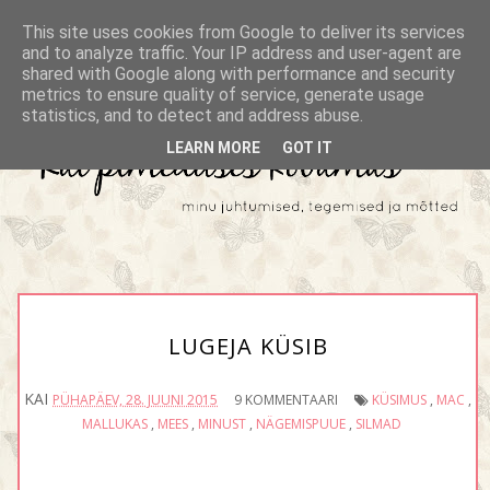
This site uses cookies from Google to deliver its services
and to analyze traffic. Your IP address and user-agent are
shared with Google along with performance and security
metrics to ensure quality of service, generate usage
statistics, and to detect and address abuse.
LEARN MORE
GOT IT
LUGEJA KÜSIB
KAI
PÜHAPÄEV, 28. JUUNI 2015
9 KOMMENTAARI
KÜSIMUS
,
MAC
,
MALLUKAS
,
MEES
,
MINUST
,
NÄGEMISPUUE
,
SILMAD