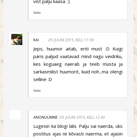
vist palju kaasa. :)
Vasta
KAI
29. JUUNI 2015, KELL 11:09
Jeps, huumor aitab, eriti must :D Kuigi
päris paljud vaatavad mind nagu veidriku,
kes koguaeg naerab ja teeb musta ja
sarkasmilist huumorit, kuid noh...ma olengi
selline :D
Vasta
ANONÜÜMNE
29. JUUNI 2015, KELL 12:43
Lugesin ka blogi läbi. Palju sai naerda, üks
postitus ajas nii kõvasti naerma, et ajasin